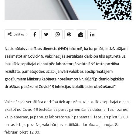
Dalīties
Nacionālais veselības dienests (NVD) informē, ka turpmāk, iedzīvotājam
saslimstot ar Covid-19, vakcinācijas sertifikāta darbība tiks apturēta uz
laiku līdz septītajai dienai pēc laboratorijā veikta RNS testa pozitīva
rezultāta, pamatojoties uz 25. janvārī valdības apstiprinātajiem
grozījumiem Ministru kabineta noteikumos Nr. 662 “Epidemioloģiskās
drošības pasākumi Covid-19 infekcijas izplatības ierobežošanai”.
Vakcinācijas sertifikāta darbība tiek apturēta uz laiku līdz septītajai dienai,
skaitot no Covid-19 testēšanas parauga ņemšanas datuma. Tas nozīmē,
ka, piemēram, ja paraugs laboratorijā ir paņemts 1. februārī plkst.12:00
un tas ir bijis pozitīvs, vakcinācijas sertifikāta darbība atjaunojas 8.
februārī plkst. 12:00.