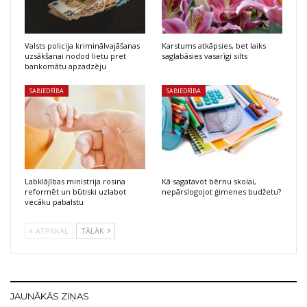
Valsts policija kriminālvajāšanas
Karstums atkāpsies, bet laiks
uzsākšanai nodod lietu pret
saglabāsies vasarīgi silts
bankomātu apzadzēju
SABIEDRĪBA
SABIEDRĪBA
Labklājības ministrija rosina
Kā sagatavot bērnu skolai,
reformēt un būtiski uzlabot
nepārslogojot ģimenes budžetu?
vecāku pabalstu
ATPAKAĻ
TĀLĀK
JAUNĀKĀS ZIŅAS