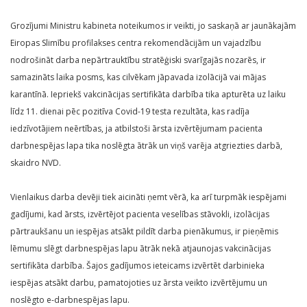
Grozījumi Ministru kabineta noteikumos ir veikti, jo saskaņā ar jaunākajām
Eiropas Slimību profilakses centra rekomendācijām un vajadzību
nodrošināt darba nepārtrauktību stratēģiski svarīgajās nozarēs, ir
samazināts laika posms, kas cilvēkam jāpavada izolācijā vai mājas
karantīnā. Iepriekš vakcinācijas sertifikāta darbība tika apturēta uz laiku
līdz 11. dienai pēc pozitīva Covid-19 testa rezultāta, kas radīja
iedzīvotājiem neērtības, ja atbilstoši ārsta izvērtējumam pacienta
darbnespējas lapa tika noslēgta ātrāk un viņš varēja atgriezties darbā,
skaidro NVD.
Vienlaikus darba devēji tiek aicināti ņemt vērā, ka arī turpmāk iespējami
gadījumi, kad ārsts, izvērtējot pacienta veselības stāvokli, izolācijas
pārtraukšanu un iespējas atsākt pildīt darba pienākumus, ir pieņēmis
lēmumu slēgt darbnespējas lapu ātrāk nekā atjaunojas vakcinācijas
sertifikāta darbība. Šajos gadījumos ieteicams izvērtēt darbinieka
iespējas atsākt darbu, pamatojoties uz ārsta veikto izvērtējumu un
noslēgto e-darbnespējas lapu.