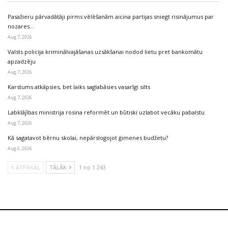
Pasažieru pārvadātāji pirms vēlēšanām aicina partijas sniegt risinājumus par
nozares…
Aug 7, 2026
Valsts policija kriminālvajāšanas uzsākšanai nodod lietu pret bankomātu
apzadzēju
Aug 7, 2026
Karstums atkāpsies, bet laiks saglabāsies vasarīgi silts
Aug 7, 2026
Labklājības ministrija rosina reformēt un būtiski uzlabot vecāku pabalstu
Aug 7, 2026
Kā sagatavot bērnu skolai, nepārslogojot ģimenes budžetu?
Aug 6, 2026
ATPAKAĻ
TĀLĀK
1 no 1 243