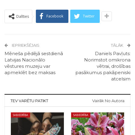
Facebook
Twitter
Dalīties
IEPRIEKŠĒJAIS
TĀLĀK
Mēneša pēdējā sestdienā
Daniels Pavļuts:
Latvijas Nacionālo
Norimstot omikrona
vēstures muzeju var
vētrai, drošības
apmeklēt bez maksas
pasākumus pakāpeniski
atcelsim
TEV VARĒTU PATIKT
Vairāk No Autora
SABIEDRĪBA
SABIEDRĪBA