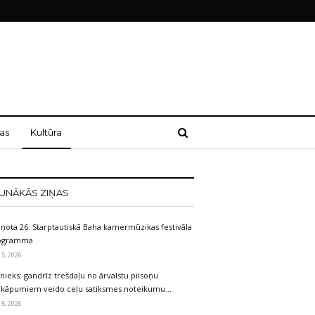
as
Kultūra
UNĀKĀS ZIŅAS
iņota 26. Starptautiskā Baha kamermūzikas festivāla
ogramma
 5, 2026
nieks: gandrīz trešdaļu no ārvalstu pilsoņu
rkāpumiem veido ceļu satiksmes noteikumu…
 5, 2026