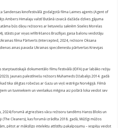
ta Sandensas kinofestivālā godalgotā filma Laimes aģents (Agent of
cējs Ambers Himalaju valstī Butānā izvaicā dažāda dzīves gājuma
āpat skatāma būs dāņu režisores ar lietuviešu saknēm Siseles Morelas
, stāsts par viņas iefiltrēšanos Brazīlijas gaisa balonu veidotāju
Ukrainas filma Pārtverts (Intercepted, 2024, režisore Oksana
ikdienas ainas pavada Ukrainas specdienestu pārtvertas Krievijas
arptautiskajā dokumentālo filmu festivālā (IDFA) par labāko režiju
ul, 2023). Jaunais palestīniešu režisors Muhameds Džabalijs 2014. gadā
 kad tika slēgtas robežas ar Gazu un viņš iestrēga Norvēģijā. Filmā
giem un tuviniekiem un vienlaikus mēģina aiz polārā loka veidot sev
, 2024) forumā atgriezīsies vācu režisoru tandēms Hanss Bloks un
tāji (The Cleaners), kas forumā izrādīta 2018. gadā, Mūžīgi mūžos
ām, pētot ar mākslīgo intelektu attīstītu pakalpojumu – iespēju veidot