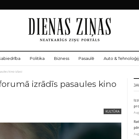
Sabiedrība
Politika
Bizness
Pasaulē
Auto & Tehnoloģij
aules kino izlasi
orumā izrādīs pasaules kino
JA
Izz
pr
KULTŪRA
Aug
Rat
pā
Aug