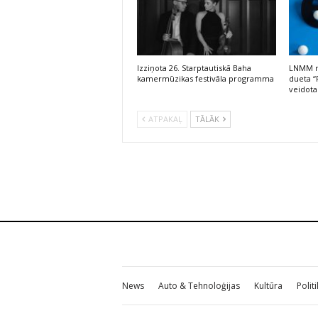
Izziņota 26. Starptautiskā Baha
LNMM no
kamermūzikas festivāla programma
dueta “
veidota
ATPAKAĻ
TĀLĀK
News
Auto & Tehnoloģijas
Kultūra
Polit