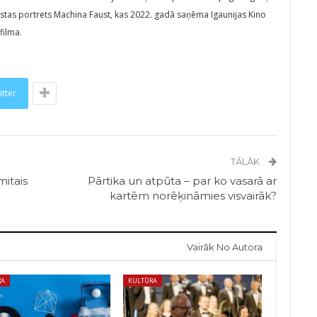
stas portrets Machina Faust, kas 2022. gadā saņēma Igaunijas Kino
filma.
itter
TĀLĀK
mitais
Pārtika un atpūta – par ko vasarā ar
kartēm norēķināmies visvairāk?
Vairāk No Autora
RA
KULTŪRA