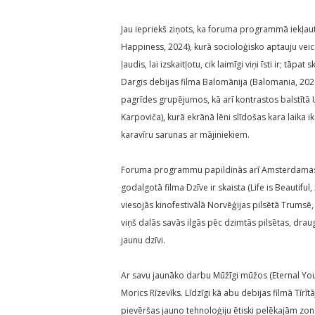
Jau iepriekš ziņots, ka foruma programmā iekļau
Happiness, 2024), kurā socioloģisko aptauju vei
ļaudis, lai izskaitļotu, cik laimīgi viņi īsti ir; t
Dargis debijas filma Balomānija (Balomania, 2024)
pagrīdes grupējumos, kā arī kontrastos balstītā 
Karpoviča), kurā ekrānā lēni slīdošas kara laika 
karavīru sarunas ar mājiniekiem.
Foruma programmu papildinās arī Amsterdamas st
godalgotā filma Dzīve ir skaista (Life is Beautif
viesojās kinofestivālā Norvēģijas pilsētā Trumsē,
viņš dalās savās ilgās pēc dzimtās pilsētas, drau
jaunu dzīvi.
Ar savu jaunāko darbu Mūžīgi mūžos (Eternal You
Morics Rīzevīks. Līdzīgi kā abu debijas filmā Tīrī
pievēršas jauno tehnoloģiju ētiski pelēkajām zon