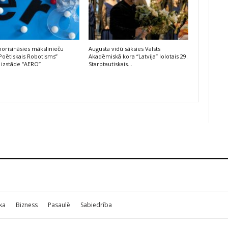
risināsies mākslinieču
Augusta vidū sāksies Valsts
Poētiskais Robotisms”
Akadēmiskā kora “Latvija” lolotais 29.
 izstāde “AERO”
Starptautiskais…
ika
Bizness
Pasaulē
Sabiedrība