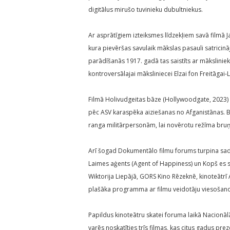
digitālus mirušo tuvinieku dubultniekus.
Ar asprātīgiem izteiksmes līdzekļiem savā filmā 
kura pievēršas savulaik mākslas pasauli satricin
parādīšanās 1917. gadā tas saistīts ar mākslinie
kontroversālajai māksliniecei Elzai fon Freitāgai
Filmā Holivudgeitas bāze (Hollywoodgate, 2023) 
pēc ASV karaspēka aiziešanas no Afganistānas. B
ranga militārpersonām, lai novērotu režīma bru
Arī šogad Dokumentālo filmu forums turpina sada
Laimes aģents (Agent of Happiness) un Kopš es sev
Wiktorija Liepājā, GORS Kino Rēzeknē, kinoteātrī A
plašāka programma ar filmu veidotāju viesošano
Papildus kinoteātru skatei foruma laikā Nacionālā
varēs noskatīties trīs filmas, kas citus gadus pr