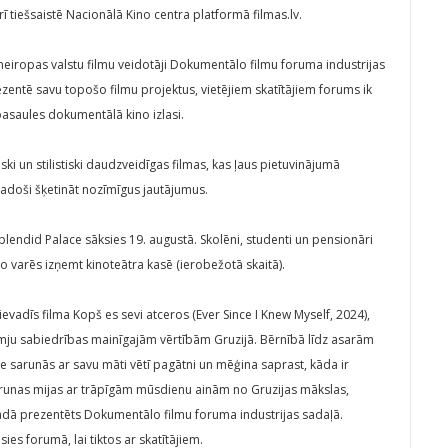
rī tiešsaistē Nacionālā Kino centra platformā filmas.lv.
eiropas valstu filmu veidotāji Dokumentālo filmu foruma industrijas
ezentē savu topošo filmu projektus, vietējiem skatītājiem forums ik
asaules dokumentālā kino izlasi.
i un stilistiski daudzveidīgas filmas, kas ļaus pietuvinājumā
 radoši šķetināt nozīmīgus jautājumus.
Splendid Palace sāksies 19. augustā. Skolēni, studenti un pensionāri
 varēs izņemt kinoteātra kasē (ierobežotā skaitā).
evadīs filma Kopš es sevi atceros (Ever Since I Knew Myself, 2024),
omju sabiedrības mainīgajām vērtībām Gruzijā. Bērnībā līdz asarām
e sarunās ar savu māti vētī pagātni un mēģina saprast, kāda ir
Sarunas mijas ar trāpīgām mūsdienu ainām no Gruzijas mākslas,
adā prezentēts Dokumentālo filmu foruma industrijas sadaļā.
 forumā, lai tiktos ar skatītājiem.