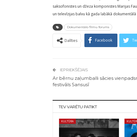
saksofonistes un džeza komponistes Marijas Fau
un televīzijas balvu kā gada labākā dokumentālā 
Dokumentālo filmu forums
Facebook
Tw
Dalīties
IEPRIEKŠĒJAIS
Ar bērnu zaļumballi sācies vienpads
festivāls Sansusī
TEV VARĒTU PATIKT
KULTŪRA
KULTŪ