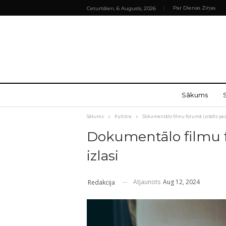
Par Dienas Ziņas
Ceturtdien, 6 Augusts, 2026
Sākums
Sākums
Kultūra
Dokumentālo filmu forumā izrādīs pas
Dokumentālo filmu f
izlasi
Atjaunots
Aug 12, 2024
Redakcija