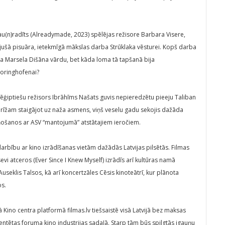
Jau(n)radīts (Alreadymade, 2023) spēlējas režisore Barbara Visere,
ājušā pisuāra, ietekmīgā mākslas darba Strūklaka vēsturei. Kopš darba
ka Marsela Dišāna vārdu, bet kāda loma tā tapšanā bija
-Loringhofenai?
ēģiptiešu režisors Ibrāhīms Našats guvis nepieredzētu pieeju Taliban
rīžam staigājot uz naža asmens, viņš veselu gadu sekojis dažāda
ņošanos ar ASV “mantojumā” atstātajiem ieročiem.
rbību ar kino izrādīšanas vietām dažādās Latvijas pilsētās. Filmas
i atceros (Ever Since I Knew Myself) izrādīs arī kultūras namā
useklis Talsos, kā arī koncertzāles Cēsis kinoteātrī, kur plānota
s.
 Kino centra platformā filmas.lv tiešsaistē visā Latvijā bez maksas
ezentētas foruma kino industrijas sadaļā. Starp tām būs spilgtās igauņu