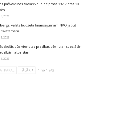
as pašvaldības skolās vēl pieejamas 192 vietas 10.
sēs
 5, 2026
lbergs: valsts budžeta finansējumam NVO jābūt
urskatāmam
 5, 2026
ās skolās būs vienotas prasības bērnu ar speciālām
jadzībām atbalstam
 4, 2026
ATPAKAĻ
TĀLĀK
1 no 1 242