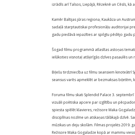
izrādīs arī Talsos, Liepājā, Rēzeknē un Cēsīs, kā a
Kamēr Baltijas jūras reģiona, Kaukāza un Austrum
sadaļā starptautiskai profesionāļu auditorijai pr
gadu piedāvā iepazīties ar spilgtu pēdējo gadu p
Šogad filmu programmā atlasītas astoņas tematisk
ielūkoties visnotaļ atšķirīgās dzīves pasaulēs un
Biļešu tirdzniecība uz filmu seansiem kinoteātrī 
seansus varēs apmeklēt ar bezmaksas biļetēm, ko
Foruma filmu skati Splendid Palace 3. septembrī i
vizuāli poētiska apcere par izglītību un pēcpad
spiesta spēlēt klavieres, režisore Maka Gogaladz
disciplīnas nozīme un atskaņas tālākajā dzīvē. 
mūzikas un deju skolām. Filmas projekts 2019. g
Režisore Maka Gogaladze kopā ar mammu viesosies