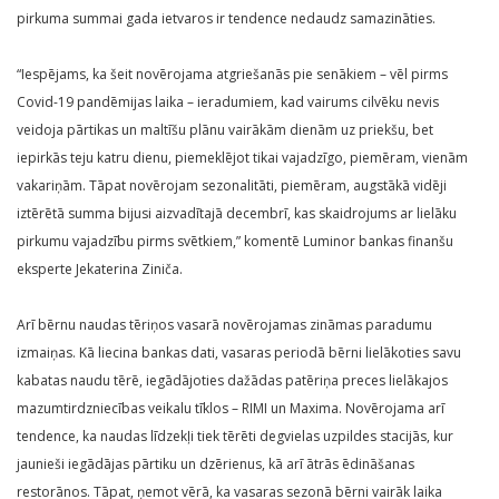
pirkuma summai gada ietvaros ir tendence nedaudz samazināties.
“Iespējams, ka šeit novērojama atgriešanās pie senākiem – vēl pirms
Covid-19 pandēmijas laika – ieradumiem, kad vairums cilvēku nevis
veidoja pārtikas un maltīšu plānu vairākām dienām uz priekšu, bet
iepirkās teju katru dienu, piemeklējot tikai vajadzīgo, piemēram, vienām
vakariņām. Tāpat novērojam sezonalitāti, piemēram, augstākā vidēji
iztērētā summa bijusi aizvadītajā decembrī, kas skaidrojums ar lielāku
pirkumu vajadzību pirms svētkiem,” komentē Luminor bankas finanšu
eksperte Jekaterina Ziniča.
Arī bērnu naudas tēriņos vasarā novērojamas zināmas paradumu
izmaiņas. Kā liecina bankas dati, vasaras periodā bērni lielākoties savu
kabatas naudu tērē, iegādājoties dažādas patēriņa preces lielākajos
mazumtirdzniecības veikalu tīklos – RIMI un Maxima. Novērojama arī
tendence, ka naudas līdzekļi tiek tērēti degvielas uzpildes stacijās, kur
jaunieši iegādājas pārtiku un dzērienus, kā arī ātrās ēdināšanas
restorānos. Tāpat, ņemot vērā, ka vasaras sezonā bērni vairāk laika