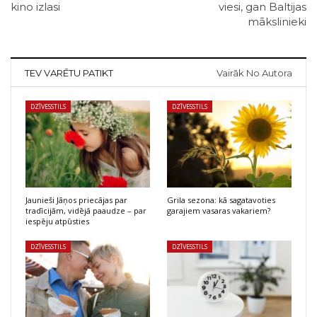
kino izlasi
viesi, gan Baltijas
mākslinieki
TEV VARĒTU PATIKT
Vairāk No Autora
DZĪVESSTILS
DZĪVESSTILS
Jaunieši Jāņos priecājas par
Grila sezona: kā sagatavoties
tradīcijām, vidējā paaudze – par
garajiem vasaras vakariem?
iespēju atpūsties
DZĪVESSTILS
DZĪVESSTILS