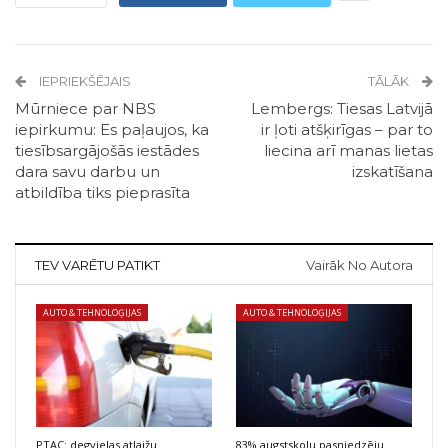
IEPRIEKŠĒJAIS
TĀLĀK
Mūrniece par NBS
Lembergs: Tiesas Latvijā
iepirkumu: Es paļaujos, ka
ir ļoti atšķirīgas – par to
tiesībsargājošās iestādes
liecina arī manas lietas
dara savu darbu un
izskatīšana
atbildība tiks pieprasīta
TEV VARĒTU PATIKT
Vairāk No Autora
AUTO & TEHNOLOĢIJAS
AUTO & TEHNOLOĢIJAS
PTAC: degvielas atlaižu
83% augstskolu pasniedzēju