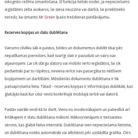
inkognito režīma izmantošana. Šī funkcija lieliski noder, ja nepieciešams
iegādāties zelta auskarus, lai sieva neuzzina vai darbā, lai priekšnieks
neredz, ka izmanto
Mr Green
īpašo trešdienas piedāvājumu.
Rezerves kopijas un datu dublēšana
Vairums cilvēku sāk e-pastus, bildes un dokumentus dublēt tikai pēc
nepatīkamas pieredzes, kad svarīgi dati ir pazuduši un vairs nav
atjaunojami. Lai cik dārgu datoru vai mobilo ierīci iegādātos, lai cik
pedantiski par to rūpētos, neviena ierīce nav pasargāta to netīšiem
bojājumiem un darbībām. Mūsdienās dokumentu dublēšana ir tik
pašsaprotama lieta. Tātad – rezerves kopijas ir informācijas dublikāti, kas
glabājās kaut kur citur nevis konkrētajā mobilajā ierīcē vai datorā.
Pastāv vairāki veidi kā to darīt. Viens no modernākajiem un patiesībā arī
ērtākajiem ir datu dublēšana mākonī. Mākoņrisinājumi ir tiešsaistes
serviss, kas glabā failus internetā. Dublēšanai vien nepieciešama lietotne,
un dublēšana notiks automātiski vai atbilstoši pēc uzstādīta grafika. Otrs