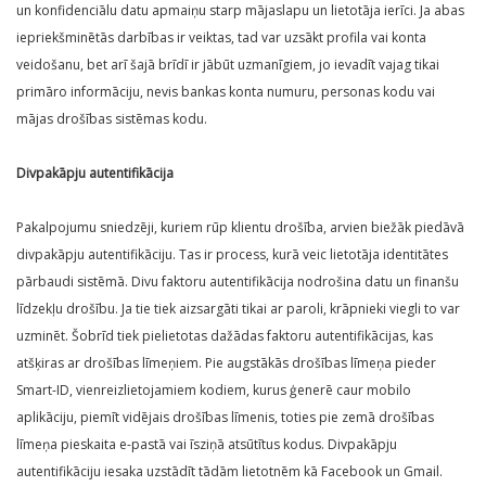
un konfidenciālu datu apmaiņu starp mājaslapu un lietotāja ierīci. Ja abas
iepriekšminētās darbības ir veiktas, tad var uzsākt profila vai konta
veidošanu, bet arī šajā brīdī ir jābūt uzmanīgiem, jo ievadīt vajag tikai
primāro informāciju, nevis bankas konta numuru, personas kodu vai
mājas drošības sistēmas kodu.
Divpakāpju autentifikācija
Pakalpojumu sniedzēji, kuriem rūp klientu drošība, arvien biežāk piedāvā
divpakāpju autentifikāciju. Tas ir process, kurā veic lietotāja identitātes
pārbaudi sistēmā. Divu faktoru autentifikācija nodrošina datu un finanšu
līdzekļu drošību. Ja tie tiek aizsargāti tikai ar paroli, krāpnieki viegli to var
uzminēt. Šobrīd tiek pielietotas dažādas faktoru autentifikācijas, kas
atšķiras ar drošības līmeņiem. Pie augstākās drošības līmeņa pieder
Smart-ID, vienreizlietojamiem kodiem, kurus ģenerē caur mobilo
aplikāciju, piemīt vidējais drošības līmenis, toties pie zemā drošības
līmeņa pieskaita e-pastā vai īsziņā atsūtītus kodus. Divpakāpju
autentifikāciju iesaka uzstādīt tādām lietotnēm kā Facebook un Gmail.