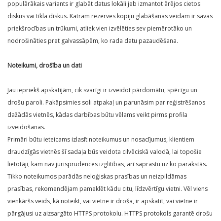
populārākais variants ir glabāt datus lokāli jeb izmantot ārējos cietos
diskus vai tīkla diskus. Katram rezerves kopiju glabāšanas veidam ir savas
priekšrocības un trūkumi, atliek vien izvēlēties sev piemērotāko un
nodrošināties pret galvassāpēm, ko rada datu pazaudēšana.
Noteikumi, drošība un dati
Jau iepriekš apskatījām, cik svarīgi ir izveidot pārdomātu, spēcīgu un
drošu paroli. Pakāpsimies soli atpakaļ un parunāsim par reģistrēšanos
dažādās vietnēs, kādas darbības būtu vēlams veikt pirms profila
izveidošanas.
Primāri būtu ieteicams izlasīt noteikumus un nosacījumus, klientiem
draudzīgās vietnēs šī sadaļa būs veidota cilvēciskā valodā, lai topošie
lietotāji, kam nav jurisprudences izglītības, arī saprastu uz ko parakstās.
Tikko noteikumos parādās neloģiskas prasības un neizpildāmas
prasības, rekomendējam pameklēt kādu citu, līdzvērtīgu vietni. Vēl viens
vienkāršs veids, kā noteikt, vai vietne ir droša, ir apskatīt, vai vietne ir
pārgājusi uz aizsargāto HTTPS protokolu. HTTPS protokols garantē drošu