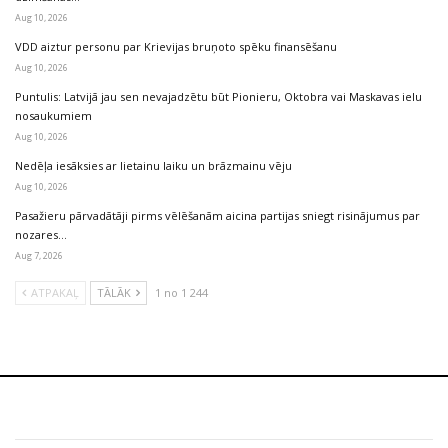
Aug 10, 2026
VDD aiztur personu par Krievijas bruņoto spēku finansēšanu
Aug 10, 2026
Puntulis: Latvijā jau sen nevajadzētu būt Pionieru, Oktobra vai Maskavas ielu
nosaukumiem
Aug 10, 2026
Nedēļa iesāksies ar lietainu laiku un brāzmainu vēju
Aug 10, 2026
Pasažieru pārvadātāji pirms vēlēšanām aicina partijas sniegt risinājumus par
nozares…
Aug 7, 2026
ATPAKAĻ
TĀLĀK
1 no 1 244