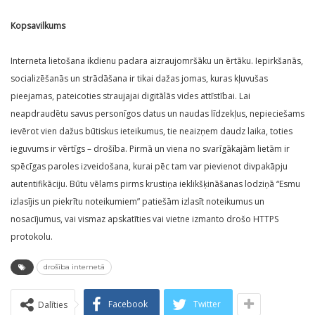
Kopsavilkums
Interneta lietošana ikdienu padara aizraujomršāku un ērtāku. Iepirkšanās,
socializēšanās un strādāšana ir tikai dažas jomas, kuras kļuvušas
pieejamas, pateicoties straujajai digitālās vides attīstībai. Lai
neapdraudētu savus personīgos datus un naudas līdzekļus, nepieciešams
ievērot vien dažus būtiskus ieteikumus, tie neaizņem daudz laika, toties
ieguvums ir vērtīgs – drošība. Pirmā un viena no svarīgākajām lietām ir
spēcīgas paroles izveidošana, kurai pēc tam var pievienot divpakāpju
autentifikāciju. Būtu vēlams pirms krustiņa ieklikšķināšanas lodziņā “Esmu
izlasījis un piekrītu noteikumiem” patiešām izlasīt noteikumus un
nosacījumus, vai vismaz apskatīties vai vietne izmanto drošo HTTPS
protokolu.
drošība internetā
Facebook
Twitter
Dalīties