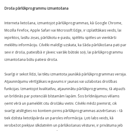
Droša pārlūkprogrammu izmantošana
Interneta lietošana, izmantojot pārlūkprogrammas, kā Google Chrome,
Mozilla Firefox, Apple Safari vai Microsoft Edge, ir izplatītākais veids, lai
iepirktos, lasītu ziņas, pārlūkotu e-pastu, spēlētu spēles un vienkārši
meklētu informāciju. Cilvēki maldīgi uzskata, ka šāda pārlūkošana pati par
sevi ir droša, patiesībā ir jāveic vairāki būtiski soļi, lai pārlūkprogrammu
izmantošana būtu patiesi droša.
Svarīgi ir sekot līdzi, lai tiktu izmantota jaunākā pārlūkprogrammas versija.
Atjauninājumu vērtīgākais ieguvums ir jaunas vai uzlabotas drošības
funkcijas. Izmantojot kvalitatīvu, atjauninātu pārlūkprogrammu, tā atpazīs
un brīdinās par potenciāli bīstamām lapām. Šos brīdinājumus vēlams
ņemt vērā un pameklēt citu drošāku vietni. Cilvēki mēdz piemirst, cik
svarīgi atslēgties no kontiem pirms pārlūkprogrammas aizvēršanas – tā
tiek dzēsta lietotājvārda un paroles informācija. Ļoti labs veids, kā
ierobežot piekļuvi sīkdatnēm un pārlūkošanas vēsturei, ir privātuma jeb