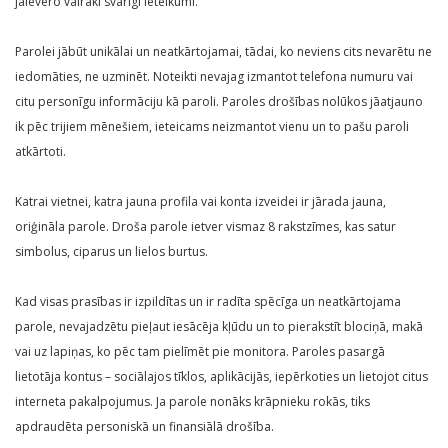
jāievēro vairāki svarīgi ieteikumi.
Parolei jābūt unikālai un neatkārtojamai, tādai, ko neviens cits nevarētu ne
iedomāties, ne uzminēt. Noteikti nevajag izmantot telefona numuru vai
citu personīgu informāciju kā paroli. Paroles drošības nolūkos jāatjauno
ik pēc trijiem mēnešiem, ieteicams neizmantot vienu un to pašu paroli
atkārtoti.
Katrai vietnei, katra jauna profila vai konta izveidei ir jārada jauna,
oriģināla parole. Droša parole ietver vismaz 8 rakstzīmes, kas satur
simbolus, ciparus un lielos burtus.
Kad visas prasības ir izpildītas un ir radīta spēcīga un neatkārtojama
parole, nevajadzētu pieļaut iesācēja kļūdu un to pierakstīt blociņā, makā
vai uz lapiņas, ko pēc tam pielīmēt pie monitora. Paroles pasargā
lietotāja kontus – sociālajos tīklos, aplikācijās, iepērkoties un lietojot citus
interneta pakalpojumus. Ja parole nonāks krāpnieku rokās, tiks
apdraudēta personiskā un finansiālā drošība.