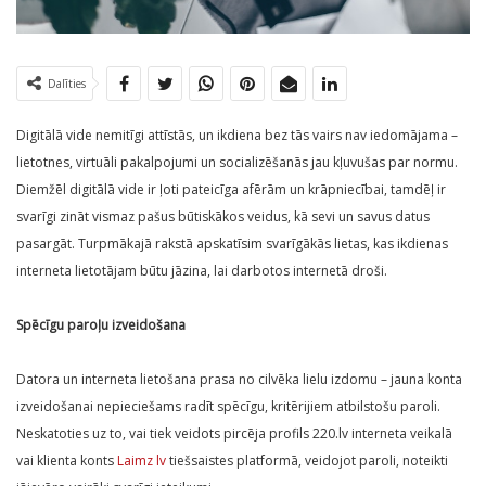
Dalīties
Digitālā vide nemitīgi attīstās, un ikdiena bez tās vairs nav iedomājama –
lietotnes, virtuāli pakalpojumi un socializēšanās jau kļuvušas par normu.
Diemžēl digitālā vide ir ļoti pateicīga afērām un krāpniecībai, tamdēļ ir
svarīgi zināt vismaz pašus būtiskākos veidus, kā sevi un savus datus
pasargāt. Turpmākajā rakstā apskatīsim svarīgākās lietas, kas ikdienas
interneta lietotājam būtu jāzina, lai darbotos internetā droši.
Spēcīgu paroļu izveidošana
Datora un interneta lietošana prasa no cilvēka lielu izdomu – jauna konta
izveidošanai nepieciešams radīt spēcīgu, kritērijiem atbilstošu paroli.
Neskatoties uz to, vai tiek veidots pircēja profils 220.lv interneta veikalā
vai klienta konts
Laimz lv
tiešsaistes platformā, veidojot paroli, noteikti