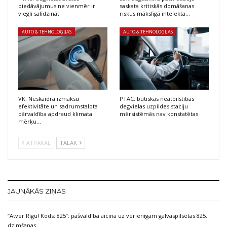
piedāvājumus ne vienmēr ir
saskata kritiskās domāšanas
viegli salīdzināt
riskus mākslīgā intelekta…
AUTO & TEHNOLOĢIJAS
AUTO & TEHNOLOĢIJAS
VK: Neskaidra izmaksu
PTAC: būtiskas neatbilstības
efektivitāte un sadrumstalota
degvielas uzpildes staciju
pārvaldība apdraud klimata
mērsistēmās nav konstatētas
mērķu…
ATPAKAĻ
TĀLĀK
JAUNĀKĀS ZIŅAS
“Atver Rīgu! Kods: 825”: pašvaldība aicina uz vērienīgām galvaspilsētas 825.
dzimšanas…