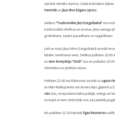
estrāde dimdēs dančos. Gada krāšņākos dabas sv
Heimrāti
un
Jāņu tēvu Edgaru Liporu
.
Svētkos
“Tradicionālie Jāņi Dzegužkalnā”
viss noti
tradicionālās vērtības un ieražas: Jāņu vainagu p
godināšanu, saules pavadīšanu un sagaidīšanu.
Lieli un mazi Jāņu bērni Dzegužkalnā aicināti ieras
labāko svinēšanas vietu. Svētkus pulksten 20.00 
un
etno kompāniju “Zeidi”
, kas no pulksten 20.30
rīdziniekus un pilsētas viesus.
Pulksten 22.00 visi klātesošie aicināti uz
uguns rit
un Māri Muktupāvelu visi dosies lāpu gājienā uz D
rats
, kas, noripodams kalna pakājē, iedegs arī li
un kopā ar tiem simboliski viss, kas jāatstāj pagā
No pulksten 22.30 estrādē
Ilgas Reiznieces
vadīb