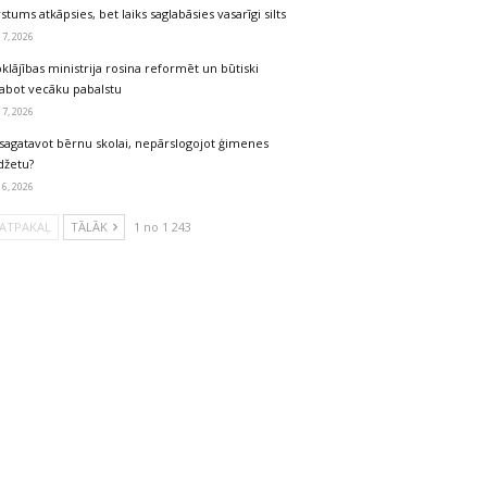
stums atkāpsies, bet laiks saglabāsies vasarīgi silts
 7, 2026
klājības ministrija rosina reformēt un būtiski
labot vecāku pabalstu
 7, 2026
sagatavot bērnu skolai, nepārslogojot ģimenes
džetu?
 6, 2026
ATPAKAĻ
TĀLĀK
1 no 1 243