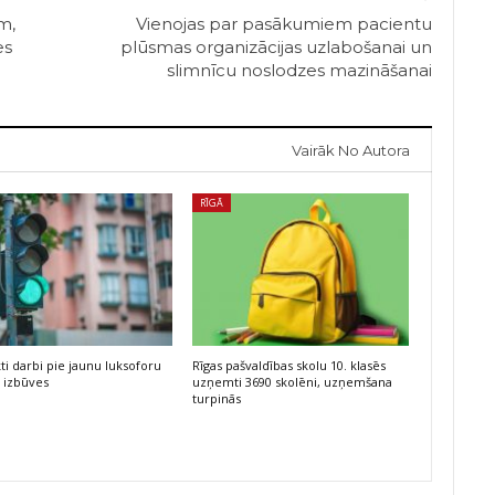
m,
Vienojas par pasākumiem pacientu
es
plūsmas organizācijas uzlabošanai un
slimnīcu noslodzes mazināšanai
Vairāk No Autora
RĪGĀ
kti darbi pie jaunu luksoforu
Rīgas pašvaldības skolu 10. klasēs
 izbūves
uzņemti 3690 skolēni, uzņemšana
turpinās