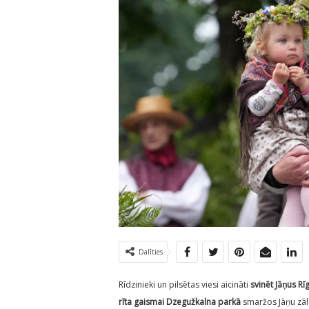
Dalīties
Rīdzinieki un pilsētas viesi aicināti
svinēt Jāņus Rī
rīta gaismai Dzegužkalna
parkā
smaržos Jāņu zāl