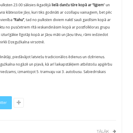
 pulksten 23.00 sāksies ikgadējā
lielā danču tūre kopā ar “Iļģiem
” un
 visi klātesošie Jāņi, kuri tiks godināti ar ozollapu vainagiem, bet pēc
pvienība
“Rahu”
, tad no pulksten diviem naktī sauli gaidīsim kopā ar
lēktu no pusčetriem rītā ieskandināsim kopā ar postfolkloras grupu
i izturīgākie līgotāji kopā ar Jāņu māti un Jāņu tēvu, rāmi iedziedot
rkli Dzegužkalna virsotnē.
inātāji, piedāvājot latviešu tradicionālos ēdienus un dzērienus.
užkalna nogāzē un pļavā, kā arī laikapstākļiem atbilstošu apģērbu
sniedzams, izmantojot 5. tramvaju vai 3. autobusu. Sabiedriskais
itter
TĀLĀK