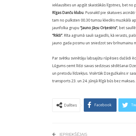
ieklausīties un apgūt skaistākās līgotnes, bet no
Rīgas Danču klubu
. Pusnaktī pie skatuves aicināti
tam no pulksten 00.30 tumsu kliedēs muzikālā a
jaunfolka grupu
“Jauno Jāņu Orķestris”
, bet saul
“Rikši”
. Rīta agrumā sauli sagaidīs, kā ierasts, paš
jauno gada posmu un sniedzot sev brīnumainu mi
Par svētku svinētāju labsajūtu rūpēsies dažādi ēd
Lūgums ņemt līdzi savas sedziņas sēdēšanai Dzeg
un pretodu līdzekļus. Visērtāk Dzegužkalns ir sa
transports 23. un 24. jūnijā Rīgā būs bez maksas.
Facebook
Tw
Dalīties
IEPRIEKŠĒJAIS