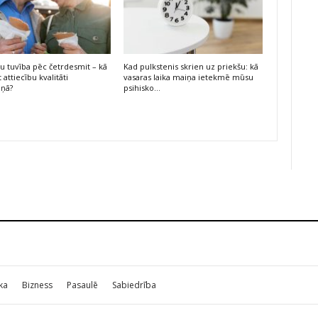
bu tuvība pēc četrdesmit – kā
Kad pulkstenis skrien uz priekšu: kā
 attiecību kvalitāti
vasaras laika maiņa ietekmē mūsu
iņā?
psihisko…
ika
Bizness
Pasaulē
Sabiedrība