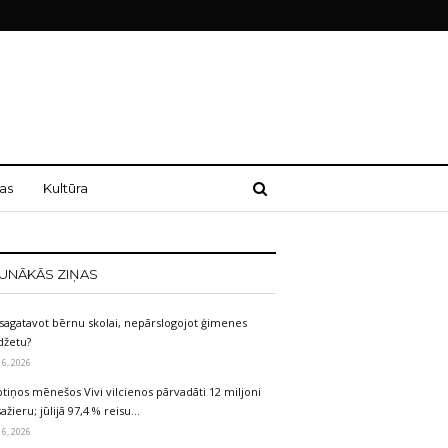
as
Kultūra
UNĀKĀS ZIŅAS
sagatavot bērnu skolai, nepārslogojot ģimenes
džetu?
 6, 2026
tiņos mēnešos Vivi vilcienos pārvadāti 12 miljoni
ažieru; jūlijā 97,4 % reisu…
 6, 2026