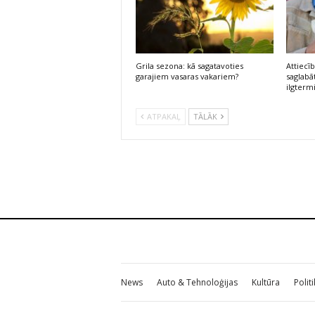
Grila sezona: kā sagatavoties
Attiecī
garajiem vasaras vakariem?
saglabāt
ilgterm
ATPAKAĻ
TĀLĀK
News
Auto & Tehnoloģijas
Kultūra
Polit