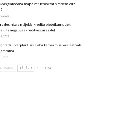
udas glabāšana mājās var izmaksāt simtiem eiro
dā
 6, 2026
rs desmitais mājokļa kredīta pieteikums tiek
aidīts negatīvas kredītvēstures dēļ
 6, 2026
iņota 26. Starptautiskā Baha kamermūzikas festivāla
ogramma
 5, 2026
ATPAKAĻ
TĀLĀK
1 no 1 243