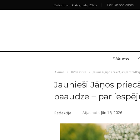
Par Dienas Ziņas
Ceturtdien, 6 Augusts, 2026
Sākums
Sākums
Dzīvesstils
Jaunieši Jāņos priecājas par tradīc
Jaunieši Jāņos priecā
paaudze – par iespēj
Atjaunots
Jūn 16, 2026
Redakcija