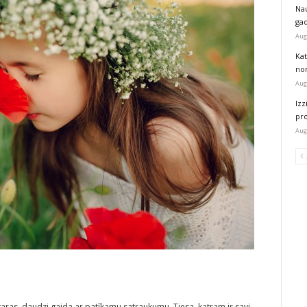
Na
ga
Aug
Kat
nor
Aug
Izz
pr
Aug
garas, daudzi gaida ar patīkamu satraukumu. Tiesa, katram ir savi