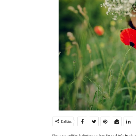
Dalīties
Jāņus un svētku brīvdienas, kas šogad būs īpaši 