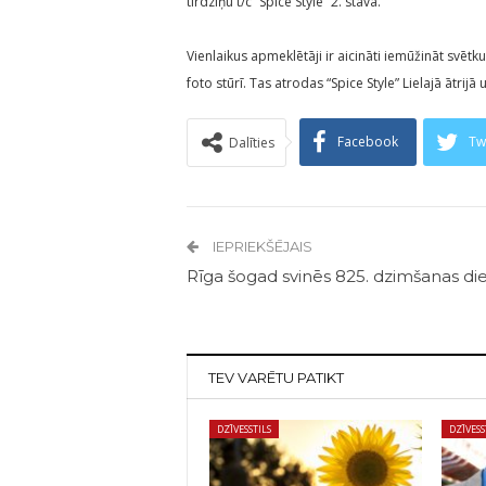
tirdziņu t/c “Spice Style” 2. stāvā.
Vienlaikus apmeklētāji ir aicināti iemūžināt svētk
foto stūrī. Tas atrodas “Spice Style” Lielajā ātrijā
Facebook
Tw
Dalīties
IEPRIEKŠĒJAIS
Rīga šogad svinēs 825. dzimšanas di
TEV VARĒTU PATIKT
DZĪVESSTILS
DZĪVESS