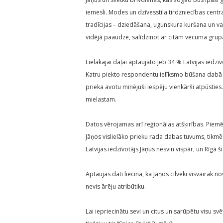
iemesli. Modes un dzīvesstila tirdzniecības centr
tradīcijas – dziedāšana, ugunskura kuršana un vai
vidējā paaudze, salīdzinot ar citām vecuma grupā
Lielākajai daļai aptaujāto jeb 34 % Latvijas iedzī
Katru piekto respondentu ielīksmo būšana dabā u
prieka avotu minējuši iespēju vienkārši atpūsties
mielastam.
Datos vērojamas arī reģionālas atšķirības. Piemēr
Jāņos vislielāko prieku rada dabas tuvums, tikmēr
Latvijas iedzīvotājs Jāņus nesvin vispār, un Rīgā š
Aptaujas dati liecina, ka Jāņos cilvēki visvairāk
nevis ārēju atribūtiku.
Lai iepriecinātu sevi un citus un sarūpētu visu s