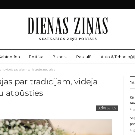
Sabiedrība
Politika
Bizness
Pasaulē
Auto & Tehnoloģij
ijām, vidējā paaudze – par iespēju atpūsties
jas par tradīcijām, vidējā
JA
u atpūsties
Kā 
bu
DZĪVESSTILS
Aug
Sep
pas
Aug