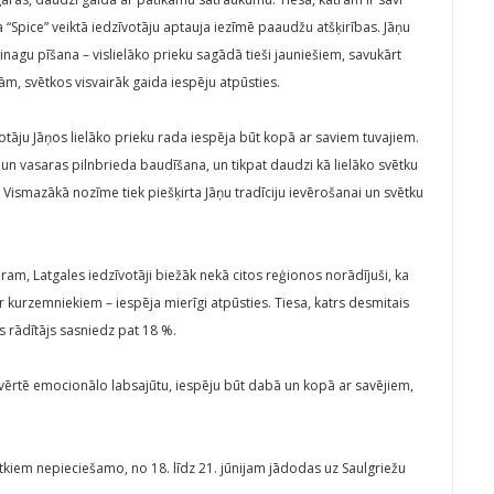
a “Spice” veiktā iedzīvotāju aptauja iezīmē paaudžu atšķirības. Jāņu
nagu pīšana – vislielāko prieku sagādā tieši jauniešiem, savukārt
m, svētkos visvairāk gaida iespēju atpūsties.
votāju Jāņos lielāko prieku rada iespēja būt kopā ar saviem tuvajiem.
n vasaras pilnbrieda baudīšana, un tikpat daudzi kā lielāko svētku
. Vismazākā nozīme tiek piešķirta Jāņu tradīciju ievērošanai un svētku
am, Latgales iedzīvotāji biežāk nekā citos reģionos norādījuši, ka
 kurzemniekiem – iespēja mierīgi atpūsties. Tiesa, katrs desmitais
is rādītājs sasniedz pat 18 %.
 novērtē emocionālo labsajūtu, iespēju būt dabā un kopā ar savējiem,
vētkiem nepieciešamo, no 18. līdz 21. jūnijam jādodas uz Saulgriežu