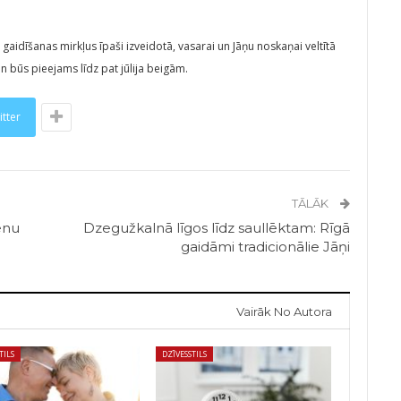
u gaidīšanas mirkļus īpaši izveidotā, vasarai un Jāņu noskaņai veltītā
 un būs pieejams līdz pat jūlija beigām.
itter
TĀLĀK
enu
Dzegužkalnā līgos līdz saullēktam: Rīgā
gaidāmi tradicionālie Jāņi
Vairāk No Autora
TILS
DZĪVESSTILS