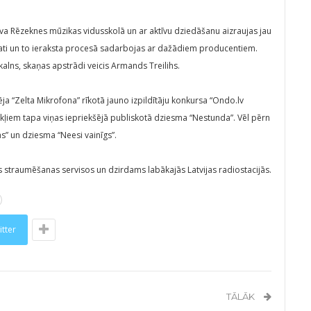
va Rēzeknes mūzikas vidusskolā un ar aktīvu dziedāšanu aizraujas jau
ti un to ieraksta procesā sadarbojas ar dažādiem producentiem.
alns, skaņas apstrādi veicis Armands Treilihs.
ēja “Zelta Mikrofona” rīkotā jauno izpildītāju konkursa “Ondo.lv
zekļiem tapa viņas iepriekšējā publiskotā dziesma “Nestunda”. Vēl pērn
as” un dziesma “Neesi vainīgs”.
os straumēšanas servisos un dzirdams labākajās Latvijas radiostacijās.
itter
TĀLĀK