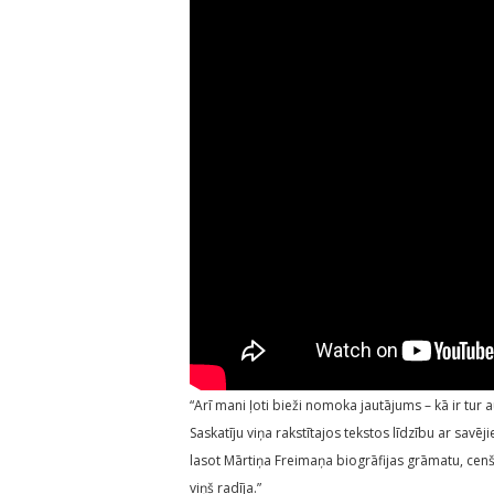
“Arī mani ļoti bieži nomoka jautājums – kā ir tur 
Saskatīju viņa rakstītajos tekstos līdzību ar sav
lasot Mārtiņa Freimaņa biogrāfijas grāmatu, cenšos
viņš radīja.”