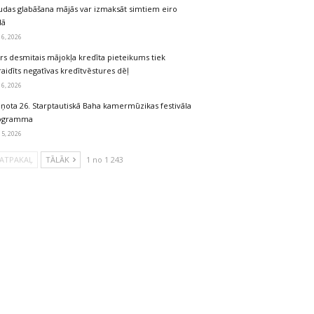
udas glabāšana mājās var izmaksāt simtiem eiro
dā
 6, 2026
rs desmitais mājokļa kredīta pieteikums tiek
aidīts negatīvas kredītvēstures dēļ
 6, 2026
iņota 26. Starptautiskā Baha kamermūzikas festivāla
ogramma
 5, 2026
ATPAKAĻ
TĀLĀK
1 no 1 243