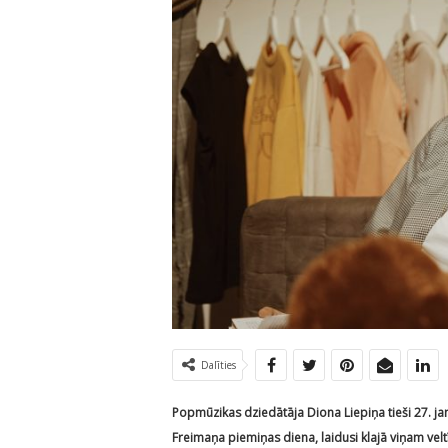
Dalīties
Popmūzikas dziedātāja Diona Liepiņa tieši 27. j
Freimaņa piemiņas diena, laidusi klajā viņam velt