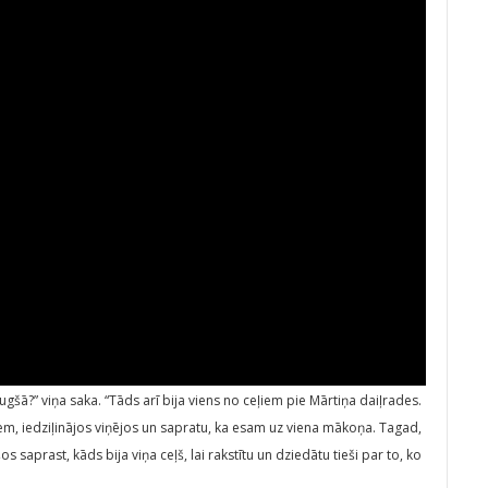
augšā?” viņa saka. “Tāds arī bija viens no ceļiem pie Mārtiņa daiļrades.
ējiem, iedziļinājos viņējos un sapratu, ka esam uz viena mākoņa. Tagad,
 saprast, kāds bija viņa ceļš, lai rakstītu un dziedātu tieši par to, ko