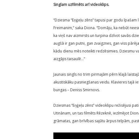
Singlam uzfilmēts arī videoklips.
“Dziesma “Eņģeļu zēns” tapusi par godu īpašam
Freimanim,” saka Diona. “Domāju, ka nebūt neesmu 
ka viņš nav aizmirsts un turpina dzīvot savās dzi
augšā ir gan putni, gan zvaigznes, gan viss pārējais
kādu dienu mēs noteikti redzēsimies. Dziesmu var
aizgājis taisaulē…”
Jaunais singls no trim pirmajām pērn klajā laista
akustiskāku pasniegšanas veidu. Klavieres tajā ies
bungas – Deniss Smirnovs.
Dziesmas “Eņģeļu zēns” videoklipu režisējusi pa
Utinānam, un tas filmēts Rēzeknē, iezīmējot Diona
grāmatas, gan brīvības sajūtu ārpus telpām, pas