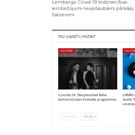
Lembergs: Covid-19 tirdzniecības
ierobežojumi neapšaubāmi pārkāpj
Satversmi
TEV VARĒTU PATIKT
KULTŪRA
KULTŪ
Izziņota 26. Starptautiskā Baha
LNMM no
kamermūzikas festivāla programma
dueta “
veidota
ATPAKAĻ
TĀLĀK