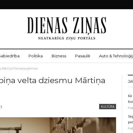
Sabiedrība
Politika
Bizness
Pasaulē
Auto & Tehnoloģij
mu Mārtiņa Freimaņa piemiņai
piņa velta dziesmu Mārtiņa
JA
Kā 
bu
21
KULTŪRA
Aug
Sep
pas
Aug