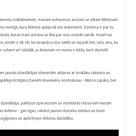
 latviešu māksliniekam, manam iedvesmas avotam un elkam Mārtiņam
vienīgā, kuru Mārtiņš spējis tik ļoti iedvesmot. Dziesma ir par to,
esmās, kuras mani aizrāva un lika par viņu uzzināt vairāk. Viņam tur
, tomēr ir tik žēl, ka nesanāca viņu satikt un iepazīt šeit, taču zinu, ka
 uztvert arī citādāk, jo ikvienam no mums ir kāds, kurš diemžēl
jām jaunās dziedātājas dziesmām atšķiras ar liriskāku raksturu un
pēlējis Kristjāns Daniēls Krievkalns, kontrabasu – Mārcis Lipskis, bet
ti dziedātāja, palīdzot operatoram un montāžas režisoram Ivaram
s ikdienu – gan ilgas, rakstot jaunus dziesmu tekstus un lasot
taigājoties un apbrīnojot debesu dažādību.