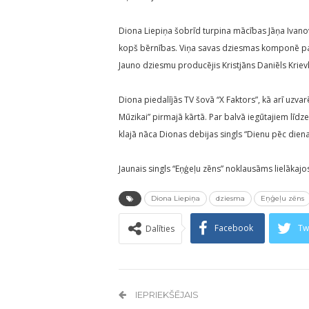
Diona Liepiņa šobrīd turpina mācības Jāņa Ivano
kopš bērnības. Viņa savas dziesmas komponē pa
Jauno dziesmu producējis Kristjāns Daniēls Krievk
Diona piedalījās TV šovā “X Faktors”, kā arī uzvar
Mūzikai” pirmajā kārtā. Par balvā iegūtajiem līd
klajā nāca Dionas debijas singls “Dienu pēc dien
Jaunais singls “Eņģeļu zēns” noklausāms lielākaj
Diona Liepiņa
dziesma
Eņģeļu zēns
Facebook
Tw
Dalīties
IEPRIEKŠĒJAIS