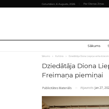
Par Dienas Ziņas
Ceturtdien, 6 Augusts, 2026
Sākums
Sākums
Kultūra
Dziedātāja Diona Liepiņa velta dzies
Dziedātāja Diona Lie
Freimaņa piemiņai
Atjaunots
Jan 27, 20
Publicitātes Materiāls