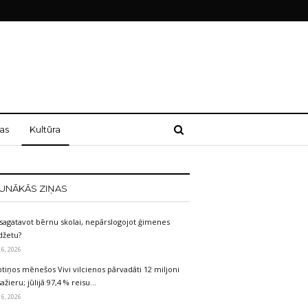
as
Kultūra
UNĀKĀS ZIŅAS
sagatavot bērnu skolai, nepārslogojot ģimenes
džetu?
 6, 2026
tiņos mēnešos Vivi vilcienos pārvadāti 12 miljoni
ažieru; jūlijā 97,4 % reisu…
 6, 2026