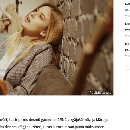
Na
ga
Aug
Kat
nor
Aug
Izz
pr
Aug
Publicitātes foto
anvārī, kas ir pirms desmit gadiem mūžībā aizgājušā mūziķa Mārtiņa
ītu dziesmu “Eņģeļu zēns”, kuras autore ir pati jaunā māksliniece.