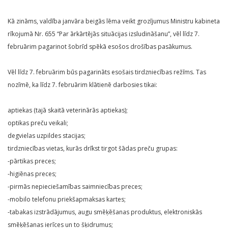
Kā zināms, valdība janvāra beigās lēma veikt grozījumus Ministru kabineta
rīkojumā Nr. 655 “Par ārkārtējās situācijas izsludināšanu”, vēl līdz 7.
februārim pagarinot šobrīd spēkā esošos drošības pasākumus.
Vēl līdz 7. februārim būs pagarināts esošais tirdzniecības režīms. Tas
nozīmē, ka līdz 7. februārim klātienē darbosies tikai:
aptiekas (tajā skaitā veterinārās aptiekas);
optikas preču veikali;
degvielas uzpildes stacijas;
tirdzniecības vietas, kurās drīkst tirgot šādas preču grupas:
-pārtikas preces;
-higiēnas preces;
-pirmās nepieciešamības saimniecības preces;
-mobilo telefonu priekšapmaksas kartes;
-tabakas izstrādājumus, augu smēķēšanas produktus, elektroniskās
smēķēšanas ierīces un to šķidrumus;