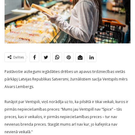
Dalīties
Pastāvošie aizliegumi iegādāties drēbes un apavus tirdzniecības vietās
pārkāpj Latvijas Republikas Satversmi, žurnālistiem sacīja Ventspils mērs
Aivars Lembergs.
Runājot par Ventspili, viņš norādīja uz to, ka pilsētā ir tikai veikali, kuros ir
pirmās nepieciešamības preces: “Mums jau Ventspilī nav “Spice” – tās
preces, kas ir veikalos, ir pirmās nepieciešamības preces – tur nav
nevienas brenda preces. Staigāt mums arī nav kur, jo kafejnīca nav
nevienā veikalā.”