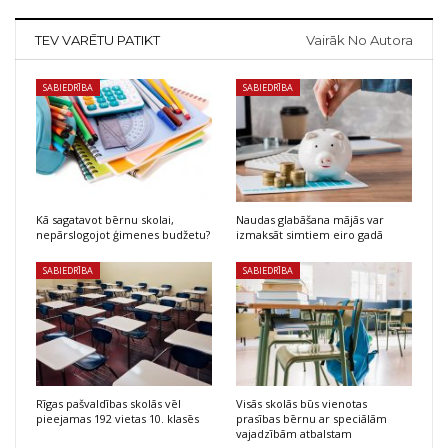
TEV VARĒTU PATIKT
Vairāk No Autora
SABIEDRĪBA
SABIEDRĪBA
Kā sagatavot bērnu skolai,
Naudas glabāšana mājās var
nepārslogojot ģimenes budžetu?
izmaksāt simtiem eiro gadā
SABIEDRĪBA
SABIEDRĪBA
Rīgas pašvaldības skolās vēl
Visās skolās būs vienotas
pieejamas 192 vietas 10. klasēs
prasības bērnu ar speciālām
vajadzībām atbalstam