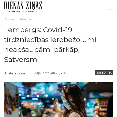
Sākums
Sabiedrība
Lembergs: Covid-19
tirdzniecības ierobežojumi
neapšaubāmi pārkāpj
Satversmi
Atjaunots
Jan 26, 2021
SABIEDRĪBA
Anete Jansone