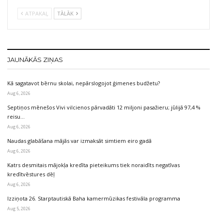
ATPAKAĻ
TĀLĀK
JAUNĀKĀS ZIŅAS
Kā sagatavot bērnu skolai, nepārslogojot ģimenes budžetu?
Aug 6, 2026
Septiņos mēnešos Vivi vilcienos pārvadāti 12 miljoni pasažieru; jūlijā 97,4 %
reisu…
Aug 6, 2026
Naudas glabāšana mājās var izmaksāt simtiem eiro gadā
Aug 6, 2026
Katrs desmitais mājokļa kredīta pieteikums tiek noraidīts negatīvas
kredītvēstures dēļ
Aug 6, 2026
Izziņota 26. Starptautiskā Baha kamermūzikas festivāla programma
Aug 5, 2026