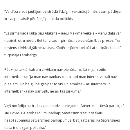
“Valdība visos jautājumos strādā līdzīgi – vakcinācijā mēs esam pēdējie,
kravu piesaistē pēdējie,” piebilda politiķis.
“Es pirms kāda laika biju Alūksnē – ieeju Maxima veikalā – vienu daļu var
nopirkt, otru nevar. Bet tur visas ir pirmās nepieciešamības preces. Tur
neviens cilvēks ilgāk neuzturas. Kāpēc ir jāierobežo? Lai kacinātu tautu,”
turpināja Lembergs.
Pēc viņa teiktā, katram cilvēkam nav pienākums, lai viņam būtu
internetbanka: “Ja man nav bankas konta, tad man internetveikali nav
pieejami, un beigu beigās par to visu ir jāmaksā – arī internets un
internetbanka nav par velti, ne arī tas pirkums.”
Viņš norādīja, ka ir diezgan daudz iesniegumu Satversmes tiesā par to, kā
šie Covid-19 ierobežojumi pārkāpj Satversmi: “Es tur saskatu
neapšaubāmus Satversmes pārkāpumus, bet jāatceras, ka Satversmes
tiesa ir diezgan politiska.”