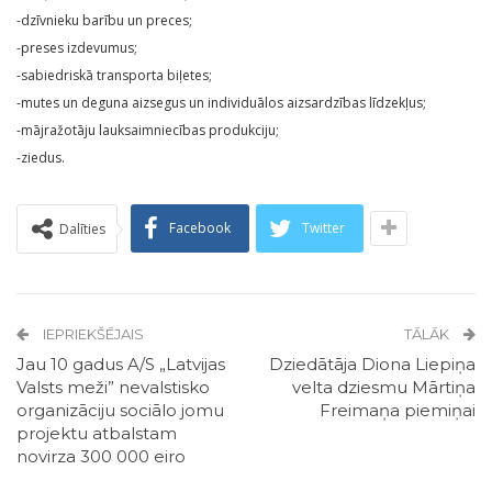
-dzīvnieku barību un preces;
-preses izdevumus;
-sabiedriskā transporta biļetes;
-mutes un deguna aizsegus un individuālos aizsardzības līdzekļus;
-mājražotāju lauksaimniecības produkciju;
-ziedus.
Facebook
Twitter
Dalīties
IEPRIEKŠĒJAIS
TĀLĀK
Jau 10 gadus A/S „Latvijas
Dziedātāja Diona Liepiņa
Valsts meži” nevalstisko
velta dziesmu Mārtiņa
organizāciju sociālo jomu
Freimaņa piemiņai
projektu atbalstam
novirza 300 000 eiro