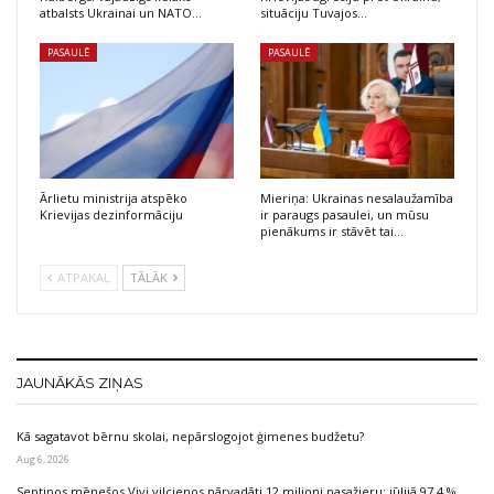
atbalsts Ukrainai un NATO…
situāciju Tuvajos…
PASAULĒ
PASAULĒ
Ārlietu ministrija atspēko
Mieriņa: Ukrainas nesalaužamība
Krievijas dezinformāciju
ir paraugs pasaulei, un mūsu
pienākums ir stāvēt tai…
ATPAKAĻ
TĀLĀK
JAUNĀKĀS ZIŅAS
Kā sagatavot bērnu skolai, nepārslogojot ģimenes budžetu?
Aug 6, 2026
Septiņos mēnešos Vivi vilcienos pārvadāti 12 miljoni pasažieru; jūlijā 97,4 %