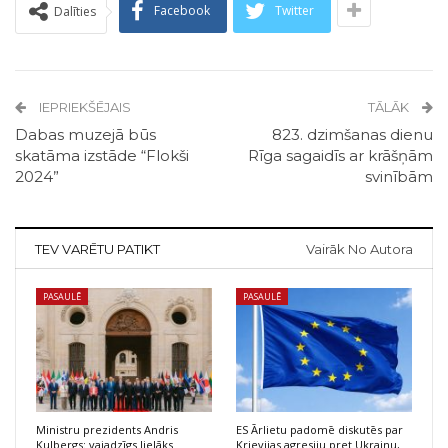
Facebook
Twitter
Dalīties
IEPRIEKŠĒJAIS
TĀLĀK
Dabas muzejā būs
823. dzimšanas dienu
skatāma izstāde “Flokši
Rīga sagaidīs ar krāšņām
2024”
svinībām
TEV VARĒTU PATIKT
Vairāk No Autora
PASAULĒ
PASAULĒ
Ministru prezidents Andris
ES Ārlietu padomē diskutēs par
Kulbergs: vajadzīgs lielāks
Krievijas agresiju pret Ukrainu,