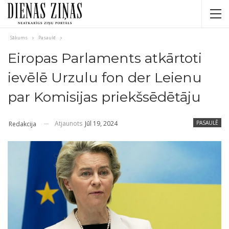
Sākums
Pasaulē
Eiropas Parlaments atkārtoti
ievēlē Urzulu fon der Leienu
par Komisijas priekšsēdētāju
Atjaunots
Jūl 19, 2024
PASAULĒ
Redakcija