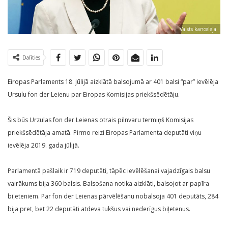
Valsts kanceleja
Dalīties
Eiropas Parlaments 18. jūlijā aizklātā balsojumā ar 401 balsi “par” ievēlēja
Ursulu fon der Leienu par Eiropas Komisijas priekšsēdētāju.
Šis būs Urzulas fon der Leienas otrais pilnvaru termiņš Komisijas
priekšsēdētāja amatā. Pirmo reizi Eiropas Parlamenta deputāti viņu
ievēlēja 2019. gada jūlijā.
Parlamentā pašlaik ir 719 deputāti, tāpēc ievēlēšanai vajadzīgais balsu
vairākums bija 360 balsis. Balsošana notika aizklāti, balsojot ar papīra
biļeteniem. Par fon der Leienas pārvēlēšanu nobalsoja 401 deputāts, 284
bija pret, bet 22 deputāti atdeva tukšus vai nederīgus biļetenus.