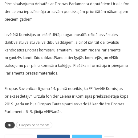
Pirms balsojuma debatēs ar Eiropas Parlamenta deputātiem Urzula fon
der Leiena iepazīstināja ar savām politiskajām prioritātēm nākamajiem
pieciem gadiem.
Ievēlētā Komisijas priekšsēdētāja tagad nosūtīs oficiālas vēstules
dalībvalstu valstu vai valdību vadītājiem, aicinot izvirzīt dalībvalstu
kandidātus Eiropas komisāru amatiem. Pēc tam rudenī Parlaments
organizēs kandidātu uzklausīšanu attiecīgajās komitejās, un vēlāk —
balsojumu par pilnu komisāru kolēģiju. Plašāka informācija ir pieejama
Parlamenta preses materiālos.
Eiropas Savienības līguma 14. pantā noteikts, ka EP “ievēlē Komisijas
priekšsēdētāju”. Urzula fon der Leiena ir Komisijas priekšsēdētāja kopš
2019. gada un bija Eiropas Tautas partijas vadošā kandidāte Eiropas
Parlamenta 6.-9. jūnija vēlēšanās.
Eiropas parlaments