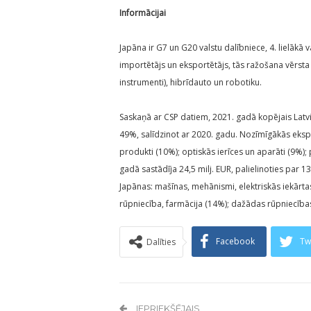
Informācijai
Japāna ir G7 un G20 valstu dalībniece, 4. lielākā 
importētājs un eksportētājs, tās ražošana vērst
instrumenti), hibrīdauto un robotiku.
Saskaņā ar CSP datiem, 2021. gadā kopējais Latvij
49%, salīdzinot ar 2020. gadu. Nozīmīgākās eksp
produkti (10%); optiskās ierīces un aparāti (9%)
gadā sastādīja 24,5 milj. EUR, palielinoties par
Japānas: mašīnas, mehānismi, elektriskās iekārta
rūpniecība, farmācija (14%); dažādas rūpniecības
Facebook
Tw
Dalīties
IEPRIEKŠĒJAIS