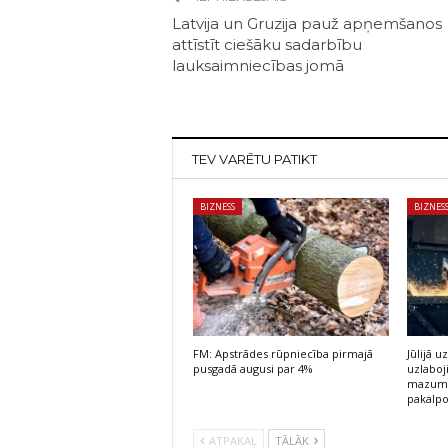
Latvija un Gruzija pauž apņemšanos
attīstīt ciešāku sadarbību
lauksaimniecības jomā
TEV VARĒTU PATIKT
BIZNESS
BIZNES
FM: Apstrādes rūpniecība pirmajā
Jūlijā
pusgadā augusi par 4%
uzlaboj
mazumt
pakalp
ATPAKAĻ
TĀLĀK