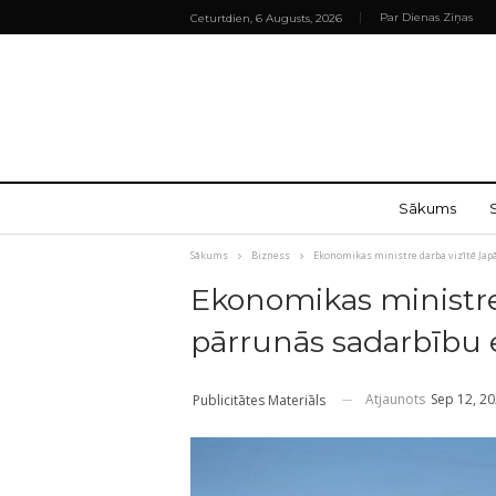
Par Dienas Ziņas
Ceturtdien, 6 Augusts, 2026
Sākums
Sākums
Bizness
Ekonomikas ministre darba vizītē Jap
Ekonomikas ministre
pārrunās sadarbību 
Atjaunots
Sep 12, 2
Publicitātes Materiāls