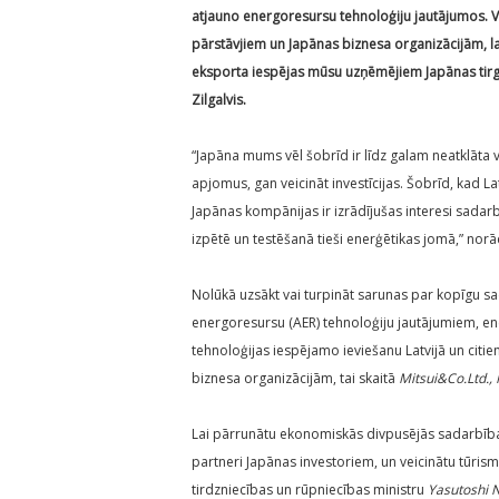
atjauno energoresursu tehnoloģiju jautājumos. Viz
pārstāvjiem un Japānas biznesa organizācijām, la
eksporta iespējas mūsu uzņēmējiem Japānas tirgū. 
Zilgalvis.
“Japāna mums vēl šobrīd ir līdz galam neatklāta v
apjomus, gan veicināt investīcijas. Šobrīd, kad La
Japānas kompānijas ir izrādījušas interesi sadar
izpētē un testēšanā tieši enerģētikas jomā,” norā
Nolūkā uzsākt vai turpināt sarunas par kopīgu sa
energoresursu (AER) tehnoloģiju jautājumiem, en
tehnoloģijas iespējamo ieviešanu Latvijā un cit
biznesa organizācijām, tai skaitā
Mitsui&Co.Ltd.,
Lai pārrunātu ekonomiskās divpusējās sadarbība
partneri Japānas investoriem, un veicinātu tūrism
tirdzniecības un rūpniecības ministru
Yasutoshi 