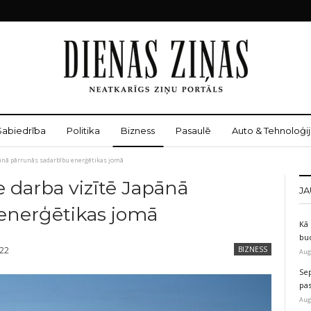
Sabiedrība
Politika
Bizness
Pasaulē
Auto & Tehnoloģij
ānā pārrunās sadarbību enerģētikas jomā
 darba vizītē Japānā
JA
enerģētikas jomā
Kā 
bu
022
BIZNESS
Aug
Sep
pas
Aug