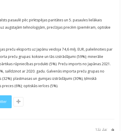
valsts pasaulē pēc pirktspējas paritātes un 5. pasaules lielākais
a uz augstajām tehnoloģijām, precīzijas precēm (piemēram, optiskie
as preču eksports uz Japānu veidoja 74,6 milj. EUR, palielinoties par
orta preču grupas: koksne un tās izstrādājumi (59%); minerālie
; pārtikas rūpniecības produkti (5%). Preču imports no Japānas 2021.
 13%, salīdzinot ar 2020. gadu. Galvenās importa preču grupas no
s (32%); plastmasas un gumijas izstrādājumi (30%), ķīmiskā
 preces (6%); optiskās ierīces (5%).
itter
TĀLĀK