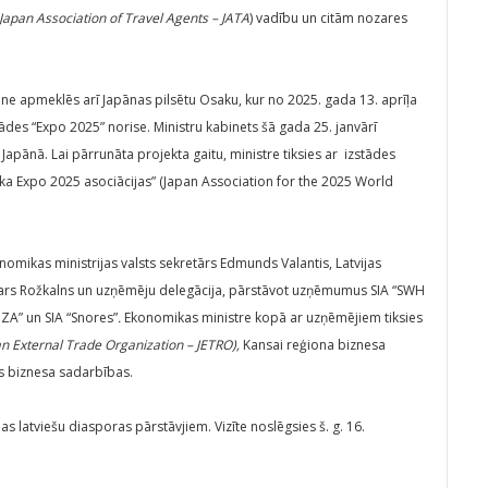
(Japan Association of Travel Agents – JATA
) vadību un citām nozares
one apmeklēs arī Japānas pilsētu Osaku, kur no 2025. gada 13. aprīļa
tādes “Expo 2025” norise. Ministru kabinets šā gada 25. janvārī
 Japānā. Lai pārrunāta projekta gaitu, ministre tiksies ar izstādes
ka Expo 2025 asociācijas” (Japan Association for the 2025 World
nomikas ministrijas valsts sekretārs Edmunds Valantis, Latvijas
aspars Rožkalns un uzņēmēju delegācija, pārstāvot uzņēmumus SIA “SWH
UZA” un SIA “Snores”
.
Ekonomikas ministre kopā ar uzņēmējiem tiksies
n External Trade Organization – JETRO),
Kansai reģiona biznesa
as biznesa sadarbības.
ānas latviešu diasporas pārstāvjiem. Vizīte noslēgsies š. g. 16.