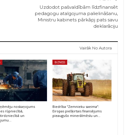
Uzdodot pašvaldībām līdzfinansēt
pedagogu atalgojuma palielināšanu,
Ministru kabinets pārkāpj pats savu
deklarāciju
Vairāk No Autora
S
BIZNESS
 uzņēmēju noskaņojums
Biedrība “Zemnieku saeima”:
ies rūpniecībā,
Eiropas piešķirtais finansējums
irdzniecībā un
pieaugušo minerālmēslu un…
ojumu…