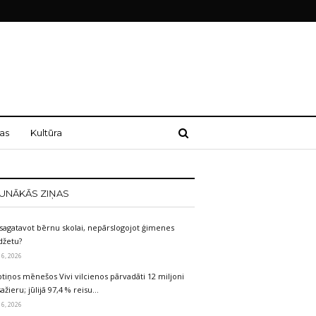
as
Kultūra
UNĀKĀS ZIŅAS
sagatavot bērnu skolai, nepārslogojot ģimenes
džetu?
 6, 2026
tiņos mēnešos Vivi vilcienos pārvadāti 12 miljoni
ažieru; jūlijā 97,4 % reisu…
 6, 2026