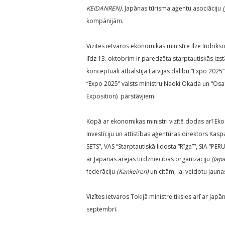
KEIDANREN),
Japānas tūrisma aģentu asociāciju
kompānijām.
Vizītes ietvaros ekonomikas ministre Ilze Indriks
līdz 13. oktobrim ir paredzēta starptautiskās izs
konceptuāli atbalstīja Latvijas dalību “Expo 2025”
“Expo 2025” valsts ministru Naoki Okada un “Osa
Exposition) pārstāvjiem.
Kopā ar ekonomikas ministri vizītē dodas arī Eko
Investīciju un attīstības aģentūras direktors K
SETS”, VAS “Starptautiskā lidosta “Rīga””, SIA “PER
ar Japānas ārējās tirdzniecības organizāciju
(Japa
federāciju
(Kankeiren)
un citām, lai veidotu jaun
Vizītes ietvaros Tokijā ministre tiksies arī ar Jap
septembrī.