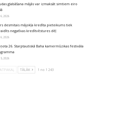
udas glabāšana mājās var izmaksāt simtiem eiro
dā
 6, 2026
rs desmitais mājokļa kredīta pieteikums tiek
aidīts negatīvas kredītvēstures dēļ
 6, 2026
iņota 26. Starptautiskā Baha kamermūzikas festivāla
ogramma
 5, 2026
ATPAKAĻ
TĀLĀK
1 no 1 243