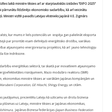
ītes laikā ministre tiksies arī ar starptautiskās izstādes “EXPO 2025”
i pārrunātu līdzšinējo ekonomisko sadarbību, kā arī veicinātu
Ministri vizītē pavadīs Latvijas vēstnieks Japānā V.E. Zigmārs
alsts, kur mums ir liels potenciāls un iespēja gan palielināt eksporta
tvijā par prioritāti esam definējuši enerģētisko drošību, vairākas
bībai atjaunojamo energoresursu projektos, kā arī jauno tehnoloģiju
da Ilze Indriksone.
darbību enerģētikas sektorā, tai skaitā par inovatīviem atjaunojamo
ergoefektivitātes risinājumiem, Mazo modulāro reaktoru (SMR)
iem, ekonomikas ministre tiksies ar vairākām Japānas kompānijām un
 Marubeni Corporation, GE Hitachi, Shingy Energy,
un citām.
s jautājumus, prezentētu Latviju kā uzticamu un drošu biznesa
a plūsmas uz Latviju, ministre tiksies ar Japānas ekonomikas,
Nishimura,
Japānas Biznesa federācijas
(Japan Business Federation