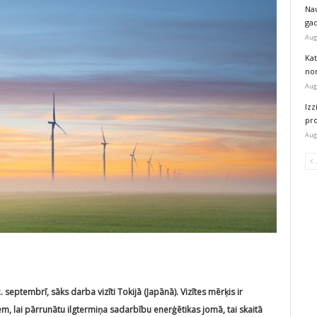
Na
ga
Aug
Kat
nor
Aug
Izz
pr
Aug
septembrī, sāks darba vizīti Tokijā (Japānā). Vizītes mērķis ir
 lai pārrunātu ilgtermiņa sadarbību enerģētikas jomā, tai skaitā