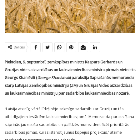
Dalīties
Piektdien, 9. septembrī, zemkopības ministrs Kaspars Gerhards un
Gruzijas vides aizsardzības un lauksaimniecības ministra pirmais vietnieks
Georgs Khanišvili (
George Khanishvili
) parakstīja Saprašanās memorandu
starp Latvijas Zemkopības ministriju (ZM) un Gruzijas Vides aizsardzības
un lauksaimniecības ministriju par sadarbību lauksaimniecības nozarē.
“Latvija atzinīgi vērtē līdzšinējo sekmīgo sadarbību ar Gruziju un tās
atbildīgajiem iestādēm lauksaimniecības jomā. Memoranda parakstīšana
stiprinās jau esošo sadarbību un palīdzēs mums identificēt prioritārās
sadarbības jomas, kurās īstenot jaunus kopējus projektus,” atzīmē