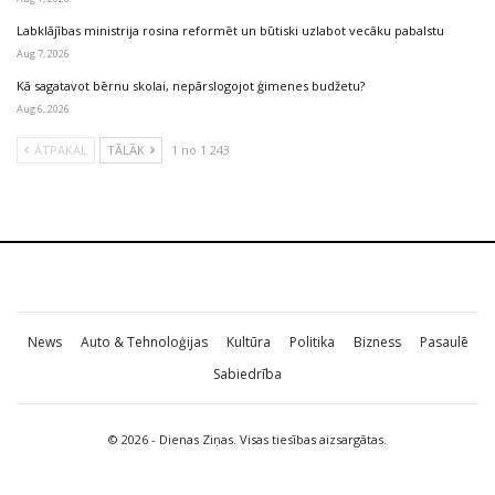
Labklājības ministrija rosina reformēt un būtiski uzlabot vecāku pabalstu
Aug 7, 2026
Kā sagatavot bērnu skolai, nepārslogojot ģimenes budžetu?
Aug 6, 2026
ATPAKAĻ
TĀLĀK
1 no 1 243
News
Auto & Tehnoloģijas
Kultūra
Politika
Bizness
Pasaulē
Sabiedrība
© 2026 - Dienas Ziņas. Visas tiesības aizsargātas.