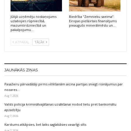
Jūlijā uzņēmēju noskaņojums
Biedrība “Zemnieku saeima”:
uzlabojies rūpniecībā,
Eiropas piešķirtais finansējums
mazumtirdzniecībā un
pieaugušo minerālmēslu un…
pakalpojumu…
ATPAKAĻ
TĀLĀK
JAUNĀKĀS ZIŅAS
Pasažieru pārvadātāji pirms vēlēšanām aicina partijas sniegt risinājumus par
nozares…
Aug 7, 2026
Valsts policija kriminālvajāšanas uzsākšanai nodod lietu pret bankomātu
apzadzēju
Aug 7, 2026
Karstums atkāpsies, bet laiks saglabāsies vasarīgi silts
Aug 7, 2026