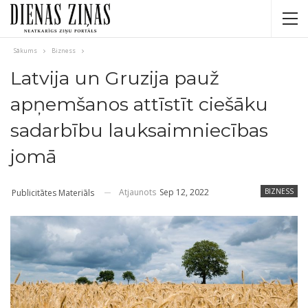
Sākums
Bizness
Latvija un Gruzija pauž
apņemšanos attīstīt ciešāku
sadarbību lauksaimniecības
jomā
Atjaunots
Sep 12, 2022
BIZNESS
Publicitātes Materiāls