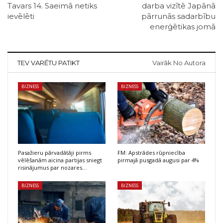
Tavars 14. Saeimā netiks
darba vizītē Japānā
ievēlēti
pārrunās sadarbību
enerģētikas jomā
TEV VARĒTU PATIKT
Vairāk No Autora
BIZNESS
BIZNESS
Pasažieru pārvadātāji pirms
FM: Apstrādes rūpniecība
vēlēšanām aicina partijas sniegt
pirmajā pusgadā augusi par 4%
risinājumus par nozares…
BIZNESS
BIZNESS