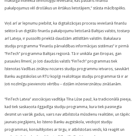
mākslīgā intelekta tehnoloģiju ieviešana, kas padarīs finanšu
pakalpojumus vēl drošākus un ērtākus lietotājiem,” stāsta mācībspēks.
Viņš arī ar lepnumu piebilst, ka digitalizācijas procesu ieviešanā finanšu
sektorā un digitālo finanšu pakalpojumu lietošanā Baltijas valstis, tostarp
arī Latvija, ir pussolīti priekšā daudzām attīstītām valstīm. Bakalaura
studiju programma “Finanšu pārvaldības informācijas sistēmas” ir pirmā
“FinTech” programma Baltijas reģionā. Tā ir unikāla gan Eiropas, gan
pasaules līmenī, jo ļoti daudzās valstīs “FinTech” programmas tiek
īstenotas Vadības zinātņu nozares studiju programmu ietvaros, savukārt
Banku augstskolas un RTU kopīgi realizētajai studiju programmai tā ir ar
ļoti nozīmīgu pievienoto vērtību – dziļām inženierzinātņu zināšanām.
“FinTech Latvia” asociācijas vadītāja Tīna Lūse pauž, ka tradicionālā pieeja,
kad tiek saskaņota ilggadīga studiju programma, kura tiek pasniegta
desmit un vairāk gadus, vairs nav atbilstoša mūsdienu realitātei, un tāpēc
jaunais piegājiens, ko īsteno Banku augstskola, veidojot studiju
programmas, konsultējoties ar tirgu, ir atbilstošais veids, kā reaģēt un