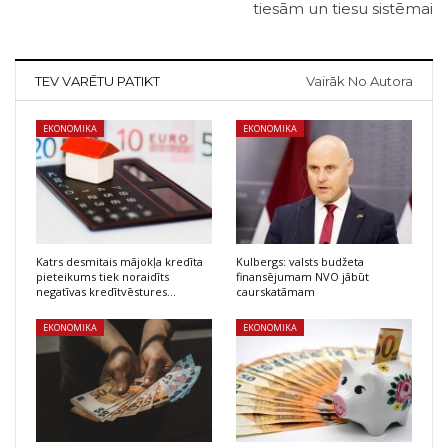
tiesām un tiesu sistēmai
TEV VARĒTU PATIKT
Vairāk No Autora
EKONOMIKA
EKONOMIKA
Katrs desmitais mājokļa kredīta
Kulbergs: valsts budžeta
pieteikums tiek noraidīts
finansējumam NVO jābūt
negatīvas kredītvēstures…
caurskatāmam
EKONOMIKA
EKONOMIKA