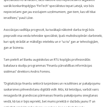
vairāk konkurētspējīgus “FinTech” speciālistus tepat Latvijā, viņi būs
nepieciešami gan jau esošajiem uzņēmumiem, gan tiem, kas vēl tikai
ieradīsies,” pauž Lūse.
Asociācijas vadītāja prognozē, ka tuvākajā nākotnē darba tirgū būs
pieprasīti visa veida tehniskie speciālisti, īpaši multidisciplināri darbinieki,
kuri spēj strādāt ar mākslīgo intelektu un ir “uz tu” gan ar tehnoloģijām,
gan ar biznesu.
Tam piekrīt arī Banku augstskolas un RTU kopīgās profesionālās
bakalaura studiju programmas “Finanšu pārvaldības informācijas
sistēmas” direktors Andris Fomins.
“Digitalizācija finanšu sektorā turpināsies un rezultēsies ar pakalpojumu
saskarsmes pilnveidošanu digitālā vidē. Mūs, kā lietotājus, varbūt vairs
nesagaida tik grandiozas pārmaiņas finanšu pakalpojumu sniegšanas
veidā, kā tas ir bijis iepriekš, bet mums priekšā ir dažādu jaunu IT un