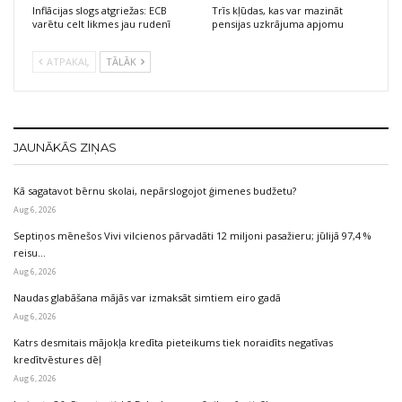
Inflācijas slogs atgriežas: ECB
Trīs kļūdas, kas var mazināt
varētu celt likmes jau rudenī
pensijas uzkrājuma apjomu
ATPAKAĻ
TĀLĀK
JAUNĀKĀS ZIŅAS
Kā sagatavot bērnu skolai, nepārslogojot ģimenes budžetu?
Aug 6, 2026
Septiņos mēnešos Vivi vilcienos pārvadāti 12 miljoni pasažieru; jūlijā 97,4 %
reisu…
Aug 6, 2026
Naudas glabāšana mājās var izmaksāt simtiem eiro gadā
Aug 6, 2026
Katrs desmitais mājokļa kredīta pieteikums tiek noraidīts negatīvas
kredītvēstures dēļ
Aug 6, 2026