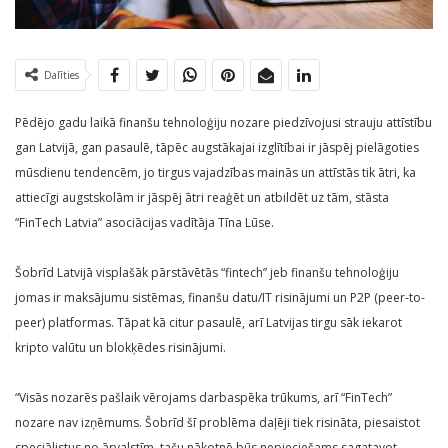
Dalīties
Pēdējo gadu laikā finanšu tehnoloģiju nozare piedzīvojusi strauju attīstību
gan Latvijā, gan pasaulē, tāpēc augstākajai izglītībai ir jāspēj pielāgoties
mūsdienu tendencēm, jo tirgus vajadzības mainās un attīstās tik ātri, ka
attiecīgi augstskolām ir jāspēj ātri reaģēt un atbildēt uz tām, stāsta
“FinTech Latvia” asociācijas vadītāja Tīna Lūse.
Šobrīd Latvijā visplašāk pārstāvētās “fintech” jeb finanšu tehnoloģiju
jomas ir maksājumu sistēmas, finanšu datu/IT risinājumi un P2P (peer-to-
peer) platformas. Tāpat kā citur pasaulē, arī Latvijas tirgu sāk iekarot
kripto valūtu un blokķēdes risinājumi.
“Visās nozarēs pašlaik vērojams darbaspēka trūkums, arī “FinTech”
nozare nav izņēmums. Šobrīd šī problēma daļēji tiek risināta, piesaistot
speciālistus no ārvalstīm, taču nākotnē būs nepieciešams sagatavot