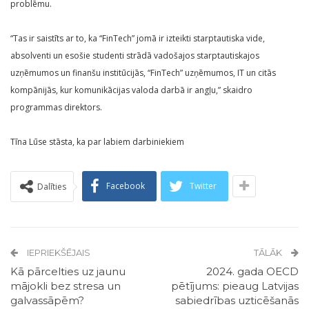
problēmu.
“Tas ir saistīts ar to, ka “FinTech” jomā ir izteikti starptautiska vide,
absolventi un esošie studenti strādā vadošajos starptautiskajos
uzņēmumos un finanšu institūcijās, “FinTech” uzņēmumos, IT un citās
kompānijās, kur komunikācijas valoda darbā ir angļu,” skaidro
programmas direktors.
Tīna Lūse stāsta, ka par labiem darbiniekiem
Facebook
Twitter
Dalīties
IEPRIEKŠĒJAIS
TĀLĀK
Kā pārcelties uz jaunu
2024. gada OECD
mājokli bez stresa un
pētījums: pieaug Latvijas
galvassāpēm?
sabiedrības uzticēšanās