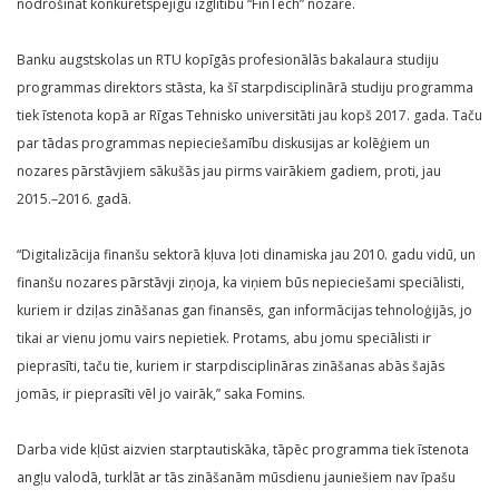
nodrošināt konkurētspējīgu izglītību “FinTech” nozarē.
Banku augstskolas un RTU kopīgās profesionālās bakalaura studiju
programmas direktors stāsta, ka šī starpdisciplinārā studiju programma
tiek īstenota kopā ar Rīgas Tehnisko universitāti jau kopš 2017. gada. Taču
par tādas programmas nepieciešamību diskusijas ar kolēģiem un
nozares pārstāvjiem sākušās jau pirms vairākiem gadiem, proti, jau
2015.–2016. gadā.
“Digitalizācija finanšu sektorā kļuva ļoti dinamiska jau 2010. gadu vidū, un
finanšu nozares pārstāvji ziņoja, ka viņiem būs nepieciešami speciālisti,
kuriem ir dziļas zināšanas gan finansēs, gan informācijas tehnoloģijās, jo
tikai ar vienu jomu vairs nepietiek. Protams, abu jomu speciālisti ir
pieprasīti, taču tie, kuriem ir starpdisciplināras zināšanas abās šajās
jomās, ir pieprasīti vēl jo vairāk,” saka Fomins.
Darba vide kļūst aizvien starptautiskāka, tāpēc programma tiek īstenota
angļu valodā, turklāt ar tās zināšanām mūsdienu jauniešiem nav īpašu