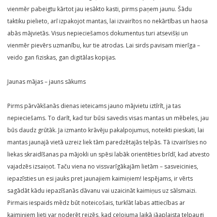
vienmēr pabeigtu kārtot jau iesākto kasti, pirms paņem jaunu. Šādu
taktiku pielieto, arī izpakojot mantas, lai izvairītos no nekārtības un haosa
abās mājvietās. Visus nepieciešamos dokumentus turi atsevišķi un
vienmēr pievērs uzmanību, kur tie atrodas. Lai sirds pavisam mierīga –
veido gan fiziskas, gan digitālas kopijas.
Jaunas mājas – jauns sākums
Pirms pārvākšanās dienas ieteicams jauno mājvietu iztīrīt, ja tas
nepieciešams. To darīt, kad tur būsi savedis visas mantas un mēbeles, jau
būs daudz grūtāk. Ja izmanto krāvēju pakalpojumus, noteikti pieskati, lai
mantas jaunajā vietā uzreiz liek tām paredzētajās telpās. Tā izvairīsies no
liekas skraidīšanas pa mājokli un spēsi labāk orientēties brīdī, kad atvesto
vajadzēs izsaiņot. Taču viena no vissvarīgākajām lietām – sasveicinies,
iepazīsties un esi jauks pret jaunajiem kaimiņiem! Iespējams, ir vērts
sagādāt kādu iepazīšanās dāvanu vai uzaicināt kaimiņus uz sālsmaizi.
Pirmais iespaids mēdz būt noteicošais, turklāt labas attiecības ar
kaimiņiem lieti var noderēt reizēs, kad ceļojuma laikā jāaplaista telpaugi