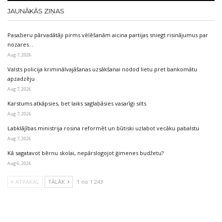
JAUNĀKĀS ZIŅAS
Pasažieru pārvadātāji pirms vēlēšanām aicina partijas sniegt risinājumus par
nozares…
Aug 7, 2026
Valsts policija kriminālvajāšanas uzsākšanai nodod lietu pret bankomātu
apzadzēju
Aug 7, 2026
Karstums atkāpsies, bet laiks saglabāsies vasarīgi silts
Aug 7, 2026
Labklājības ministrija rosina reformēt un būtiski uzlabot vecāku pabalstu
Aug 7, 2026
Kā sagatavot bērnu skolai, nepārslogojot ģimenes budžetu?
Aug 6, 2026
ATPAKAĻ
TĀLĀK
1 no 1 243