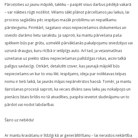
Pārceļoties uz jaunu mājokli, taktiku – paspēt visus darbus pēdējā vakarā
– var nākties rūgti nožēlot. Vēlams sākt plānot pārcelšanos jau laikus, lai
process sagādātu pēc iespējas mazāk problēmu un nepatīkamu
pārsteigumu. Pirmkārt, sagatavo visus nepieciešamos dokumentus un
izveido darāmo lietu sarakstu. Ja saproti, ka mantu pārvešana paša
spēkiem būs par grūtu, uzmeklē pārvākšanās pakalpojumu sniedzējus vai
uzrunā draugus, kuru rīcībā ir ietilpīgs auto. Arī tad, ja veļasmašīnas
uznešanai uz piekto stāvu nepieciešamas palīdzīgas rokas, aicini talkā
palīgus savlaicīgi. Otrkārt, detalizēti izsver, kas jaunajā mājoklī būs
nepieciešams un kur to visu likt. Iespējams, ideja par noliktavas telpas
nomu ir tieši laikā, lai jaunās mājas nepārvērstos haosā. Tomēr, ja mantu
šķirošanas procesā saproti, ka vecais dīvāns savu laiku jau nokalpojis un
pienācis īstais brīdis no tā atvadīties, paspēsi ievietot sludinājumu un to
pārdot vai nodot labdarībai.
Šķiro uz nebēdu!
Ar mantu kravāšanu ir līdzīgi kā ar ģenerāltīrīšanu – lai nerastos nekārtība