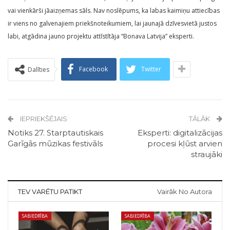
vai vienkārši jāaizņemas sāls. Nav noslēpums, ka labas kaimiņu attiecības
ir viens no galvenajiem priekšnoteikumiem, lai jaunajā dzīvesvietā justos
labi, atgādina jauno projektu attīstītāja “Bonava Latvija” eksperti.
Facebook
Twitter
Dalīties
IEPRIEKŠĒJAIS
TĀLĀK
Notiks 27. Starptautiskais
Eksperti: digitalizācijas
Garīgās mūzikas festivāls
procesi kļūst arvien
straujāki
TEV VARĒTU PATIKT
Vairāk No Autora
SABIEDRĪBA
SABIEDRĪBA