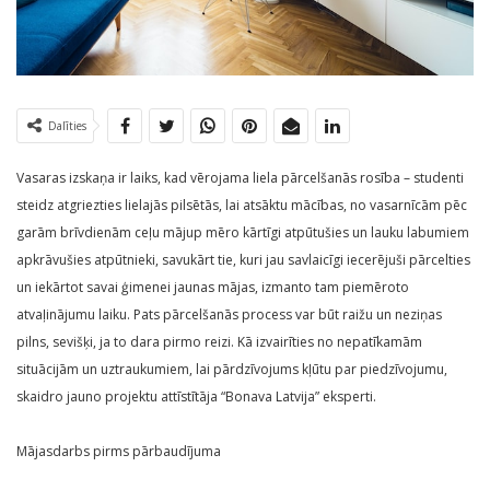
Dalīties
Vasaras izskaņa ir laiks, kad vērojama liela pārcelšanās rosība – studenti
steidz atgriezties lielajās pilsētās, lai atsāktu mācības, no vasarnīcām pēc
garām brīvdienām ceļu mājup mēro kārtīgi atpūtušies un lauku labumiem
apkrāvušies atpūtnieki, savukārt tie, kuri jau savlaicīgi iecerējuši pārcelties
un iekārtot savai ģimenei jaunas mājas, izmanto tam piemēroto
atvaļinājumu laiku. Pats pārcelšanās process var būt raižu un neziņas
pilns, sevišķi, ja to dara pirmo reizi. Kā izvairīties no nepatīkamām
situācijām un uztraukumiem, lai pārdzīvojums kļūtu par piedzīvojumu,
skaidro jauno projektu attīstītāja “Bonava Latvija” eksperti.
Mājasdarbs pirms pārbaudījuma