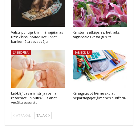
Valsts policija kriminālvajāšanas
Karstums atkāpsies, bet laiks
uzsākšanai nodod lietu pret
saglabāsies vasarīgi silts
bankomātu apzadzēju
SABIEDRĪBA
SABIEDRĪBA
Labklājības ministrija rosina
Kā sagatavot bērnu skolai,
reformēt un būtiski uzlabot
nepārslogojot ģimenes budžetu?
vecāku pabalstu
ATPAKAĻ
TĀLĀK