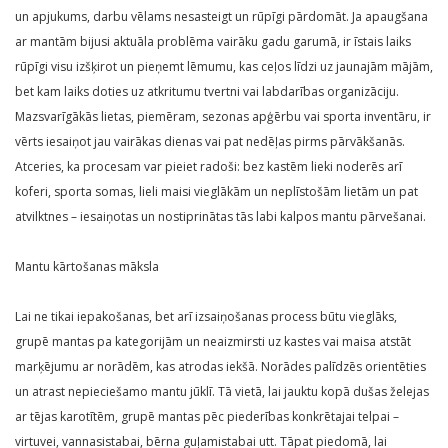
un apjukums, darbu vēlams nesasteigt un rūpīgi pārdomāt. Ja apaugšana
ar mantām bijusi aktuāla problēma vairāku gadu garumā, ir īstais laiks
rūpīgi visu izšķirot un pieņemt lēmumu, kas ceļos līdzi uz jaunajām mājām,
bet kam laiks doties uz atkritumu tvertni vai labdarības organizāciju.
Mazsvarīgākās lietas, piemēram, sezonas apģērbu vai sporta inventāru, ir
vērts iesaiņot jau vairākas dienas vai pat nedēļas pirms pārvākšanās.
Atceries, ka procesam var pieiet radoši: bez kastēm lieki noderēs arī
koferi, sporta somas, lieli maisi vieglākām un neplīstošām lietām un pat
atvilktnes – iesaiņotas un nostiprinātas tās labi kalpos mantu pārvešanai.
Mantu kārtošanas māksla
Lai ne tikai iepakošanas, bet arī izsaiņošanas process būtu vieglāks,
grupē mantas pa kategorijām un neaizmirsti uz kastes vai maisa atstāt
marķējumu ar norādēm, kas atrodas iekšā. Norādes palīdzēs orientēties
un atrast nepieciešamo mantu jūklī. Tā vietā, lai jauktu kopā dušas želejas
ar tējas karotītēm, grupē mantas pēc piederības konkrētajai telpai –
virtuvei, vannasistabai, bērna guļamistabai utt. Tāpat piedomā, lai