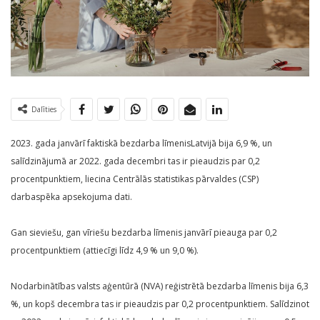
Dalīties
2023. gada janvārī faktiskā bezdarba līmenisLatvijā bija 6,9 %, un
salīdzinājumā ar 2022. gada decembri tas ir pieaudzis par 0,2
procentpunktiem, liecina Centrālās statistikas pārvaldes (CSP)
darbaspēka apsekojuma dati.
Gan sieviešu, gan vīriešu bezdarba līmenis janvārī pieauga par 0,2
procentpunktiem (attiecīgi līdz 4,9 % un 9,0 %).
Nodarbinātības valsts aģentūrā (NVA) reģistrētā bezdarba līmenis bija 6,3
%, un kopš decembra tas ir pieaudzis par 0,2 procentpunktiem. Salīdzinot