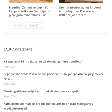
Biedrība “Zemnieku saeima”:
Saeima atbalsta jaunus importa
Eiropas piešķirtais finansējums
ierobežojumus Krievijas un
pieaugušo minerālmēslu un…
Baltkrievijas precēm
ATPAKAĻ
TĀLĀK
JAUNĀKĀS ZIŅAS
Kā sagatavot bērnu skolai, nepārslogojot ģimenes budžetu?
Aug 6, 2026
Septiņos mēnešos Vivi vilcienos pārvadāti 12 miljoni pasažieru; jūlijā 97,4 %
reisu…
Aug 6, 2026
Naudas glabāšana mājās var izmaksāt simtiem eiro gadā
Aug 6, 2026
Katrs desmitais mājokļa kredīta pieteikums tiek noraidīts negatīvas
kredītvēstures dēļ