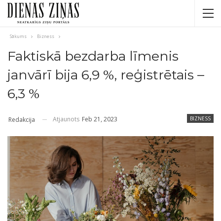
Sākums
Bizness
Faktiskā bezdarba līmenis
janvārī bija 6,9 %, reģistrētais –
6,3 %
Atjaunots
Feb 21, 2023
BIZNESS
Redakcija