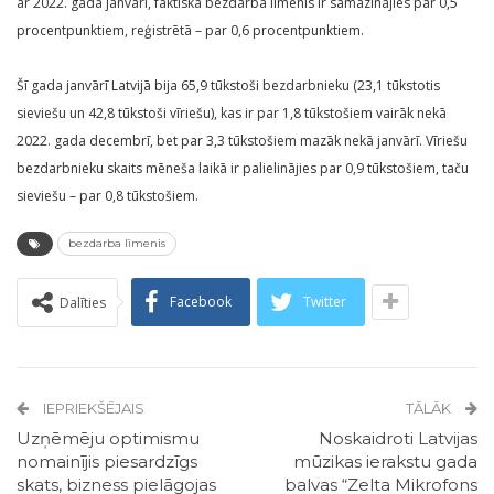
ar 2022. gada janvāri, faktiskā bezdarba līmenis ir samazinājies par 0,5
procentpunktiem, reģistrētā – par 0,6 procentpunktiem.
Šī gada janvārī Latvijā bija 65,9 tūkstoši bezdarbnieku (23,1 tūkstotis
sieviešu un 42,8 tūkstoši vīriešu), kas ir par 1,8 tūkstošiem vairāk nekā
2022. gada decembrī, bet par 3,3 tūkstošiem mazāk nekā janvārī. Vīriešu
bezdarbnieku skaits mēneša laikā ir palielinājies par 0,9 tūkstošiem, taču
sieviešu – par 0,8 tūkstošiem.
bezdarba līmenis
Facebook
Twitter
Dalīties
IEPRIEKŠĒJAIS
TĀLĀK
Uzņēmēju optimismu
Noskaidroti Latvijas
nomainījis piesardzīgs
mūzikas ierakstu gada
skats, bizness pielāgojas
balvas “Zelta Mikrofons