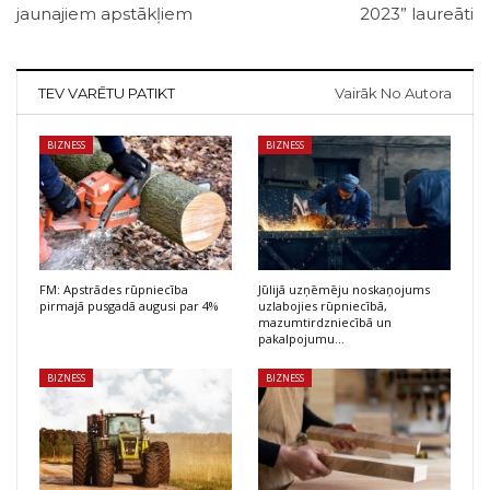
jaunajiem apstākļiem
2023” laureāti
TEV VARĒTU PATIKT
Vairāk No Autora
BIZNESS
BIZNESS
FM: Apstrādes rūpniecība
Jūlijā uzņēmēju noskaņojums
pirmajā pusgadā augusi par 4%
uzlabojies rūpniecībā,
mazumtirdzniecībā un
pakalpojumu…
BIZNESS
BIZNESS