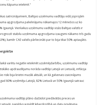
cenu kāpuma ietekmē.”
ikas satricinājumiem, Baltijas uzņēmumu vadītāju vidū joprojām
ēmuma apgrozījuma palielinājumu nākamajos 12 mēnešos uz ko
Igaunijā. Vienlaikus uzņēmumu vadītāji visās Baltijas valstīs ir
un prognozē stabilu uzņēmuma apgrozījuma izaugsmi nākamo trīs gadu
83%), kamēr CAE valstīs pārliecināti par to bija tikai 50% aptaujāto.
energokrīze
laikā varētu negatīvi ietekmēt uzņēmējdarbību, uzņēmumu vadītāji
būtiskāko apdraudējumu norāda vadītāji Latvijā un Lietuvā), inflācija
ie riski bija krietni mazāk aktuāli, un kā galvenais izaicinājums
ad 80% uzņēmēju Latvijā, 82% Lietuvā un 50% Igaunijā satrauc
s, uzņēmuma vadītāji plāno dažādot piedāvātās preces un
Lietuvā), papildus ieguldīt kiberdrošībā un datu privātuma