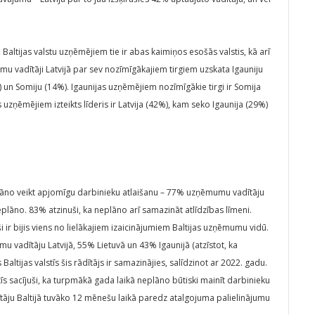
Baltijas valstu uzņēmējiem tie ir abas kaimiņos esošās valstis, kā arī
umu vadītāji Latvijā par sev nozīmīgākajiem tirgiem uzskata Igauniju
%) un Somiju (14%). Igaunijas uzņēmējiem nozīmīgākie tirgi ir Somija
s uzņēmējiem izteikts līderis ir Latvija (42%), kam seko Igaunija (29%)
eplāno veikt apjomīgu darbinieku atlaišanu – 77% uzņēmumu vadītāju
neplāno. 83% atzinuši, ka neplāno arī samazināt atlīdzības līmeni.
ši ir bijis viens no lielākajiem izaicinājumiem Baltijas uzņēmumu vidū.
vadītāju Latvijā, 55% Lietuvā un 43% Igaunijā (atzīstot, ka
s Baltijas valstīs šis rādītājs ir samazinājies, salīdzinot ar 2022. gadu.
īs sacījuši, ka turpmākā gada laikā neplāno būtiski mainīt darbinieku
adītāju Baltijā tuvāko 12 mēnešu laikā paredz atalgojuma palielinājumu