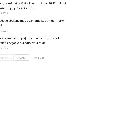
tiņos mēnešos Vivi vilcienos pārvadāti 12 miljoni
ažieru; jūlijā 97,4 % reisu…
 6, 2026
udas glabāšana mājās var izmaksāt simtiem eiro
dā
 6, 2026
rs desmitais mājokļa kredīta pieteikums tiek
aidīts negatīvas kredītvēstures dēļ
 6, 2026
ATPAKAĻ
TĀLĀK
1 no 1 243