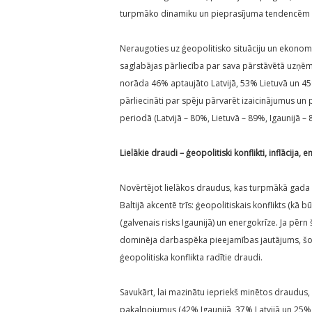
turpmāko dinamiku un pieprasījuma tendencēm 
Neraugoties uz ģeopolitisko situāciju un ekonom
saglabājas pārliecība par sava pārstāvētā uzņ
norāda 46% aptaujāto Latvijā, 53% Lietuvā un 45% 
pārliecināti par spēju pārvarēt izaicinājumus 
periodā (Latvijā – 80%, Lietuvā – 89%, Igaunijā – 
Lielākie draudi – ģeopolitiski konflikti, inflācija, 
Novērtējot lielākos draudus, kas turpmākā gada 
Baltijā akcentē trīs: ģeopolitiskais konflikts (kā 
(galvenais risks Igaunijā) un energokrīze. Ja pērn š
dominēja darbaspēka pieejamības jautājums, šog
ģeopolitiska konflikta radītie draudi.
Savukārt, lai mazinātu iepriekš minētos draudu
pakalpojumus (42% Igaunijā, 37% Latvijā un 25% 