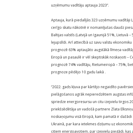
uzņēmumu vadītāju aptauja 2023”.
Aptauja, kurā piedalījās 323 uzņēmumu vadītāji Lat
cerīgo skatu nākotnē ir nomainījušas daudz pie
Baltijas valstīs (Latvijā un Igaunijā 51%, Lietuv
lejupslīdi. Arī attiecībā uz savu valstu ekonomi
prognozē 63% aptaujāto augstākā līmeņa vadītāju
Eiropā un pasaulē ir vēl skeptiskāk noskaņoti –
prognozē 74% vadītāju, Rietumeiropā – 75%, bet g
prognoze pēdējo 10 gadu laikā .
“2022. gads kļuva par kārtējo negaidīto pavērs
pielāgošanos agrāk nepieredzētiem augstas inflā
spriedze energoresursu un citu izejvielu tirgos 
priekšsēdētāja un vadošā partnere Zlata Elksniņa
noskaņojumu visā Eiropā, kam pamatā ir dažādi ie
Ukrainā, par kara ietekmes dziļumu uz ekonomik
citiem energoavotiem, par izejvielu piegādi, kas 