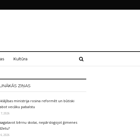
as
Kultūra
UNĀKĀS ZIŅAS
klājības ministrija rosina reformēt un būtiski
labot vecāku pabalstu
 7, 2026
sagatavot bērnu skolai, nepārslogojot ģimenes
džetu?
 6, 2026