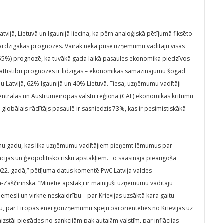
vijā, Lietuvā un Igaunijā liecina, ka pērn analoģiskā pētījumā fiksēto
sardzīgākas prognozes. Vairāk nekā puse uzņēmumu vadītāju visās
ā – 55%) prognozē, ka tuvākā gada laikā pasaules ekonomika piedzīvos
ku attīstību prognozes ir līdzīgas – ekonomikas samazinājumu šogad
 Latvijā, 62% Igaunijā un 40% Lietuvā. Tiesa, uzņēmumu vadītāji
 Centrālās un Austrumeiropas valstu reģionā (CAE) ekonomikas kritumu
lobālais rādītājs pasaulē ir sasniedzis 73%, kas ir pesimistiskākā
ienu gadu, kas lika uzņēmumu vadītājiem pieņemt lēmumus par
cijas un ģeopolitisko risku apstākļiem. To saasināja pieaugošā
2022. gadā,” pētījuma datus komentē PwC Latvija valdes
-Zaščirinska. “Minētie apstākļi ir mainījuši uzņēmumu vadītāju
mesli un virkne neskaidrību – par Krievijas uzsāktā kara gaitu
u, par Eiropas energouzņēmumu spēju pārorientēties no Krievijas uz
aizstāj piegādes no sankcijām pakļautajām valstīm, par inflācijas