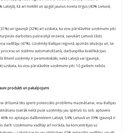
Latvijā), kā arī meklēt un apgūt jaunus noieta tirgus (40% Lietuvā,
31%) un Igaunijā (32%) arī uzskata, ka viņu pārstāvētie uzņēmumi pēc
turpinās darboties pašreizējā virzienā, savukārt Lietuvā šāds
ņa vadītāju (47%). Uzņēmēji Baltijas reģionā apzinās situāciju un, lai
ējot procesu un sistēmu automatizēšanā, darbaspēka kvalifikācijas
 līmenī uzņēmēji ir pesimistiskāki, nekā Latvijā vai Igaunijā,
7%) uzskata, ka viņu pārstāvētie uzņēmumi pēc 10 gadiem nebūs
jauni produkti un pakalpojumi
 vai drīzumā tiks sperti potenciālo problēmu mazināšanai, visu Baltijas
tināšanu (vairāk nekā puse uzņēmēju jau spēruši šo soli, aptuveni
 46% no aptaujas dalībniekiem Latvijā, 54% Lietuvā un 39% Igaunijā ir
sās darīt. Uzņēmumu vadītāji arī norāda, ka koncentrējas uz
umu – Latvijā par to jau izšķīrušies 42% aptaujāto vadītāju, un vēl