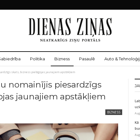
Sabiedrība
Politika
Bizness
Pasaulē
Auto & Tehnoloģij
rdzīgs skats, bizness pielāgojas jaunajiem apstākļiem
 nomainījis piesardzīgs
JA
gojas jaunajiem apstākļiem
Lab
uz
BIZNESS
Aug
Kā 
bu
Aug