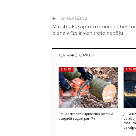
IEPRIEKŠĒJAIS
Ministrs: Es saprotu emocijas, bet 
piena krīze ir vien trešo nedēļu
TEV VARĒTU PATIKT
BIZNESS
BIZNES
FM: Apstrādes rūpniecība pirmajā
Jūlijā
pusgadā augusi par 4%
uzlaboj
mazumt
pakalp