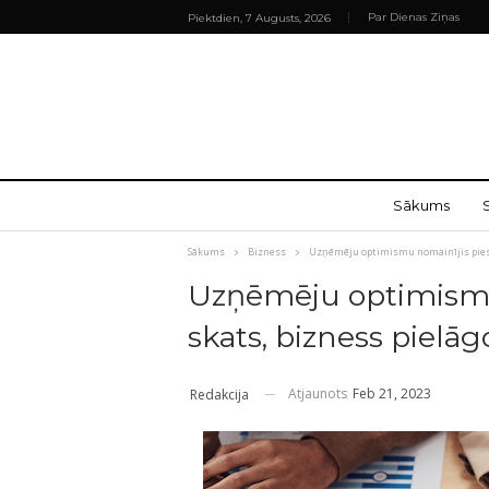
Par Dienas Ziņas
Piektdien, 7 Augusts, 2026
Sākums
Sākums
Bizness
Uzņēmēju optimismu nomainījis piesa
Uzņēmēju optimismu
skats, bizness pielā
Atjaunots
Feb 21, 2023
Redakcija