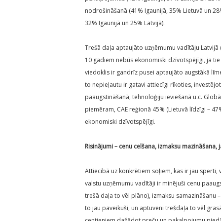
nodrošināšanā (41% Igaunijā, 35% Lietuvā un 28% 
32% Igaunijā un 25% Latvijā).
Trešā daļa aptaujāto uzņēmumu vadītāju Latvijā (
10 gadiem nebūs ekonomiski dzīvotspējīgi, ja tie 
viedoklis ir gandrīz pusei aptaujāto augstākā līme
to nepieļautu ir gatavi attiecīgi rīkoties, invest
paaugstināšanā, tehnoloģiju ieviešanā u.c. Globālā
piemēram, CAE reģionā 45% (Lietuvā līdzīgi – 4
ekonomiski dzīvotspējīgi.
Risinājumi – cenu celšana, izmaksu mazināšana, 
Attiecībā uz konkrētiem soļiem, kas ir jau sperti,
valstu uzņēmumu vadītāji ir minējuši cenu paaugs
trešā daļa to vēl plāno), izmaksu samazināšanu –
to jau paveikuši, un aptuveni trešdaļa to vēl gra
centieniem dažādot preču un pakalpojumu piedāvāj