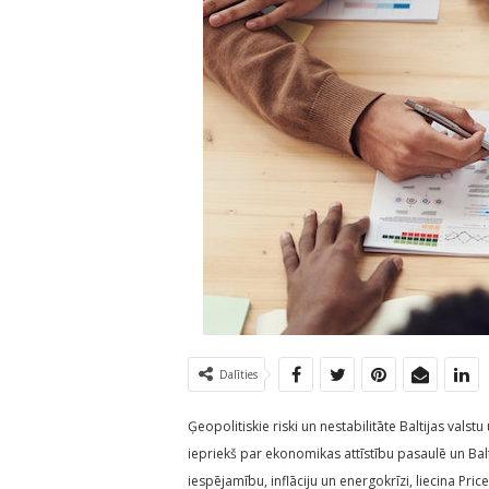
Dalīties
Ģeopolitiskie riski un nestabilitāte Baltijas val
iepriekš par ekonomikas attīstību pasaulē un Bal
iespējamību, inflāciju un energokrīzi, liecina Pr