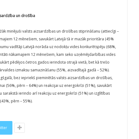
zsardzība un drošība
k minējuši valsts aizsardzības un drošības stiprināšanu (attiecīgi –
majiem 12 mēnešiem, savukārt Latvijā tā ir mazāk prioritāra (45%
umu vadītāji Latvijā norāda uz nodokļu vides konkurētspēju (68%,
ioritāti nākamajiem 12 mēnešiem, kam seko uzņēmējdarbības vides
vukārt pēdējos četros gados ierindota otrajā vietā, bet kā trešo
s pārvaldes izmaksu samazināšanu (55%, aizvadītajā gadā – 52%).
augšgalā, bez iepriekš pieminētās valsts aizsardzības un drošības,
ai (56%, pērn – 64%) un reakcijai uz energokrīzi (51%), savukārt
 sarakstā ierindo arī reakciju uz energokrīzi (51%) un izglītības
 (43%, pērn – 55%).
itter