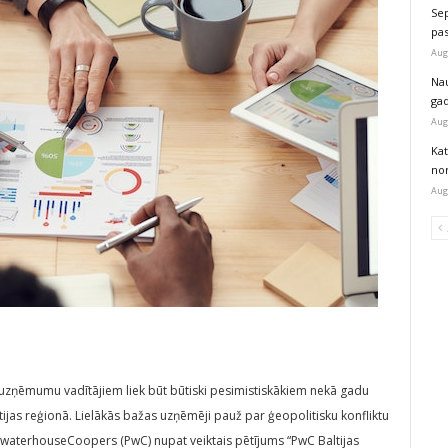
Sep
pas
Aug
Na
ga
Aug
Kat
nor
Aug
stu uzņēmumu vadītājiem liek būt būtiski pesimistiskākiem nekā gadu
tijas reģionā. Lielākās bažas uzņēmēji pauž par ģeopolitisku konfliktu
icewaterhouseCoopers (PwC) nupat veiktais pētījums “PwC Baltijas