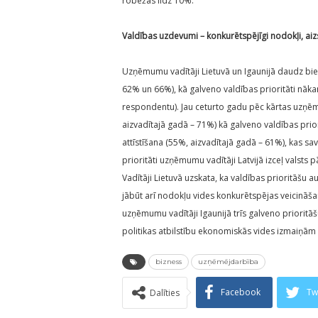
robežās līdz 10%.
Valdības uzdevumi – konkurētspējīgi nodokļi, ai
Uzņēmumu vadītāji Lietuvā un Igaunijā daudz biežā
62% un 66%), kā galveno valdības prioritāti nāka
respondentu). Jau ceturto gadu pēc kārtas uzņēm
aizvadītajā gadā – 71%) kā galveno valdības pr
attīstīšana (55%, aizvadītajā gadā – 61%), kas sa
prioritāti uzņēmumu vadītāji Latvijā izceļ valst
Vadītāji Lietuvā uzskata, ka valdības prioritāšu 
jābūt arī nodokļu vides konkurētspējas veicināšan
uzņēmumu vadītāji Igaunijā trīs galveno prioritāšu
politikas atbilstību ekonomiskās vides izmaiņām
bizness
uzņēmējdarbība
Facebook
Tw
Dalīties