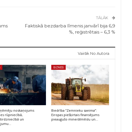
TĀLĀK
mums
Faktiskā bezdarba līmenis janvārī bija 6,9
%, reģistrētais – 6,3 %
Vairāk No Autora
S
BIZNESS
 uzņēmēju noskaņojums
Biedrība “Zemnieku saeima”:
ies rūpniecībā,
Eiropas piešķirtais finansējums
irdzniecībā un
pieaugušo minerālmēslu un…
ojumu…