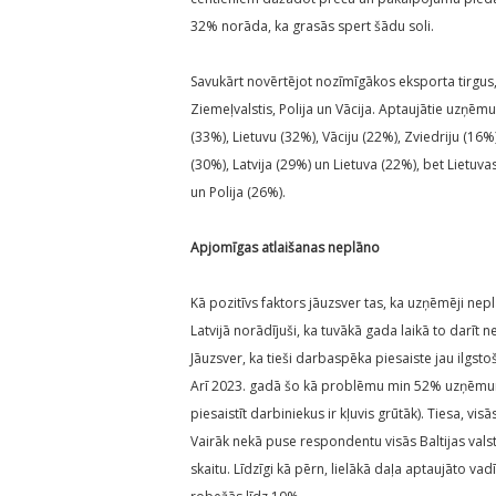
32% norāda, ka grasās spert šādu soli.
Savukārt novērtējot nozīmīgākos eksporta tirgus, 
Ziemeļvalstis, Polija un Vācija. Aptaujātie uzņēm
(33%), Lietuvu (32%), Vāciju (22%), Zviedriju (16
(30%), Latvija (29%) un Lietuva (22%), bet Lietuva
un Polija (26%).
Apjomīgas atlaišanas neplāno
Kā pozitīvs faktors jāuzsver tas, ka uzņēmēji n
Latvijā norādījuši, ka tuvākā gada laikā to darīt 
Jāuzsver, ka tieši darbaspēka piesaiste jau ilgsto
Arī 2023. gadā šo kā problēmu min 52% uzņēmumu 
piesaistīt darbiniekus ir kļuvis grūtāk). Tiesa, visā
Vairāk nekā puse respondentu visās Baltijas valst
skaitu. Līdzīgi kā pērn, lielākā daļa aptaujāto v