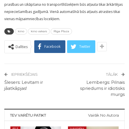
prasības un izkāpšana no transportlīdzekļiem būs atļauta tikai ārkārtējas
nepieciešamības gadījumā. Vienā automašīnā būs atļauts atrasties tikai
vienas mājsaimniecības locekļiem.
kino
kino vakars
Rīga Plaza
Facebook
Twitter
Dalīties
IEPRIEKŠĒJAIS
TĀLĀK
Šlesers: Levitam ir
Lembergs: Pilnais
jāatkāpjas!
spriedums ir idiotisks
murgs
TEV VARĒTU PATIKT
Vairāk No Autora
RĪGĀ
SABIEDRĪBA