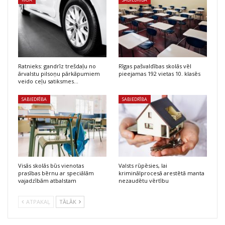
Ratnieks: gandrīz trešdaļu no
Rīgas pašvaldības skolās vēl
ārvalstu pilsoņu pārkāpumiem
pieejamas 192 vietas 10. klasēs
veido ceļu satiksmes…
SABIEDRĪBA
SABIEDRĪBA
Visās skolās būs vienotas
Valsts rūpēsies, lai
prasības bērnu ar speciālām
kriminālprocesā arestētā manta
vajadzībām atbalstam
nezaudētu vērtību
ATPAKAĻ
TĀLĀK