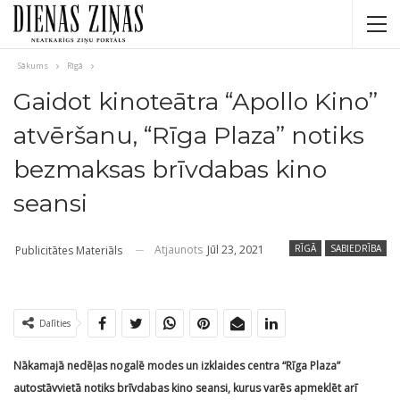
Sākums
Rīgā
Gaidot kinoteātra “Apollo Kino”
atvēršanu, “Rīga Plaza” notiks
bezmaksas brīvdabas kino
seansi
Atjaunots
Jūl 23, 2021
RĪGĀ
SABIEDRĪBA
Publicitātes Materiāls
Dalīties
Nākamajā nedēļas nogalē modes un izklaides centra “Rīga Plaza”
autostāvvietā notiks brīvdabas kino seansi, kurus varēs apmeklēt arī