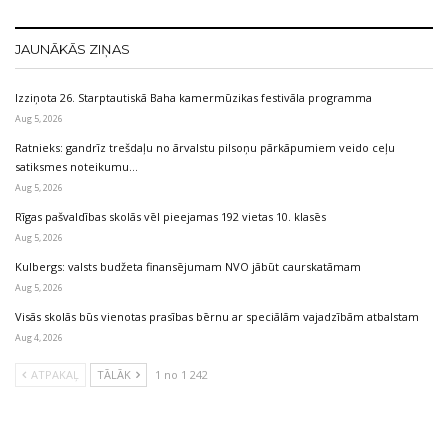
JAUNĀKĀS ZIŅAS
Izziņota 26. Starptautiskā Baha kamermūzikas festivāla programma
Aug 5, 2026
Ratnieks: gandrīz trešdaļu no ārvalstu pilsoņu pārkāpumiem veido ceļu
satiksmes noteikumu…
Aug 5, 2026
Rīgas pašvaldības skolās vēl pieejamas 192 vietas 10. klasēs
Aug 5, 2026
Kulbergs: valsts budžeta finansējumam NVO jābūt caurskatāmam
Aug 5, 2026
Visās skolās būs vienotas prasības bērnu ar speciālām vajadzībām atbalstam
Aug 4, 2026
ATPAKAĻ
TĀLĀK
1 no 1 242