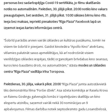
personas bez sadarbspējīga Covid-19 sertifikāta, jo filmu skatīšanās
notiks no automašīnām. Piektdien, 30. jūlijā plkst. 20:00 notiks kino vakars
pieaugušajiem, bet sestdien, 31. jūlijā plkst. 10:00 sāksies bērnu kino rīts.
Ieeja bez maksas, iepriekš piesakoties “Rīga Plaza” Facebook lapā un
izņemot ieejas kartes Informācijas centrā.
“Šobrīd parādās arvien vairāk izklaides un kultūras pasākumu, tomēr ne
visiem tie šobrīd ir pieejami. Gaidot kinoteātra “Apollo Kino” atvēršanu,
vēlamies palutināt savus apmeklētājus, kā arī nodrošināt visiem
vienlīdzīgas izklaides iespējas, tādēļ organizējam brīvdabas kino seansus,
kuros kino baudāms droši, no automašīnām,” stāsta
modes un izklaides
centra “Rīga Plaza” vadītāja Irīna Toropova.
Piektdienas, 30. jūlija, vakarā plkst. 20:00
“Rīga Plaza” jumta autostāvvietā
tiks demonstrēta filma “Foršie džeki”. Asa sižeta komēdija ar Raselu Krovu
un Raienu Goslingu galvenajās lomās ir izpelnījusies skatītāju un kino
ekspertu atzinību, saņemot vairāk nekā 30 nominācijas un 9
apbalvojumus. Filmas darbība notiek septiņdesmito gadu Losandželosā,