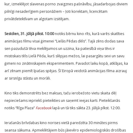
kur, izmeklējot slavenas porno zvaigznes pašnāvību, jāsadarbojas diviem
pilnīgi nesaderīgiem personāžiem – ļoti korektam, licencētam
privātdetektīvam un algotam izsitējam.
Sestdien, 31. jūlijā plkst. 10:00
notiks bērnu kino rīts, kurā varēs skatīties
animācijas filmu visai ģimenei “Lielās Pēdas dēls”. Tajā zēns dodas sava
sen pazudušā tēva meklējumos un uzzina, ka patiesībā viņa tēvs ir
mistiskais tēls Lielā Pēda, kurš slēpjas mežos, lai pasargātu sevi un savu
ģimeni no zinātniskajiem eksperimentiem. Pavadot laiku kopā, atklājas, ka
arī zēnam piemīt īpašas spējas. Šī Eiropā veidotā animācijas filma aizrauj
ar sirsnīgu stāstu un morāli.
Kino tiks demonstrēts bez maksas, taču ierobežoto vietu skaita dēļ
nepieciešams iepriekš pieteikties un saņemt ieejas karti. Pieteikšanās
notiks “Rīga Plaza”
Facebook
lapā un tā tiks sākta 23. jūlijā plkst. 12:00.
Ierašanās brīvdabas kino norises vietā paredzēta 30 minūtes pirms
seansa sākuma. Apmeklētājiem būs jāievēro epidemioloģiskās drošības