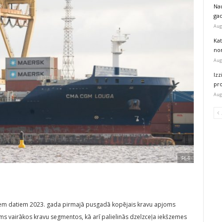
Na
ga
Aug
Kat
nor
Aug
Izz
pr
Aug
F64
jiem datiem 2023. gada pirmajā pusgadā kopējais kravu apjoms
jums vairākos kravu segmentos, kā arī palielinās dzelzceļa iekšzemes