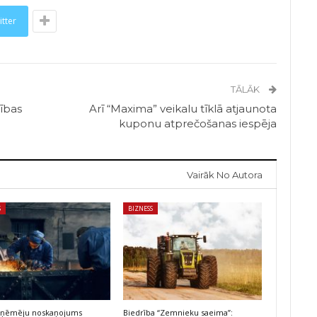
itter
TĀLĀK
ības
Arī “Maxima” veikalu tīklā atjaunota
kuponu atprečošanas iespēja
Vairāk No Autora
S
BIZNESS
 uzņēmēju noskaņojums
Biedrība “Zemnieku saeima”: