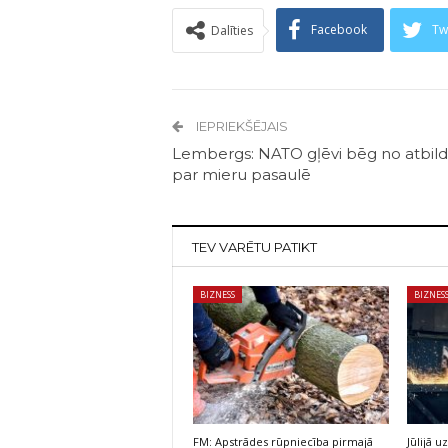
Facebook
Tw
Dalīties
IEPRIEKŠĒJAIS
Lembergs: NATO gļēvi bēg no atbild
par mieru pasaulē
TEV VARĒTU PATIKT
BIZNESS
BIZNES
FM: Apstrādes rūpniecība pirmajā
Jūlijā