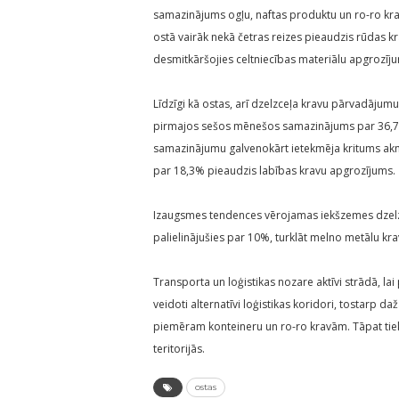
samazinājums ogļu, naftas produktu un ro-ro kr
ostā vairāk nekā četras reizes pieaudzis rūdas k
desmitkāršojies celtniecības materiālu apgrozīj
Līdzīgi kā ostas, arī dzelzceļa kravu pārvadājum
pirmajos sešos mēnešos samazinājums par 36,7%
samazinājumu galvenokārt ietekmēja kritums akm
par 18,3% pieaudzis labības kravu apgrozījums.
Izaugsmes tendences vērojamas iekšzemes dzelz
palielinājušies par 10%, turklāt melno metālu k
Transporta un loģistikas nozare aktīvi strādā, la
veidoti alternatīvi loģistikas koridori, tostarp d
piemēram konteineru un ro-ro kravām. Tāpat tiek m
teritorijās.
ostas