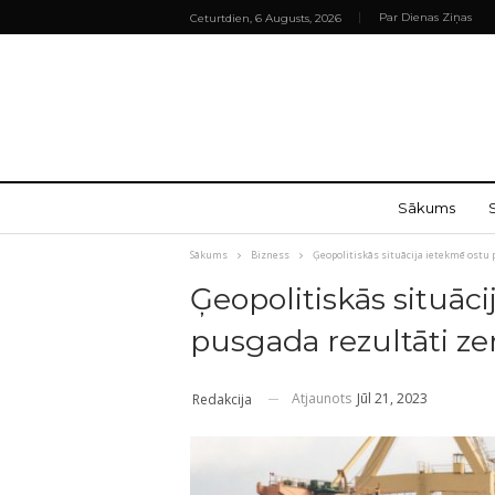
Par Dienas Ziņas
Ceturtdien, 6 Augusts, 2026
Sākums
Sākums
Bizness
Ģeopolitiskās situācija ietekmē ostu
Ģeopolitiskās situāc
pusgada rezultāti z
Atjaunots
Jūl 21, 2023
Redakcija