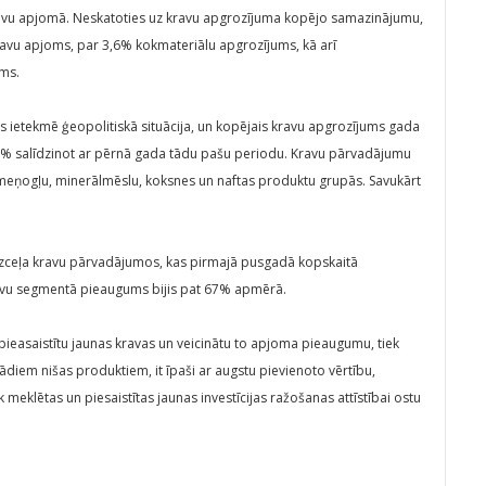
avu apjomā. Neskatoties uz kravu apgrozījuma kopējo samazinājumu,
ravu apjoms, par 3,6% kokmateriālu apgrozījums, kā arī
ums.
us ietekmē ģeopolitiskā situācija, un kopējais kravu apgrozījums gada
 salīdzinot ar pērnā gada tādu pašu periodu. Kravu pārvadājumu
eņogļu, minerālmēslu, koksnes un naftas produktu grupās. Savukārt
ceļa kravu pārvadājumos, kas pirmajā pusgadā kopskaitā
ravu segmentā pieaugums bijis pat 67% apmērā.
i pieasaistītu jaunas kravas un veicinātu to apjoma pieaugumu, tiek
ažādiem nišas produktiem, it īpaši ar augstu pievienoto vērtību,
eklētas un piesaistītas jaunas investīcijas ražošanas attīstībai ostu