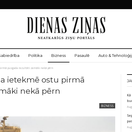
Sabiedrība
Politika
Bizness
Pasaulē
Auto & Tehnoloģij
 pirmā pusgada rezultāti zemāki nekā pērn
ija ietekmē ostu pirmā
JA
emāki nekā pērn
Kā 
bu
BIZNESS
Aug
Sep
pas
Aug