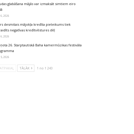
udas glabāšana mājās var izmaksāt simtiem eiro
dā
 6, 2026
rs desmitais mājokļa kredīta pieteikums tiek
aidīts negatīvas kredītvēstures dēļ
 6, 2026
iņota 26. Starptautiskā Baha kamermūzikas festivāla
ogramma
 5, 2026
ATPAKAĻ
TĀLĀK
1 no 1 243