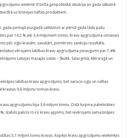
pgrozījumu ietekmē šī brīža ģeopolitiskā situācija un gada sākumā
tiecībā uz Krievijas naftas produktiem.
23. gada pirmajā pusgadā salīdzinot ar pērnā gada tādu pašu
ities par 14,2 % jeb 3,4 miljoniem tonnu. Kravu apgrozījuma izmaiņas
ums pēc ogļu kravām, savukārt, piemēroto sankciju rezultātā,
Vienlaikus vērojams labības kravu apgrozījuma pieaugums par 7,4%
elinājums Latvijas mazajās ostās – Skultē, Salacgrīvā, Mērsragā un
linājies labības kravu apgrozījums, bet sarucis ogļu un naftas
krautas 9,6 miljonu tonnas kravu.
avu apgrozījums bija 3,6 miljoni tonnu. Ostā turpina palielināties
%, stabils palicis ro-ro kravu apjoms, bet ievērojami samazinājies
ādātas 5,7 miljoni tonnu kravas. Kopējo kravu apgrozījumu ietekmējis