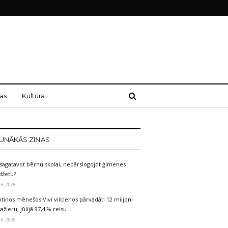
as
Kultūra
UNĀKĀS ZIŅAS
sagatavot bērnu skolai, nepārslogojot ģimenes
džetu?
 6, 2026
tiņos mēnešos Vivi vilcienos pārvadāti 12 miljoni
ažieru; jūlijā 97,4 % reisu…
 6, 2026