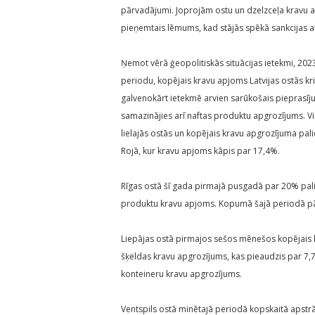
pārvadājumi. Joprojām ostu un dzelzceļa kravu a
pieņemtais lēmums, kad stājās spēkā sankcijas at
Ņemot vērā ģeopolitiskās situācijas ietekmi, 20
periodu, kopējais kravu apjoms Latvijas ostās kr
galvenokārt ietekmē arvien sarūkošais pieprasīj
samazinājies arī naftas produktu apgrozījums. 
lielajās ostās un kopējais kravu apgrozījuma pali
Rojā, kur kravu apjoms kāpis par 17,4%.
Rīgas ostā šī gada pirmajā pusgadā par 20% palie
produktu kravu apjoms. Kopumā šajā periodā pār
Liepājas ostā pirmajos sešos mēnešos kopējais kr
šķeldas kravu apgrozījums, kas pieaudzis par 7,7
konteineru kravu apgrozījums.
Ventspils ostā minētajā periodā kopskaitā apstr