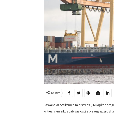
Dalīties
Saskaņā ar Satiksmes ministrijas (SM) apkopota
krities, vienlaikus Latvijas ostās pieaug apgrozī