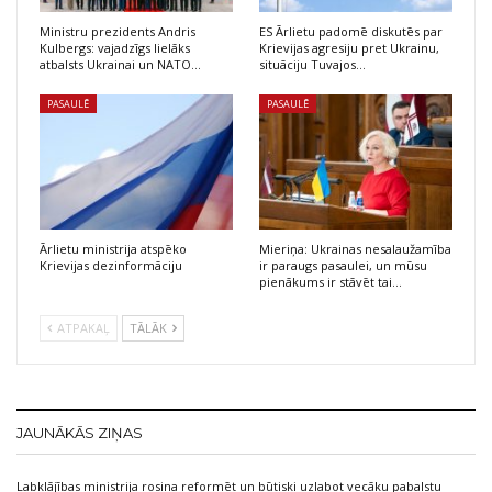
Ministru prezidents Andris
ES Ārlietu padomē diskutēs par
Kulbergs: vajadzīgs lielāks
Krievijas agresiju pret Ukrainu,
atbalsts Ukrainai un NATO…
situāciju Tuvajos…
PASAULĒ
PASAULĒ
Ārlietu ministrija atspēko
Mieriņa: Ukrainas nesalaužamība
Krievijas dezinformāciju
ir paraugs pasaulei, un mūsu
pienākums ir stāvēt tai…
ATPAKAĻ
TĀLĀK
JAUNĀKĀS ZIŅAS
Labklājības ministrija rosina reformēt un būtiski uzlabot vecāku pabalstu