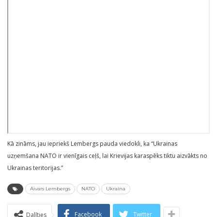
Kā zināms, jau iepriekš Lembergs pauda viedokli, ka “Ukrainas
uzņemšana NATO ir vienīgais ceļš, lai Krievijas karaspēks tiktu aizvākts no
Ukrainas teritorijas.”
Aivars Lembergs
NATO
Ukraina
Facebook
Twitter
Dalīties