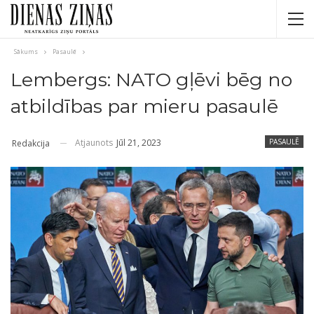
Sākums
Pasaulē
Lembergs: NATO gļēvi bēg no
atbildības par mieru pasaulē
Atjaunots
Jūl 21, 2023
PASAULĒ
Redakcija