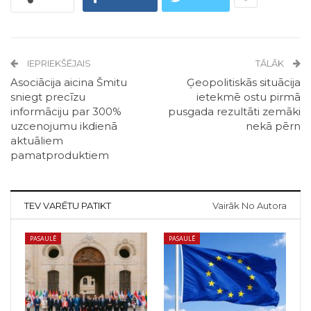
IEPRIEKŠĒJAIS
TĀLĀK
Asociācija aicina Šmitu
Ģeopolitiskās situācija
sniegt precīzu
ietekmē ostu pirmā
informāciju par 300%
pusgada rezultāti zemāki
uzcenojumu ikdienā
nekā pērn
aktuāliem
pamatproduktiem
TEV VARĒTU PATIKT
Vairāk No Autora
PASAULĒ
PASAULĒ