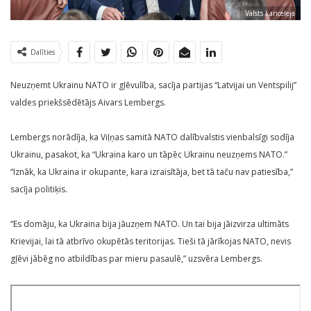
Valsts kanceleja
Dalīties
Neuzņemt Ukrainu NATO ir gļēvulība, sacīja partijas “Latvijai un Ventspilij”
valdes priekšsēdētājs Aivars Lembergs.
Lembergs norādīja, ka Viļņas samitā NATO dalībvalstis vienbalsīgi sodīja
Ukrainu, pasakot, ka “Ukraina karo un tāpēc Ukrainu neuzņems NATO.”
“Iznāk, ka Ukraina ir okupante, kara izraisītāja, bet tā taču nav patiesība,”
sacīja politiķis.
“Es domāju, ka Ukraina bija jāuzņem NATO. Un tai bija jāizvirza ultimāts
Krievijai, lai tā atbrīvo okupētās teritorijas. Tieši tā jārīkojas NATO, nevis
gļēvi jābēg no atbildības par mieru pasaulē,” uzsvēra Lembergs.