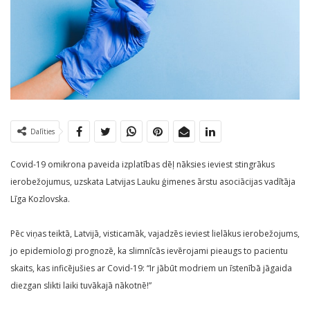
Dalīties
Covid-19 omikrona paveida izplatības dēļ nāksies ieviest stingrākus
ierobežojumus, uzskata Latvijas Lauku ģimenes ārstu asociācijas vadītāja
Līga Kozlovska.
Pēc viņas teiktā, Latvijā, visticamāk, vajadzēs ieviest lielākus ierobežojums,
jo epidemiologi prognozē, ka slimnīcās ievērojami pieaugs to pacientu
skaits, kas inficējušies ar Covid-19: “Ir jābūt modriem un īstenībā jāgaida
diezgan slikti laiki tuvākajā nākotnē!”