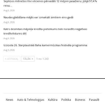
Septiņos mēnešos Vivi vilcienos pārvadāti 12 miljoni pasažieru; jūlijā 97,4 %
reisu…
Aug 6, 2026
Naudas glabāšana mājās var izmaksāt simtiem eiro gadā
Aug 6, 2026
Katrs desmitais mājokļa kredīta pieteikums tiek noraidīts negatīvas
kredītvēstures dēļ
Aug 6, 2026
Izziņota 26. Starptautiskā Baha kamermūzikas festivāla programma
Aug 5, 2026
ATPAKAĻ
TĀLĀK
1 no 1 243
News
Auto & Tehnoloģijas
Kultūra
Politika
Bizness
Pasaulē