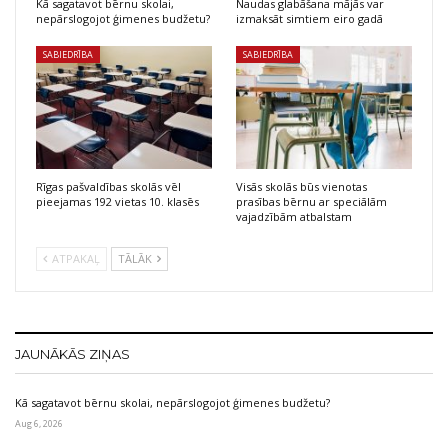
Kā sagatavot bērnu skolai,
Naudas glabāšana mājās var
nepārslogojot ģimenes budžetu?
izmaksāt simtiem eiro gadā
SABIEDRĪBA
SABIEDRĪBA
Rīgas pašvaldības skolās vēl
Visās skolās būs vienotas
pieejamas 192 vietas 10. klasēs
prasības bērnu ar speciālām
vajadzībām atbalstam
ATPAKAĻ
TĀLĀK
JAUNĀKĀS ZIŅAS
Kā sagatavot bērnu skolai, nepārslogojot ģimenes budžetu?
Aug 6, 2026