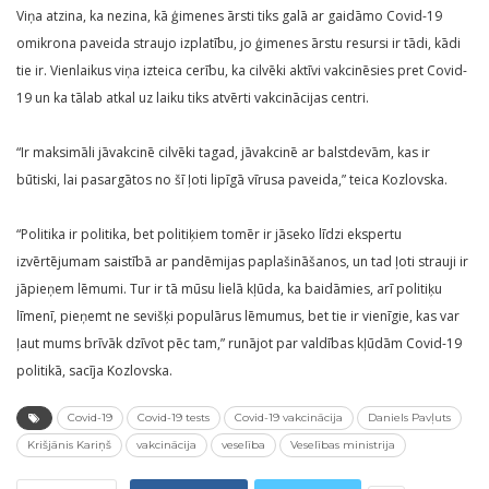
Viņa atzina, ka nezina, kā ģimenes ārsti tiks galā ar gaidāmo Covid-19
omikrona paveida straujo izplatību, jo ģimenes ārstu resursi ir tādi, kādi
tie ir. Vienlaikus viņa izteica cerību, ka cilvēki aktīvi vakcinēsies pret Covid-
19 un ka tālab atkal uz laiku tiks atvērti vakcinācijas centri.
“Ir maksimāli jāvakcinē cilvēki tagad, jāvakcinē ar balstdevām, kas ir
būtiski, lai pasargātos no šī ļoti lipīgā vīrusa paveida,” teica Kozlovska.
“Politika ir politika, bet politiķiem tomēr ir jāseko līdzi ekspertu
izvērtējumam saistībā ar pandēmijas paplašināšanos, un tad ļoti strauji ir
jāpieņem lēmumi. Tur ir tā mūsu lielā kļūda, ka baidāmies, arī politiķu
līmenī, pieņemt ne sevišķi populārus lēmumus, bet tie ir vienīgie, kas var
ļaut mums brīvāk dzīvot pēc tam,” runājot par valdības kļūdām Covid-19
politikā, sacīja Kozlovska.
Covid-19
Covid-19 tests
Covid-19 vakcinācija
Daniels Pavļuts
Krišjānis Kariņš
vakcinācija
veselība
Veselības ministrija