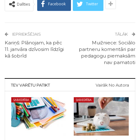
Facebook
Twitter
Dalīties
IEPRIEKŠĒJAIS
TĀLĀK
Kariņš: Plānojam, ka pēc
Muižniece: Sociālo
11. janvāra dzīvosim līdzīgi
partneru komentāri par
kā šobrīd
pedagogu piemaksām
nav pamatoti
TEV VARĒTU PATIKT
Vairāk No Autora
SABIEDRĪBA
SABIEDRĪBA