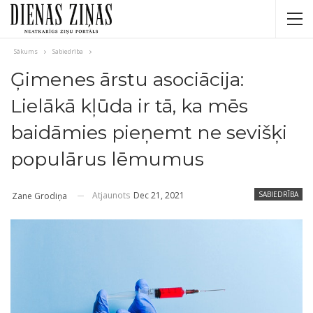
Sākums
Sabiedrība
Ģimenes ārstu asociācija:
Lielākā kļūda ir tā, ka mēs
baidāmies pieņemt ne sevišķi
populārus lēmumus
Atjaunots
Dec 21, 2021
SABIEDRĪBA
Zane Grodiņa