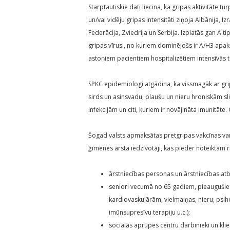
Starptautiskie dati liecina, ka gripas aktivitāte tu
un/vai vidēju gripas intensitāti ziņoja Albānija, 
Federācija, Zviedrija un Serbija. Izplatās gan A tip
gripas vīrusi, no kuriem dominējošs ir A/H3 apakšt
astoņiem pacientiem hospitalizētiem intensīvās t
SPKC epidemiologi atgādina, ka vissmagāk ar grip
sirds un asinsvadu, plaušu un nieru hroniskām sl
infekcijām un citi, kuriem ir novājināta imunitāt
Šogad valsts apmaksātas pretgripas vakcīnas var 
ģimenes ārsta iedzīvotāji, kas pieder noteiktām 
ārstniecības personas un ārstniecības at
seniori vecumā no 65 gadiem, pieaugušie 
kardiovaskulārām, vielmaiņas, nieru, psi
imūnsupresīvu terapiju u.c.);
sociālās aprūpes centru darbinieki un klien