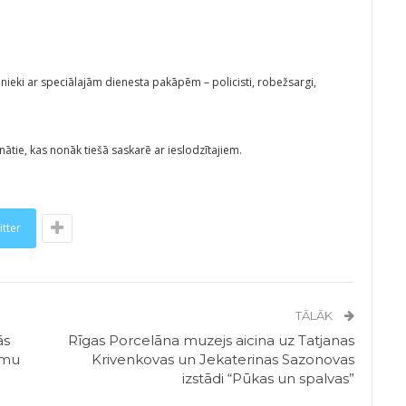
binieki ar speciālajām dienesta pakāpēm – policisti, robežsargi,
nātie, kas nonāk tiešā saskarē ar ieslodzītajiem.
itter
TĀLĀK
ās
Rīgas Porcelāna muzejs aicina uz Tatjanas
umu
Krivenkovas un Jekaterinas Sazonovas
izstādi “Pūkas un spalvas”