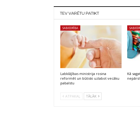
TEV VARĒTU PATIKT
SABIEDRĪBA
SABIED
Labklājības ministrija rosina
Kā saga
reformēt un būtiski uzlabot vecāku
nepārsl
pabalstu
ATPAKAĻ
TĀLĀK