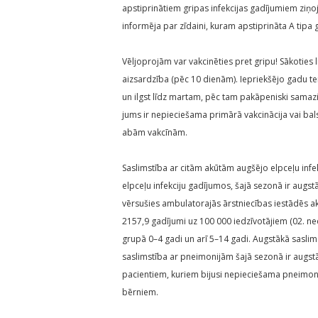
apstiprinātiem gripas infekcijas gadījumiem ziņoj
informēja par zīdaini, kuram apstiprināta A tipa 
Vēljoprojām var vakcinēties pret gripu! Sākotie
aizsardzība (pēc 10 dienām). Iepriekšējo gadu t
un ilgst līdz martam, pēc tam pakāpeniski samazi
jums ir nepieciešama primārā vakcinācija vai bal
abām vakcīnām.
Saslimstība ar citām akūtām augšējo elpceļu infe
elpceļu infekciju gadījumos, šajā sezonā ir augst
vērsušies ambulatorajās ārstniecības iestādēs ak
2157,9 gadījumi uz 100 000 iedzīvotājiem (02. n
grupā 0–4 gadi un arī 5–14 gadi. Augstākā saslims
saslimstība ar pneimonijām šajā sezonā ir augst
pacientiem, kuriem bijusi nepieciešama pneimoni
bērniem.