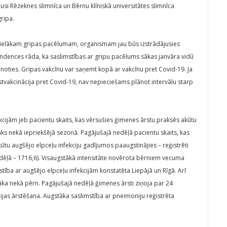
usi Rēzeknes slimnīca un Bērnu klīniskā universitātes slimnīca
gripa.
s lielākam gripas pacēlumam, organismam jau būs izstrādājusies
endences rāda, ka saslimstības ar gripu pacēlums sākas janvāra vidū
noties. Gripas vakcīnu var saņemt kopā ar vakcīnu pret Covid-19. Ja
stvakcinācija pret Covid-19, nav nepieciešams plānot intervālu starp
kcijām jeb pacientu skaits, kas vērsušies ģimenes ārstu praksēs akūtu
āks nekā iepriekšējā sezonā. Pagājušajā nedēļā pacientu skaits, kas
ūtu augšējo elpceļu infekciju gadījumos paaugstinājies – reģistrēti
edēļā – 1716,6). Visaugstākā intensitāte novērota bērniem vecuma
tība ar augšējo elpceļu infekcijām konstatēta Liepājā un Rīgā. Arī
āka nekā pērn. Pagājušajā nedēļā ģimenes ārsti ziņoja par 24
jas ārstēšana. Augstāka saslimstība ar pneimoniju reģistrēta