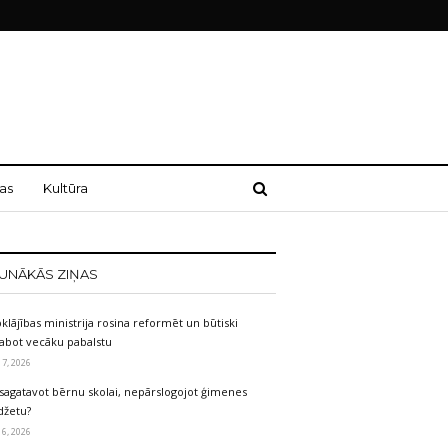
as
Kultūra
UNĀKĀS ZIŅAS
klājības ministrija rosina reformēt un būtiski
labot vecāku pabalstu
 7, 2026
sagatavot bērnu skolai, nepārslogojot ģimenes
džetu?
 6, 2026