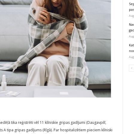
Sep
pas
Aug
Na
ga
Aug
Kat
nor
Aug
dēļā tika reģistrēti vēl 11 klīniskie gripas gadījumi (Daugavpilī,
s A tipa gripas gadījums (Rīgā). Par hospitalizētiem pieciem klīniski