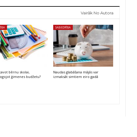
Vairāk No Autora
RĪBA
SABIEDRĪBA
tavot bērnu skolai,
Naudas glabāšana mājās var
ogojot ģimenes budžetu?
izmaksāt simtiem eiro gadā