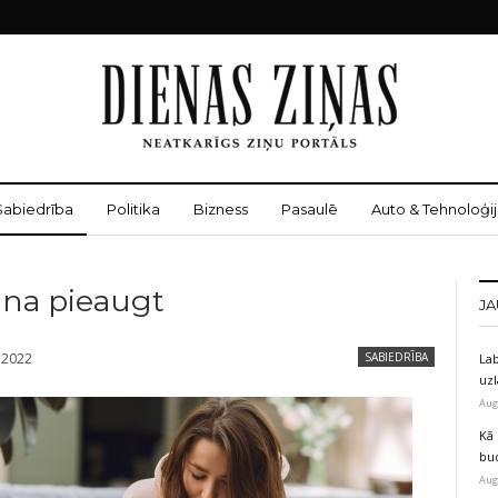
Sabiedrība
Politika
Bizness
Pasaulē
Auto & Tehnoloģij
pina pieaugt
JA
, 2022
SABIEDRĪBA
Lab
uz
Aug
Kā 
bu
Aug