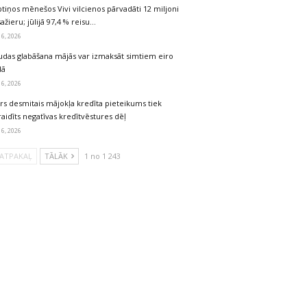
tiņos mēnešos Vivi vilcienos pārvadāti 12 miljoni
ažieru; jūlijā 97,4 % reisu…
 6, 2026
udas glabāšana mājās var izmaksāt simtiem eiro
dā
 6, 2026
rs desmitais mājokļa kredīta pieteikums tiek
aidīts negatīvas kredītvēstures dēļ
 6, 2026
ATPAKAĻ
TĀLĀK
1 no 1 243