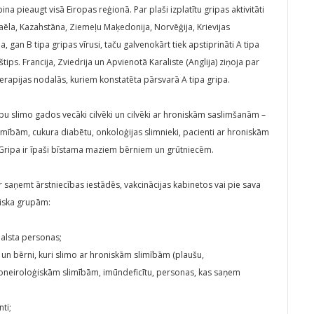
rpina pieaugt visā Eiropas reģionā. Par plaši izplatītu gripas aktivitāti
Izraēla, Kazahstāna, Ziemeļu Maķedonija, Norvēģija, Krievijas
a, gan B tipa gripas vīrusi, taču galvenokārt tiek apstiprināti A tipa
ips. Francija, Zviedrija un Apvienotā Karaliste (Anglija) ziņoja par
erapijas nodalās, kuriem konstatēta pārsvarā A tipa gripa.
u slimo gados vecāki cilvēki un cilvēki ar hroniskām saslimšanām –
imībām, cukura diabētu, onkoloģijas slimnieki, pacienti ar hroniskām
e. Gripa ir īpaši bīstama maziem bērniem un grūtniecēm.
saņemt ārstniecības iestādēs, vakcinācijas kabinetos vai pie sava
riska grupām:
balsta personas;
un bērni, kuri slimo ar hroniskām slimībām (plaušu,
honeiroloģiskām slimībām, imūndeficītu, personas, kas saņem
ti;