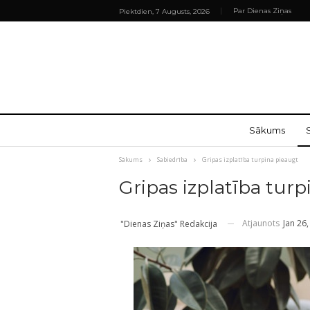
Par Dienas Ziņas
Piektdien, 7 Augusts, 2026
Sākums
Sākums
Sabiedrība
Gripas izplatība turpina pieaugt
Gripas izplatība tur
Atjaunots
Jan 26
"Dienas Ziņas" Redakcija