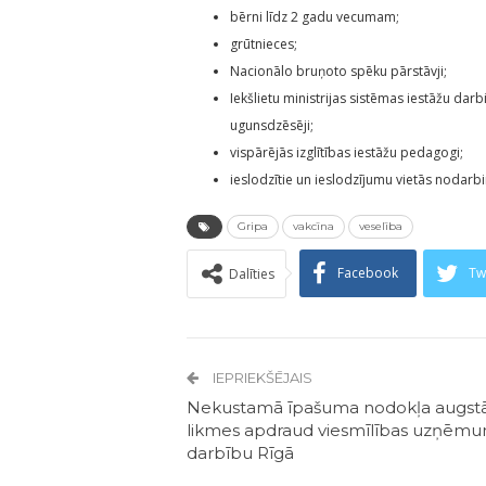
bērni līdz 2 gadu vecumam;
grūtnieces;
Nacionālo bruņoto spēku pārstāvji;
Iekšlietu ministrijas sistēmas iestāžu dar
ugunsdzēsēji;
vispārējās izglītības iestāžu pedagogi;
ieslodzītie un ieslodzījumu vietās nodarbi
Gripa
vakcīna
veselība
Facebook
Tw
Dalīties
IEPRIEKŠĒJAIS
Nekustamā īpašuma nodokļa augst
likmes apdraud viesmīlības uzņēm
darbību Rīgā