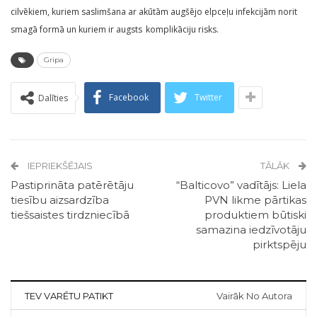
cilvēkiem, kuriem saslimšana ar akūtām augšējo elpceļu infekcijām norit
smagā formā un kuriem ir augsts komplikāciju risks.
Gripa
Facebook
Twitter
Dalīties
IEPRIEKŠĒJAIS
TĀLĀK
Pastiprināta patērētāju
“Balticovo” vadītājs: Liela
tiesību aizsardzība
PVN likme pārtikas
tiešsaistes tirdzniecībā
produktiem būtiski
samazina iedzīvotāju
pirktspēju
TEV VARĒTU PATIKT
Vairāk No Autora