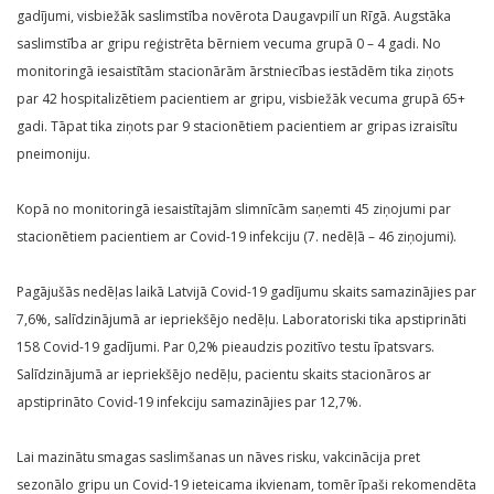
gadījumi, visbiežāk saslimstība novērota Daugavpilī un Rīgā. Augstāka
saslimstība ar gripu reģistrēta bērniem vecuma grupā 0 – 4 gadi. No
monitoringā iesaistītām stacionārām ārstniecības iestādēm tika ziņots
par 42 hospitalizētiem pacientiem ar gripu, visbiežāk vecuma grupā 65+
gadi. Tāpat tika ziņots par 9 stacionētiem pacientiem ar gripas izraisītu
pneimoniju.
Kopā no monitoringā iesaistītajām slimnīcām saņemti 45 ziņojumi par
stacionētiem pacientiem ar Covid-19 infekciju (7. nedēļā – 46 ziņojumi).
Pagājušās nedēļas laikā Latvijā Covid-19 gadījumu skaits samazinājies par
7,6%, salīdzinājumā ar iepriekšējo nedēļu. Laboratoriski tika apstiprināti
158 Covid-19 gadījumi. Par 0,2% pieaudzis pozitīvo testu īpatsvars.
Salīdzinājumā ar iepriekšējo nedēļu, pacientu skaits stacionāros ar
apstiprināto Covid-19 infekciju samazinājies par 12,7%.
Lai mazinātu smagas saslimšanas un nāves risku, vakcinācija pret
sezonālo gripu un Covid-19 ieteicama ikvienam, tomēr īpaši rekomendēta