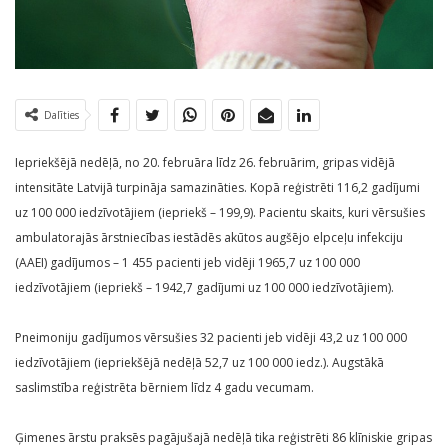
Dalīties
Iepriekšējā nedēļā, no 20. februāra līdz 26. februārim, gripas vidējā
intensitāte Latvijā turpināja samazināties. Kopā reģistrēti 116,2 gadījumi
uz 100 000 iedzīvotājiem (iepriekš – 199,9). Pacientu skaits, kuri vērsušies
ambulatorajās ārstniecības iestādēs akūtos augšējo elpceļu infekciju
(AAEI) gadījumos – 1 455 pacienti jeb vidēji 1965,7 uz 100 000
iedzīvotājiem (iepriekš – 1942,7 gadījumi uz 100 000 iedzīvotājiem).
Pneimoniju gadījumos vērsušies 32 pacienti jeb vidēji 43,2 uz 100 000
iedzīvotājiem (iepriekšējā nedēļā 52,7 uz 100 000 iedz.). Augstākā
saslimstība reģistrēta bērniem līdz 4 gadu vecumam.
Ģimenes ārstu praksēs pagājušajā nedēļā tika reģistrēti 86 klīniskie gripas