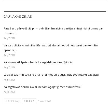
JAUNĀKĀS ZIŅAS
Pasažieru pārvadātāji pirms vēlēšanām aicina partijas sniegt risinājumus par
nozares…
Aug 7, 2026
Valsts policija kriminālvajāšanas uzsākšanai nodod lietu pret bankomātu
apzadzēju
Aug 7, 2026
Karstums atkāpsies, bet laiks saglabāsies vasarīgi silts
Aug 7, 2026
Labklājības ministrija rosina reformēt un būtiski uzlabot vecāku pabalstu
Aug 7, 2026
Kā sagatavot bērnu skolai, nepārslogojot ģimenes budžetu?
Aug 6, 2026
ATPAKAĻ
TĀLĀK
1 no 1 243