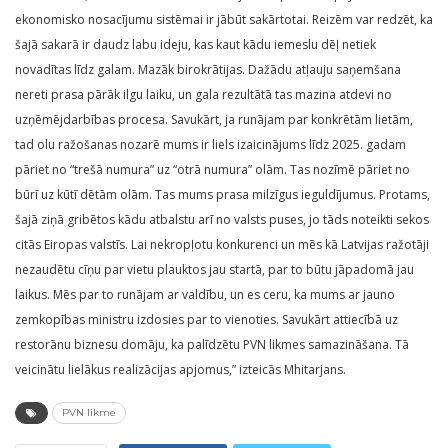
ekonomisko nosacījumu sistēmai ir jābūt sakārtotai. Reizēm var redzēt, ka
šajā sakarā ir daudz labu ideju, kas kaut kādu iemeslu dēļ netiek
novadītas līdz galam. Mazāk birokrātijas. Dažādu atļauju saņemšana
nereti prasa pārāk ilgu laiku, un gala rezultātā tas mazina atdevi no
uzņēmējdarbības procesa. Savukārt, ja runājam par konkrētām lietām,
tad olu ražošanas nozarē mums ir liels izaicinājums līdz 2025. gadam
pāriet no “trešā numura” uz “otrā numura” olām. Tas nozīmē pāriet no
būrī uz kūtī dētām olām. Tas mums prasa milzīgus ieguldījumus. Protams,
šajā ziņā gribētos kādu atbalstu arī no valsts puses, jo tāds noteikti sekos
citās Eiropas valstīs. Lai nekropļotu konkurenci un mēs kā Latvijas ražotāji
nezaudētu cīņu par vietu plauktos jau startā, par to būtu jāpadomā jau
laikus. Mēs par to runājam ar valdību, un es ceru, ka mums ar jauno
zemkopības ministru izdosies par to vienoties. Savukārt attiecībā uz
restorānu biznesu domāju, ka palīdzētu PVN likmes samazināšana. Tā
veicinātu lielākus realizācijas apjomus,” izteicās Mhitarjans.
PVN likme