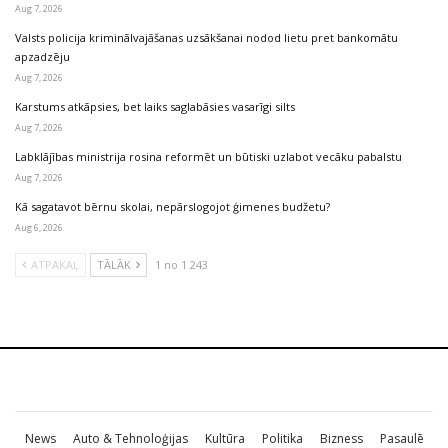
Aug 7, 2026
Valsts policija kriminālvajāšanas uzsākšanai nodod lietu pret bankomātu
apzadzēju
Aug 7, 2026
Karstums atkāpsies, bet laiks saglabāsies vasarīgi silts
Aug 7, 2026
Labklājības ministrija rosina reformēt un būtiski uzlabot vecāku pabalstu
Aug 7, 2026
Kā sagatavot bērnu skolai, nepārslogojot ģimenes budžetu?
Aug 6, 2026
ATPAKAĻ
TĀLĀK
1 no 1 243
News
Auto & Tehnoloģijas
Kultūra
Politika
Bizness
Pasaulē