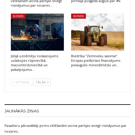
vēlēšanām aicina partijas sniegt
pirmajā pusgadā augusi par 4%
risinājumus par nozares…
BIZNESS
BIZNESS
Jūlijā uzņēmēju noskaņojums
Biedrība “Zemnieku saeima”:
uzlabojies rūpniecībā,
Eiropas piešķirtais finansējums
mazumtirdzniecībā un
pieaugušo minerālmēslu un…
pakalpojumu…
ATPAKAĻ
TĀLĀK
JAUNĀKĀS ZIŅAS
Pasažieru pārvadātāji pirms vēlēšanām aicina partijas sniegt risinājumus par
nozares…