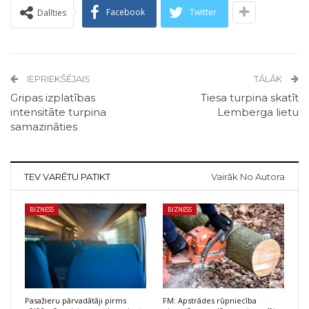
Facebook
Twitter
Dalīties
IEPRIEKŠĒJAIS
TĀLĀK
Gripas izplatības
Tiesa turpina skatīt
intensitāte turpina
Lemberga lietu
samazināties
TEV VARĒTU PATIKT
Vairāk No Autora
BIZNESS
BIZNESS
Pasažieru pārvadātāji pirms
FM: Apstrādes rūpniecība