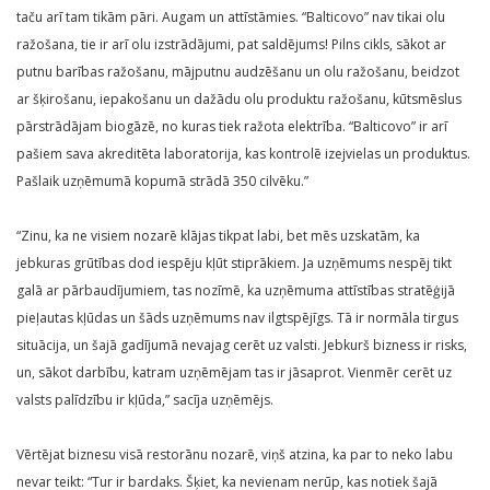
taču arī tam tikām pāri. Augam un attīstāmies. “Balticovo” nav tikai olu
ražošana, tie ir arī olu izstrādājumi, pat saldējums! Pilns cikls, sākot ar
putnu barības ražošanu, mājputnu audzēšanu un olu ražošanu, beidzot
ar šķirošanu, iepakošanu un dažādu olu produktu ražošanu, kūtsmēslus
pārstrādājam biogāzē, no kuras tiek ražota elektrība. “Balticovo” ir arī
pašiem sava akreditēta laboratorija, kas kontrolē izejvielas un produktus.
Pašlaik uzņēmumā kopumā strādā 350 cilvēku.”
“Zinu, ka ne visiem nozarē klājas tikpat labi, bet mēs uzskatām, ka
jebkuras grūtības dod iespēju kļūt stiprākiem. Ja uzņēmums nespēj tikt
galā ar pārbaudījumiem, tas nozīmē, ka uzņēmuma attīstības stratēģijā
pieļautas kļūdas un šāds uzņēmums nav ilgtspējīgs. Tā ir normāla tirgus
situācija, un šajā gadījumā nevajag cerēt uz valsti. Jebkurš bizness ir risks,
un, sākot darbību, katram uzņēmējam tas ir jāsaprot. Vienmēr cerēt uz
valsts palīdzību ir kļūda,” sacīja uzņēmējs.
Vērtējat biznesu visā restorānu nozarē, viņš atzina, ka par to neko labu
nevar teikt: “Tur ir bardaks. Šķiet, ka nevienam nerūp, kas notiek šajā