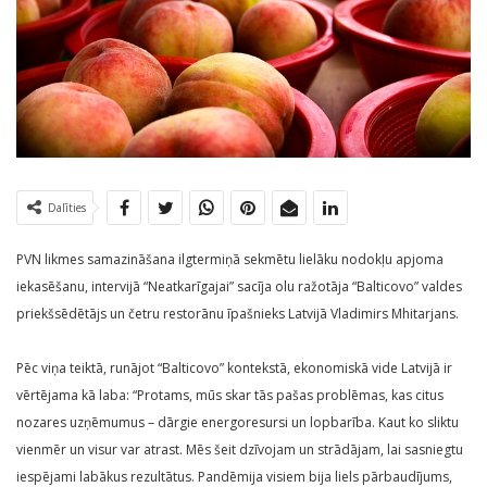
Dalīties
PVN likmes samazināšana ilgtermiņā sekmētu lielāku nodokļu apjoma
iekasēšanu, intervijā “Neatkarīgajai” sacīja olu ražotāja “Balticovo” valdes
priekšsēdētājs un četru restorānu īpašnieks Latvijā Vladimirs Mhitarjans.
Pēc viņa teiktā, runājot “Balticovo” kontekstā, ekonomiskā vide Latvijā ir
vērtējama kā laba: “Protams, mūs skar tās pašas problēmas, kas citus
nozares uzņēmumus – dārgie energoresursi un lopbarība. Kaut ko sliktu
vienmēr un visur var atrast. Mēs šeit dzīvojam un strādājam, lai sasniegtu
iespējami labākus rezultātus. Pandēmija visiem bija liels pārbaudījums,