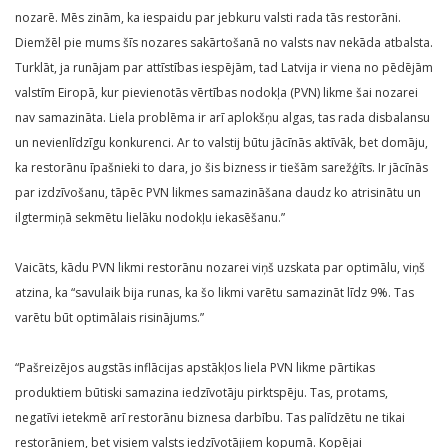
nozarē. Mēs zinām, ka iespaidu par jebkuru valsti rada tās restorāni.
Diemžēl pie mums šīs nozares sakārtošanā no valsts nav nekāda atbalsta.
Turklāt, ja runājam par attīstības iespējām, tad Latvija ir viena no pēdējām
valstīm Eiropā, kur pievienotās vērtības nodokļa (PVN) likme šai nozarei
nav samazināta. Liela problēma ir arī aplokšņu algas, tas rada disbalansu
un nevienlīdzīgu konkurenci. Ar to valstij būtu jācīnās aktīvāk, bet domāju,
ka restorānu īpašnieki to dara, jo šis bizness ir tiešām sarežģīts. Ir jācīnās
par izdzīvošanu, tāpēc PVN likmes samazināšana daudz ko atrisinātu un
ilgtermiņā sekmētu lielāku nodokļu iekasēšanu.”
Vaicāts, kādu PVN likmi restorānu nozarei viņš uzskata par optimālu, viņš
atzina, ka “savulaik bija runas, ka šo likmi varētu samazināt līdz 9%. Tas
varētu būt optimālais risinājums.”
“Pašreizējos augstās inflācijas apstākļos liela PVN likme pārtikas
produktiem būtiski samazina iedzīvotāju pirktspēju. Tas, protams,
negatīvi ietekmē arī restorānu biznesa darbību. Tas palīdzētu ne tikai
restorāniem, bet visiem valsts iedzīvotājiem kopumā. Kopējai