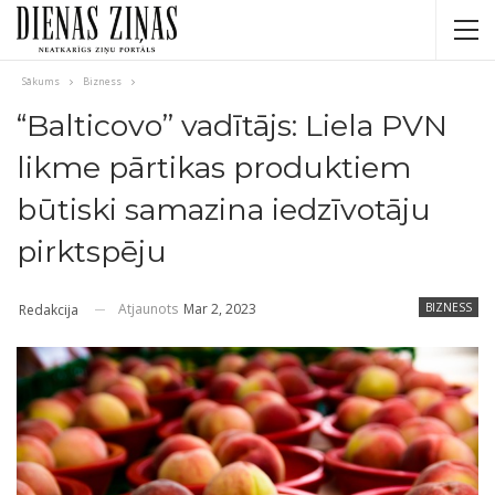
Sākums
Bizness
“Balticovo” vadītājs: Liela PVN
likme pārtikas produktiem
būtiski samazina iedzīvotāju
pirktspēju
Atjaunots
Mar 2, 2023
BIZNESS
Redakcija