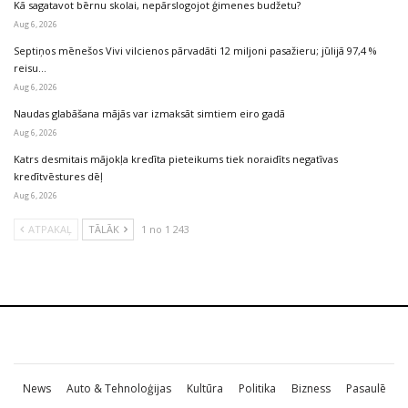
Kā sagatavot bērnu skolai, nepārslogojot ģimenes budžetu?
Aug 6, 2026
Septiņos mēnešos Vivi vilcienos pārvadāti 12 miljoni pasažieru; jūlijā 97,4 %
reisu…
Aug 6, 2026
Naudas glabāšana mājās var izmaksāt simtiem eiro gadā
Aug 6, 2026
Katrs desmitais mājokļa kredīta pieteikums tiek noraidīts negatīvas
kredītvēstures dēļ
Aug 6, 2026
ATPAKAĻ
TĀLĀK
1 no 1 243
News
Auto & Tehnoloģijas
Kultūra
Politika
Bizness
Pasaulē