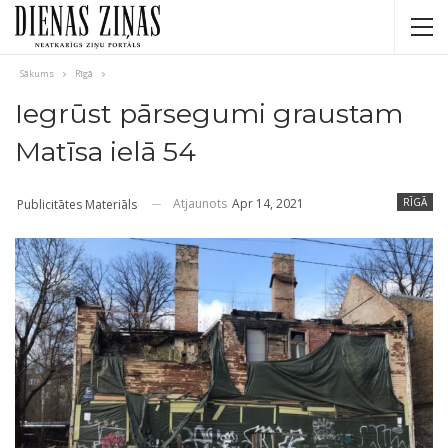
Sākums
Rīgā
Iegrūst pārsegumi graustam
Matīsa ielā 54
Atjaunots
Apr 14, 2021
RĪGĀ
Publicitātes Materiāls