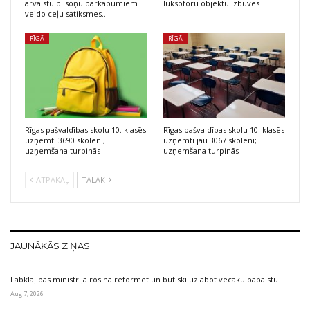
ārvalstu pilsoņu pārkāpumiem
luksoforu objektu izbūves
veido ceļu satiksmes…
RĪGĀ
RĪGĀ
Rīgas pašvaldības skolu 10. klasēs
Rīgas pašvaldības skolu 10. klasēs
uzņemti 3690 skolēni,
uzņemti jau 3067 skolēni;
uzņemšana turpinās
uzņemšana turpinās
ATPAKAĻ
TĀLĀK
JAUNĀKĀS ZIŅAS
Labklājības ministrija rosina reformēt un būtiski uzlabot vecāku pabalstu
Aug 7, 2026