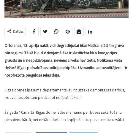
Dalīties
Ortdienas, 13. aprīļa naktī, vidi degradējošai ēkai Matīsa ielā 54 iegruva
pārsegumi. Tā kā bijusī dzīvojamā ēka ir klasificēta kā A kategorijas
grausts un ir neapdzīvojama, neviens cilvēks nav cietis. Notikuma vietā
dežurē Rīgas pašvaldības policijas ekipāža. Uzmanību autovadītājiem – ir
norobežota piegulošā ielas daļa.
Rīgas domes Īpašuma departaments jau rīt uzsāks demontāžas darbus,
izdevumus pēc tam piedzenot no īpašniekiem.
Šā gada 10.martā Rīgas dome izdeva lēmumu par būves sakārtošanu
piespiedu kārtā, bet nekādi darbi no kopīpašnieku puses netika uzsākti.