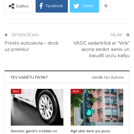
Facebook
Twitter
Dalīties
IEPRIEKŠĒJAIS
TĀLĀK
Presto autoskola – droši
VADC sadarbībā ar “Virši”
uz priekšu!
aicina ziedot asinis un
baudīt izcilu kafiju
TEV VARĒTU PATIKT
Vairāk No Autora
RĪGĀ
RĪGĀ
Ratnieks: gandrīz trešdaļu no
Rīgā sākti darbi pie jaunu