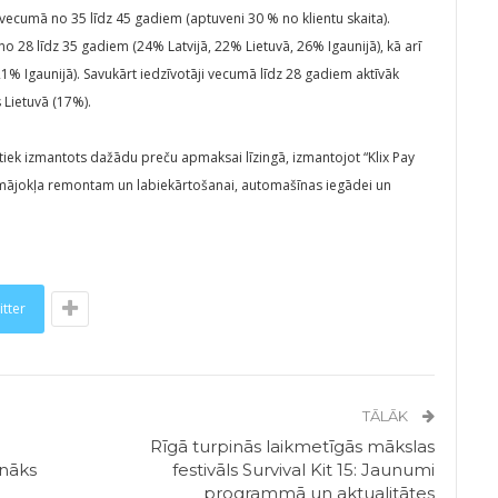
 vecumā no 35 līdz 45 gadiem (aptuveni 30 % no klientu skaita).
no 28 līdz 35 gadiem (24% Latvijā, 22% Lietuvā, 26% Igaunijā), kā arī
1% Igaunijā). Savukārt iedzīvotāji vecumā līdz 28 gadiem aktīvāk
 Lietuvā (17%).
k tiek izmantots dažādu preču apmaksai līzingā, izmantojot “Klix Pay
 mājokļa remontam un labiekārtošanai, automašīnas iegādei un
itter
TĀLĀK
i
Rīgā turpinās laikmetīgās mākslas
onāks
festivāls Survival Kit 15: Jaunumi
programmā un aktualitātes