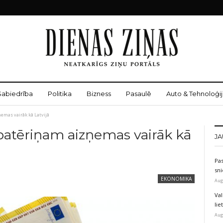
Sabiedrība
Politika
Bizness
Pasaulē
Auto & Tehnoloģij
ņemas vairāk kā Latvijā
patēriņam aizņemas vairāk kā
JA
Pas
sni
EKONOMIKA
Aug
Val
li
Aug