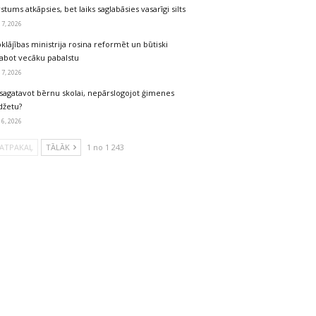
stums atkāpsies, bet laiks saglabāsies vasarīgi silts
 7, 2026
klājības ministrija rosina reformēt un būtiski
labot vecāku pabalstu
 7, 2026
sagatavot bērnu skolai, nepārslogojot ģimenes
džetu?
 6, 2026
ATPAKAĻ
TĀLĀK
1 no 1 243