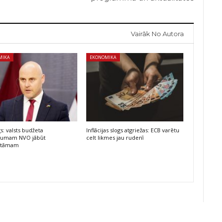
Vairāk No Autora
MIKA
EKONOMIKA
s: valsts budžeta
Inflācijas slogs atgriežas: ECB varētu
ējumam NVO jābūt
celt likmes jau rudenī
atāmam