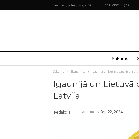
Par Dienas Ziņas
Sestdien, 8 Augusts, 2026
Sākums
Sākums
Ekonomika
Igaunijā un Lietuvā patēriņam aiz
Igaunijā un Lietuvā 
Latvijā
Atjaunots
Sep 22, 2024
Redakcija