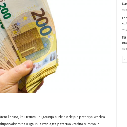
Kar
Aug
Lab
uz
Aug
Kā 
bu
Aug
m liecina, ka Lietuvā un Igaunijā audzis vidējais patēriņa kredīta
altijas valstīm tieši Igaunijā izsniegtā patēriņa kredīta summa ir