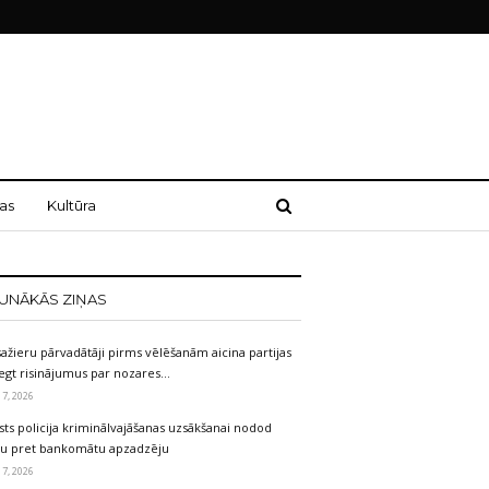
as
Kultūra
UNĀKĀS ZIŅAS
ažieru pārvadātāji pirms vēlēšanām aicina partijas
egt risinājumus par nozares…
 7, 2026
sts policija kriminālvajāšanas uzsākšanai nodod
etu pret bankomātu apzadzēju
 7, 2026