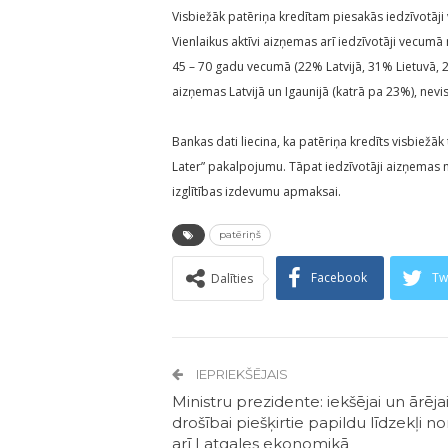
Visbiežāk patēriņa kredītam piesakās iedzīvotāji
Vienlaikus aktīvi aizņemas arī iedzīvotāji vecumā 
45 – 70 gadu vecumā (22% Latvijā, 31% Lietuvā, 2
aizņemas Latvijā un Igaunijā (katrā pa 23%), nevis
Bankas dati liecina, ka patēriņa kredīts visbiežā
Later” pakalpojumu. Tāpat iedzīvotāji aizņemas
izglītības izdevumu apmaksai.
patēriņš
Facebook
Tw
Dalīties
IEPRIEKŠĒJAIS
Ministru prezidente: iekšējai un ārēja
drošībai piešķirtie papildu līdzekļi n
arī Latgales ekonomikā