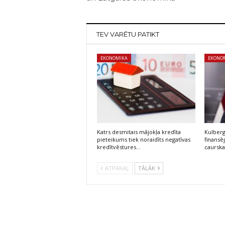
TEV VARĒTU PATIKT
EKONOMIKA
EKONO
Katrs desmitais mājokļa kredīta
Kulberg
pieteikums tiek noraidīts negatīvas
finans
kredītvēstures…
caursk
ATPAKAĻ
TĀLĀK