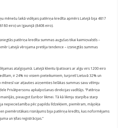
ņu mēnešu laikā vidējais patēriņa kredīta apmērs Latvijā bija 4817
6180 eiro) un Igaunijā (8408 eiro).
izsniegtās patēriņa kredīta summas augušas tikai kaimiņvalstīs –
Tikmēr Latvijā vērojama pretēja tendence – izsniegtās summas
lējamas atalgojumā. Latvijā klientu īpatsvars ar algu virs 1200 eiro
dītam, ir 24% no visiem pieteikumiem, turpretī Lietuvā 32% un
ro mēnesī var atļauties aizņemties lielākas summas savu vēlmju
dele Privātpersonu apkalpošanas direkcijas vadītājs. “Patēriņa
nemainījās, pieaugot Euribor likmei. Tā kā likmju starpība starp
bija nepieciešamība pēc papildu līdzekļiem, piemēram, mājokļa
en piemērotākais risinājums bija patēriņa kredīts, kas noformējams
ma un ķīlas reģistrācijas.”