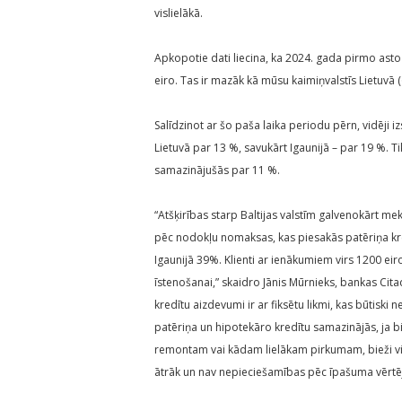
vislielākā.
Apkopotie dati liecina, ka 2024. gada pirmo asto
eiro. Tas ir mazāk kā mūsu kaimiņvalstīs Lietuvā (
Salīdzinot ar šo paša laika periodu pērn, vidēji 
Lietuvā par 13 %, savukārt Igaunijā – par 19 %. 
samazinājušās par 11 %.
“Atšķirības starp Baltijas valstīm galvenokārt mek
pēc nodokļu nomaksas, kas piesakās patēriņa kre
Igaunijā 39%. Klienti ar ienākumiem virs 1200 ei
īstenošanai,” skaidro Jānis Mūrnieks, bankas Cita
kredītu aizdevumi ir ar fiksētu likmi, kas būtiski 
patēriņa un hipotekāro kredītu samazinājās, ja 
remontam vai kādam lielākam pirkumam, bieži vi
ātrāk un nav nepieciešamības pēc īpašuma vērtēju