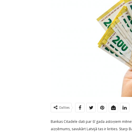
Dalīties
Bankas Citadele dati par šī gada astoņiem mēnešie
aizņēmums, savukārt Latvijā tas ir krities. Starp B