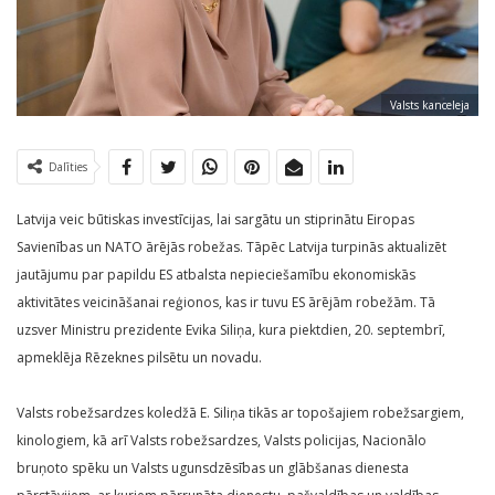
Valsts kanceleja
Dalīties
Latvija veic būtiskas investīcijas, lai sargātu un stiprinātu Eiropas
Savienības un NATO ārējās robežas. Tāpēc Latvija turpinās aktualizēt
jautājumu par papildu ES atbalsta nepieciešamību ekonomiskās
aktivitātes veicināšanai reģionos, kas ir tuvu ES ārējām robežām. Tā
uzsver Ministru prezidente Evika Siliņa, kura piektdien, 20. septembrī,
apmeklēja Rēzeknes pilsētu un novadu.
Valsts robežsardzes koledžā E. Siliņa tikās ar topošajiem robežsargiem,
kinologiem, kā arī Valsts robežsardzes, Valsts policijas, Nacionālo
bruņoto spēku un Valsts ugunsdzēsības un glābšanas dienesta