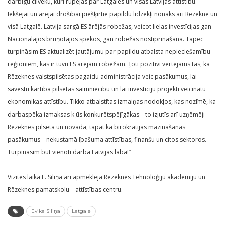
darbīgu cilvēku, kuri rūpējas par Latgales un visas Latvijas attīstību.
Iekšējai un ārējai drošībai piešķirtie papildu līdzekļi nonāks arī Rēzeknē un
visā Latgalē. Latvija sargā ES ārējās robežas, veicot lielas investīcijas gan
Nacionālajos bruņotajos spēkos, gan robežas nostiprināšanā. Tāpēc
turpināsim ES aktualizēt jautājumu par papildu atbalsta nepieciešamību
reģioniem, kas ir tuvu ES ārējām robežām. Ļoti pozitīvi vērtējams tas, ka
Rēzeknes valstspilsētas pagaidu administrācija veic pasākumus, lai
savestu kārtībā pilsētas saimniecību un lai investīciju projekti veicinātu
ekonomikas attīstību. Tikko atbalstītas izmaiņas nodokļos, kas nozīmē, ka
darbaspēka izmaksas kļūs konkurētspējīgākas – to izjutīs arī uzņēmēji
Rēzeknes pilsētā un novadā, tāpat kā birokrātijas mazināšanas
pasākumus – nekustamā īpašuma attīstības, finanšu un citos sektoros.
Turpināsim būt vienoti darbā Latvijas labā!”
Vizītes laikā E. Siliņa arī apmeklēja Rēzeknes Tehnoloģiju akadēmiju un
Rēzeknes pamatskolu – attīstības centru.
Evika Siliņa
Latgale