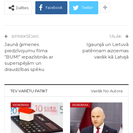
Facebook
Twitter
Dalīties
IEPRIEKŠĒJAIS
TĀLĀK
Jaunā ģimenes
Igaunijā un Lietuvā
piedzīvojumu filma
patēriņam aizņemas
“BUM!” iepazīstinās ar
vairāk kā Latvijā
superspējām un
draudzības spēku
TEV VARĒTU PATIKT
Vairāk No Autora
EKONOMIKA
EKONOMIKA