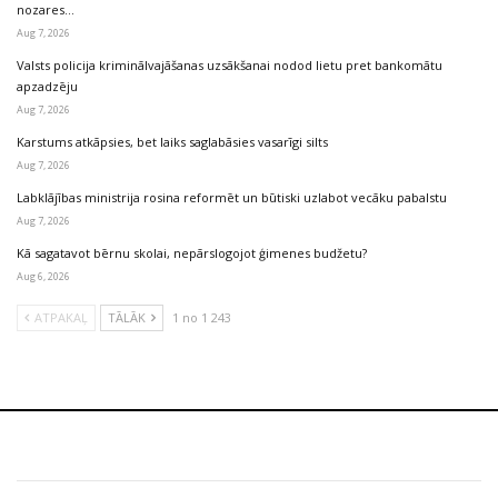
nozares…
Aug 7, 2026
Valsts policija kriminālvajāšanas uzsākšanai nodod lietu pret bankomātu
apzadzēju
Aug 7, 2026
Karstums atkāpsies, bet laiks saglabāsies vasarīgi silts
Aug 7, 2026
Labklājības ministrija rosina reformēt un būtiski uzlabot vecāku pabalstu
Aug 7, 2026
Kā sagatavot bērnu skolai, nepārslogojot ģimenes budžetu?
Aug 6, 2026
ATPAKAĻ
TĀLĀK
1 no 1 243