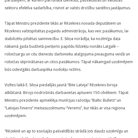
pārstāvjiem, ar kuriem pārrunāta dienestu, pašvaldības un valdības
sektoru efektīva sadarbība, risinot ar valsts drošību saistītos jautājumus.
Tāpat Ministru prezidente tikās ar Rēzeknes novada deputātiem un
Rēzeknes valstspilsētas pagaidu administrāciju, kas veic pasākumus, lai
stabilizētu pilsētas saimniecību. E. Siliņa norādīja, ka nozīmīga daļa
nākamā gada budžetā piešķirto papildu līdzekļu nonāks Latgalē –
robežsargu un citu dienestu darbinieku atalgojuma pieauguma veidā un
robežas stiprināšanas un citos pasākumos. Tāpat nākamgad uzņēmējiem
būs izdevīgāks darbaspēka nodokļu režīms.
Vizītes laikā E. Siliņa piedalījās jaunā “Bite Latvija” Rēzeknes biroja
atklāšanā. Birojs nodrošinās darbavietas aptuveni 150 cilvēkiem. Tāpat
Ministru prezidente apmeklēja munīcijas ražotāju “Baltic Bullets” un
“Latvijas Finieris” meitasuzņēmumu “Verems”, kur tikās ar visa reģiona
uzņēmējiem.
“Rēzeknē un ap to esošajās pašvaldībās strādā ļoti daudz uzņēmīgu un