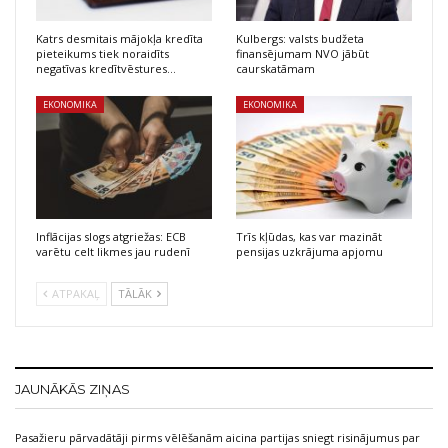
Katrs desmitais mājokļa kredīta
Kulbergs: valsts budžeta
pieteikums tiek noraidīts
finansējumam NVO jābūt
negatīvas kredītvēstures…
caurskatāmam
EKONOMIKA
EKONOMIKA
Inflācijas slogs atgriežas: ECB
Trīs kļūdas, kas var mazināt
varētu celt likmes jau rudenī
pensijas uzkrājuma apjomu
ATPAKAĻ
TĀLĀK
JAUNĀKĀS ZIŅAS
Pasažieru pārvadātāji pirms vēlēšanām aicina partijas sniegt risinājumus par