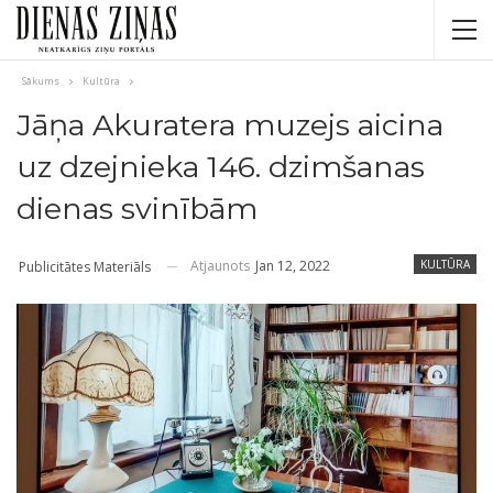
Sākums
Kultūra
Jāņa Akuratera muzejs aicina
uz dzejnieka 146. dzimšanas
dienas svinībām
Atjaunots
Jan 12, 2022
KULTŪRA
Publicitātes Materiāls