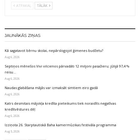
ATPAKAĻ
TĀLĀK
JAUNĀKĀS ZIŅAS
Kā sagatavot bērnu skolai, nepārslogojot ģimenes budžetu?
Aug 6, 2026
Septiņos mēnešos Vivi vilcienos pārvadāti 12 miljoni pasažieru; jūlijā 97,4 %
reisu…
Aug 6, 2026
Naudas glabāšana mājās var izmaksāt simtiem eiro gadā
Aug 6, 2026
Katrs desmitais mājokļa kredīta pieteikums tiek noraidīts negatīvas
kredītvēstures dēļ
Aug 6, 2026
Izziņota 26. Starptautiskā Baha kamermūzikas festivāla programma
Aug 5, 2026