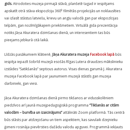
gids
.
Atrodoties muzeja pirmajā stāvā, planšetē tagad ir iespējams
0
apskatīt otrā stāva ekspozīciju 360
filmētās projekcijās un noklausīties
vai izlasīt stāstus latviešu, krievu un angļu valodā gan par ekspozīcijas
telpām, gan nozīmīgākajiem priekšmetiem. Virtuālā gida prezentācija
notiks Jāņa Akuratera dzimšanas dienā, un interesentiem tas būs
pieejams jebkurā citā laikā.
Līdzās pasākumiem klātienē,
Jāņa Akuratera muzeja
Facebook lapā
būs
iespēja iepazīt šobrīd muzejā esošās Rīgas Lutera draudzes mākslinieku
izstādes “Satikšanās” septiņus autorus. Visas dienas garumā J. Akuratera
muzeja Facebook lapā par jaunumiem muzejā stāstīs gan muzeja
darbinieki, gan viesi.
Jāņa Akuratera dzimšanas dienā pirmo tikšanos ar vidusskolēniem
piedzīvos arī jaunā muzejpedagoģiskā programma
“Tikšanās ar citām
valodām – burvība un izaicinājums”
attālināti Zoom platformā. Tās centrā
būs stāsts par atdzejošanu un tiem aspektiem, kas savulaik dzejnieku
ģimeni rosināja pievērsties dažādu valodu apguvei. Programmā iekļauts