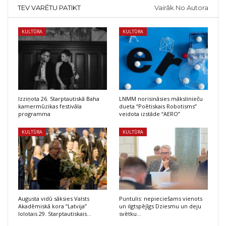
TEV VARĒTU PATIKT
Vairāk No Autora
KULTŪRA
KULTŪRA
Izziņota 26. Starptautiskā Baha
LNMM norisināsies mākslinieču
kamermūzikas festivāla
dueta “Poētiskais Robotisms”
programma
veidota izstāde “AERO”
KULTŪRA
KULTŪRA
Augusta vidū sāksies Valsts
Puntulis: nepieciešams vienots
Akadēmiskā kora “Latvija”
un ilgtspējīgs Dziesmu un deju
lolotais 29. Starptautiskais…
svētku…