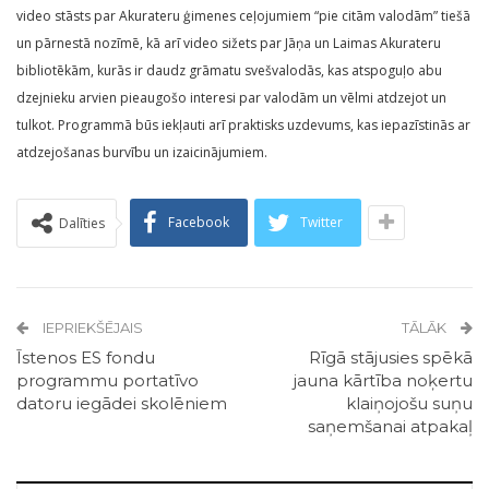
video stāsts par Akurateru ģimenes ceļojumiem “pie citām valodām” tiešā
un pārnestā nozīmē, kā arī video sižets par Jāņa un Laimas Akurateru
bibliotēkām, kurās ir daudz grāmatu svešvalodās, kas atspoguļo abu
dzejnieku arvien pieaugošo interesi par valodām un vēlmi atdzejot un
tulkot. Programmā būs iekļauti arī praktisks uzdevums, kas iepazīstinās ar
atdzejošanas burvību un izaicinājumiem.
Facebook
Twitter
Dalīties
IEPRIEKŠĒJAIS
TĀLĀK
Īstenos ES fondu
Rīgā stājusies spēkā
programmu portatīvo
jauna kārtība noķertu
datoru iegādei skolēniem
klaiņojošu suņu
saņemšanai atpakaļ