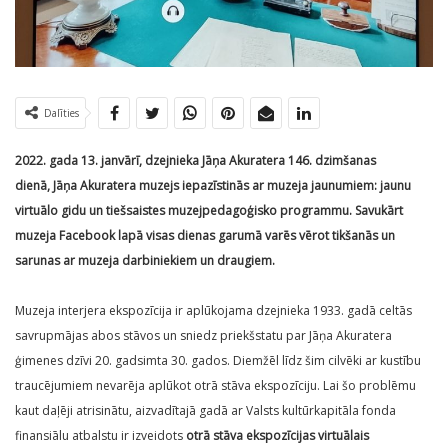
Dalīties
2022. gada 13. janvārī, dzejnieka Jāņa Akuratera 146. dzimšanas
dienā,
Jāņa Akuratera muzejs iepazīstinās ar muzeja jaunumiem: jaunu
virtuālo gidu un tiešsaistes muzejpedagoģisko programmu. Savukārt
muzeja Facebook lapā visas dienas garumā varēs vērot tikšanās un
sarunas ar muzeja darbiniekiem un draugiem.
Muzeja interjera ekspozīcija ir aplūkojama dzejnieka 1933. gadā celtās
savrupmājas abos stāvos un sniedz priekšstatu par Jāņa Akuratera
ģimenes dzīvi 20. gadsimta 30. gados. Diemžēl līdz šim cilvēki ar kustību
traucējumiem nevarēja aplūkot otrā stāva ekspozīciju. Lai šo problēmu
kaut daļēji atrisinātu, aizvadītajā gadā ar Valsts kultūrkapitāla fonda
finansiālu atbalstu ir izveidots
otrā stāva ekspozīcijas virtuālais