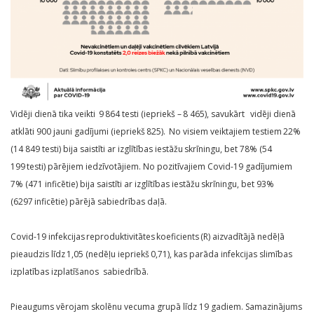
Vidēji dienā tika veikti 9 864 testi (iepriekš – 8 465), savukārt vidēji dienā
atklāti 900 jauni gadījumi (iepriekš 825). No visiem veiktajiem testiem 22%
(14 849 testi) bija saistīti ar izglītības iestāžu skrīningu, bet 78% (54
199 testi) pārējiem iedzīvotājiem. No pozitīvajiem Covid-19 gadījumiem
7% (471 inficētie) bija saistīti ar izglītības iestāžu skrīningu, bet 93%
(6297 inficētie) pārējā sabiedrības daļā.
Covid-19 infekcijas reproduktivitātes koeficients (R) aizvadītājā nedēļā
pieaudzis līdz 1,05 (nedēļu iepriekš 0,71), kas parāda infekcijas slimības
izplatības izplatīšanos sabiedrībā.
Pieaugums vērojam skolēnu vecuma grupā līdz 19 gadiem. Samazinājums