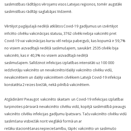
saslimstības rādītājos vērojams visos Latvijas reģionos, tomēr augstāki
saslimstības rādītāji saglabājas Vidzemē.
Vērtējot pagājušajā nedēļā atklātos Covid-19 gadījumus un izvērtējot
inficēto cilvēku vakcinācijas statusu, 3762 cilvēki nebija vakcinēti pret
Covid-19 vai vakcinācijas kursu vēl nebija pabeiguši, kas kopumā ir 59,7%
no visiem aizvadītajā nedēļā saslimušajiem, savukārt 2535 cilvēki bija
vakcinēti, kas ir 40,3% no visiem aizvadītajā nedēļā
saslimušajiem. Salīdzinot infekcijas izplatības intensitāti uz 100 000
iedzīvotāju vakcinēto un nevakcinēto/daļēji vakcinēto cilvēku vidū,
nevakcinētiem un daļēji vakcinētiem cilvēkiem Latvijā Covid-19 infekcija
konstatēta 2 reizes biežāk, nekā pilnībā vakcinētiem.
Atgādinām! Pieaugot vakcinēto skaitam un Covid-19 infekcijas izplatībai
turpinoties pārsvarā nevakcinēto cilvēku vidū, kopējā saslimstībā pieaugs
vakcinēto cilvēku infekcijas gadījumu īpatsvars. Taču vakcinēto cilvēku vidū
saslimšana visbiežāk norit vieglākā formā un ar
retāku stacionēšanas nepieciešamību, tāpēc vakcinēto un saslimušo