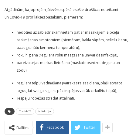
Atgādinām, ka joprojām jāievēro spēkā esošie drošības noteikumi
un Covid-19 profilakses pasākumi, piemēram:
nedoties uz sabiedriskām vietām pat ar mazākajiem elpceļu
saslimšanas simptomiem (piemēram, kakla sāpēm, nelielu klepu,
paaugstinātu ķermeņa temperatūru),
roku higiēna (regulāra roku mazgāšana un/vai dezinfekcija),
pareiza sejas maskas lietošana (maskai nosedzot degunu un
zodu),
regulāra telpu vēdināšana (vairākas reizes dienā, plaši atverot
logus, lai svaigais gaiss pēc iespējas vairāk cirkulētu telpā),
iespēju robežās strādāt attālināti.
Covid-19
infekcija
Facebook
Twitter
Dalīties