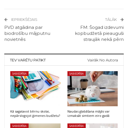
IEPRIEKŠĒJAIS
TĀLĀK
PVD atgādina par
FM: Šogad izdevumi
biodrošību mājputnu
kopbudžetā pieauguši
novietnēs
straujāk nekā pērn
TEV VARĒTU PATIKT
Vairāk No Autora
SABIEDRĪBA
SABIEDRĪBA
Kā sagatavot bērnu skolai,
Naudas glabāšana mājās var
nepārslogojot ģimenes budžetu?
izmaksāt simtiem eiro gadā
SABIEDRĪBA
SABIEDRĪBA