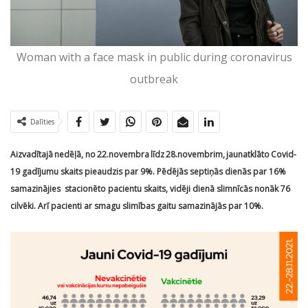
Woman with a face mask in public during coronavirus
outbreak
Dalīties
Aizvadītajā nedēļā, no 22.novembra līdz 28.novembrim, jaunatklāto Covid-
19 gadījumu skaits pieaudzis par 9%. Pēdējās septiņās dienās par 16%
samazinājies stacionēto pacientu skaits, vidēji dienā slimnīcās nonāk 76
cilvēki. Arī pacienti ar smagu slimības gaitu samazinājās par 10%.