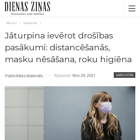
Sākums
Sabiedrība
Jāturpina ievērot drošības
pasākumi: distancēšanās,
masku nēsāšana, roku higiēna
Atjaunots
Nov 29, 2021
SABIEDRĪBA
Publicitātes Materiāls