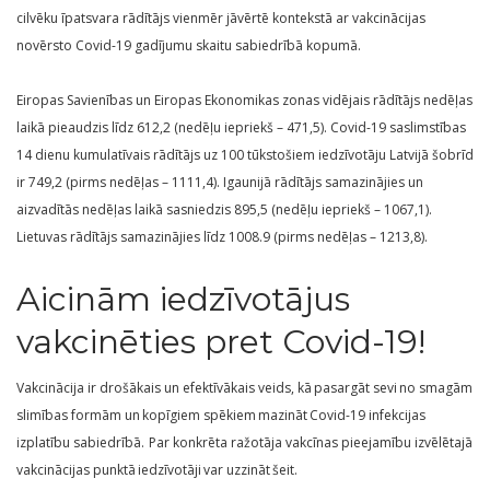
cilvēku īpatsvara rādītājs vienmēr jāvērtē kontekstā ar vakcinācijas
novērsto Covid-19 gadījumu skaitu sabiedrībā kopumā.
Eiropas Savienības un Eiropas Ekonomikas zonas vidējais rādītājs nedēļas
laikā pieaudzis līdz 612,2 (nedēļu iepriekš – 471,5). Covid-19 saslimstības
14 dienu kumulatīvais rādītājs uz 100 tūkstošiem iedzīvotāju Latvijā šobrīd
ir 749,2 (pirms nedēļas – 1111,4). Igaunijā rādītājs samazinājies un
aizvadītās nedēļas laikā sasniedzis 895,5 (nedēļu iepriekš – 1067,1).
Lietuvas rādītājs samazinājies līdz 1008.9 (pirms nedēļas – 1213,8).
Aicinām iedzīvotājus
vakcinēties pret Covid-19!
Vakcinācija ir drošākais un efektīvākais veids, kā pasargāt sevi no smagām
slimības formām un kopīgiem spēkiem mazināt Covid-19 infekcijas
izplatību sabiedrībā. Par konkrēta ražotāja vakcīnas pieejamību izvēlētajā
vakcinācijas punktā iedzīvotāji var uzzināt šeit.