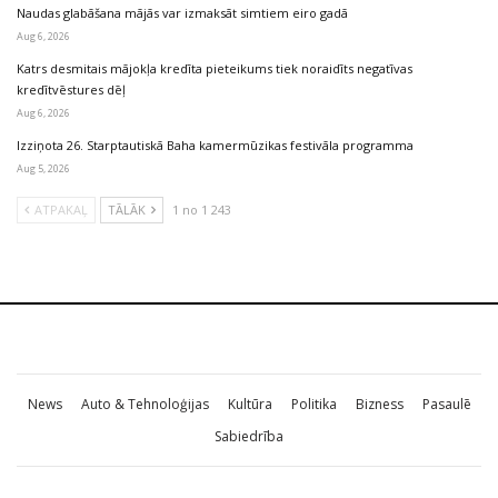
Naudas glabāšana mājās var izmaksāt simtiem eiro gadā
Aug 6, 2026
Katrs desmitais mājokļa kredīta pieteikums tiek noraidīts negatīvas
kredītvēstures dēļ
Aug 6, 2026
Izziņota 26. Starptautiskā Baha kamermūzikas festivāla programma
Aug 5, 2026
ATPAKAĻ
TĀLĀK
1 no 1 243
News
Auto & Tehnoloģijas
Kultūra
Politika
Bizness
Pasaulē
Sabiedrība