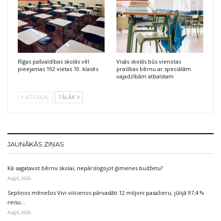
Rīgas pašvaldības skolās vēl
Visās skolās būs vienotas
pieejamas 192 vietas 10. klasēs
prasības bērnu ar speciālām
vajadzībām atbalstam
ATPAKAĻ
TĀLĀK
JAUNĀKĀS ZIŅAS
Kā sagatavot bērnu skolai, nepārslogojot ģimenes budžetu?
Aug 6, 2026
Septiņos mēnešos Vivi vilcienos pārvadāti 12 miljoni pasažieru; jūlijā 97,4 %
reisu…
Aug 6, 2026