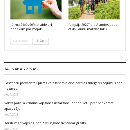
Jūrmalā būs 90% atlaide arī
“Liepāja 2027” pie Ālandes upes
nodoklim par mājokli
atklāj jaunu mākslas taku
ATPAKAĻ
TĀLĀK
JAUNĀKĀS ZIŅAS
Pasažieru pārvadātāji pirms vēlēšanām aicina partijas sniegt risinājumus par
nozares…
Aug 7, 2026
Valsts policija kriminālvajāšanas uzsākšanai nodod lietu pret bankomātu
apzadzēju
Aug 7, 2026
Karstums atkāpsies, bet laiks saglabāsies vasarīgi silts
Aug 7, 2026