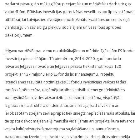
padarot pieaugušo mūžizglītību pieejamāku un mērķētāku darba tirgus
vajadzībām. Būtiskas investīcijas paredzētas veselības aprūpes sistēmas
attīstībai, lai Latvijas iedzīvotājiem nodrošinātu kvalitātes un cenas ziņā
vienlīdzīgu un savlaicīgu piekļuvi sociālajiem un veselības aprūpes
pakalpojumiem.
Jelgavu var dēvēt par vienu no aktīvākajām un mērķtiecīgākajām ES fondu
investīciju piesaistītājām. Tā piemēram, 2014.-2020. gada perioda
ietvaros Jelgavas novadā un Jelgavas pilsētā tiek īstenoti kopā 120
projekti ar 137 miljonu eiro ES fondu līdzfinansējumu. Projektu
īstenošanas rezultātā nozīmīgākās ES fondu investīcijas veiktas tādās
jomās kā pētniecība, uzņēmējdarbības attīstība, energoefektivitātes
paaugstināšana, vides aizsardzība, transporta sistēma, vispārējās
izglītības infrastruktūra un deinstitucionalizācija, kad cilvēkiem ar
ierobežotām spējām sevi aprūpēt tiek sniegts nepieciešamais atbalsts, lai
tie spētu dzīvot mājās vai ģimeniskā vidē. Jāmin arī projekts, kura ietvaros
veikta kultūrvēsturiskā mantojuma saglabāšana un jaunu tūrisma
pakalpojumu izveide – t.i. veikta valsts nozīmes arhitektūras pieminekļa