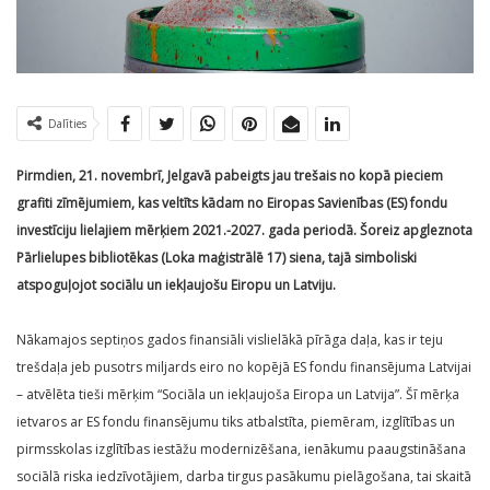
Dalīties
Pirmdien, 21. novembrī, Jelgavā pabeigts jau trešais no kopā pieciem
grafiti zīmējumiem, kas veltīts kādam no Eiropas Savienības (ES) fondu
investīciju lielajiem mērķiem 2021.-2027. gada periodā. Šoreiz apgleznota
Pārlielupes bibliotēkas (Loka maģistrālē 17) siena, tajā simboliski
atspoguļojot sociālu un iekļaujošu Eiropu un Latviju.
Nākamajos septiņos gados finansiāli vislielākā pīrāga daļa, kas ir teju
trešdaļa jeb pusotrs miljards eiro no kopējā ES fondu finansējuma Latvijai
– atvēlēta tieši mērķim “Sociāla un iekļaujoša Eiropa un Latvija”. Šī mērķa
ietvaros ar ES fondu finansējumu tiks atbalstīta, piemēram, izglītības un
pirmsskolas izglītības iestāžu modernizēšana, ienākumu paaugstināšana
sociālā riska iedzīvotājiem, darba tirgus pasākumu pielāgošana, tai skaitā