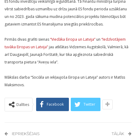
ES fondu investīciju veiksmīgā ieguldīšanā. Tā Finanšu ministrija turpina
vērst sabiedrības uzmanību uz drīzu jaunā ES fondu perioda uzsākšanu
un no 2023. gada sākuma mudina potenciālos projektu īstenotājus būt
gataviem izmantot ES finansējuma sniegtās priekšrocības.
Pirmās divas grafiti sienas
“Viedāka Eiropa un Latvija”
un
“Iedzīvotājiem
tuvāka Eiropas un Latvija”
jau atklātas Vidzemes Augstskolā, Valmierā, kā
arī Daugavpilī, Jaunajā Forštatē, kur tika apgleznota sabiedriskā
transporta pietura “Aveņu iela”.
Mākslas darba “Sociāla un iekļaujoša Eiropa un Latvija” autors ir Matīss
Maksimovs.
Facebook
Twitter
Dalīties
IEPRIEKŠĒJAIS
TĀLĀK