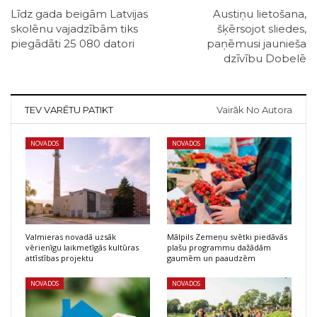
Līdz gada beigām Latvijas
Austiņu lietošana,
skolēnu vajadzībām tiks
šķērsojot sliedes,
piegādāti 25 080 datori
paņēmusi jaunieša
dzīvību Dobelē
TEV VARĒTU PATIKT
Vairāk No Autora
NOVADOS
NOVADOS
Valmieras novadā uzsāk
Mālpils Zemeņu svētki piedāvās
vērienīgu laikmetīgās kultūras
plašu programmu dažādām
attīstības projektu
gaumēm un paaudzēm
NOVADOS
NOVADOS