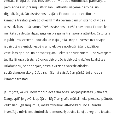
viedāka Eiropa paredz inovatīvas un viedas ekonomiskās pārmaiņas,
pētniecības un prasmju attīstīšanu, atbalstu uzņēmējdarbībai un
digitalizācijai. Otrais virziens – zaļāka Eiropa paredz virzību uz
klimatneitralitāti, pielāgojoties klimata pārmaiņām un īstenojot vides
aizsardzības pasākumus. Trešais virziens – ciešāk savienota Eiropa, kas
mērķēts uz droša, ilgtspējīga un pieejama transporta attīstību. Ceturtais
ieguldījumu virziens – sociāla un iekļaujoša Eiropa – vērsts uz Latvijas
iedzīvotāju vienādu iespēju un piekļuves nodrošināšanu izglītībai,
veselības aprūpei un darba tirgum. Piektais no virzieniem – iedzīvotājiem
tuvāka Eiropa vērsts reģionos dzīvojošo iedzīvotāju dzīves kvalitātes
uzlabošanu, bet pēdējais, sestais virziens paredz atbalstu
sociālekonomisko grūtību risināšanai saistībā ar pārkārtošanos uz
klimatneitralitāti.
Jau ziņots, ka visu novembri piecās dažādās Latvijas pilsētās (Valmierā,
Daugavpilī, Jelgavā, Liepājā un Rīgā) ar grafiti mākslinieku piesaisti plānots
veikt sienu gleznojumus, kas katrs vizuāli attēlos kādu no ES fondu
investīciju mērķiem, simboliski demonstrējot visu Latvijas reģionu iesaisti