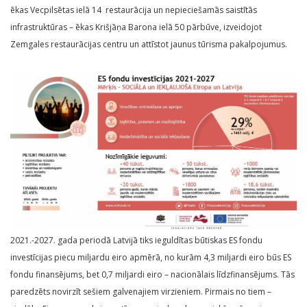
ēkas Vecpilsētas ielā 14 restaurācija un nepieciešamās saistītās
infrastruktūras – ēkas Krišjāņa Barona ielā 50 pārbūve, izveidojot
Zemgales restaurācijas centru un attīstot jaunus tūrisma pakalpojumus.
2021.-2027. gada periodā Latvijā tiks ieguldītas būtiskas ES fondu
investīcijas piecu miljardu eiro apmērā, no kurām 4,3 miljardi eiro būs ES
fondu finansējums, bet 0,7 miljardi eiro – nacionālais līdzfinansējums. Tās
paredzēts novirzīt sešiem galvenajiem virzieniem. Pirmais no tiem –