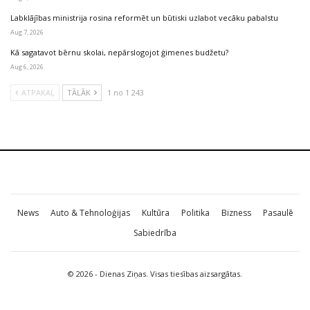
Labklājības ministrija rosina reformēt un būtiski uzlabot vecāku pabalstu
Aug 7, 2026
Kā sagatavot bērnu skolai, nepārslogojot ģimenes budžetu?
Aug 6, 2026
ATPAKAĻ
TĀLĀK
1 no 1 243
News
Auto & Tehnoloģijas
Kultūra
Politika
Bizness
Pasaulē
Sabiedrība
© 2026 - Dienas Ziņas. Visas tiesības aizsargātas.