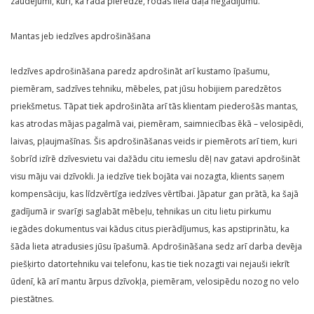
zaudējumi, kuri, kā rāda pieredze, rodas lielā daļā negadījumu.
Mantas jeb iedzīves apdrošināšana
Iedzīves apdrošināšana paredz apdrošināt arī kustamo īpašumu,
piemēram, sadzīves tehniku, mēbeles, pat jūsu hobijiem paredzētos
priekšmetus. Tāpat tiek apdrošināta arī tās klientam piederošās mantas,
kas atrodas mājas pagalmā vai, piemēram, saimniecības ēkā – velosipēdi,
laivas, pļaujmašīnas. Šis apdrošināšanas veids ir piemērots arī tiem, kuri
šobrīd izīrē dzīvesvietu vai dažādu citu iemeslu dēļ nav gatavi apdrošināt
visu māju vai dzīvokli. Ja iedzīve tiek bojāta vai nozagta, klients saņem
kompensāciju, kas līdzvērtīga iedzīves vērtībai. Jāpatur gan prātā, ka šajā
gadījumā ir svarīgi saglabāt mēbeļu, tehnikas un citu lietu pirkumu
iegādes dokumentus vai kādus citus pierādījumus, kas apstiprinātu, ka
šāda lieta atradusies jūsu īpašumā. Apdrošināšana sedz arī darba devēja
piešķirto datortehniku vai telefonu, kas tie tiek nozagti vai nejauši iekrīt
ūdenī, kā arī mantu ārpus dzīvokļa, piemēram, velosipēdu nozog no velo
piestātnes.