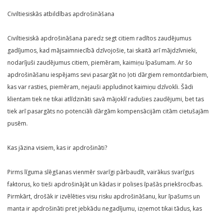
Civiltiesiskās atbildības apdrošināšana
Civiltiesiskā apdrošināšana paredz segt citiem radītos zaudējumus
gadījumos, kad mājsaimniecībā dzīvojošie, tai skaitā arī mājdzīvnieki,
nodarījuši zaudējumus citiem, piemēram, kaimiņu īpašumam. Ar šo
apdrošināšanu iespējams sevi pasargāt no ļoti dārgiem remontdarbiem,
kas var rasties, piemēram, nejauši appludinot kaimiņu dzīvokli. Šādi
klientam tiek ne tikai atlīdzināti savā mājoklī radušies zaudējumi, bet tas
tiek arī pasargāts no potenciāli dārgām kompensācijām citām cietušajām
pusēm.
Kas jāzina visiem, kas ir apdrošināti?
Pirms līguma slēgšanas vienmēr svarīgi pārbaudīt, vairākus svarīgus
faktorus, ko tieši apdrošinājāt un kādas ir polises īpašās priekšrocības.
Pirmkārt, drošāk ir izvēlēties visu risku apdrošināšanu, kur īpašums un
manta ir apdrošināti pret jebkādu negadījumu, izņemot tikai tādus, kas