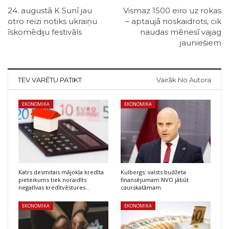
24. augustā K Sunī jau
Vismaz 1500 eiro uz rokas
otro reizi notiks ukraiņu
– aptaujā noskaidrots, cik
īskomēdiju festivāls
naudas mēnesī vajag
jauniešiem
TEV VARĒTU PATIKT
Vairāk No Autora
EKONOMIKA
EKONOMIKA
Katrs desmitais mājokļa kredīta
Kulbergs: valsts budžeta
pieteikums tiek noraidīts
finansējumam NVO jābūt
negatīvas kredītvēstures…
caurskatāmam
EKONOMIKA
EKONOMIKA