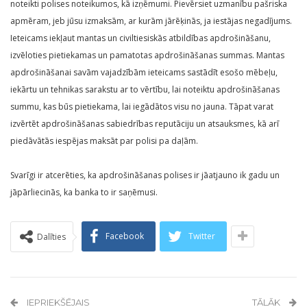
noteikti polises noteikumos, kā izņēmumi. Pievērsiet uzmanību pašriska
apmēram, jeb jūsu izmaksām, ar kurām jārēķinās, ja iestājas negadījums.
Ieteicams iekļaut mantas un civiltiesiskās atbildības apdrošināšanu,
izvēloties pietiekamas un pamatotas apdrošināšanas summas. Mantas
apdrošināšanai savām vajadzībām ieteicams sastādīt esošo mēbeļu,
iekārtu un tehnikas sarakstu ar to vērtību, lai noteiktu apdrošināšanas
summu, kas būs pietiekama, lai iegādātos visu no jauna. Tāpat varat
izvērtēt apdrošināšanas sabiedrības reputāciju un atsauksmes, kā arī
piedāvātās iespējas maksāt par polisi pa daļām.
Svarīgi ir atcerēties, ka apdrošināšanas polises ir jāatjauno ik gadu un
jāpārliecinās, ka banka to ir saņēmusi.
Facebook
Twitter
Dalīties
IEPRIEKŠĒJAIS
TĀLĀK