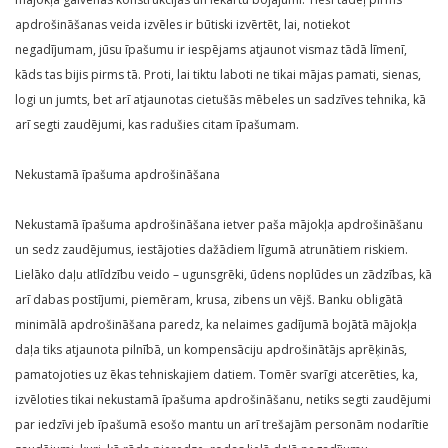
apdrošināšanas veida izvēles ir būtiski izvērtēt, lai, notiekot
negadījumam, jūsu īpašumu ir iespējams atjaunot vismaz tādā līmenī,
kāds tas bijis pirms tā. Proti, lai tiktu laboti ne tikai mājas pamati, sienas,
logi un jumts, bet arī atjaunotas cietušās mēbeles un sadzīves tehnika, kā
arī segti zaudējumi, kas radušies citam īpašumam.
Nekustamā īpašuma apdrošināšana
Nekustamā īpašuma apdrošināšana ietver paša mājokļa apdrošināšanu
un sedz zaudējumus, iestājoties dažādiem līgumā atrunātiem riskiem.
Lielāko daļu atlīdzību veido – ugunsgrēki, ūdens noplūdes un zādzības, kā
arī dabas postījumi, piemēram, krusa, zibens un vējš. Banku obligātā
minimālā apdrošināšana paredz, ka nelaimes gadījumā bojātā mājokļa
daļa tiks atjaunota pilnībā, un kompensāciju apdrošinātājs aprēķinās,
pamatojoties uz ēkas tehniskajiem datiem. Tomēr svarīgi atcerēties, ka,
izvēloties tikai nekustamā īpašuma apdrošināšanu, netiks segti zaudējumi
par iedzīvi jeb īpašumā esošo mantu un arī trešajām personām nodarītie