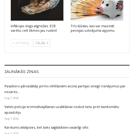
Inflācijas slogs atgriežas: ECB
Trīs kļūdas, kas var mazināt
varētu celt likmes jau rudenī
pensijas uzkrājuma apjomu
ATPAKAĻ
TĀLĀK
JAUNĀKĀS ZIŅAS
Pasažieru pārvadātāji pirms vēlēšanām aicina partijas sniegt risinājumus par
nozares…
Aug 7, 2026
Valsts policija kriminālvajāšanas uzsākšanai nodod lietu pret bankomātu
apzadzēju
Aug 7, 2026
Karstums atkāpsies, bet laiks saglabāsies vasarīgi silts
Aug 7, 2026