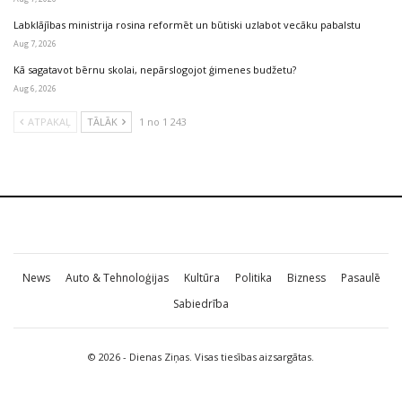
Labklājības ministrija rosina reformēt un būtiski uzlabot vecāku pabalstu
Aug 7, 2026
Kā sagatavot bērnu skolai, nepārslogojot ģimenes budžetu?
Aug 6, 2026
ATPAKAĻ
TĀLĀK
1 no 1 243
News
Auto & Tehnoloģijas
Kultūra
Politika
Bizness
Pasaulē
Sabiedrība
© 2026 - Dienas Ziņas. Visas tiesības aizsargātas.