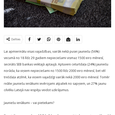
Dalīties
Lai apmierinātu visas vajadzības, vairāk nekā pusei jauniešu (56%)
vecumā no 18 līdz 29 gadiem nepieciešami vismaz 1500 eiro mēnesī,
secināts SEB bankas veiktajā aptaujā. Aptuveni ceturtdaļa (24%) jauniešu
norāda, ka viņiem nepieciešami no 1500 līdz 2000 eiro mēnesī, bet vēl
trešdaļa atzīmē, ka viņiem vajadzīgi vairāk nekā 2000 eiro mēnesī. Tomēr
reālie jauniešu ienākumi ievērojami atpaliek no sapņiem, un 27% jaunu
cilvēku Latvijā nav iespēju veidot uzkrājumus.
Jauniešu ienākumi – vai pietiekami?