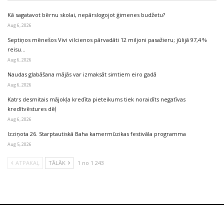
Kā sagatavot bērnu skolai, nepārslogojot ģimenes budžetu?
Aug 6, 2026
Septiņos mēnešos Vivi vilcienos pārvadāti 12 miljoni pasažieru; jūlijā 97,4 %
reisu…
Aug 6, 2026
Naudas glabāšana mājās var izmaksāt simtiem eiro gadā
Aug 6, 2026
Katrs desmitais mājokļa kredīta pieteikums tiek noraidīts negatīvas
kredītvēstures dēļ
Aug 6, 2026
Izziņota 26. Starptautiskā Baha kamermūzikas festivāla programma
Aug 5, 2026
ATPAKAĻ
TĀLĀK
1 no 1 243