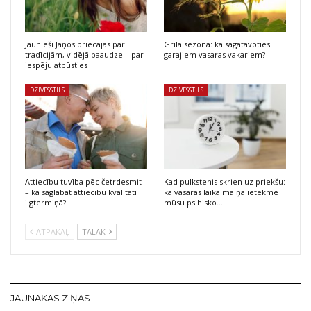
Jaunieši Jāņos priecājas par
Grila sezona: kā sagatavoties
tradīcijām, vidējā paaudze – par
garajiem vasaras vakariem?
iespēju atpūsties
DZĪVESSTILS
DZĪVESSTILS
Attiecību tuvība pēc četrdesmit
Kad pulkstenis skrien uz priekšu:
– kā saglabāt attiecību kvalitāti
kā vasaras laika maiņa ietekmē
ilgtermiņā?
mūsu psihisko…
ATPAKAĻ
TĀLĀK
JAUNĀKĀS ZIŅAS