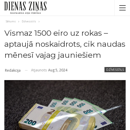
Sākums
Dzīvesstils
Vismaz 1500 eiro uz rokas –
aptaujā noskaidrots, cik naudas
mēnesī vajag jauniešiem
Atjaunots
Aug 5, 2024
DZĪVESSTILS
Redakcija