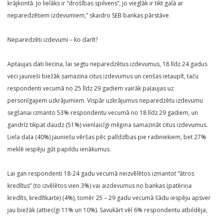
krājkontā. Jo lielāks ir “drošības spilvens”, jo vieglāk ir tikt galā ar
neparedzētiem izdevumiem,” skaidro SEB bankas pārstāve.
Neparedzēti izdevumi – ko darīt?
Aptaujas dati liecina, lai segtu neparedzētus izdevumus, 18 līdz 24 gadus
veci jaunieši biežāk samazina citus izdevumus un cenšas ietaupīt, taču
respondenti vecumā no 25 līdz 29 gadiem vairāk paļaujas uz
personīgajiem uzkrājumiem. Vispār uzkrājumus neparedzētu izdevumu
segšanai izmanto 53% respondentu vecumā no 18 līdz 29 gadiem, un
gandrīz tikpat daudz (51%) vienlaicīgi mēģina samazināt citus izdevumus.
Liela daļa (40%) jauniešu vēršas pēc palīdzības pie radiniekiem, bet 27%
meklē iespēju gūt papildu ienākumus.
Lai gan respondenti 18-24 gadu vecumā neizvēlētos izmantot “ātros
kredītus” (to izvēlētos vien 3%) vai aizdevumus no bankas (patēriņa
kredīts, kredītkarte) (4%), tomēr 25 – 29 gadu vecumā šādu iespēju apsver
jau biežāk (attiecīgi 11% un 10%). Savukārt vēl 6% respondentu atbildēja,