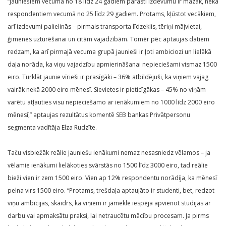
“Jauniešiem vecumā no 18 līdz 24 gadiem parasti izdevumu ir mazāk, nekā
respondentiem vecumā no 25 līdz 29 gadiem. Protams, kļūstot vecākiem,
arī izdevumi palielinās – pirmais transporta līdzeklis, tēriņi mājvietai,
ģimenes uzturēšanai un citām vajadzībām. Tomēr pēc aptaujas datiem
redzam, ka arī pirmajā vecuma grupā jaunieši ir ļoti ambiciozi un lielākā
daļa norāda, ka viņu vajadzību apmierināšanai nepieciešami vismaz 1500
eiro. Turklāt jaunie vīrieši ir prasīgāki – 36% atbildējuši, ka viņiem vajag
vairāk nekā 2000 eiro mēnesī. Sievietes ir pieticīgākas – 45% no viņām
varētu atļauties visu nepieciešamo ar ienākumiem no 1000 līdz 2000 eiro
mēnesī,” aptaujas rezultātus komentē SEB bankas Privātpersonu
segmenta vadītāja Elza Rudzīte.
Taču visbiežāk reālie jauniešu ienākumi nemaz nesasniedz vēlamos – ja
vēlamie ienākumi lielākoties svārstās no 1500 līdz 3000 eiro, tad reālie
bieži vien ir zem 1500 eiro. Vien ap 12% respondentu norādīja, ka mēnesī
pelna virs 1500 eiro. “Protams, trešdaļa aptaujāto ir studenti, bet, redzot
viņu ambīcijas, skaidrs, ka viņiem ir jāmeklē iespēja apvienot studijas ar
darbu vai apmaksātu praksi, lai netraucētu mācību procesam. Ja pirms