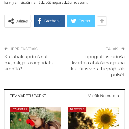
ka viņiem vispār nemēdz būt neparedzēti izdevumi.
Facebook
Twitter
Dalīties
IEPRIEKŠĒJAIS
TĀLĀK
Kā labāk apdrošināt
Tipogrāfijas radošā
mājokli, ja tas iegādāts
kvartāla atklāšana: jauna
kredītā?
kultūras vieta Liepājā sāk
pulsēt
TEV VARĒTU PATIKT
Vairāk No Autora
DZĪVESSTILS
DZĪVESSTILS