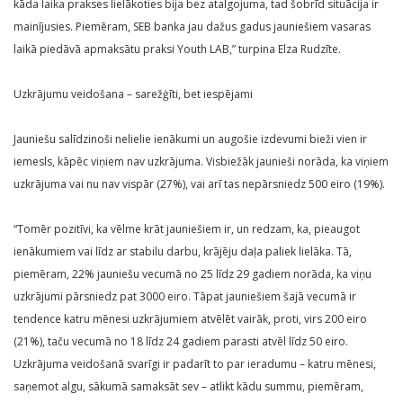
kāda laika prakses lielākoties bija bez atalgojuma, tad šobrīd situācija ir
mainījusies. Piemēram, SEB banka jau dažus gadus jauniešiem vasaras
laikā piedāvā apmaksātu praksi Youth LAB,” turpina Elza Rudzīte.
Uzkrājumu veidošana – sarežģīti, bet iespējami
Jauniešu salīdzinoši nelielie ienākumi un augošie izdevumi bieži vien ir
iemesls, kāpēc viņiem nav uzkrājuma. Visbiežāk jaunieši norāda, ka viņiem
uzkrājuma vai nu nav vispār (27%), vai arī tas nepārsniedz 500 eiro (19%).
“Tomēr pozitīvi, ka vēlme krāt jauniešiem ir, un redzam, ka, pieaugot
ienākumiem vai līdz ar stabilu darbu, krājēju daļa paliek lielāka. Tā,
piemēram, 22% jauniešu vecumā no 25 līdz 29 gadiem norāda, ka viņu
uzkrājumi pārsniedz pat 3000 eiro. Tāpat jauniešiem šajā vecumā ir
tendence katru mēnesi uzkrājumiem atvēlēt vairāk, proti, virs 200 eiro
(21%), taču vecumā no 18 līdz 24 gadiem parasti atvēl līdz 50 eiro.
Uzkrājuma veidošanā svarīgi ir padarīt to par ieradumu – katru mēnesi,
saņemot algu, sākumā samaksāt sev – atlikt kādu summu, piemēram,