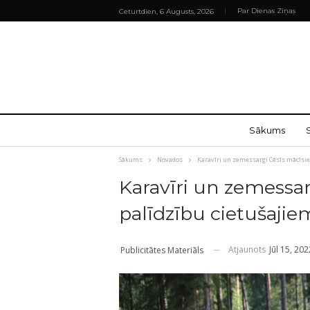
Par Dienas Ziņas
Ceturtdien, 6 Augusts, 2026
Sākums
Sākums
Novados
Karavīri un zemessargi Cēsīs mācīsie
Karavīri un zemessar
palīdzību cietušajie
Atjaunots
Jūl 15, 202
Publicitātes Materiāls