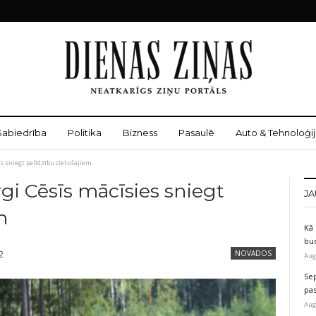
Sabiedrība
Politika
Bizness
Pasaulē
Auto & Tehnoloģij
s sniegt palīdzību cietušajiem
gi Cēsīs mācīsies sniegt
JA
m
Kā 
bu
2
NOVADOS
Aug
Sep
pas
Aug