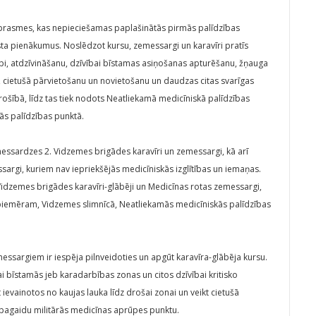
prasmes, kas nepieciešamas paplašinātās pirmās palīdzības
esta pienākumus. Noslēdzot kursu, zemessargi un karavīri pratīs
ūpi, atdzīvināšanu, dzīvībai bīstamas asiņošanas apturēšanu, žņauga
i, cietušā pārvietošanu un novietošanu un daudzas citas svarīgas
rošībā, līdz tas tiek nodots Neatliekamā medicīniskā palīdzības
ās palīdzības punktā.
ssardzes 2. Vidzemes brigādes karavīri un zemessargi, kā arī
rgi, kuriem nav iepriekšējās medicīniskās izglītības un iemaņas.
Vidzemes brigādes karavīri-glābēji un Medicīnas rotas zemessargi,
, piemēram, Vidzemes slimnīcā, Neatliekamās medicīniskās palīdzības
ssargiem ir iespēja pilnveidoties un apgūt karavīra-glābēja kursu.
 bīstamās jeb karadarbības zonas un citos dzīvībai kritisko
ievainotos no kaujas lauka līdz drošai zonai un veikt cietušā
ai pagaidu militārās medicīnas aprūpes punktu.