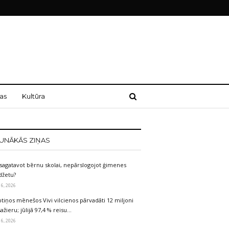
as
Kultūra
UNĀKĀS ZIŅAS
sagatavot bērnu skolai, nepārslogojot ģimenes
džetu?
 6, 2026
tiņos mēnešos Vivi vilcienos pārvadāti 12 miljoni
ažieru; jūlijā 97,4 % reisu…
 6, 2026