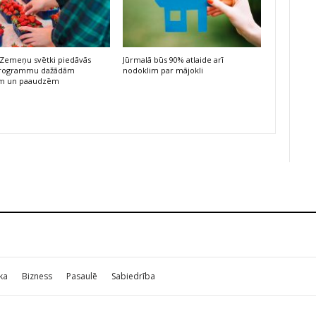
 Zemeņu svētki piedāvās
Jūrmalā būs 90% atlaide arī
programmu dažādām
nodoklim par mājokli
m un paaudzēm
ika
Bizness
Pasaulē
Sabiedrība