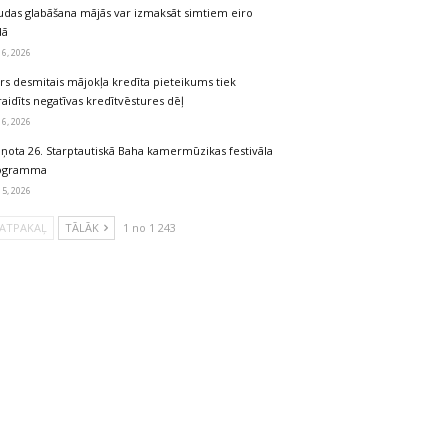
udas glabāšana mājās var izmaksāt simtiem eiro
dā
 6, 2026
rs desmitais mājokļa kredīta pieteikums tiek
aidīts negatīvas kredītvēstures dēļ
 6, 2026
iņota 26. Starptautiskā Baha kamermūzikas festivāla
ogramma
 5, 2026
ATPAKAĻ
TĀLĀK
1 no 1 243