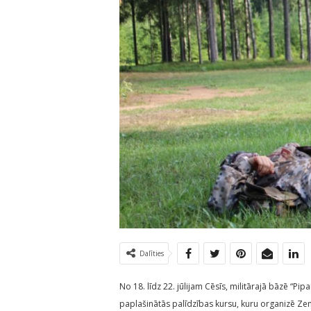
Dalīties
No 18. līdz 22. jūlijam Cēsīs, militārajā bāzē “P
paplašinātās palīdzības kursu, kuru organizē Z