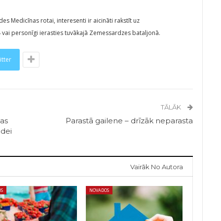
Medicīnas rotai, interesenti ir aicināti rakstīt uz
 vai personīgi ierasties tuvākajā Zemessardzes bataljonā.
itter
TĀLĀK
tas
Parastā gailene – drīzāk neparasta
idei
Vairāk No Autora
OS
NOVADOS