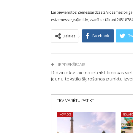
Lai pievienotos Zemessardzes 2.Vidzemes brigādes 
esizemessargs@mil.lv, zvanīt uz tālruni 26518784
Facebook
Tw
Dalīties
IEPRIEKŠĒJAIS
Rīdziniekus aicina ieteikt labākās vie
jaunu tekstila šķirošanas punktu izve
TEV VARĒTU PATIKT
NOVADOS
NOVAD