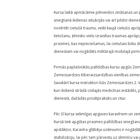
Kursa laikā apmācāmie pilnveidos zināšanas un 
sniegšanā ikdienas situācijās vai arī pildot dien
novērtēt cietušā traumu, veikt kaujā cietušo apr
lietošanu, ķīmisko vielu izraisītas traumas aprūp
prasmes, kas nepieciešamas, lai cietušais būtu d
dienestam vai nogādāts militārajā mobilajā pirm
Pirmās paplašinātās palīdzības kursu apgūs Zeme
Zemessardzes Kiberaizsardzības vienības zemessa
Savukārt kursa instruktori būs Zemessardzes 2. 
kuri ikdienā strādā civilajās medicīnas iestādēs
dienestā, dažādās privātpraksēs un citur.
Pēc šī kursa sekmīgas apguves karavīriem un zeme
Kursā tiek apgūtas prasmes palīdzības sniegšanai
apstākļos. Karavīra-glābēja uzdevums ir nogādāt 
stabilizāciju, lai pēc tam pārvestu uz slimnīcu v