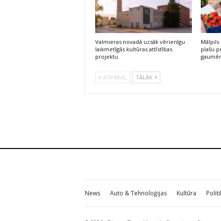
Valmieras novadā uzsāk vērienīgu
Mālpils
laikmetīgās kultūras attīstības
plašu 
projektu
gaumē
ATPAKAĻ
TĀLĀK
News
Auto & Tehnoloģijas
Kultūra
Polit