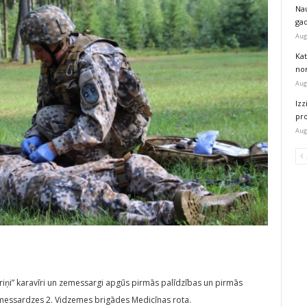
Na
ga
Aug
Kat
nor
Aug
Izz
pr
Aug
ipariņi” karavīri un zemessargi apgūs pirmās palīdzības un pirmās
emessardzes 2. Vidzemes brigādes Medicīnas rota.