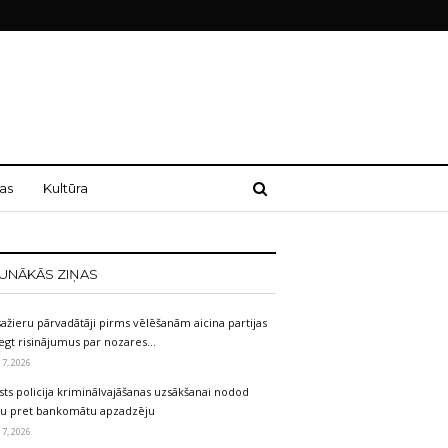
as
Kultūra
UNĀKĀS ZIŅAS
ažieru pārvadātāji pirms vēlēšanām aicina partijas
egt risinājumus par nozares…
 7, 2026
sts policija kriminālvajāšanas uzsākšanai nodod
etu pret bankomātu apzadzēju
 7, 2026