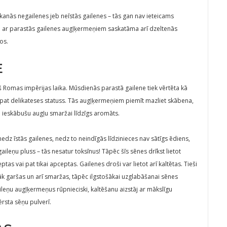
arkanās negailenes jeb neīstās gailenes – tās gan nav ieteicams
a ar parastās gailenes augļķermeņiem saskatāma arī dzeltenās
os.
E
š Romas impērijas laika. Mūsdienās parastā gailene tiek vērtēta kā
 pat delikateses statuss. Tās augļķermeņiem piemīt mazliet skābena,
 kā ieskābušu augļu smaržai līdzīgs aromāts.
z īstās gailenes, nedz to neindīgās līdzinieces nav sātīgs ēdiens,
aileņu pluss – tās nesatur toksīnus! Tāpēc šīs sēnes drīkst lietot
tas vai pat tikai apceptas. Gailenes droši var lietot arī kaltētas. Tieši
k garšas un arī smaržas, tāpēc ilgstošākai uzglabāšanai sēnes
aileņu augļķermeņus rūpnieciski, kaltēšanu aizstāj ar mākslīgu
rsta sēņu pulverī.