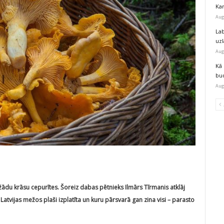
Kar
Aug
Lab
uz
Aug
Kā 
bu
Aug
žādu krāsu cepurītes. Šoreiz dabas pētnieks Ilmārs Tīrmanis atklāj
atvijas mežos plaši izplatīta un kuru pārsvarā gan zina visi – parasto