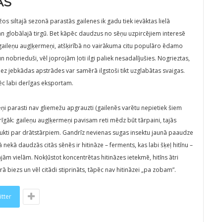
AS
 siltajā sezonā parastās gailenes ik gadu tiek ievāktas lielā
an globālajā tirgū. Bet kāpēc daudzus no sēņu uzpircējiem interesē
– gaileņu augļķermeņi, atšķirībā no vairākuma citu populāro ēdamo
n nobrieduši, vēl joprojām ļoti ilgi paliek nesadalījušies. Nogrieztas,
bez jebkādas apstrādes var samērā ilgstoši tikt uzglabātas svaigas.
pēc labi derīgas eksportam.
ņi parasti nav gliemežu apgrauzti (gailenēs varētu nepietiek šiem
rīgāk: gaileņu augļķermeņi pavisam reti mēdz būt tārpaini, tajās
aukti par drātstārpiem. Gandrīz nevienas sugas insektu jaunā paaudze
 nekā daudzās citās sēnēs ir hitināze – ferments, kas labi šķeļ hitīnu –
m vielām. Nokļūstot koncentrētas hitināzes ietekmē, hitīns ātri
ā biezs un vēl citādi stiprināts, tāpēc nav hitināzei „pa zobam”.
itter