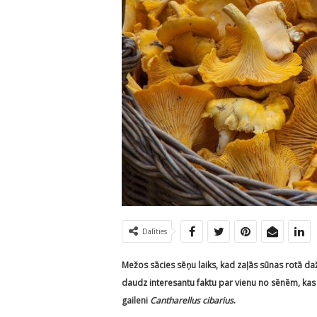
Dalīties
Mežos sācies sēņu laiks, kad zaļās sūnas rotā da
daudz interesantu faktu par vienu no sēnēm, kas L
gaileni
Cantharellus cibarius
.