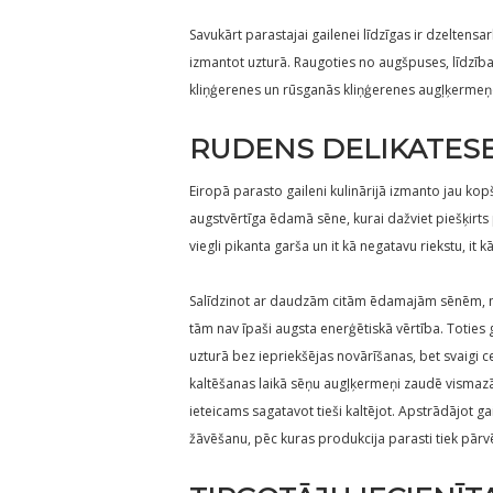
Savukārt parastajai gailenei līdzīgas ir dzeltens
izmantot uzturā. Raugoties no augšpuses, līdzīb
kliņģerenes un rūsganās kliņģerenes augļķermeņ
RUDENS DELIKATES
Eiropā parasto gaileni kulinārijā izmanto jau kop
augstvērtīga ēdamā sēne, kurai dažviet piešķirts
viegli pikanta garša un it kā negatavu riekstu, it
Salīdzinot ar daudzām citām ēdamajām sēnēm, ned
tām nav īpaši augsta enerģētiskā vērtība. Toties g
uzturā bez iepriekšējas novārīšanas, bet svaigi cep
kaltēšanas laikā sēņu augļķermeņi zaudē vismazā
ieteicams sagatavot tieši kaltējot. Apstrādājot g
žāvēšanu, pēc kuras produkcija parasti tiek pārvē