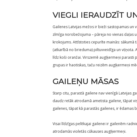
VIEGLI IERAUDZĪT U
Gailenes Latvijas mežos ir bieži sastopamas un vie
zīmīga norobežojuma – pāreja no vienas daļas uz
krokojums. Attīstoties cepurīte mainās: sākumā tā 
(atkarībā no brieduma) piltuvveidīga un viļņota.
līdz koši oranžai. Virszemē augļķermeņi parasti p
grupas ir haotiskas, taču reizēm augļķermeņi mēdz
GAILEŅU MĀSAS
Starp citu, parastā gailene nav vienīgā Latvijas g
daudz retāk atrodamā ametista gailene, tāpat vis
gailenes, tāpat kā parastās gailenes, ir ēdamas 
Visai līdzīgas pelēkajai gailenei ir gailenēm radn
atrodamās violetās cūkauses augļķermeņi.