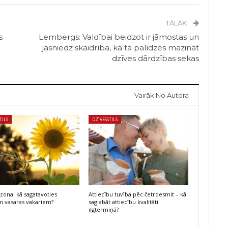
TĀLĀK
s
Lembergs: Valdībai beidzot ir jāmostas un
jāsniedz skaidrība, kā tā palīdzēs mazināt
dzīves dārdzības sekas
Vairāk No Autora
TILS
DZĪVESSTILS
ezona: kā sagatavoties
Attiecību tuvība pēc četrdesmit – kā
m vasaras vakariem?
saglabāt attiecību kvalitāti
ilgtermiņā?