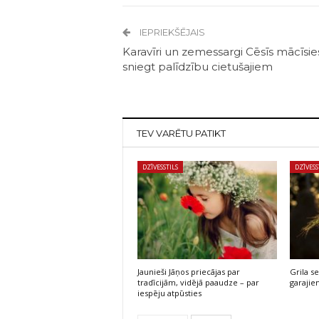
IEPRIEKŠĒJAIS
Karavīri un zemessargi Cēsīs mācīsie
sniegt palīdzību cietušajiem
TEV VARĒTU PATIKT
DZĪVESSTILS
DZĪVESS
Jaunieši Jāņos priecājas par
Grila s
tradīcijām, vidējā paaudze – par
garajie
iespēju atpūsties