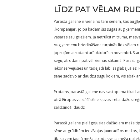
LĪDZ PAT VĒLAM RU
Parastā gailene ir viena no tām sēnēm, kas augļ
„kompānijai”, jo pa kādam šīs sugas augļķermenīti
vasaras saulgriežiem. Ja netrūkst mitruma, masve
Augļķermeņu briedināšana turpinās līdz vēlam ru
joprojām atrodami arī oktobrī un novembrī. Starp 
segu, atrodami pat vēl ziemas sākumā. Parasti gan
iekonservējušies un tādejādi labi saglabājušies. P
sēne sadzīvo ar daudzu sugu kokiem, vislabāk a
Protams, parastā gailene nav sastopama tikai Latv
otrā Eiropas valstī šī sēne kļuvusi reta, dažos re
salīdzinoši daudz.
Parastā gailene pielāgojusies dažādiem meža tipi
sēne ar grūtībām iedzīvojas jaunradītos mežos, k
tīk, ka zem jaunā meža atrodas veca meža paliek