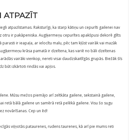
N ATPAZĪT
gli atpazīstamas. Raksturīgi, ka starp kātiņu un cepurīti gailenei nav
 otru ir pakāpeniska. Augļķermeņu cepurītes apakšpusi dekorē glīts
parasti ir ieapaļa, ar ielocītu malu, pēc tam kļūst vairāk vai mazāk
 Augļķermeņu krāsa pamatā ir dzeltena, kas variē no bāli dzeltenas
arādās vairāki vienkop, nereti visai daudzskaitlīgās grupās. Biežāk šīs
 būt izkārtoti rindās vai apļos.
ailene. Mūsu mežos piemājo arī zeltkāta gailene, sekstainā gailene,
ai retā bālā gailene un samērā retā pelēkā gailene. Visu šo sugu
bez novārīšanas. Cep un ēd!
iecīgās viļņotās pataurenes, rudens taurenes, kā arī pie mums reti