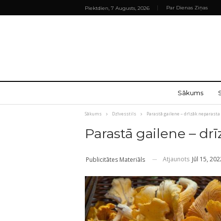
Par Dienas Ziņas
Piektdien, 7 Augusts, 2026
Sākums
Sākums
Dzīvesstils
Parastā gailene – drīzāk neparasta
Parastā gailene – dr
Atjaunots
Jūl 15, 202
Publicitātes Materiāls