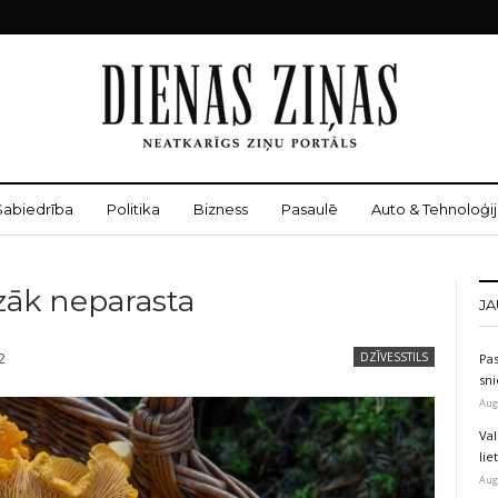
Sabiedrība
Politika
Bizness
Pasaulē
Auto & Tehnoloģij
īzāk neparasta
JA
2
DZĪVESSTILS
Pas
sni
Aug
Val
li
Aug