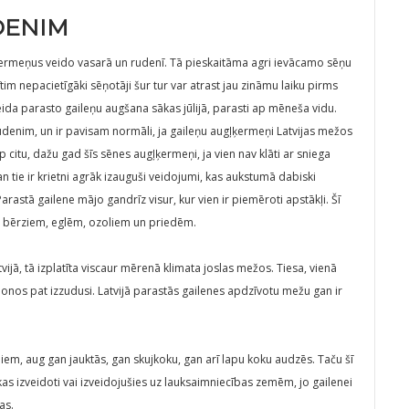
DENIM
ķermeņus veido vasarā un rudenī. Tā pieskaitāma agri ievācamo sēņu
m nepacietīgāki sēņotāji šur tur var atrast jau zināmu laiku pirms
ida parasto gaileņu augšana sākas jūlijā, parasti ap mēneša vidu.
denim, un ir pavisam normāli, ja gaileņu augļķermeņi Latvijas mežos
citu, dažu gad šīs sēnes augļķermeņi, ja vien nav klāti ar sniega
 tie ir krietni agrāk izauguši veidojumi, kas aukstumā dabiski
arastā gailene mājo gandrīz visur, kur vien ir piemēroti apstākļi. Šī
r bērziem, eglēm, ozoliem un priedēm.
ijā, tā izplatīta viscaur mērenā klimata joslas mežos. Tiesa, vienā
ģionos pat izzudusi. Latvijā parastās gailenes apdzīvotu mežu gan ir
em, aug gan jauktās, gan skujkoku, gan arī lapu koku audzēs. Taču šī
as izveidoti vai izveidojušies uz lauksaimniecības zemēm, jo gailenei
as.