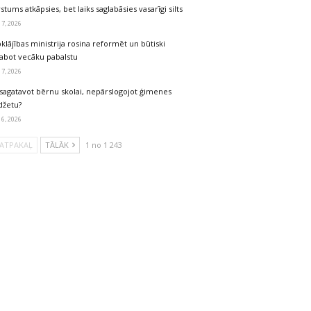
stums atkāpsies, bet laiks saglabāsies vasarīgi silts
 7, 2026
klājības ministrija rosina reformēt un būtiski
labot vecāku pabalstu
 7, 2026
sagatavot bērnu skolai, nepārslogojot ģimenes
džetu?
 6, 2026
ATPAKAĻ
TĀLĀK
1 no 1 243