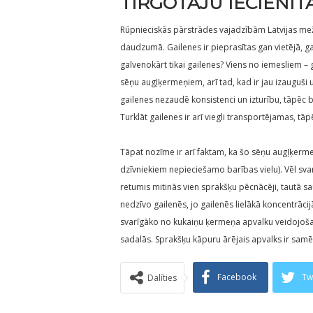
TIRGOTĀJU IECIENĪT
Rūpnieciskās pārstrādes vajadzībām Latvijas mežos
daudzumā. Gailenes ir pieprasītas gan vietējā, g
galvenokārt tikai gailenes? Viens no iemesliem 
sēņu augļķermeņiem, arī tad, kad ir jau izauguši u
gailenes nezaudē konsistenci un izturību, tāpēc 
Turklāt gailenes ir arī viegli transportējamas, tā
Tāpat nozīme ir arī faktam, ka šo sēņu augļķerme
dzīvniekiem nepieciešamo barības vielu). Vēl sva
retumis mitinās vien sprakšķu pēcnācēji, tautā s
nedzīvo gailenēs, jo gailenēs lielākā koncentrācijā
svarīgāko no kukaiņu ķermeņa apvalku veidojošajā
sadalās. Sprakšķu kāpuru ārējais apvalks ir samēr
Facebook
Tw
Dalīties