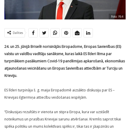
Foto: F64
Dalīties
24. un 25. jūnijā Briselē norisinājās Eiropadome, Eiropas Savienības (ES)
valstu un valdību vadītāju sanāksme, kuras laikā ES līderi lēma par
turpmākiem pasākumiem Covid-19 pandēmijas apkarošanā, ekonomikas
atjaunošanas veicināšanu un Eiropas Savienības attiecībām ar Turciju un
Krieviju.
ES līderi turpināja š. g. maija Eiropadomē aizsākto diskusiju par ES –
Krievijas ilgtermiņa attiecību veidošanas iespējām.
“Diskusijas rezultāts ir vienota un stipra Eiropa, kura var uzstādīt
noteikumus un prasības Krievijai sarunu atvēršanai. Kremlis saprot tikai
spēka politiku un mums kolektīvais spēks ir, tikai tas ir jāapzinās un