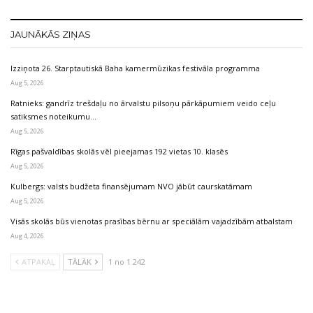
JAUNĀKĀS ZIŅAS
Izziņota 26. Starptautiskā Baha kamermūzikas festivāla programma
Aug 5, 2026
Ratnieks: gandrīz trešdaļu no ārvalstu pilsoņu pārkāpumiem veido ceļu
satiksmes noteikumu…
Aug 5, 2026
Rīgas pašvaldības skolās vēl pieejamas 192 vietas 10. klasēs
Aug 5, 2026
Kulbergs: valsts budžeta finansējumam NVO jābūt caurskatāmam
Aug 5, 2026
Visās skolās būs vienotas prasības bērnu ar speciālām vajadzībām atbalstam
Aug 4, 2026
ATPAKAĻ
TĀLĀK
1 no 1 242