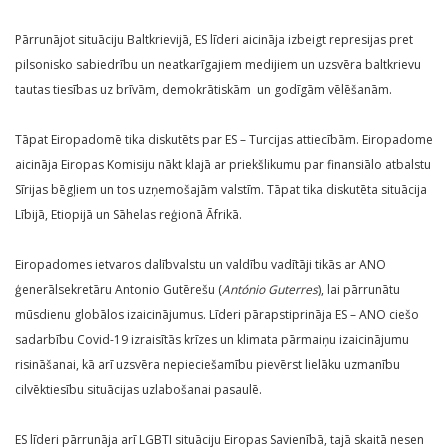
Pārrunājot situāciju Baltkrievijā, ES līderi aicināja izbeigt represijas pret
pilsonisko sabiedrību un neatkarīgajiem medijiem un uzsvēra baltkrievu
tautas tiesības uz brīvām, demokrātiskām un godīgām vēlēšanām.
Tāpat Eiropadomē tika diskutēts par ES – Turcijas attiecībām. Eiropadome
aicināja Eiropas Komisiju nākt klajā ar priekšlikumu par finansiālo atbalstu
Sīrijas bēgļiem un tos uzņemošajām valstīm. Tāpat tika diskutēta situācija
Lībijā, Etiopijā un Sāhelas reģionā Āfrikā.
Eiropadomes ietvaros dalībvalstu un valdību vadītāji tikās ar ANO
ģenerālsekretāru Antonio Gutērešu (
António Guterres
), lai pārrunātu
mūsdienu globālos izaicinājumus. Līderi pārapstiprināja ES – ANO ciešo
sadarbību Covid-19 izraisītās krīzes un klimata pārmaiņu izaicinājumu
risināšanai, kā arī uzsvēra nepieciešamību pievērst lielāku uzmanību
cilvēktiesību situācijas uzlabošanai pasaulē.
ES līderi pārrunāja arī LGBTI situāciju Eiropas Savienībā, tajā skaitā nesen