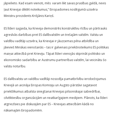
jāpielieto. Kad esam vienoti, mēs varam likt savas prasības galdā, nevis
ļaut Krievijai diktēt noteikumus,” Eiropadomes noslēgumā uzsvēra
Ministru prezidents Krišjānis Kariņš.
ES līderi sagaida, ka Krievija demonstrēs konstruktīvu rīcību un pārtrauks
agresīvās darbības pret ES dalībvalstīm un trešajām valstīm. Valstu un
valdību vadītāji uzsvēra, ka Krievijai ir jāuzņemas pilna atbildība un
jāievieš Minskas vienošanās – tas ir galvenais priekšnoteikums ES politikas
maiņai attiecībā pret Krieviju. Tāpat līderi vienojās stiprināt politisko un
ekonomisko sadarbību ar Austrumu partnerības valstīm, lai veicinātu šo
valstu noturību.
ES dalībvalstu un valdību vadītāji nosodīja pamatbrīvību ierobežojumus
Krievijā un aicināja Eiropas Komisiju un Augsto pārstāvi sagatavot
priekšlikumus atbalsta sniegšanai Krievijas pilsoniskajai sabiedrībai,
cilvēktiesību organizācijām un neatkarīgajiem medijiem. Plānots, ka līderi
atgriezīsies pie diskusijām par ES – Krievijas attiecībām kādā no
nākamajām Eiropadomēm.