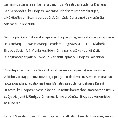
pieņemtos Ungārijas likuma grozījumus. Ministru prezidents Krišjānis
Kariņš norādīja, ka Eiropas Savienība ir balstīta uz demokrātijas,
cilvēktiesību un likuma varas vērtībām, tādejādi aicinot uz vispārēju
toleranci un iecietību.
Sarunā par Covid -19 izskanēja atzinība par progresu vakcinācijas aptverē
un gandarījums par vispārējās epidemioloģiskās situācijas uzlabošanos
Eiropas Savienībā. Vienlaikus līderi lēma par ciešāku koordināciju
jautājumos par jauno Covid-19 variantu izplatību Eiropas Savienībā.
Diskutējot par Eiropas Savienības ekonomikas atjaunošanu, valstu un
valdību vadītāji pozitīvi novērtēja progresu dalībvalstu Atveseļošanās un
noturības plānu apstiprināšanā. Ministru prezidents Krišjānis Kariņš
uzsvēra, ka Eiropas Atveseļošanās un noturības mehānisms norāda uz ES
spēju pieņemt izlēmīgus lēmumus, lai nodrošinātu Eiropas ekonomisko
atjaunošanu.
Tāpat ES valstu un valdību vadītāji pauda atbalstu tām dalībvalstīm, kuras