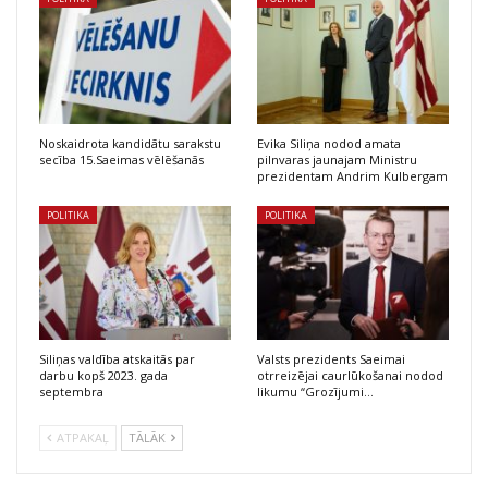
Noskaidrota kandidātu sarakstu
Evika Siliņa nodod amata
secība 15.Saeimas vēlēšanās
pilnvaras jaunajam Ministru
prezidentam Andrim Kulbergam
POLITIKA
POLITIKA
Siliņas valdība atskaitās par
Valsts prezidents Saeimai
darbu kopš 2023. gada
otrreizējai caurlūkošanai nodod
septembra
likumu “Grozījumi…
ATPAKAĻ
TĀLĀK