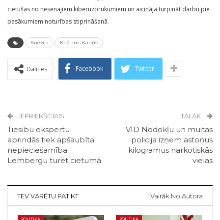
cietušas no nesenajiem kiberuzbrukumiem un aicināja turpināt darbu pie
pasākumiem noturības stiprināšanā.
Krievija
Krišjānis Kariņš
Facebook
Twitter
Dalīties
IEPRIEKŠĒJAIS
TĀLĀK
Tiesību ekspertu
VID Nodokļu un muitas
aprindās tiek apšaubīta
policija izņem astoņus
nepieciešamība
kilogramus narkotiskās
Lembergu turēt cietumā
vielas
TEV VARĒTU PATIKT
Vairāk No Autora
POLITIKA
POLITIKA