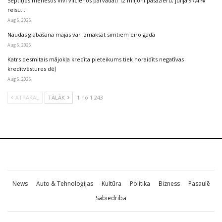
Septiņos mēnešos Vivi vilcienos pārvadāti 12 miljoni pasažieru; jūlijā 97,4 %
reisu…
Aug 6, 2026
Naudas glabāšana mājās var izmaksāt simtiem eiro gadā
Aug 6, 2026
Katrs desmitais mājokļa kredīta pieteikums tiek noraidīts negatīvas
kredītvēstures dēļ
Aug 6, 2026
ATPAKAĻ
TĀLĀK
1 no 1 243
News
Auto & Tehnoloģijas
Kultūra
Politika
Bizness
Pasaulē
Sabiedrība