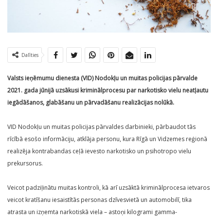
Dalīties
Valsts ieņēmumu dienesta (VID) Nodokļu un muitas policijas pārvalde
2021. gada jūnijā uzsākusi kriminālprocesu par narkotisko vielu neatļautu
iegādāšanos, glabāšanu un pārvadāšanu realizācijas nolūkā.
VID Nodokļu un muitas policijas pārvaldes darbinieki, pārbaudot tās
rīcībā esošo informāciju, atklāja personu, kura Rīgā un Vidzemes reģionā
realizēja kontrabandas ceļā ievesto narkotisko un psihotropo vielu
prekursorus.
Veicot padziļinātu muitas kontroli, kā arī uzsāktā kriminālprocesa ietvaros
veicot kratīšanu iesaistītās personas dzīvesvietā un automobilī, tika
atrasta un izņemta narkotiskā viela – astoņi kilogrami gamma-