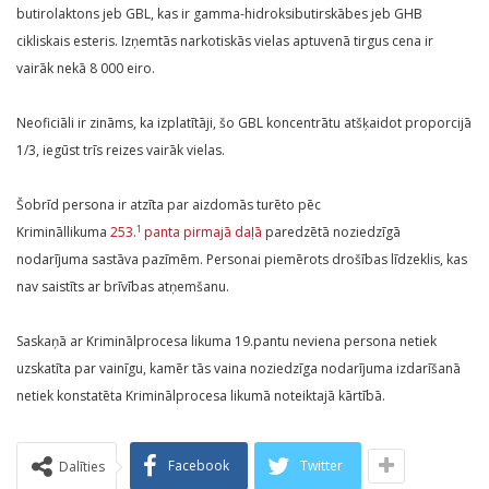
butirolaktons jeb GBL, kas ir gamma-hidroksibutirskābes jeb GHB
cikliskais esteris. Izņemtās narkotiskās vielas aptuvenā tirgus cena ir
vairāk nekā 8 000 eiro.
Neoficiāli ir zināms, ka izplatītāji, šo GBL koncentrātu atšķaidot proporcijā
1/3, iegūst trīs reizes vairāk vielas.
Šobrīd persona ir atzīta par aizdomās turēto pēc
1
Krimināllikuma
253.
panta pirmajā daļā
paredzētā noziedzīgā
nodarījuma sastāva pazīmēm. Personai piemērots drošības līdzeklis, kas
nav saistīts ar brīvības atņemšanu.
Saskaņā ar Kriminālprocesa likuma 19.pantu neviena persona netiek
uzskatīta par vainīgu, kamēr tās vaina noziedzīga nodarījuma izdarīšanā
netiek konstatēta Kriminālprocesa likumā noteiktajā kārtībā.
Facebook
Twitter
Dalīties