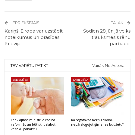
IEPRIEKŠĒJAIS
TĀLĀK
Kariņš: Eiropa var uzstādīt
Šodien 28.jūnijā veiks
noteikumus un prasības
trauksmes sirēnu
Krievijai
pārbaudi
TEV VARĒTU PATIKT
Vairāk No Autora
SABIEDRĪBA
SABIEDRĪBA
Labklājības ministrija rosina
Kā sagatavot bērnu skolai,
reformēt un būtiski uzlabot
nepārslogojot ģimenes budžetu?
vecāku pabalstu