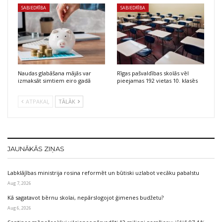
SABIEDRĪBA
SABIEDRĪBA
Naudas glabāšana mājās var
Rīgas pašvaldības skolās vēl
izmaksāt simtiem eiro gadā
pieejamas 192 vietas 10. klasēs
ATPAKAĻ
TĀLĀK
JAUNĀKĀS ZIŅAS
Labklājības ministrija rosina reformēt un būtiski uzlabot vecāku pabalstu
Aug 7, 2026
Kā sagatavot bērnu skolai, nepārslogojot ģimenes budžetu?
Aug 6, 2026