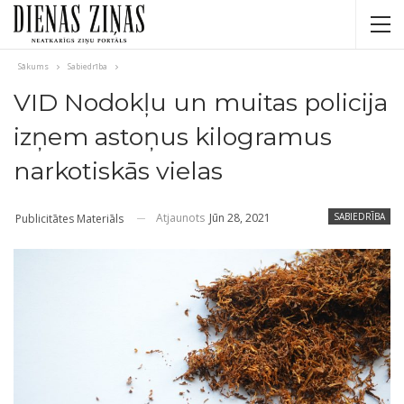
Sākums
Sabiedrība
VID Nodokļu un muitas policija
izņem astoņus kilogramus
narkotiskās vielas
Atjaunots
Jūn 28, 2021
SABIEDRĪBA
Publicitātes Materiāls