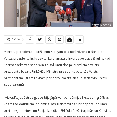
Valsts kanceleja
Dalīties
Ministru prezidentam Krišjānim Kariņam bija noslēdzošā tikšanās ar
Valsts prezidentu Egilu Levitu, kura amata pilnvaras beigsies 8. jūlijā, kad
Saeimas ārkārtas sēdē svinīgo solījumu dos jaunievēlētais Valsts
prezidents Edgars Rinkēvičs. Ministru prezidents pateicās Valsts
prezidentam Egilam Levitam par darbu valsts labā un sadarbību četru
gadu garumā.
“Aizvadītajos četros gados bija jāpārvar pandēmijas likstas un grūtības,
kas tagad daudziem ir piemirsušās, Baltkrievijas hibrīdapdraudējums
pret Latviju, Lietuvu un Poliju, kas diemžēl šobrīd vēl turpinās un Krievijas