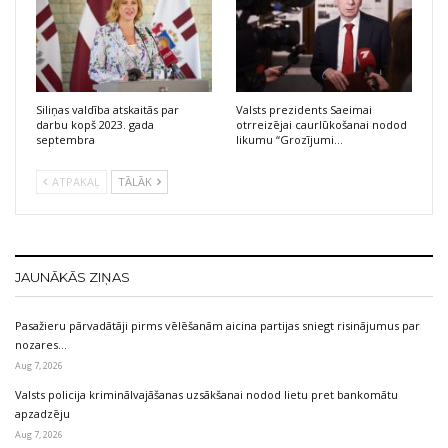
Siliņas valdība atskaitās par
Valsts prezidents Saeimai
darbu kopš 2023. gada
otrreizējai caurlūkošanai nodod
septembra
likumu “Grozījumi…
ATPAKAĻ
TĀLĀK
JAUNĀKĀS ZIŅAS
Pasažieru pārvadātāji pirms vēlēšanām aicina partijas sniegt risinājumus par
nozares…
Aug 7, 2026
Valsts policija kriminālvajāšanas uzsākšanai nodod lietu pret bankomātu
apzadzēju
Aug 7, 2026