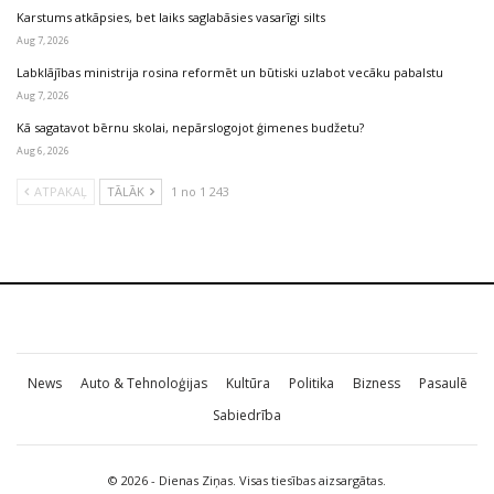
Karstums atkāpsies, bet laiks saglabāsies vasarīgi silts
Aug 7, 2026
Labklājības ministrija rosina reformēt un būtiski uzlabot vecāku pabalstu
Aug 7, 2026
Kā sagatavot bērnu skolai, nepārslogojot ģimenes budžetu?
Aug 6, 2026
ATPAKAĻ
TĀLĀK
1 no 1 243
News
Auto & Tehnoloģijas
Kultūra
Politika
Bizness
Pasaulē
Sabiedrība
© 2026 - Dienas Ziņas. Visas tiesības aizsargātas.