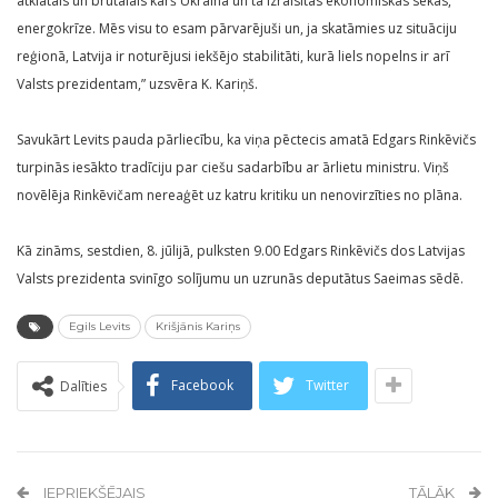
atklātais un brutālais karš Ukrainā un tā izraisītās ekonomiskās sekas,
energokrīze. Mēs visu to esam pārvarējuši un, ja skatāmies uz situāciju
reģionā, Latvija ir noturējusi iekšējo stabilitāti, kurā liels nopelns ir arī
Valsts prezidentam,” uzsvēra K. Kariņš.
Savukārt Levits pauda pārliecību, ka viņa pēctecis amatā Edgars Rinkēvičs
turpinās iesākto tradīciju par ciešu sadarbību ar ārlietu ministru. Viņš
novēlēja Rinkēvičam nereaģēt uz katru kritiku un nenovirzīties no plāna.
Kā zināms, sestdien, 8. jūlijā, pulksten 9.00 Edgars Rinkēvičs dos Latvijas
Valsts prezidenta svinīgo solījumu un uzrunās deputātus Saeimas sēdē.
Egils Levits
Krišjānis Kariņs
Facebook
Twitter
Dalīties
IEPRIEKŠĒJAIS
TĀLĀK