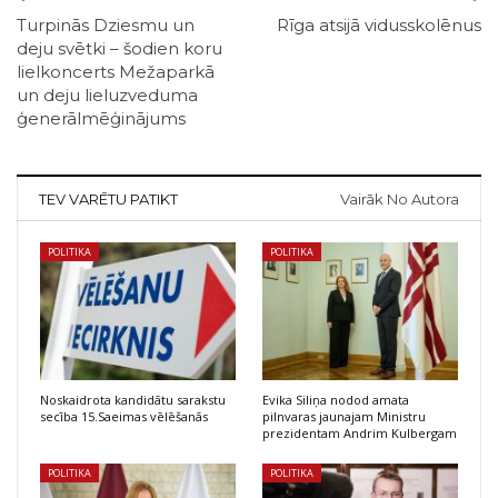
Turpinās Dziesmu un
Rīga atsijā vidusskolēnus
deju svētki – šodien koru
lielkoncerts Mežaparkā
un deju lieluzveduma
ģenerālmēģinājums
TEV VARĒTU PATIKT
Vairāk No Autora
POLITIKA
POLITIKA
Noskaidrota kandidātu sarakstu
Evika Siliņa nodod amata
secība 15.Saeimas vēlēšanās
pilnvaras jaunajam Ministru
prezidentam Andrim Kulbergam
POLITIKA
POLITIKA