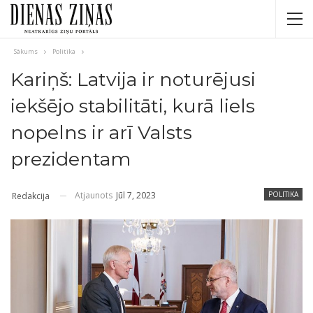
Sākums
Politika
Kariņš: Latvija ir noturējusi
iekšējo stabilitāti, kurā liels
nopelns ir arī Valsts
prezidentam
Atjaunots
Jūl 7, 2023
POLITIKA
Redakcija