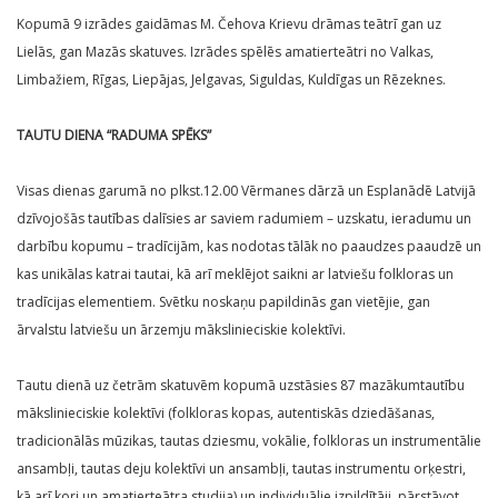
Kopumā 9 izrādes gaidāmas M. Čehova Krievu drāmas teātrī gan uz
Lielās, gan Mazās skatuves. Izrādes spēlēs amatierteātri no Valkas,
Limbažiem, Rīgas, Liepājas, Jelgavas, Siguldas, Kuldīgas un Rēzeknes.
TAUTU DIENA “RADUMA SPĒKS”
Visas dienas garumā no plkst.12.00 Vērmanes dārzā un Esplanādē Latvijā
dzīvojošās tautības dalīsies ar saviem radumiem – uzskatu, ieradumu un
darbību kopumu – tradīcijām, kas nodotas tālāk no paaudzes paaudzē un
kas unikālas katrai tautai, kā arī meklējot saikni ar latviešu folkloras un
tradīcijas elementiem. Svētku noskaņu papildinās gan vietējie, gan
ārvalstu latviešu un ārzemju mākslinieciskie kolektīvi.
Tautu dienā uz četrām skatuvēm kopumā uzstāsies 87 mazākumtautību
mākslinieciskie kolektīvi (folkloras kopas, autentiskās dziedāšanas,
tradicionālās mūzikas, tautas dziesmu, vokālie, folkloras un instrumentālie
ansambļi, tautas deju kolektīvi un ansambļi, tautas instrumentu orķestri,
kā arī kori un amatierteātra studija) un individuālie izpildītāji, pārstāvot