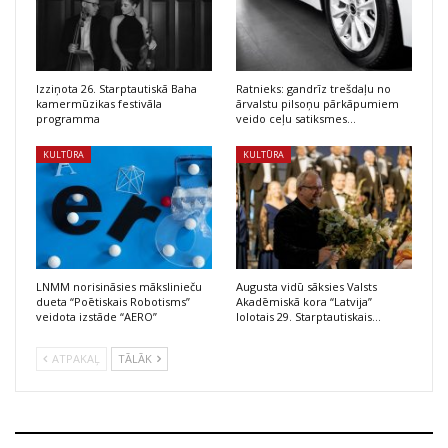
Izziņota 26. Starptautiskā Baha
Ratnieks: gandrīz trešdaļu no
kamermūzikas festivāla
ārvalstu pilsoņu pārkāpumiem
programma
veido ceļu satiksmes…
KULTŪRA
KULTŪRA
LNMM norisināsies mākslinieču
Augusta vidū sāksies Valsts
dueta “Poētiskais Robotisms”
Akadēmiskā kora “Latvija”
veidota izstāde “AERO”
lolotais 29. Starptautiskais…
ATPAKAĻ
TĀLĀK