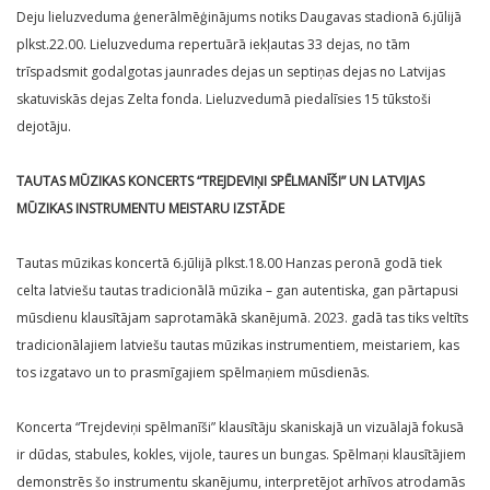
Deju lieluzveduma ģenerālmēģinājums notiks Daugavas stadionā 6.jūlijā
plkst.22.00. Lieluzveduma repertuārā iekļautas 33 dejas, no tām
trīspadsmit godalgotas jaunrades dejas un septiņas dejas no Latvijas
skatuviskās dejas Zelta fonda. Lieluzvedumā piedalīsies 15 tūkstoši
dejotāju.
TAUTAS MŪZIKAS KONCERTS “TREJDEVIŅI SPĒLMANĪŠI” UN LATVIJAS
MŪZIKAS INSTRUMENTU MEISTARU IZSTĀDE
Tautas mūzikas koncertā 6.jūlijā plkst.18.00 Hanzas peronā godā tiek
celta latviešu tautas tradicionālā mūzika – gan autentiska, gan pārtapusi
mūsdienu klausītājam saprotamākā skanējumā. 2023. gadā tas tiks veltīts
tradicionālajiem latviešu tautas mūzikas instrumentiem, meistariem, kas
tos izgatavo un to prasmīgajiem spēlmaņiem mūsdienās.
Koncerta “Trejdeviņi spēlmanīši” klausītāju skaniskajā un vizuālajā fokusā
ir dūdas, stabules, kokles, vijole, taures un bungas. Spēlmaņi klausītājiem
demonstrēs šo instrumentu skanējumu, interpretējot arhīvos atrodamās