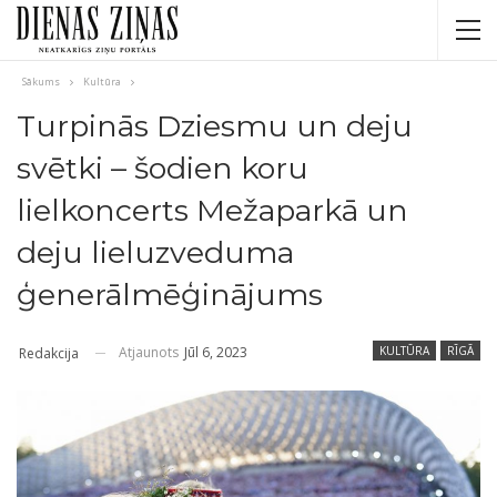
Sākums
Kultūra
Turpinās Dziesmu un deju
svētki – šodien koru
lielkoncerts Mežaparkā un
deju lieluzveduma
ģenerālmēģinājums
Atjaunots
Jūl 6, 2023
KULTŪRA
RĪGĀ
Redakcija