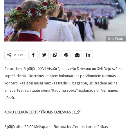
Jānis Pipars
Dalīties
Ceturtdien, 6. jūlijā – XXVII Vispārējo latviešu Dziesmu un XVII Deju svētku
septītā dienā – līdztekus lielajiem kulminācijas pasākumiem turpinās
koncerti, kas izceļ mūsu mūzikas tradīciju bagātību, uz izrādēm aicina
amatierteātri un tautu diena “Raduma spēks” Esplanādē un Vērmanes
dārzā.
KORU LIELKONCERTS “TĪRUMS. DZIESMAS CEĻŠ”
6.jūlijā plkst.20.00 Mežaparka Sidraba birzī notiks koru mūzikas