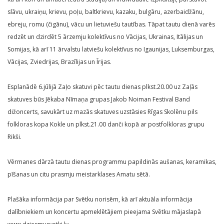
slāvu, ukraiņu, krievu, poļu, baltkrievu, kazaku, bulgāru, azerbaidžānu,
ebreju, romu (čigānu), vācu un lietuviešu tautības. Tāpat tautu dienā varēs
redzēt un dzirdēt 5 ārzemju kolektīvus no Vācijas, Ukrainas, Itālijas un
Somijas, kā arī 11 ārvalstu latviešu kolektīvus no Igaunijas, Luksemburgas,
Vācijas, Zviedrijas, Brazīlijas un Īrijas.
Esplanādē 6.jūlijā Zaļo skatuvi pēc tautu dienas plkst.20.00 uz Zaļās
skatuves būs Jēkaba Nīmaņa grupas Jakob Noiman Festival Band
dižoncerts, savukārt uz mazās skatuves uzstāsies Rīgas Skolēnu pils
folkloras kopa Kokle un plkst.21.00 danči kopā ar postfolkloras grupu
Rikši.
Vērmanes dārzā tautu dienas programmu papildinās aušanas, keramikas,
pīšanas un citu prasmju meistarklases Amatu sētā.
Plašāka informācija par Svētku norisēm, kā arī aktuāla informācija
dalībniekiem un koncertu apmeklētājiem pieejama Svētku mājaslapā