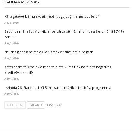
JAUNĀKĀS ZIŅAS
Kā sagatavot bērnu skolai, nepārslogojot ģimenes budžetu?
Aug 6, 2026
Septiņos mēnešos Vivi vilcienos pārvadāti 12 miljoni pasažieru; jūlijā 97,4 %
reisu…
Aug 6, 2026
Naudas glabāšana mājās var izmaksāt simtiem eiro gadā
Aug 6, 2026
Katrs desmitais mājokļa kredīta pieteikums tiek noraidīts negatīvas
kredītvēstures dēļ
Aug 6, 2026
Izziņota 26. Starptautiskā Baha kamermūzikas festivāla programma
Aug 5, 2026
ATPAKAĻ
TĀLĀK
1 no 1 243