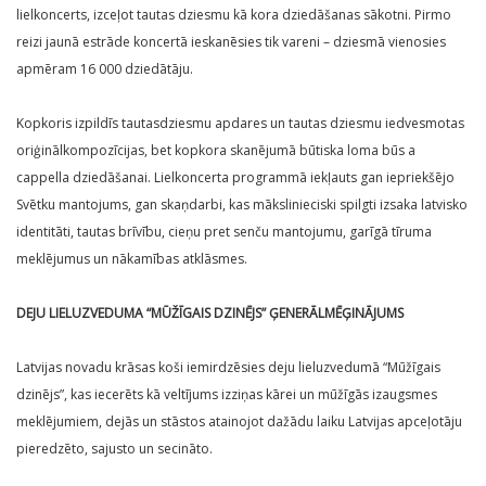
lielkoncerts, izceļot tautas dziesmu kā kora dziedāšanas sākotni. Pirmo
reizi jaunā estrāde koncertā ieskanēsies tik vareni – dziesmā vienosies
apmēram 16 000 dziedātāju.
Kopkoris izpildīs tautasdziesmu apdares un tautas dziesmu iedvesmotas
oriģinālkompozīcijas, bet kopkora skanējumā būtiska loma būs a
cappella dziedāšanai. Lielkoncerta programmā iekļauts gan iepriekšējo
Svētku mantojums, gan skaņdarbi, kas mākslinieciski spilgti izsaka latvisko
identitāti, tautas brīvību, cieņu pret senču mantojumu, garīgā tīruma
meklējumus un nākamības atklāsmes.
DEJU LIELUZVEDUMA “MŪŽĪGAIS DZINĒJS” ĢENERĀLMĒĢINĀJUMS
Latvijas novadu krāsas koši iemirdzēsies deju lieluzvedumā “Mūžīgais
dzinējs”, kas iecerēts kā veltījums izziņas kārei un mūžīgās izaugsmes
meklējumiem, dejās un stāstos atainojot dažādu laiku Latvijas apceļotāju
pieredzēto, sajusto un secināto.