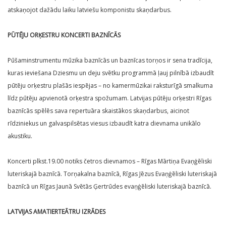
atskaņojot dažādu laiku latviešu komponistu skaņdarbus.
PŪTĒJU ORĶESTRU KONCERTI BAZNĪCĀS
Pūšaminstrumentu mūzika baznīcās un baznīcas torņos ir sena tradīcija,
kuras ieviešana Dziesmu un deju svētku programmā ļauj pilnībā izbaudīt
pūtēju orķestru plašās iespējas – no kamermūzikai raksturīgā smalkuma
līdz pūtēju apvienotā orķestra spožumam. Latvijas pūtēju orķestri Rīgas
baznīcās spēlēs sava repertuāra skaistākos skaņdarbus, aicinot
rīdziniekus un galvaspilsētas viesus izbaudīt katra dievnama unikālo
akustiku.
Koncerti plkst.19.00 notiks četros dievnamos – Rīgas Mārtiņa Evaņģēliski
luteriskajā baznīcā. Torņakalna baznīcā, Rīgas Jēzus Evaņģēliski luteriskajā
baznīcā un Rīgas Jaunā Svētās Ģertrūdes evaņģēliski luteriskajā baznīcā.
LATVIJAS AMATIERTEĀTRU IZRĀDES