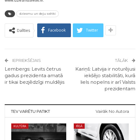
www.dziesmusvetki.lv.
dziesmu un deju svētki
Facebook
Twitter
Dalīties
IEPRIEKŠĒJAIS
TĀLĀK
Lembergs: Levits četrus
Kariņš: Latvija ir noturējusi
gadus prezidenta amatā
iekšējo stabilitāti, kurā
ir tikai bezjēdzīgi muldējis
liels nopelns ir arī Valsts
prezidentam
TEV VARĒTU PATIKT
Vairāk No Autora
KULTŪRA
RĪGĀ