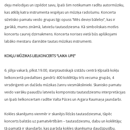
deju melodijas un izpildot savu, īpaši šim notikumam radītu autormūziku,
kas atklāj katra instrumenta iespējas un mūziķa radošumu. Koncerta
sižetisko pamatu veido grupas Iļģi opuss “Mēs deviņi bāleliņi”, kas ir
garākā, mums zināmā, latviešu tautasdziesma. Kā simboliskais motīvs
koncertu caurvij dzirnakmens. Koncerta norises vietā būs aplūkojami
labāko meistaru darinātie tautas mūzikas instrumenti.
KOKĻU MŪZIKAS LIELKONCERTS “LAIKA UPE”
6. jūlija vakarā, plkst.19.00, starptautiskajā izstāžu centrā Ķīpsalā kokļu
lielkoncertā piedalīsies gandrīz 400 koklētāju trīs vecuma grupās, 4
virsdiriģenti un dažādu mūzikas žanru viesmākslinieki. Skanisko pamatu
veido vairāku paaudžu latviešu komponistu tautasdziesmu interpretācijas
un īpaši lielkoncertam radītie Valta Pūces un Aigara Raumaņa jaundarbi.
Kokles skanējums vienmēr ir skanējis līdzās tautasdziesmai, tāpēc
koncerts balstās uz pamatvērtībām – tautasdziesmu, dabu un koklētāju;
tā pamatā ir skaņdarbi, kas parāda kokles skanējuma daudzpusību,