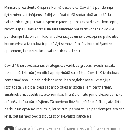
Ministru prezidents Krišjānis Kariņš uzsver, ka Covid-19 pandēmija ir
ilgtermiņa izaicinājums, tādēļ valdībai ciešā sadarbībā ar dažādu
sabiedrības grupu pārstāvjiem ir jāievieš “drošas sadzīves” koncepts,
radot iespēju sabiedrībai un tautsaimniecībai sadzīvot ar Covid-19
pandēmiju līdz brīdim, kad ar vakcinācijas un ierobežojumu palīdzību
koronavīrusa izplatība ir pastāvīgi samazināta līdz kontrolējamiem
apjomiem, kas neietekmē sabiedrības ikdienu.
Covid-19 ierobežošanas stratēģiskās vadības grupas izveidi nosaka
otrdien, 9. februārī, valdībā apstiprinātā stratēģija Covid-19 izplatības
samazināšanai un sabiedrības veselības saglabāšanai. Stratēģija
izstrādāta, valdībai cieši sadarbojoties ar sociālajiem partneriem,
zinātniekiem, veselības, ekonomikas finanšu un citu jomu ekspertiem, kā
arī pašvaldību pārstāvjiem. Tā apvieno līdz šim gūtās mācības, aizsāktos
darbus un apvieno resursus, lai ne tikai pārvarētu šo pandēmijas izraisīto
krīzi, bet lai mēs pēc tās būtu stiprāki.Valsts kanceleja
Covid-19
Covid-19 vakcīna
Daniels Pavļuts
Kariņa valdība