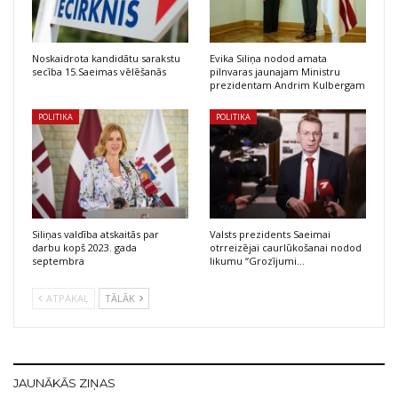
Noskaidrota kandidātu sarakstu
Evika Siliņa nodod amata
secība 15.Saeimas vēlēšanās
pilnvaras jaunajam Ministru
prezidentam Andrim Kulbergam
POLITIKA
POLITIKA
Siliņas valdība atskaitās par
Valsts prezidents Saeimai
darbu kopš 2023. gada
otrreizējai caurlūkošanai nodod
septembra
likumu “Grozījumi…
ATPAKAĻ
TĀLĀK
JAUNĀKĀS ZIŅAS