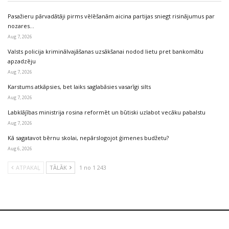
Pasažieru pārvadātāji pirms vēlēšanām aicina partijas sniegt risinājumus par
nozares…
Aug 7, 2026
Valsts policija kriminālvajāšanas uzsākšanai nodod lietu pret bankomātu
apzadzēju
Aug 7, 2026
Karstums atkāpsies, bet laiks saglabāsies vasarīgi silts
Aug 7, 2026
Labklājības ministrija rosina reformēt un būtiski uzlabot vecāku pabalstu
Aug 7, 2026
Kā sagatavot bērnu skolai, nepārslogojot ģimenes budžetu?
Aug 6, 2026
ATPAKAĻ
TĀLĀK
1 no 1 243