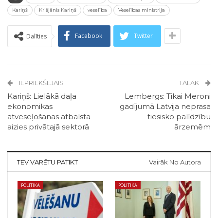
Kariņš
Krišjānis Kariņš
veselība
Veselības ministrija
Facebook
Twitter
Dalīties
IEPRIEKŠĒJAIS
TĀLĀK
Kariņš: Lielākā daļa
Lembergs: Tikai Meroni
ekonomikas
gadījumā Latvija neprasa
atveseļošanas atbalsta
tiesisko palīdzību
aizies privātajā sektorā
ārzemēm
TEV VARĒTU PATIKT
Vairāk No Autora
POLITIKA
POLITIKA