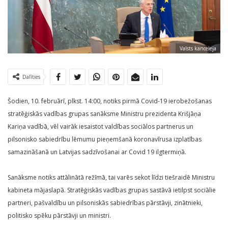
Valsts kanceleja
Dalīties
Šodien, 10. februārī, plkst. 14:00, notiks pirmā Covid-19 ierobežošanas
stratēģiskās vadības grupas sanāksme Ministru prezidenta Krišjāņa
Kariņa vadībā, vēl vairāk iesaistot valdības sociālos partnerus un
pilsonisko sabiedrību lēmumu pieņemšanā koronavīrusa izplatības
samazināšanā un Latvijas sadzīvošanai ar Covid 19 ilgtermiņā.
Sanāksme notiks attālinātā režīmā, tai varēs sekot līdzi tiešraidē Ministru
kabineta mājaslapā. Stratēģiskās vadības grupas sastāvā ietilpst sociālie
partneri, pašvaldību un pilsoniskās sabiedrības pārstāvji, zinātnieki,
politisko spēku pārstāvji un ministri.