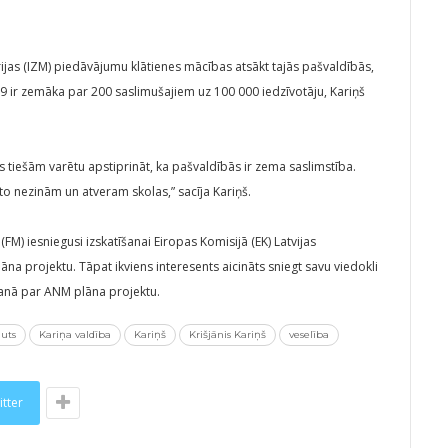
trijas (IZM) piedāvājumu klātienes mācības atsākt tajās pašvaldībās,
9 ir zemāka par 200 saslimušajiem uz 100 000 iedzīvotāju, Kariņš
s tiešām varētu apstiprināt, ka pašvaldībās ir zema saslimstība.
s to nezinām un atveram skolas,” sacīja Kariņš.
 (FM) iesniegusi izskatīšanai Eiropas Komisijā (EK) Latvijas
 projektu. Tāpat ikviens interesents aicināts sniegt savu viedokli
anā par ANM plāna projektu.
ļuts
Kariņa valdība
Kariņš
Krišjānis Kariņš
veselība
itter