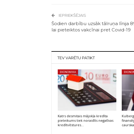
IEPRIEKŠĒJAIS
Šodien darbību uzsāk tālruņa līnija 
lai pieteiktos vakcīnai pret Covid-19
TEV VARĒTU PATIKT
EKONOMIKA
EKONO
Katrs desmitais mājokļa kredīta
Kulberg
pieteikums tiek noraidīts negatīvas
finans
kredītvēstures…
caursk