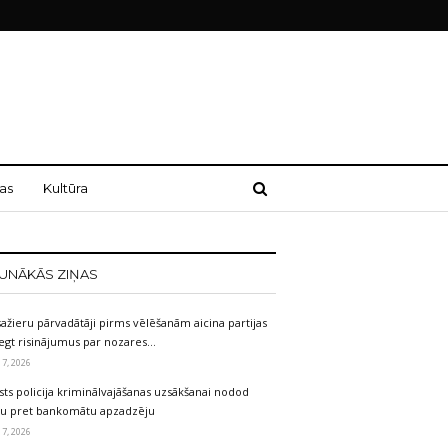
as
Kultūra
UNĀKĀS ZIŅAS
ažieru pārvadātāji pirms vēlēšanām aicina partijas
egt risinājumus par nozares…
 7, 2026
sts policija kriminālvajāšanas uzsākšanai nodod
etu pret bankomātu apzadzēju
 7, 2026