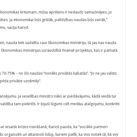
 ekonomikas kritumam, mūsu aprēķins ir nedaudz samazinājies, jo
īties. Ja ekonomikai būs grūtāk, palīdzības naudas būs vairāk,”
u, sacīja Kariņš.
am, nauda tiek sadalīta caur Ekonomikas ministriju, tā jau nav nauda
o Ekonomikas ministrijas uzraudzībā finansē projektus, kas ir pamatā
rs 70-75% – no šīs naudas “nonāks privātās kabatās”. “Jo ne jau valsts
pilda privātie uzņēmēji”.
nansējumu. Ja veselības ministrs nāks ar piedāvājumu, kādā veidā tur
valdība tam piekritīs. Ir bijuši lūgumi celt mediķu atalgojumu, konkrēti
iesaisti krīzes risināšanā, Kariņš pauda, ka “sociālie partneri
i organizēti un attaisnoti lobiji, kuriem patīk, ka viss notiek tā, kā viņi