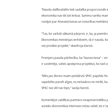
“Nauda dalībvalstīm tiek sadalīta proporcionāli
ekonomika nav tik ļoti kritusi. Summa varētu main
runājot par Atveseļošanas un noturības mehānism
“Tas, ko varbūt sākumā pārprot, ir, ka, ja piemēr
Ekonomikas ministrijas ierēdņiem, tā ir nauda, k
visi privātie projekti,” skaidroja Kariņš.
Premjers pauda pārliecību, ka “lauvas tiesa” – vi
ir uzņēmējs, valsts apstiprina projektus, ko tad iz
“Mēs jau divreiz esam piešķīruši SPKC papildu fi
vajadzētu pacelt algas, es nešaubos ne mirkli, ka 
SPKC tas vēl nav bijis,” sacīja Kariņš.
Komentējot valdības partneru neapmierinātību par 
aizstāv ekonomikas intereses mūsu valstī, tie ir lab