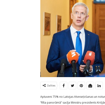
Dalīties
Aptuveni 75% no Latvijas Atveseļošanas un noturīb
“Rīta panorāmā” sacīja Ministru prezidents Krišjāni