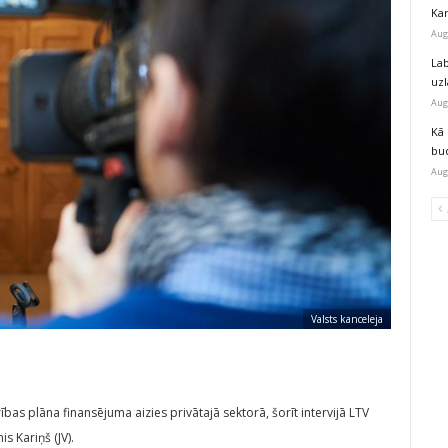
Kar
Aug
Lab
uz
Aug
Kā 
bu
Aug
Valsts kanceleja
as plāna finansējuma aizies privātajā sektorā, šorīt intervijā LTV
s Kariņš (JV).