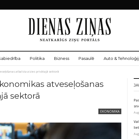
Sabiedrība
Politika
Bizness
Pasaulē
Auto & Tehnoloģij
eseļošanas atbalsta aizies privātajā sektorā
 ekonomikas atveseļošanas
JA
ajā sektorā
Pas
sni
EKONOMIKA
Aug
Val
li
Aug