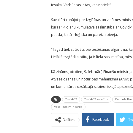
iesaka. Varbūt tas ir tas, kas notiek.”
Savukārt runājot par Izglītības un zinātnes minis
kurās 14 dienu kumulatīvā saslimstība ar Covid-1
pauda, ka tā irloģiska un pareiza pieeja.
“Tagad tiek strādāts pie testēšanas algoritma, ka
Lielākā traģēdija būtu, ja ir liela saslimstība, mē
Kā zināms, otrdien, 9. februārī, Finanšu ministrija
Atveseļošanas un noturības mehānisma (ANM) plāna
un komentārus uzsāktajā sabiedriskajā apsprieš
Covid-19
Covid-19 vakcīna
Daniels Pav
Veselības ministrija
Facebook
Tw
Dalīties