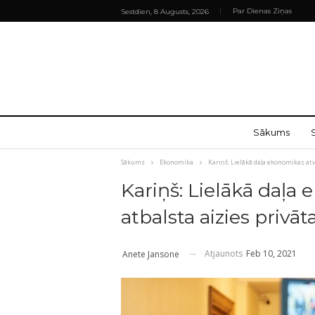
Par Dienas Ziņas
Sestdien, 8 Augusts, 2026
Sākums
Sākums
Ekonomika
Kariņš: Lielākā daļa ekonomikas atv
Kariņš: Lielākā daļa
atbalsta aizies privāt
Atjaunots
Feb 10, 2021
Anete Jansone