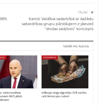
TĀLĀK
8989,
Kariņš: Valdībai sadarbībā ar dažādu
sabiedrības grupu pārstāvjiem ir jāievieš
“drošas sadzīves” koncepts
Vairāk No Autora
MIKA
EKONOMIKA
s: valsts budžeta
Inflācijas slogs atgriežas: ECB varētu
ējumam NVO jābūt
celt likmes jau rudenī
atāmam