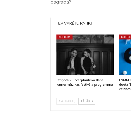
pagraba?
TEV VARĒTU PATIKT
KULTŪRA
KULTŪ
Izziņota 26. Starptautiskā Baha
LNMM no
kamermūzikas festivāla programma
dueta “
veidota
ATPAKAĻ
TĀLĀK