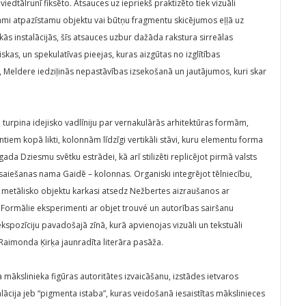
 viedtālrunī fiksēto. Atsauces uz iepriekš praktizēto tiek vizuāli
tami atpazīstamu objektu vai būtņu fragmentu skicējumos eļļā uz
ās instalācijās, šīs atsauces uzbur dažāda rakstura sirreālas
iskas, un spekulatīvas pieejas, kuras aizgūtas no izglītības
, Meldere iedziļinās nepastāvības izsekošanā un jautājumos, kuri skar
 turpina idejisko vadlīniju par vernakulārās arhitektūras formām,
iem kopā likti, kolonnām līdzīgi vertikāli stāvi, kuru elementu forma
da Dziesmu svētku estrādei, kā arī stilizēti replicējot pirmā valsts
saiešanas nama Gaidē – kolonnas. Organiski integrējot tēlniecību,
to metālisko objektu karkasi atsedz Nežbertes aizraušanos ar
 Formālie eksperimenti ar objet trouvé un autorības sairšanu
ekspozīciju pavadošajā zīnā, kurā apvienojas vizuāli un tekstuāli
 Raimonda Ķirķa jaunradīta literāra pasāža.
 mākslinieka figūras autoritātes izvaicāšanu, izstādes ietvaros
alācija jeb “pigmenta istaba”, kuras veidošanā iesaistītas mākslinieces