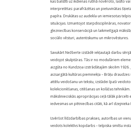
kas balstīti uz ikdienas rutīnā novēroto, lasīto vai
interpretētas: parafrāzētas un pietuvinātas šķie
papīra. Drukātas uz audekla un iemiesotas telpisk
situācijas. Izmantojot starpdisciplināras, novator
glezniecības konservācijā un laikmetīgajā mākslā
sociālo vēsturi, autentiskumu un mikrovēstures.
Savukārt Nežberte izstādē iekļautajā darbu sērijā
veidojot skulptūras. Tās ir no modulāriem element
aizgūta no Kundziņa izstrādātajām skicēm 1926. ga
aizsargātā kultūras pieminekļa – Brāļu draudzes 
attēlu veidošanu un tekstu, izstādei īpaši veido
kolekcionēšanas, citēšanas un kolāžas tehnikām.
mākslinieciskās apropriācijas ceļā tālāk pārcelti 
iedvesmas un pētniecības citāti, kā arī dzejnieka
Izvēršot līdzdarbības prakses, autorības un viena
veidots kolektīvs kopdarbs – telpiska smilšu inst