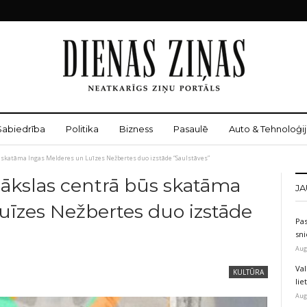
Sabiedrība
Politika
Bizness
Pasaulē
Auto & Tehnoloģij
skatāma Ingas Melderes un Luīzes Nežbertes duo izstāde “Saulstāves”
ākslas centrā būs skatāma
JA
uīzes Nežbertes duo izstāde
Pas
sni
Aug
Val
KULTŪRA
li
Aug