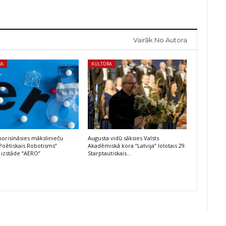
Vairāk No Autora
RA
KULTŪRA
risināsies mākslinieču
Augusta vidū sāksies Valsts
Poētiskais Robotisms”
Akadēmiskā kora “Latvija” lolotais 29.
 izstāde “AERO”
Starptautiskais…