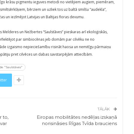
abīgo krāsu pigmentu ieguves metodi no vietējiem augiem, piemēram,
smiltsērkšķiem, bērziem un uzliek tos uz baltā smilšu “audekla”,
as un iezīmējot Latvijas un Baltijas floras devumu.
ms Melderes un Nežbertes “Saulstāves” pieskaras arī ekoloģiskās,
eflektējot par simbiocēnas jeb domām par cilvēku ne no
zstāde izgaismo nepieciešamību risināt haosa un nemitīgu pārmaiņu
empātiju pret cilvēces un dabas savstarpējām attiecībām.
de "Saulstāves"
itter
TĀLĀK
 to,
Eiropas mobilitātes nedēļas izskaņā
var
norisināsies Rīgas Tvīda brauciens