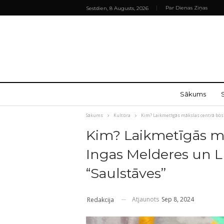
Par Dienas Ziņas
Sestdien, 8 Augusts, 2026
Sākums
Sākums
Kultūra
Kim? Laikmetīgās mākslas centrā būs 
Kim? Laikmetīgās m
Ingas Melderes un L
“Saulstāves”
Atjaunots
Sep 8, 2024
Redakcija