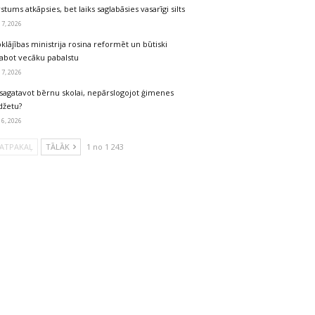
stums atkāpsies, bet laiks saglabāsies vasarīgi silts
 7, 2026
klājības ministrija rosina reformēt un būtiski
labot vecāku pabalstu
 7, 2026
sagatavot bērnu skolai, nepārslogojot ģimenes
džetu?
 6, 2026
ATPAKAĻ
TĀLĀK
1 no 1 243