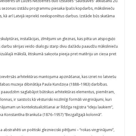
Melderes un Luīzes Nežbertes duo izstādes “Saulstāves” atklāšanu 20.
ens sezonas izstāžu programmu piesaka īpašs kopdarbs, mākslinieču
tus, kā arī Latvijā iepriekš neeksponētus darbus. Izstāde būs skatāma
 skulptūras, instalācijas, zīmējumi un gleznas, kas pēta un atspoguļo
īs darbu sērijas veido dialogu starp divu dažādu paaudžu mākslinieču
zuālajā mākslā, ētiskumā sakņota pieeja pret matēriju un cieņa pret
ievērsās arhitektūras mantojuma apzināšanai, kas izriet no latviešu
īvdabas muzeja dibinātāja Paula Kundziņa (1888–1983) darbības.
 paaudzēm saglabājot būtiskus arhitektūras elementus, piemēram,
olonnas, ir saistošs kā vēsturiski nozīmīgi formāli vingrinājumi, kuri
nājumam un kontekstualizēšanai ar līdzīga reģistra “ideju laukiem”,
a Konstantīna Brankuša (1876–1957) “Bezgalīgajā kolonnā”.
abstrahēti un poētiski gleznieciski pētījumi – “rokas vingrinājumi”,