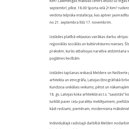
Kim? Laikmetīgās mākslas centrs ielūdz uz Ingas 
septembrī, plkst. 18.00 Sporta ielā 2! Kim? rud
veidota telpiska instalācija, kas aptver jaunradī
no 21. septembra līdz 17. novembrim.
Izstādes platībā iekļautas vairākas darbu sērijas:
reģionālās sociālās un kultūrvēstures nianses. Š
praksēm, kurās atbalsojas naratīva atdzimšana vi
pagātnes liecībām.
Izstādes tapšanas ieskaņā Meldere un Nežberte p
arhitekta un etnogrāfa, Latvijas Etnogrāfiskā br
Kundziņa unikālais veikums, pētot un nākamajām
18. gs. Latvijas koka arhitektūras t.s. “sauļotās” k
turklāt paver ceļu paralēļu meklējumiem, pielīdzi
kādi redzami, piemēram, modernisma māksliniek
Individuālajā radošajā darbībā Melderi nodarbina 