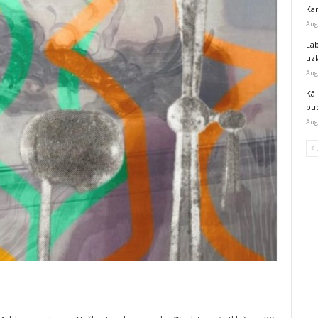
Kar
Aug
Lab
uz
Aug
Kā 
bu
Aug