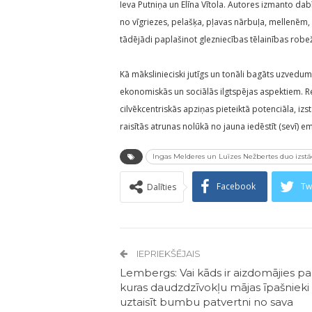
Ieva Putniņa un Elīna Vītola. Autores izmanto d
no vīgriezes, pelašķa, pļavas nārbuļa, mellenēm, 
tādējādi paplašinot glezniecības tēlainības robež
Kā mākslinieciski jutīgs un tonāli bagāts uzvedu
ekonomiskās un sociālās ilgtspējas aspektiem. R
cilvēkcentriskās apziņas pieteiktā potenciāla, i
raisītās atrunas nolūkā no jauna iedēstīt (sevī) 
Ingas Melderes un Luīzes Nežbertes duo izstā
Facebook
Tw
Dalīties
IEPRIEKŠĒJAIS
Lembergs: Vai kāds ir aizdomājies par
kuras daudzdzīvokļu mājas īpašnieki 
uztaisīt bumbu patvertni no sava