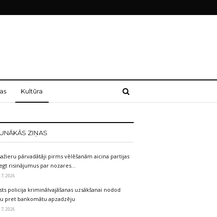
as
Kultūra
UNĀKĀS ZIŅAS
ažieru pārvadātāji pirms vēlēšanām aicina partijas
egt risinājumus par nozares…
 7, 2026
sts policija kriminālvajāšanas uzsākšanai nodod
etu pret bankomātu apzadzēju
 7, 2026