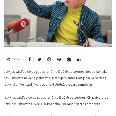
Dalīties
Latvijas valdība divus gadus runā, ka jābūvē patvertnes, bet pa šo laiku
nav uzbūvēta neviena patvertne, intervijā “Ventas Balsij” sacīja partijas
“Latvijai un Ventspilij” valdes priekšsēdētājs Aivars Lembergs.
“Latvijas valdība divus gadus runā, ka jābūvē patvertnes. Cik patvertnes
Latvijā ir uzbūvētas? Necik. Tukša salmu kulšana,” sacīja Lembergs.