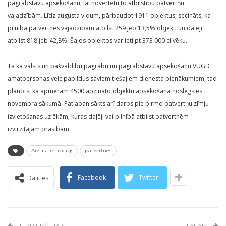
pagrabstāvu apsekošanu, lai novērtētu to atbilstību patvertņu
vajadzībām. Līdz augusta vidum, pārbaudot 1911 objektus, secināts, ka
pilnībā patvertnes vajadzībām atbilst 259 jeb 13,5% objekti un daļēji
atbilst 818 jeb 42,8%. Šajos objektos var ietilpt 373 000 cilvēku.
Tā kā valsts un pašvaldību pagrabu un pagrabstāvu apsekošanu VUGD
amatpersonas veic papildus saviem tiešajiem dienesta pienākumiem, tad
plānots, ka apmēram 4500 apzināto objektu apsekošana noslēgsies
novembra sākumā. Patlaban sākts arī darbs pie pirmo patvertņu zīmju
izvietošanas uz ēkām, kuras daļēji vai pilnībā atbilst patvertnēm
izvirzītajam prasībām.
Aivars Lembergs
patvertnes
Facebook
Twitter
Dalīties
IEPRIEKŠĒJAIS
TĀLĀK