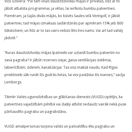
Viņš uzsvēra: “Pie tam visas daudzdzīvokļu mājas ir privātas, līdz ar to
jābūt atbalsta programmai, ja vēlas, lai ierīkotu bumbu patvertnes.
Piemēram, ja šajās divās mājās, ko būvēs Saules ielā Ventspilī, ir jābūt
patvertnei, tad mājas izmaksas sadārdzinās par apmēram 15% jeb 800
tūkstošiem, un līdz ar to tas vairs nebūs lēts īres nams. Vai arī tad valstij
jādotē.”
“Kuras daudzdzīvokļu mājas īpašnieki var uztaisīt bumbu patvertni no
sava pagraba? Ir jābūt rezerves izejai, gaisa ventilācijas sistēmai,
labierīcībām, ūdenim, kanalizācijai. Tas viss maksā naudu. Kad Rīgas
priekšnieki sāk runāt šīs gudrās lietas, lai viņi pastāsta šīs nianses,” sacīja
Lembergs.
Tikmēr Valsts ugunsdzēsības un glābšanas dienests (VUGD) izpētījis, ka
patvertnes vajadzībām pilnībā vai daļēji atbilst nedaudz vairāk nekā puse
pārbaudīto pagrabu un pagrabstāvu.
VUGD amatpersonas turpina valsts un pašvaldību ēku pagrabu un