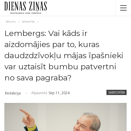
Sākums
Sabiedrība
Lembergs: Vai kāds ir
aizdomājies par to, kuras
daudzdzīvokļu mājas īpašnieki
var uztaisīt bumbu patvertni
no sava pagraba?
Atjaunots
Sep 11, 2024
SABIEDRĪBA
Redakcija