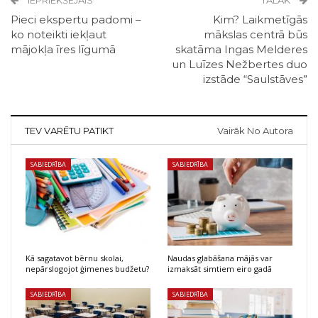
Pieci ekspertu padomi –
Kim? Laikmetīgās
ko noteikti iekļaut
mākslas centrā būs
mājokļa īres līgumā
skatāma Ingas Melderes
un Luīzes Nežbertes duo
izstāde “Saulstāves”
TEV VARĒTU PATIKT
Vairāk No Autora
SABIEDRĪBA
SABIEDRĪBA
Kā sagatavot bērnu skolai,
Naudas glabāšana mājās var
nepārslogojot ģimenes budžetu?
izmaksāt simtiem eiro gadā
SABIEDRĪBA
SABIEDRĪBA