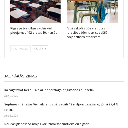
Rīgas pašvaldības skolās vēl
Visās skolās būs vienotas
pieejamas 192 vietas 10. klasēs
prasības bērnu ar speciālām
vajadzībām atbalstam
ATPAKAĻ
TĀLĀK
JAUNĀKĀS ZIŅAS
Kā sagatavot bērnu skolai, nepārslogojot ģimenes budžetu?
Aug 6, 2026
Septiņos mēnešos Vivi vilcienos pārvadāti 12 miljoni pasažieru; jūlijā 97,4 %
reisu…
Aug 6, 2026
Naudas glabāšana mājās var izmaksāt simtiem eiro gadā