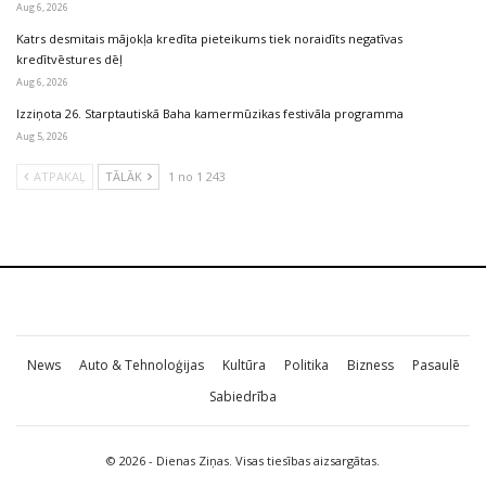
Aug 6, 2026
Katrs desmitais mājokļa kredīta pieteikums tiek noraidīts negatīvas
kredītvēstures dēļ
Aug 6, 2026
Izziņota 26. Starptautiskā Baha kamermūzikas festivāla programma
Aug 5, 2026
ATPAKAĻ
TĀLĀK
1 no 1 243
News
Auto & Tehnoloģijas
Kultūra
Politika
Bizness
Pasaulē
Sabiedrība
© 2026 - Dienas Ziņas. Visas tiesības aizsargātas.