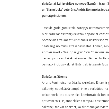
skriešanai. Lai izvairītos no nepatīkamām traumām
un “Stirnu buks” veterāns Andris Ronimoiss iepa
pamatprincipiem.
Pasaulē godalgotais taku skrējējs, ultramaratonist
bieži skriešanas treniņus uzsāk nepareizi, cenšoti
potenciālas traumas: “Skriešana ir unikāls sport
neatkarīgi no mūsu atrašanās vietas. Tomēr, skrie
ar roku sakot – “tas ir par grūtu” vai “man visu l
treniņu process. Lai skriešanu iemīlētu un lai tā n
pamatprincipus – skriet lēnām, skriet samērīgos 
Skriešanas ātrums
Andris Ronimoiss norāda, ka skriešana lēnam ir g
sākotnēji notiek ātrā tempā, ir liela varbūtība, ka
pakāpeniski, tas būs ne tikai komfortablāk, bet ar
aptuveni 80%, ir jānotiek lēnā tempā. Lēns temps
sākotnēji tas var nozīmēt, ka skriešana jāaizvieto