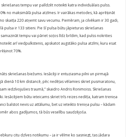
 skriešanas tempu var palīdzēt noteikti katra individuālais pulss.
z 70% no maksimālā pulsa atzīmes. Ir vairākas metodes, kā aprēķināt
no skaitļa 220 atņemt savu vecumu. Piemēram, ja cilvēkam ir 30 gadi,
 pulsa ir 133 sitieni. Pie šī pulsa būtu jāpieturas skriešanas
s samazināt tempu vai pāriet soļos līdz brīdim, kad pulss nokrities
oteikt arī viedpulkstenis, apskatot augstāko pulsa atzīmi, kuru esat
prēķinot 70%.
āts skriešanas biežums. Iesācēji ir entuziasma pilni un pirmajā
ajā dienā 10 km distancē, pēc nedēļas vēlamies skriet pusmaratonu,
am iedzīvojušies traumā,” skaidro Andris Ronimoiss. Skriešanas
ki. Iesācējiem būtu ieteicams skriet trīs reizes nedēļa, katram treniņa
tanci balstot nevis uz attālumu, bet uz ieteikto treniņa pulsu – kādam
 Tomēr abos gadījumos, tā būs veselību saudzējoša.
jebkuru citu dzīves notikumu – ja ir vēlme ko sasniegt, tas jādara