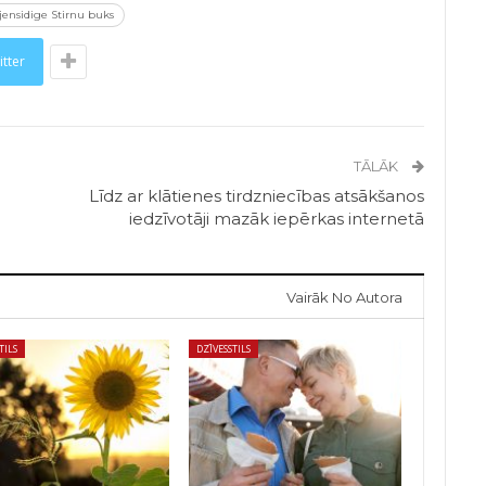
jensidige Stirnu buks
itter
TĀLĀK
Līdz ar klātienes tirdzniecības atsākšanos
iedzīvotāji mazāk iepērkas internetā
Vairāk No Autora
TILS
DZĪVESSTILS