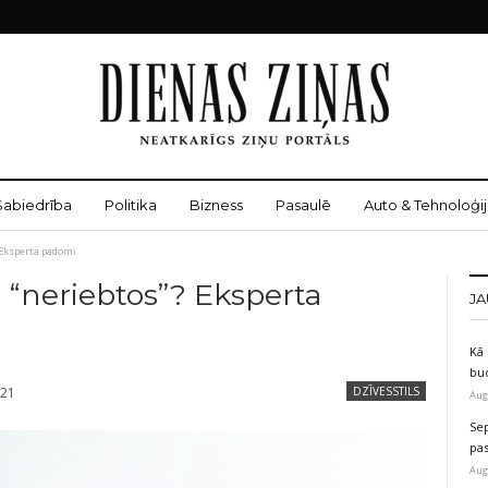
Sabiedrība
Politika
Bizness
Pasaulē
Auto & Tehnoloģij
? Eksperta padomi.
na “neriebtos”? Eksperta
JA
Kā 
bu
021
DZĪVESSTILS
Aug
Sep
pas
Aug