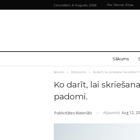
Par Dienas Ziņas
Ceturtdien, 6 Augusts, 2026
Sākums
Sākums
Dzīvesstils
Ko darīt, lai skriešana “neriebtos”
Ko darīt, lai skrieša
padomi.
Atjaunots
Aug 12, 2
Publicitātes Materiāls