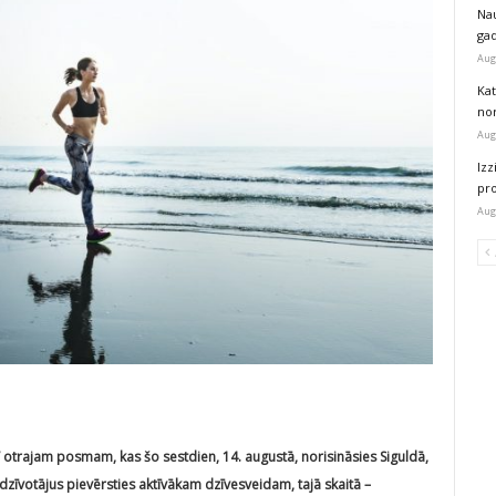
Na
ga
Aug
Kat
nor
Aug
Izz
pr
Aug
” otrajam posmam, kas šo sestdien, 14. augustā, norisināsies Siguldā,
iedzīvotājus pievērsties aktīvākam dzīvesveidam, tajā skaitā –