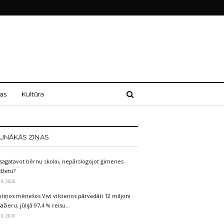
as
Kultūra
UNĀKĀS ZIŅAS
sagatavot bērnu skolai, nepārslogojot ģimenes
džetu?
 6, 2026
tiņos mēnešos Vivi vilcienos pārvadāti 12 miljoni
ažieru; jūlijā 97,4 % reisu…
 6, 2026