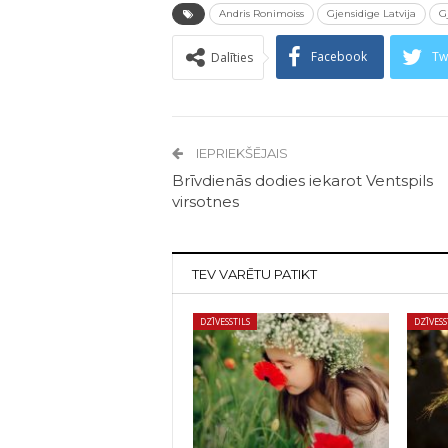
Andris Ronimoiss
Gjensidige Latvija
G
Facebook
Tw
Dalīties
IEPRIEKŠĒJAIS
Brīvdienās dodies iekarot Ventspils
virsotnes
TEV VARĒTU PATIKT
DZĪVESSTILS
DZĪVESS