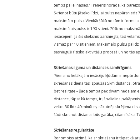
temps palielināsies.” Treneris norāda, ka pareizo
Skrienot būtu jāseko līdzi, lai pulss nepārsnied
maksimālo pulsu. Vienkāršākā no tām ir formula 
maksimālais pulss ir 190 sitieni. 70% no maksimālā
iesācējiem. Ja šis slieksnis pārsniegts, tad vēlam
vismaz par 10 sitieniem. Maksimālo pulsu palīdz n
sasnieguši fizisko aktivitāšu procesā un no tās a
Skriešanas ilguma un distances samērīgums
“Viena no lielākajām iesācēju kļūdām ir nepārdom
skriešanas dienā tas izpaužas 5km distancē, otr
bet realitātē – šādā tempā pēc divām nedēļām es
distance, tāpat kā temps, ir jāpalielina pakāpenis
veltot 30 līdz 40 minūtes, sākotnēji skrējiena dis
šādi skrienot distance būs garāka, citam īsāka.
Skriešanas regularitāte
Ronomoiss atzīmē, ka ar skriešanu ir tāpat kā ar 