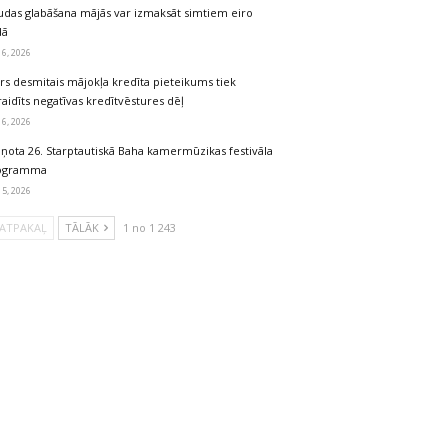
udas glabāšana mājās var izmaksāt simtiem eiro
dā
 6, 2026
rs desmitais mājokļa kredīta pieteikums tiek
aidīts negatīvas kredītvēstures dēļ
 6, 2026
iņota 26. Starptautiskā Baha kamermūzikas festivāla
ogramma
 5, 2026
ATPAKAĻ
TĀLĀK
1 no 1 243