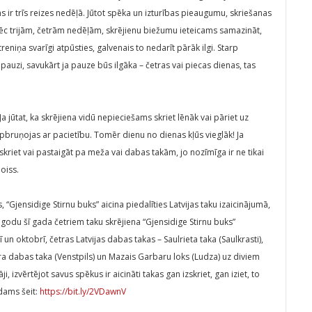
 ir trīs reizes nedēļā. Jūtot spēka un izturības pieaugumu, skriešanas
pēc trijām, četrām nedēļām, skrējienu biežumu ieteicams samazināt,
eniņa svarīgi atpūsties, galvenais to nedarīt pārāk ilgi. Starp
 pauzi, savukārt ja pauze būs ilgāka – četras vai piecas dienas, tas
a jūtat, ka skrējiena vidū nepieciešams skriet lēnāk vai pāriet uz
āapbruņojas ar pacietību. Tomēr dienu no dienas kļūs vieglāk! Ja
kriet vai pastaigāt pa meža vai dabas takām, jo nozīmīga ir ne tikai
oiss.
“Gjensidige Stirnu buks” aicina piedalīties Latvijas taku izaicinājumā,
 godu šī gada četriem taku skrējiena “Gjensidige Stirnu buks”
un oktobrī, četras Latvijas dabas takas – Saulrieta taka (Saulkrasti),
ra dabas taka (Venstpils) un Mazais Garbaru loks (Ludza) uz diviem
 izvērtējot savus spēkus ir aicināti takas gan izskriet, gan iziet, to
dams šeit:
https://bit.ly/2VDawnV