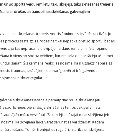
 un šo sporta veidu iemīlētu, taku skrējējs, taku skriešanas treneris
zīstina ar drošas un baudpilnas skriešanas galvenajiem
s un taku skriešanas treneris Andris Ronimoiss iezīmē, ka cilvēki ļoti
es procesu sasteigt. Tā rodas ne tikai nepatika pret šo sportu, bet arī
a veids, jo tas neprasa lielu ekipējuma daudzumu un ir īstenojams
šana ir viens no sporta veidiem, kuriem liela daļa iesācēju aši atmet
aiku “dur sānā””. Šīs ķermeņa reakcijas nozīmē, ka ir uzsākts nepareizs
enestu traumas, iesācējiem ļoti svarīgi ievērot trīs galvenos
apjomos un skriet regulāri. “
alvenais skriešanas iesācēja pamatprincips. Ja skriešana jau
 šis sports neies pie sirds. Ja skriešanas temps tiek palielināts
ī saudzīgāk mūsu veselībai: “Sakontēji lielākajai daļai skrējiena jeb
 nozīmē, ka skrējiena laikā varat sarunāties vai dziedāt. Kādam
 ar ātru iešanu. Tomēr trenējoties regulāri, izturība un skrējiena