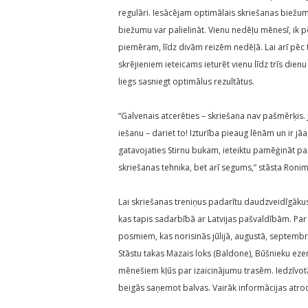
regulāri. Iesācējam optimālais skriešanas biežums
biežumu var palielināt. Vienu nedēļu mēnesī, ik 
piemēram, līdz divām reizēm nedēļā. Lai arī pēc tr
skrējieniem ieteicams ieturēt vienu līdz trīs dienu
liegs sasniegt optimālus rezultātus.
“Galvenais atcerēties – skriešana nav pašmērķis. J
iešanu – dariet to! Izturība pieaug lēnām un ir j
gatavojaties Stirnu bukam, ieteiktu pamēģināt pas
skriešanas tehnika, bet arī segums,” stāsta Ronim
Lai skriešanas treniņus padarītu daudzveidīgākus, 
kas tapis sadarbībā ar Latvijas pašvaldībām. Par
posmiem, kas norisinās jūlijā, augustā, septembrī 
Stāstu takas Mazais loks (Baldone), Būšnieku eze
mēnešiem kļūs par izaicinājumu trasēm. Iedzīvotāji,
beigās saņemot balvas. Vairāk informācijas atro