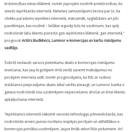
tirdzniecības vietas klātienē, tomēr joprojām novērtē priekšrocības, ko
sniedz iepirkšanās internetā. Nelielais samazinājums liecina par to, ka
cilvēku paradums iepirkties internetā, visticamāk, saglabāsies arī pēc
pandēmijas, kas nozīmē – lielākie ieguvēji būs tie uzņēmumi, kas spēj
nodrošināt labu klientu pieredzi gan iepērkoties klātienē, gan internetā,”
prognozē
Artūrs Budkēvics, Luminor e-komercijas un karšu risinājumu
vadītājs
.
Šobrīd nedaudz sarucis pieteikumu skaits e-komercijas risinājumu
ieviešanai, kas ļauj tirgotājiem ērtā veidā saņemt maksājumus no
pircējiem interneta vidē, tomēr prognozējams, ka līdz ar rudens
iestāšanos pieprasījumu skaits atkal varētu pieaugt, un Luminor banka ir
gatava nodrošināt visu uzņēmējiem nepieciešamo drošai un ērtai klientu
apkalpošanai internetā.
“Iepirkšanos internetā nākotnē veicinās tehnoloģiju pilnveidošanās, kas
nodrošinās arvien jaunas norēķinu iespējas pircējam un attīstītākus e-
komercijas portālus uzņēmējiem, ļaujot ērtāk sekot līdzi pirkumiem. Arī