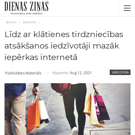
Sākums
Sabiedrība
Līdz ar klātienes tirdzniecības
atsākšanos iedzīvotāji mazāk
iepērkas internetā
Atjaunots
Aug 12, 2021
SABIEDRĪBA
Publicitātes Materiāls