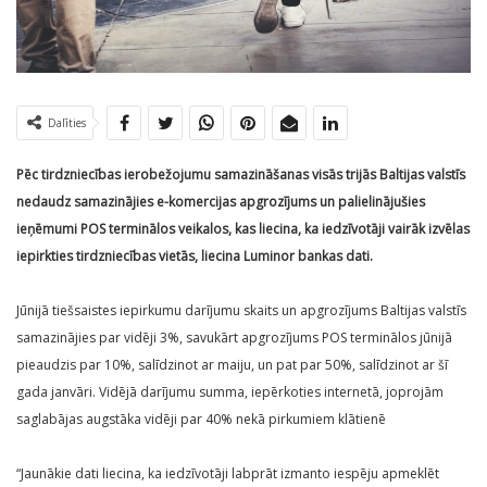
Dalīties
Pēc tirdzniecības ierobežojumu samazināšanas visās trijās Baltijas valstīs
nedaudz samazinājies e-komercijas apgrozījums un palielinājušies
ieņēmumi POS terminālos veikalos, kas liecina, ka iedzīvotāji vairāk izvēlas
iepirkties tirdzniecības vietās, liecina Luminor bankas dati.
Jūnijā tiešsaistes iepirkumu darījumu skaits un apgrozījums Baltijas valstīs
samazinājies par vidēji 3%, savukārt apgrozījums POS terminālos jūnijā
pieaudzis par 10%, salīdzinot ar maiju, un pat par 50%, salīdzinot ar šī
gada janvāri. Vidējā darījumu summa, iepērkoties internetā, joprojām
saglabājas augstāka vidēji par 40% nekā pirkumiem klātienē
“Jaunākie dati liecina, ka iedzīvotāji labprāt izmanto iespēju apmeklēt