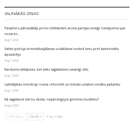
JAUNĀKĀS ZIŅAS
Pasažieru pārvadātāji pirms vēlēšanām aicina partijas sniegt risinājumus par
nozares…
Aug 7, 2026
Valsts policija kriminālvajāšanas uzsākšanai nodod lietu pret bankomātu
apzadzēju
Aug 7, 2026
Karstums atkāpsies, bet laiks saglabāsies vasarīgi silts
Aug 7, 2026
Labklājības ministrija rosina reformēt un būtiski uzlabot vecāku pabalstu
Aug 7, 2026
Kā sagatavot bērnu skolai, nepārslogojot ģimenes budžetu?
Aug 6, 2026
ATPAKAĻ
TĀLĀK
1 no 1 243