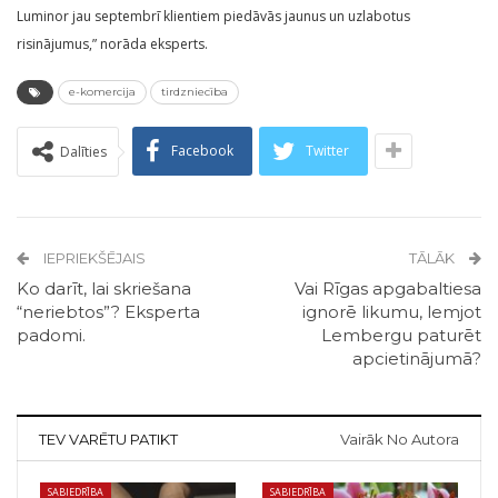
Luminor jau septembrī klientiem piedāvās jaunus un uzlabotus
risinājumus,” norāda eksperts.
e-komercija
tirdzniecība
Facebook
Twitter
Dalīties
IEPRIEKŠĒJAIS
TĀLĀK
Ko darīt, lai skriešana
Vai Rīgas apgabaltiesa
“neriebtos”? Eksperta
ignorē likumu, lemjot
padomi.
Lembergu paturēt
apcietinājumā?
TEV VARĒTU PATIKT
Vairāk No Autora
SABIEDRĪBA
SABIEDRĪBA