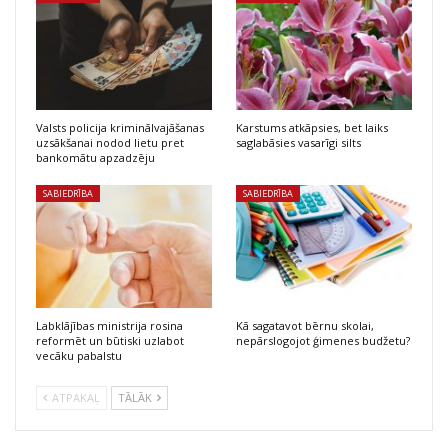
Valsts policija kriminālvajāšanas
Karstums atkāpsies, bet laiks
uzsākšanai nodod lietu pret
saglabāsies vasarīgi silts
bankomātu apzadzēju
SABIEDRĪBA
SABIEDRĪBA
Labklājības ministrija rosina
Kā sagatavot bērnu skolai,
reformēt un būtiski uzlabot
nepārslogojot ģimenes budžetu?
vecāku pabalstu
ATPAKAĻ
TĀLĀK