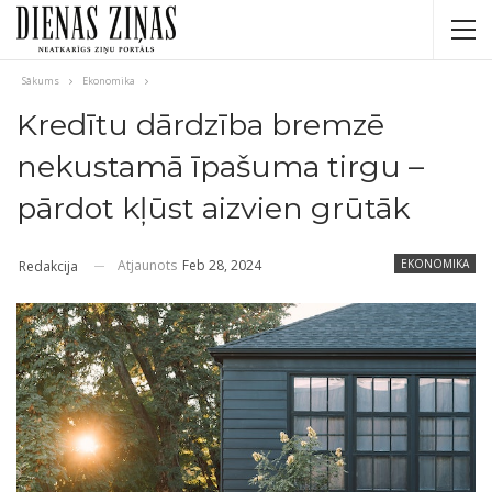
Sākums
Ekonomika
Kredītu dārdzība bremzē
nekustamā īpašuma tirgu –
pārdot kļūst aizvien grūtāk
Atjaunots
Feb 28, 2024
EKONOMIKA
Redakcija