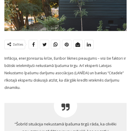
Dalīties
Inflācija, energoresursu krīze, Euribor likmes pieaugums – visi šie faktori ir
būtiski ietekmējuši nekustamā īpašuma tirgu. Arī eksperti Latvijas
Nekustamo īpašumu darījumu asociācijas (LANĪDA) un bankas “Citadele”
rīkotajā ekspertu diskusijā atzīst, ka dārgāki kredīti ietekmēs darījumu
dinamiku.
“Šobrīd situācija nekustamā īpašuma tirgū rāda, ka cilvēki