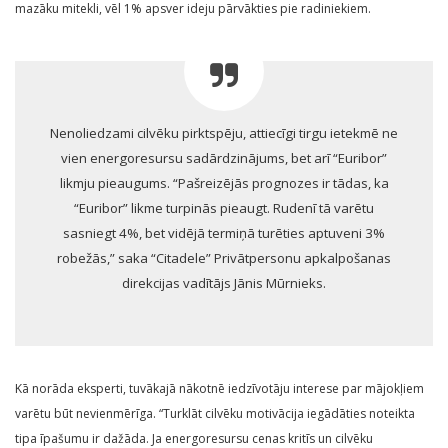
mazāku mitekli, vēl 1% apsver ideju pārvākties pie radiniekiem.
Nenoliedzami cilvēku pirktspēju, attiecīgi tirgu ietekmē ne
vien energoresursu sadārdzinājums, bet arī “Euribor”
likmju pieaugums. “Pašreizējās prognozes ir tādas, ka
“Euribor” likme turpinās pieaugt. Rudenī tā varētu
sasniegt 4%, bet vidējā termiņā turēties aptuveni 3%
robežās,” saka “Citadele” Privātpersonu apkalpošanas
direkcijas vadītājs Jānis Mūrnieks.
Kā norāda eksperti, tuvākajā nākotnē iedzīvotāju interese par mājokļiem
varētu būt nevienmērīga. “Turklāt cilvēku motivācija iegādāties noteikta
tipa īpašumu ir dažāda. Ja energoresursu cenas kritīs un cilvēku