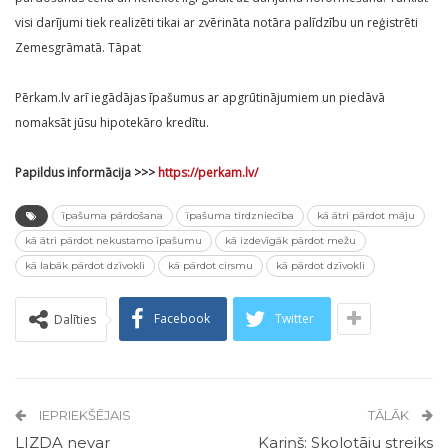
visi darījumi tiek realizēti tikai ar zvērināta notāra palīdzību un reģistrēti
Zemesgrāmatā. Tāpat
Pērkam.lv arī iegādājas īpašumus ar apgrūtinājumiem un piedāvā
nomaksāt jūsu hipotekāro kredītu.
Papildus informācija >>>
https://perkam.lv/
īpašuma pārdošana
īpašuma tirdzniecība
kā ātri pārdot māju
kā ātri pārdot nekustamo īpašumu
kā izdevīgāk pārdot mežu
kā labāk pārdot dzīvokli
kā pārdot cirsmu
kā pārdot dzīvokli
Facebook
Twitter
Dalīties
IEPRIEKŠĒJAIS
TĀLĀK
LIZDA nevar
Kariņš: Skolotāju streiks