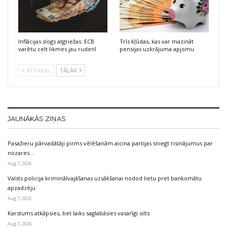
Inflācijas slogs atgriežas: ECB
Trīs kļūdas, kas var mazināt
varētu celt likmes jau rudenī
pensijas uzkrājuma apjomu
ATPAKAĻ
TĀLĀK
JAUNĀKĀS ZIŅAS
Pasažieru pārvadātāji pirms vēlēšanām aicina partijas sniegt risinājumus par
nozares…
Aug 7, 2026
Valsts policija kriminālvajāšanas uzsākšanai nodod lietu pret bankomātu
apzadzēju
Aug 7, 2026
Karstums atkāpsies, bet laiks saglabāsies vasarīgi silts
Aug 7, 2026