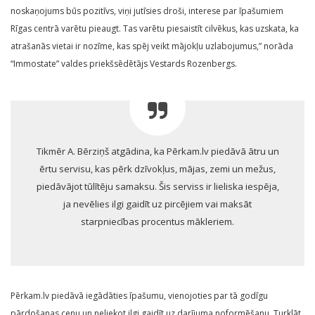
noskaņojums būs pozitīvs, viņi jutīsies droši, interese par īpašumiem
Rīgas centrā varētu pieaugt. Tas varētu piesaistīt cilvēkus, kas uzskata, ka
atrašanās vietai ir nozīme, kas spēj veikt mājokļu uzlabojumus,” norāda
“Immostate” valdes priekšsēdētājs Vestards Rozenbergs.
Tikmēr A. Bērziņš atgādina, ka Pērkam.lv piedāvā ātru un
ērtu servisu, kas pērk dzīvokļus, mājas, zemi un mežus,
piedāvājot tūlītēju samaksu. Šis serviss ir lieliska iespēja,
ja nevēlies ilgi gaidīt uz pircējiem vai maksāt
starpniecības procentus mākleriem.
Pērkam.lv piedāvā iegādāties īpašumu, vienojoties par tā godīgu
pārdošanas cenu un neliekot ilgi gaidīt uz darījuma noformēšanu. Turklāt