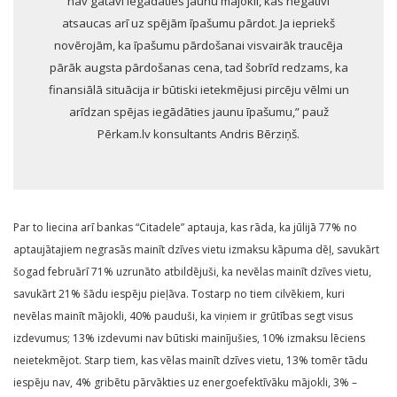
nav gatavi iegādāties jaunu mājokli, kas negatīvi
atsaucas arī uz spējām īpašumu pārdot. Ja iepriekš
novērojām, ka īpašumu pārdošanai visvairāk traucēja
pārāk augsta pārdošanas cena, tad šobrīd redzams, ka
finansiālā situācija ir būtiski ietekmējusi pircēju vēlmi un
arīdzan spējas iegādāties jaunu īpašumu,” pauž
Pērkam.lv konsultants Andris Bērziņš.
Par to liecina arī bankas “Citadele” aptauja, kas rāda, ka jūlijā 77% no
aptaujātajiem negrasās mainīt dzīves vietu izmaksu kāpuma dēļ, savukārt
šogad februārī 71% uzrunāto atbildējuši, ka nevēlas mainīt dzīves vietu,
savukārt 21% šādu iespēju pieļāva. Tostarp no tiem cilvēkiem, kuri
nevēlas mainīt mājokli, 40% pauduši, ka viņiem ir grūtības segt visus
izdevumus; 13% izdevumi nav būtiski mainījušies, 10% izmaksu lēciens
neietekmējot. Starp tiem, kas vēlas mainīt dzīves vietu, 13% tomēr tādu
iespēju nav, 4% gribētu pārvākties uz energoefektīvāku mājokli, 3% –