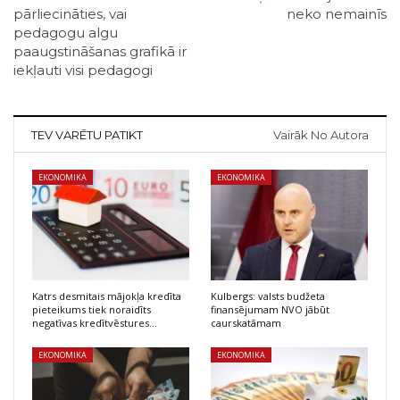
pārliecināties, vai
neko nemainīs
pedagogu algu
paaugstināšanas grafikā ir
iekļauti visi pedagogi
TEV VARĒTU PATIKT
Vairāk No Autora
EKONOMIKA
EKONOMIKA
Katrs desmitais mājokļa kredīta
Kulbergs: valsts budžeta
pieteikums tiek noraidīts
finansējumam NVO jābūt
negatīvas kredītvēstures…
caurskatāmam
EKONOMIKA
EKONOMIKA