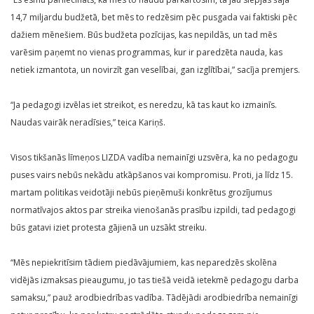
14,7 miljardu budžetā, bet mēs to redzēsim pēc pusgada vai faktiski pēc
dažiem mēnešiem. Būs budžeta pozīcijas, kas nepildās, un tad mēs
varēsim paņemt no vienas programmas, kur ir paredzēta nauda, kas
netiek izmantota, un novirzīt gan veselībai, gan izglītībai,” sacīja premjers.
“Ja pedagogi izvēlas iet streikot, es neredzu, kā tas kaut ko izmainīs.
Naudas vairāk neradīsies,” teica Kariņš.
Visos tikšanās līmeņos LIZDA vadība nemainīgi uzsvēra, ka no pedagogu
puses vairs nebūs nekādu atkāpšanos vai kompromisu. Proti, ja līdz 15.
martam politikas veidotāji nebūs pieņēmuši konkrētus grozījumus
normatīvajos aktos par streika vienošanās prasību izpildi, tad pedagogi
būs gatavi iziet protesta gājienā un uzsākt streiku.
“Mēs nepiekritīsim tādiem piedāvājumiem, kas neparedzēs skolēna
vidējās izmaksas pieaugumu, jo tas tiešā veidā ietekmē pedagogu darba
samaksu,” pauž arodbiedrības vadība. Tādējādi arodbiedrība nemainīgi