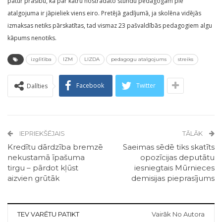
patur prasību, ka par katru nostrādāto stundu pedagogam pie
atalgojuma ir jāpieliek viens eiro. Pretējā gadījumā, ja skolēna vidējās
izmaksas netiks pārskatītas, tad vismaz 23 pašvaldībās pedagogiem algu
kāpums nenotiks.
izglītība
IZM
LIZDA
pedagogu atalgojums
streiks
Facebook
Twitter
Dalīties
IEPRIEKŠĒJAIS
TĀLĀK
Kredītu dārdzība bremzē
Saeimas sēdē tiks skatīts
nekustamā īpašuma
opozīcijas deputātu
tirgu – pārdot kļūst
iesniegtais Mūrnieces
aizvien grūtāk
demisijas pieprasījums
TEV VARĒTU PATIKT
Vairāk No Autora