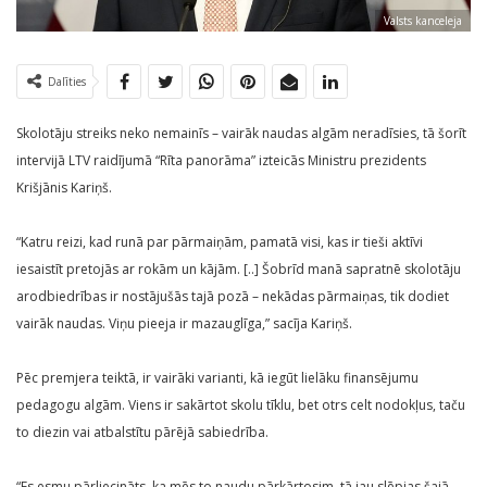
Valsts kanceleja
Dalīties
Skolotāju streiks neko nemainīs – vairāk naudas algām neradīsies, tā šorīt
intervijā LTV raidījumā “Rīta panorāma” izteicās Ministru prezidents
Krišjānis Kariņš.
“Katru reizi, kad runā par pārmaiņām, pamatā visi, kas ir tieši aktīvi
iesaistīt pretojās ar rokām un kājām. [..] Šobrīd manā sapratnē skolotāju
arodbiedrības ir nostājušās tajā pozā – nekādas pārmaiņas, tik dodiet
vairāk naudas. Viņu pieeja ir mazauglīga,” sacīja Kariņš.
Pēc premjera teiktā, ir vairāki varianti, kā iegūt lielāku finansējumu
pedagogu algām. Viens ir sakārtot skolu tīklu, bet otrs celt nodokļus, taču
to diezin vai atbalstītu pārējā sabiedrība.
“Es esmu pārliecināts, ka mēs to naudu pārkārtosim, tā jau slēpjas šajā