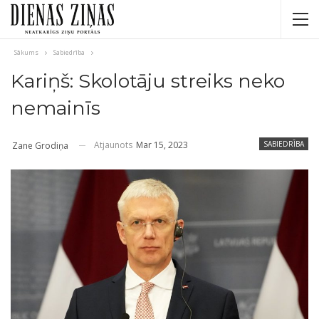
Sākums
Sabiedrība
Kariņš: Skolotāju streiks neko
nemainīs
Atjaunots
Mar 15, 2023
SABIEDRĪBA
Zane Grodiņa