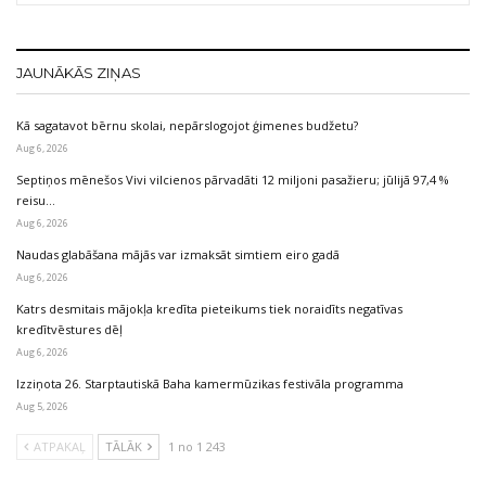
JAUNĀKĀS ZIŅAS
Kā sagatavot bērnu skolai, nepārslogojot ģimenes budžetu?
Aug 6, 2026
Septiņos mēnešos Vivi vilcienos pārvadāti 12 miljoni pasažieru; jūlijā 97,4 %
reisu…
Aug 6, 2026
Naudas glabāšana mājās var izmaksāt simtiem eiro gadā
Aug 6, 2026
Katrs desmitais mājokļa kredīta pieteikums tiek noraidīts negatīvas
kredītvēstures dēļ
Aug 6, 2026
Izziņota 26. Starptautiskā Baha kamermūzikas festivāla programma
Aug 5, 2026
ATPAKAĻ
TĀLĀK
1 no 1 243