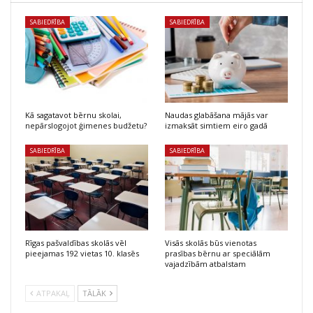
SABIEDRĪBA
SABIEDRĪBA
Kā sagatavot bērnu skolai,
Naudas glabāšana mājās var
nepārslogojot ģimenes budžetu?
izmaksāt simtiem eiro gadā
SABIEDRĪBA
SABIEDRĪBA
Rīgas pašvaldības skolās vēl
Visās skolās būs vienotas
pieejamas 192 vietas 10. klasēs
prasības bērnu ar speciālām
vajadzībām atbalstam
ATPAKAĻ
TĀLĀK