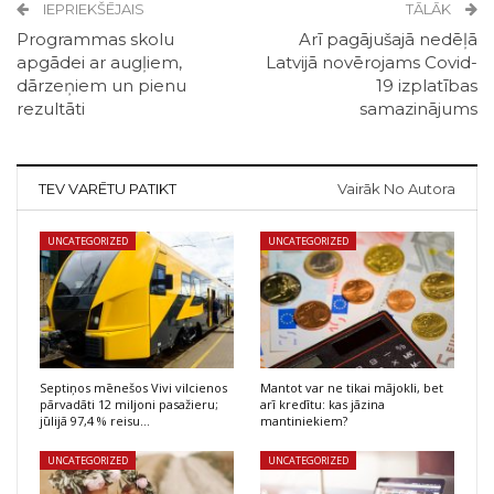
IEPRIEKŠĒJAIS
TĀLĀK
Programmas skolu
Arī pagājušajā nedēļā
apgādei ar augļiem,
Latvijā novērojams Covid-
dārzeņiem un pienu
19 izplatības
rezultāti
samazinājums
TEV VARĒTU PATIKT
Vairāk No Autora
UNCATEGORIZED
UNCATEGORIZED
Septiņos mēnešos Vivi vilcienos
Mantot var ne tikai mājokli, bet
pārvadāti 12 miljoni pasažieru;
arī kredītu: kas jāzina
jūlijā 97,4 % reisu…
mantiniekiem?
UNCATEGORIZED
UNCATEGORIZED