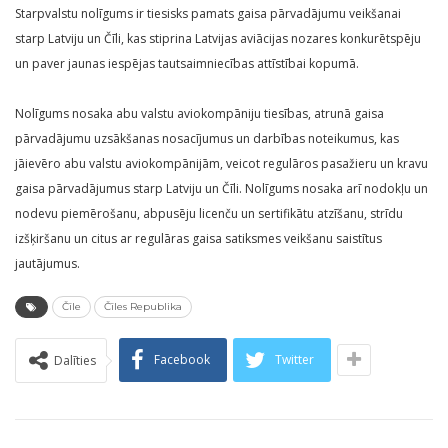
Starpvalstu nolīgums ir tiesisks pamats gaisa pārvadājumu veikšanai
starp Latviju un Čīli, kas stiprina Latvijas aviācijas nozares konkurētspēju
un paver jaunas iespējas tautsaimniecības attīstībai kopumā.
Nolīgums nosaka abu valstu aviokompāniju tiesības, atrunā gaisa
pārvadājumu uzsākšanas nosacījumus un darbības noteikumus, kas
jāievēro abu valstu aviokompānijām, veicot regulāros pasažieru un kravu
gaisa pārvadājumus starp Latviju un Čīli. Nolīgums nosaka arī nodokļu un
nodevu piemērošanu, abpusēju licenču un sertifikātu atzīšanu, strīdu
izšķiršanu un citus ar regulāras gaisa satiksmes veikšanu saistītus
jautājumus.
Čīle
Čīles Republika
Facebook
Twitter
Dalīties