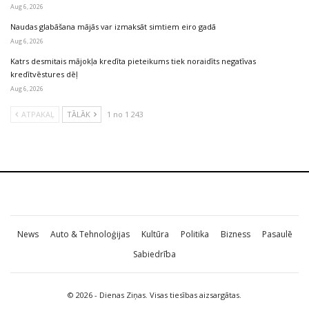
Aug 6, 2026
Naudas glabāšana mājās var izmaksāt simtiem eiro gadā
Aug 6, 2026
Katrs desmitais mājokļa kredīta pieteikums tiek noraidīts negatīvas
kredītvēstures dēļ
Aug 6, 2026
ATPAKAĻ
TĀLĀK
1 no 1 243
News
Auto & Tehnoloģijas
Kultūra
Politika
Bizness
Pasaulē
Sabiedrība
© 2026 - Dienas Ziņas. Visas tiesības aizsargātas.