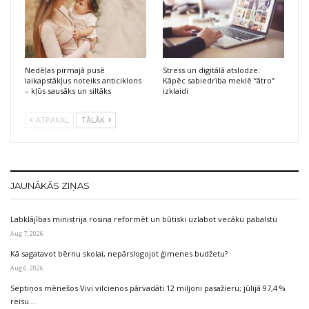
Nedēļas pirmajā pusē
Stress un digitālā atslodze:
laikapstākļus noteiks anticiklons
Kāpēc sabiedrība meklē “ātro”
– kļūs sausāks un siltāks
izklaidi
ATPAKAĻ
TĀLĀK
JAUNĀKĀS ZIŅAS
Labklājības ministrija rosina reformēt un būtiski uzlabot vecāku pabalstu
Aug 7, 2026
Kā sagatavot bērnu skolai, nepārslogojot ģimenes budžetu?
Aug 6, 2026
Septiņos mēnešos Vivi vilcienos pārvadāti 12 miljoni pasažieru; jūlijā 97,4 %
reisu…