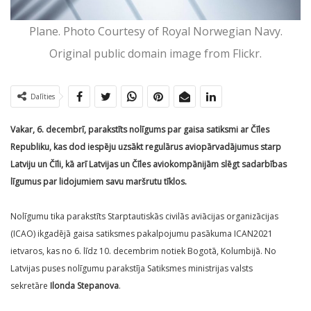
Plane. Photo Courtesy of Royal Norwegian Navy.
Original public domain image from Flickr.
Dalīties
Vakar, 6. decembrī, parakstīts nolīgums par gaisa satiksmi ar Čīles
Republiku, kas dod iespēju uzsākt regulārus aviopārvadājumus starp
Latviju un Čīli, kā arī Latvijas un Čīles aviokompānijām slēgt sadarbības
līgumus par lidojumiem savu maršrutu tīklos.
Nolīgumu tika parakstīts Starptautiskās civilās aviācijas organizācijas
(ICAO) ikgadējā gaisa satiksmes pakalpojumu pasākuma ICAN2021
ietvaros, kas no 6. līdz 10. decembrim notiek Bogotā, Kolumbijā. No
Latvijas puses nolīgumu parakstīja Satiksmes ministrijas valsts
sekretāre
Ilonda Stepanova
.