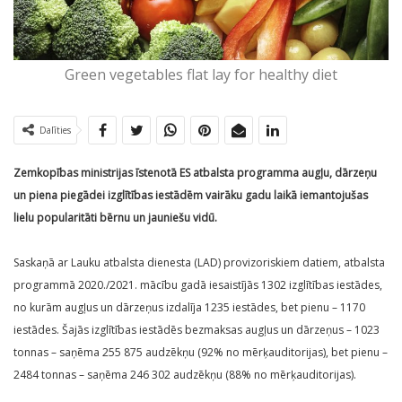
Green vegetables flat lay for healthy diet
Dalīties
Zemkopības ministrijas īstenotā ES atbalsta programma augļu, dārzeņu
un piena piegādei izglītības iestādēm vairāku gadu laikā iemantojušas
lielu popularitāti bērnu un jauniešu vidū.
Saskaņā ar Lauku atbalsta dienesta (LAD) provizoriskiem datiem, atbalsta
programmā 2020./2021. mācību gadā iesaistījās 1302 izglītības iestādes,
no kurām augļus un dārzeņus izdalīja 1235 iestādes, bet pienu – 1170
iestādes. Šajās izglītības iestādēs bezmaksas augļus un dārzeņus – 1023
tonnas – saņēma 255 875 audzēkņu (92% no mērķauditorijas), bet pienu –
2484 tonnas – saņēma 246 302 audzēkņu (88% no mērķauditorijas).