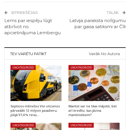
IEPRIEKŠĒJAIS
TĀLĀK
Lems par iespēju lūgt
Latvija paraksta nolīgumu
atbrīvot no
par gaisa satiksmi ar Čīli
apcietinājuma Lembergu
TEV VARĒTU PATIKT
Vairāk No Autora
UNCATEGORIZED
UNCATEGORIZED
Septiņos mēnešos Vivi vilcienos
Mantot var ne tikai mājokli, bet
pārvadāti 12 miljoni pasažieru;
arī kredītu: kas jāzina
jūlijā 97,4 % reisu…
mantiniekiem?
UNCATEGORIZED
UNCATEGORIZED