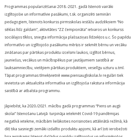
Programmas popularizēšanai 2018.-2021. gadā īstenoti vairāki
izglītojošie un informatīvie pasākumi, t.sk. organizēti semināri
pedagogiem, īstenots konkurss pirmsskolas iestāžu audzēkņiem “No
sēklas līdz galdam”, aktivitātes “ZZ čempionāta” ietvaros un konkurss
sociālajos tīklos, sniegta informācija plašsaziņas līdzekļos u.c. Šo papildu
informatīvo un izglītojošo pasākumu mērķis ir sekmēt bērnu un vecāku
zināšanas par pārtikas produktu izcelsmi laukos, izglītot bērnus,
jauniešus, vecākus un mācībspēkus par jautājumiem saistībā ar
lauksaimniecību, vietējiem pārtikas produktiem, veselīgu uzturu u.tml.
Tāpat programmas tīmekļvietnē www.piensaugliskolai.lv regulāri tiek
ievietota un aktualizēta informatīva un izglītojoša rakstura informācija
saistībā ar atbalsta programmu.
Jāpiebilst, ka 2020./2021. mācību gadā programmas “Piens un augļi
skolai” īstenošanu Latvijā turpināja ietekmēt Covid-19 pandēmijas
negatīvā ietekme, mācībām lielākoties norisinoties attālinātā režīmā, kā
dēļ tika sasniegti zemāki izdalīto produktu apjomi, kā arī ļoti ierobežoti
bija iespējams īstenot dažādus papildu izglītojošus un informējošos