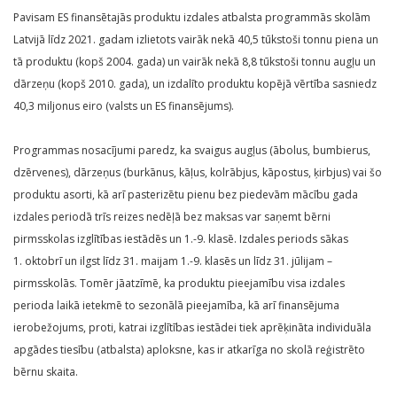
Pavisam ES finansētajās produktu izdales atbalsta programmās skolām
Latvijā līdz 2021. gadam izlietots vairāk nekā 40,5 tūkstoši tonnu piena un
tā produktu (kopš 2004. gada) un vairāk nekā 8,8 tūkstoši tonnu augļu un
dārzeņu (kopš 2010. gada), un izdalīto produktu kopējā vērtība sasniedz
40,3 miljonus eiro (valsts un ES finansējums).
Programmas nosacījumi paredz, ka svaigus augļus (ābolus, bumbierus,
dzērvenes), dārzeņus (burkānus, kāļus, kolrābjus, kāpostus, ķirbjus) vai šo
produktu asorti, kā arī pasterizētu pienu bez piedevām mācību gada
izdales periodā trīs reizes nedēļā bez maksas var saņemt bērni
pirmsskolas izglītības iestādēs un 1.-9. klasē. Izdales periods sākas
1. oktobrī un ilgst līdz 31. maijam 1.-9. klasēs un līdz 31. jūlijam –
pirmsskolās. Tomēr jāatzīmē, ka produktu pieejamību visa izdales
perioda laikā ietekmē to sezonālā pieejamība, kā arī finansējuma
ierobežojums, proti, katrai izglītības iestādei tiek aprēķināta individuāla
apgādes tiesību (atbalsta) aploksne, kas ir atkarīga no skolā reģistrēto
bērnu skaita.