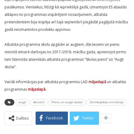
pasākumus. Vienlaikus, līdzīgi kā iepriekšējā gadā, izmantojot ES atļautās
atkāpes no programmas vispārējiem nosacījumiem, atbalsta
pretendentiem bija iespēja arī šajā septembrī piegādāt pagājušā mācību
gadā neizmantotos produktu apjomus.
Atbalsta programma skolu apgādei ar augļiem, dārzeņiem un pienu
vienotā ietvarā darbojas no 2017./2018. mācību gada, apvienojot pirms
tam īstenotās atsevišķās atbalsta programmas “Skolas piens” un “Augļi
skolai”.
Vairāk informācijas par atbalsta programmu LAD
mājaslapā
un atbalsta
programmas
mājaslapā
.
augļi
dārzeņi
Piens un augļi skolai
Zemkopības ministrija
Facebook
Twitter
Dalīties