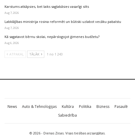
Karstums atkāpsies, bet laiks saglabāsies vasarīgi silts
Aug 7, 2026
Labklājības ministrija rosina reformēt un būtiski uzlabot vecāku pabalstu
Aug 7, 2026
Kā sagatavot bērnu skolai, nepārslogojot ģimenes budžetu?
Aug 6, 2026
ATPAKAĻ
TĀLĀK
1 no 1 243
News
Auto & Tehnoloģijas
Kultūra
Politika
Bizness
Pasaulē
Sabiedrība
© 2026 - Dienas Ziņas. Visas tiesības aizsargātas.