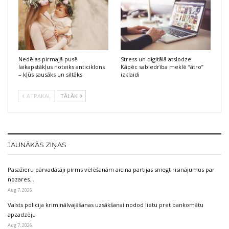
Nedēļas pirmajā pusē
Stress un digitālā atslodze:
laikapstākļus noteiks anticiklons
Kāpēc sabiedrība meklē “ātro”
– kļūs sausāks un siltāks
izklaidi
ATPAKAĻ
TĀLĀK
JAUNĀKĀS ZIŅAS
Pasažieru pārvadātāji pirms vēlēšanām aicina partijas sniegt risinājumus par
nozares…
Aug 7, 2026
Valsts policija kriminālvajāšanas uzsākšanai nodod lietu pret bankomātu
apzadzēju
Aug 7, 2026