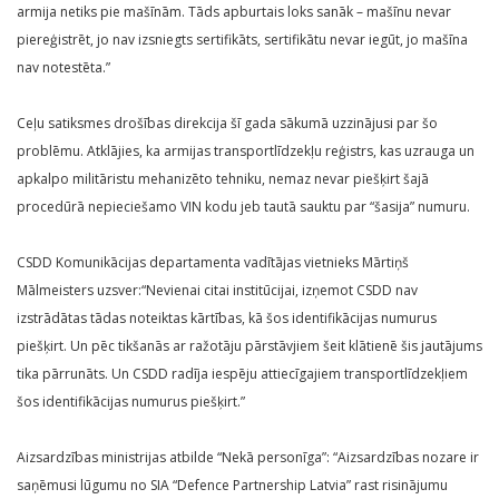
armija netiks pie mašīnām. Tāds apburtais loks sanāk – mašīnu nevar
piereģistrēt, jo nav izsniegts sertifikāts, sertifikātu nevar iegūt, jo mašīna
nav notestēta.”
Ceļu satiksmes drošības direkcija šī gada sākumā uzzinājusi par šo
problēmu. Atklājies, ka armijas transportlīdzekļu reģistrs, kas uzrauga un
apkalpo militāristu mehanizēto tehniku, nemaz nevar piešķirt šajā
procedūrā nepieciešamo VIN kodu jeb tautā sauktu par “šasija” numuru.
CSDD Komunikācijas departamenta vadītājas vietnieks Mārtiņš
Mālmeisters uzsver:“Nevienai citai institūcijai, izņemot CSDD nav
izstrādātas tādas noteiktas kārtības, kā šos identifikācijas numurus
piešķirt. Un pēc tikšanās ar ražotāju pārstāvjiem šeit klātienē šis jautājums
tika pārrunāts. Un CSDD radīja iespēju attiecīgajiem transportlīdzekļiem
šos identifikācijas numurus piešķirt.”
Aizsardzības ministrijas atbilde “Nekā personīga”: “Aizsardzības nozare ir
saņēmusi lūgumu no SIA “Defence Partnership Latvia” rast risinājumu