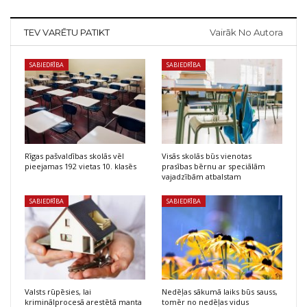
TEV VARĒTU PATIKT
Vairāk No Autora
SABIEDRĪBA
SABIEDRĪBA
Rīgas pašvaldības skolās vēl
Visās skolās būs vienotas
pieejamas 192 vietas 10. klasēs
prasības bērnu ar speciālām
vajadzībām atbalstam
SABIEDRĪBA
SABIEDRĪBA
Valsts rūpēsies, lai
Nedēļas sākumā laiks būs sauss,
kriminālprocesā arestētā manta
tomēr no nedēļas vidus