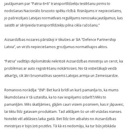
jautājumam par “Patria 6×6″ transportlīdzekļu testēšanu pirms to
nodošanas Nacionālo bruņoto spēku rīcībā. Risinājums ir nepieciešams,
jo pašreizējais Latvijas normatīvais regulējums nenosaka jautājumus, kas
saistīti ar sērijveida transportlīdzekļu pilna cikla ražošanu.”
Aizsardzības nozares pārstāvji ir tikušies ar SIA “Defence Partnership
Latvia”, un virzīs nepieciešamos grozījumus normatīvajos aktos.
“Patria” vadītājs diplomātiski nekritizē Aizsardzības ministriju un cerot, ka
problēmas ar auto reģistrēšanu nokārtosies. No tā vistiešākajā veidā
atkarīgs, cik ātri bruņmašīnas saņems Latvijas armija un Zemessardze.
Romanovs norādīja: “(NP: Bet kurā brīdī un kurš pamanīja to, ka mums
likumdošana ir tā uztaisīta, ka to nav iespējams izdarīt?) Mēs to
pamanījām. Mēs skatījāmies, gājām cauri visiem posmiem, kas ir jāpaveic,
lai tiktu līdz gatavam produktam. Tad atklājam šo un vēl visādas nianses.
Noteikti vēl atklāsies laika gaitā. Bet līdz šim atbalsts no Aizsardzības
ministrijas ir bijis ļoti pozitīvs. Tā kā es nedomāju, ka tur būs jebkāda