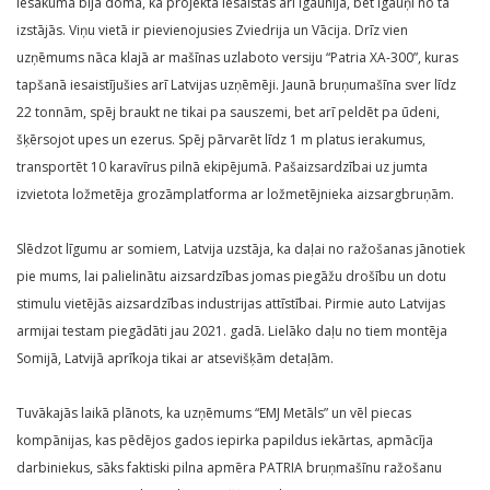
Iesākumā bija doma, ka projektā iesaistās arī Igaunija, bet igauņi no tā
izstājās. Viņu vietā ir pievienojusies Zviedrija un Vācija. Drīz vien
uzņēmums nāca klajā ar mašīnas uzlaboto versiju “Patria XA-300”, kuras
tapšanā iesaistījušies arī Latvijas uzņēmēji. Jaunā bruņumašīna sver līdz
22 tonnām, spēj braukt ne tikai pa sauszemi, bet arī peldēt pa ūdeni,
šķērsojot upes un ezerus. Spēj pārvarēt līdz 1 m platus ierakumus,
transportēt 10 karavīrus pilnā ekipējumā. Pašaizsardzībai uz jumta
izvietota ložmetēja grozāmplatforma ar ložmetējnieka aizsargbruņām.
Slēdzot līgumu ar somiem, Latvija uzstāja, ka daļai no ražošanas jānotiek
pie mums, lai palielinātu aizsardzības jomas piegāžu drošību un dotu
stimulu vietējās aizsardzības industrijas attīstībai. Pirmie auto Latvijas
armijai testam piegādāti jau 2021. gadā. Lielāko daļu no tiem montēja
Somijā, Latvijā aprīkoja tikai ar atsevišķām detaļām.
Tuvākajās laikā plānots, ka uzņēmums “EMJ Metāls” un vēl piecas
kompānijas, kas pēdējos gados iepirka papildus iekārtas, apmācīja
darbiniekus, sāks faktiski pilna apmēra PATRIA bruņmašīnu ražošanu