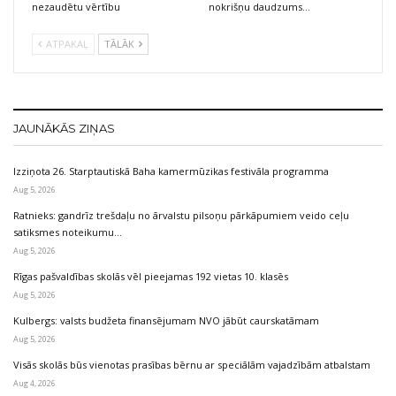
nezaudētu vērtību
nokrišņu daudzums…
ATPAKAĻ
TĀLĀK
JAUNĀKĀS ZIŅAS
Izziņota 26. Starptautiskā Baha kamermūzikas festivāla programma
Aug 5, 2026
Ratnieks: gandrīz trešdaļu no ārvalstu pilsoņu pārkāpumiem veido ceļu
satiksmes noteikumu…
Aug 5, 2026
Rīgas pašvaldības skolās vēl pieejamas 192 vietas 10. klasēs
Aug 5, 2026
Kulbergs: valsts budžeta finansējumam NVO jābūt caurskatāmam
Aug 5, 2026
Visās skolās būs vienotas prasības bērnu ar speciālām vajadzībām atbalstam
Aug 4, 2026