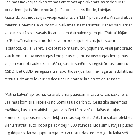
Saeimas Inovācijas ekosistēmas attīstības apakškomisijas sēdē “LMT”
prezidents Juris Binde norādīja: “Labdien, Juris Binde, Latvijas
Aizsardzības industrijas viceprezidents un “LMT” prezidents. Aizsardzības
ministrija pieminēja kā pozitīvu veiksmes stāstu “Patria”. Patiesībā “Patria”
veiksmes stāsts ir sasaistīts ar lieliem dzirnakmeņiem pie “Patria” kājām.
Jo “Patria” reāli nevar nodot savu produkciju testiem. Jo testos ir
ieplānots, ka, lai varētu akceptēt šo mašīnu bruņojumam, viņai jānobrauc
200 kilometru pa vispārējās lietošanas ceļiem. Pa vispārējās lietošanas
ceļiem var nobraukt tikai mašīna, kura ir saņēmusi reģistrācijas numuru
CSDD, bet CSDD nereģistrē transportlīdzekļus, kuri nav izgājuši atbilstības
testus. Līdz ar to loks ir noslēdzies un “Patria” krājas stāvlaukumā.”
“Patria Latvia” apliecina, ka problēma patiešām ir tāda kā tas izskanējis
Saeimas komisijā. Iepriekš no Somijas uz darbnīcu Cēsīs tika saņemtas
mašīnas, kas jau praktiski ir gatavas. Bet tām iztrūka dažas detaļas –
komunikācijas sistēmas, sēdekļi un citas kopskaitā 250. Lai sakomplektētu
vienu “Patria” auto, kopā paiet vidēji 1000 stundas. Līdz šim Latvijas puses
ieguldījums darba apjomā bija 150-200 stundas. Pēdējo gadu laikā seši