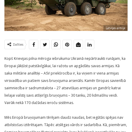
Latvijas armija
Dalīties
Kopš Krievijas pilna mēroga iebrukuma Ukrainā nepārtraukti runājam, ka
Eiropai jākļūst patstāvīgākai, lai ražotu un apgādātu savas armijas. Kā
saka militārie analītiķi – ASV priekšrocība ir, ka viņiem ir viena armijas
virsvadība un pašiem savs bruņojuma arsenāls. Kamēr Eiropas savienībā
saimniecība ir sadrumstalota – 27 atsevišķas armijas un gandrīz katrai
lielajai valstij savs atšķirīgs bruņojums – 30 tanku, 20 lidmašīnu veidi.
Vairāk nekā 170 dažādas ieroču sistēmas.
Mēs Eiropā bruņojumam tērējam daudz naudas, bet iegūtās spējas nav
atbilstošas iztērētajam. Tāpēc atslēgas vārds ir sadarbība. Kā, piemēram,