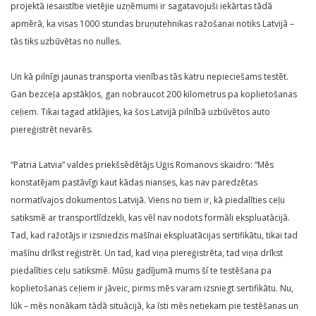
projektā iesaistītie vietējie uzņēmumi ir sagatavojuši iekārtas tādā
apmērā, ka visas 1000 stundas bruņutehnikas ražošanai notiks Latvijā –
tās tiks uzbūvētas no nulles.
Un kā pilnīgi jaunas transporta vienības tās katru nepieciešams testēt.
Gan bezceļa apstākļos, gan nobraucot 200 kilometrus pa koplietošanas
ceļiem. Tikai tagad atklājies, ka šos Latvijā pilnībā uzbūvētos auto
piereģistrēt nevarēs.
“Patria Latvia” valdes priekšsēdētājs Uģis Romanovs skaidro: “Mēs
konstatējam pastāvīgi kaut kādas nianses, kas nav paredzētas
normatīvajos dokumentos Latvijā. Viens no tiem ir, kā piedalīties ceļu
satiksmē ar transportlīdzekli, kas vēl nav nodots formāli ekspluatācijā.
Tad, kad ražotājs ir izsniedzis mašīnai ekspluatācijas sertifikātu, tikai tad
mašīnu drīkst reģistrēt. Un tad, kad viņa piereģistrēta, tad viņa drīkst
piedalīties ceļu satiksmē. Mūsu gadījumā mums šī te testēšana pa
koplietošanas ceļiem ir jāveic, pirms mēs varam izsniegt sertifikātu. Nu,
lūk – mēs nonākam tādā situācijā, ka īsti mēs netiekam pie testēšanas un