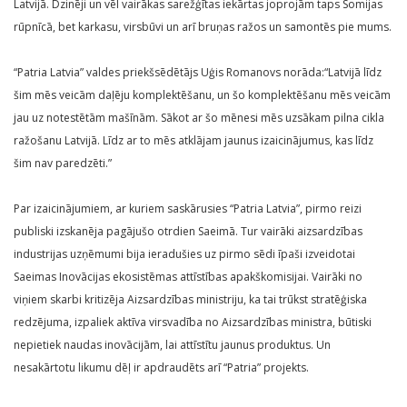
Latvijā. Dzinēji un vēl vairākas sarežģītas iekārtas joprojām taps Somijas
rūpnīcā, bet karkasu, virsbūvi un arī bruņas ražos un samontēs pie mums.
“Patria Latvia” valdes priekšsēdētājs Uģis Romanovs norāda:“Latvijā līdz
šim mēs veicām daļēju komplektēšanu, un šo komplektēšanu mēs veicām
jau uz notestētām mašīnām. Sākot ar šo mēnesi mēs uzsākam pilna cikla
ražošanu Latvijā. Līdz ar to mēs atklājam jaunus izaicinājumus, kas līdz
šim nav paredzēti.”
Par izaicinājumiem, ar kuriem saskārusies “Patria Latvia”, pirmo reizi
publiski izskanēja pagājušo otrdien Saeimā. Tur vairāki aizsardzības
industrijas uzņēmumi bija ieradušies uz pirmo sēdi īpaši izveidotai
Saeimas Inovācijas ekosistēmas attīstības apakškomisijai. Vairāki no
viņiem skarbi kritizēja Aizsardzības ministriju, ka tai trūkst stratēģiska
redzējuma, izpaliek aktīva virsvadība no Aizsardzības ministra, būtiski
nepietiek naudas inovācijām, lai attīstītu jaunus produktus. Un
nesakārtotu likumu dēļ ir apdraudēts arī “Patria” projekts.