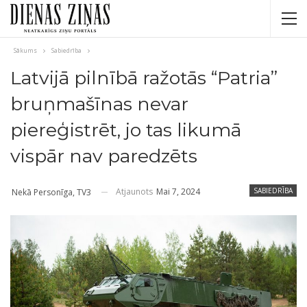
Sākums
Sabiedrība
Latvijā pilnībā ražotās “Patria”
bruņmašīnas nevar
piereģistrēt, jo tas likumā
vispār nav paredzēts
Atjaunots
Mai 7, 2024
SABIEDRĪBA
Nekā Personīga, TV3