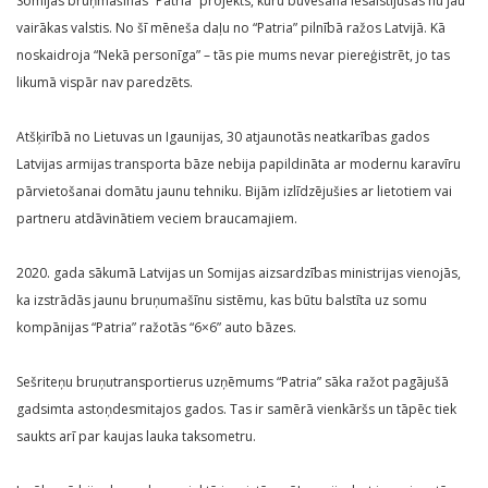
Somijas bruņmašīnas “Patria” projekts, kuru būvēšanā iesaistījušās nu jau
vairākas valstis. No šī mēneša daļu no “Patria” pilnībā ražos Latvijā. Kā
noskaidroja “Nekā personīga” – tās pie mums nevar piereģistrēt, jo tas
likumā vispār nav paredzēts.
Atšķirībā no Lietuvas un Igaunijas, 30 atjaunotās neatkarības gados
Latvijas armijas transporta bāze nebija papildināta ar modernu karavīru
pārvietošanai domātu jaunu tehniku. Bijām izlīdzējušies ar lietotiem vai
partneru atdāvinātiem veciem braucamajiem.
2020. gada sākumā Latvijas un Somijas aizsardzības ministrijas vienojās,
ka izstrādās jaunu bruņumašīnu sistēmu, kas būtu balstīta uz somu
kompānijas “Patria” ražotās “6×6” auto bāzes.
Sešriteņu bruņutransportierus uzņēmums “Patria” sāka ražot pagājušā
gadsimta astoņdesmitajos gados. Tas ir samērā vienkāršs un tāpēc tiek
saukts arī par kaujas lauka taksometru.