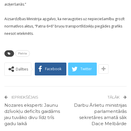
aizķeršanās.”
Aizsardzības Ministrija apgalvo, ka neraugoties uz nepieciešamību grozīt
normatīvos aktus, “Patria 6×6” bruņu transportlīdzekļu piegādes grafiks
neesot ietekmēts.
Patria
Facebook
Twitter
Dalīties
IEPRIEKŠĒJAIS
TĀLĀK
Nozares eksperti: Jaunu
Darbu Ārlietu ministrijas
dzīvokļu deficīts gaidāms
parlamentārās
jau tuvāko divu līdz trīs
sekretāres amatā sāk
gadu laikā
Dace Melbārde