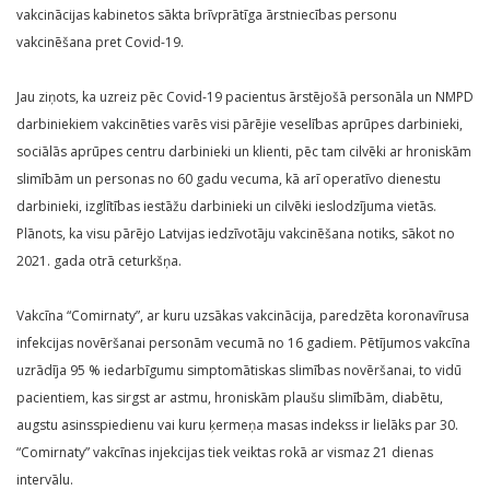
vakcinācijas kabinetos sākta brīvprātīga ārstniecības personu
vakcinēšana pret Covid-19.
Jau ziņots, ka uzreiz pēc Covid-19 pacientus ārstējošā personāla un NMPD
darbiniekiem vakcinēties varēs visi pārējie veselības aprūpes darbinieki,
sociālās aprūpes centru darbinieki un klienti, pēc tam cilvēki ar hroniskām
slimībām un personas no 60 gadu vecuma, kā arī operatīvo dienestu
darbinieki, izglītības iestāžu darbinieki un cilvēki ieslodzījuma vietās.
Plānots, ka visu pārējo Latvijas iedzīvotāju vakcinēšana notiks, sākot no
2021. gada otrā ceturkšņa.
Vakcīna “Comirnaty”, ar kuru uzsākas vakcinācija, paredzēta koronavīrusa
infekcijas novēršanai personām vecumā no 16 gadiem. Pētījumos vakcīna
uzrādīja 95 % iedarbīgumu simptomātiskas slimības novēršanai, to vidū
pacientiem, kas sirgst ar astmu, hroniskām plaušu slimībām, diabētu,
augstu asinsspiedienu vai kuru ķermeņa masas indekss ir lielāks par 30.
“Comirnaty” vakcīnas injekcijas tiek veiktas rokā ar vismaz 21 dienas
intervālu.