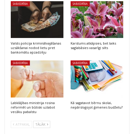
SABIEDRĪBA
SABIEDRĪBA
Valsts policija kriminālvajāšanas
Karstums atkāpsies, bet laiks
uzsākšanai nodod lietu pret
saglabāsies vasarīgi silts
bankomātu apzadzēju
SABIEDRĪBA
SABIEDRĪBA
Labklājības ministrija rosina
Kā sagatavot bērnu skolai,
reformēt un būtiski uzlabot
nepārslogojot ģimenes budžetu?
vecāku pabalstu
ATPAKAĻ
TĀLĀK