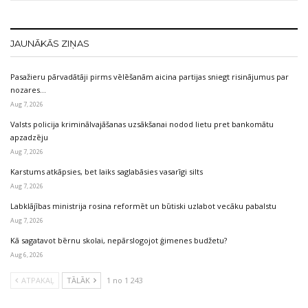
JAUNĀKĀS ZIŅAS
Pasažieru pārvadātāji pirms vēlēšanām aicina partijas sniegt risinājumus par
nozares…
Aug 7, 2026
Valsts policija kriminālvajāšanas uzsākšanai nodod lietu pret bankomātu
apzadzēju
Aug 7, 2026
Karstums atkāpsies, bet laiks saglabāsies vasarīgi silts
Aug 7, 2026
Labklājības ministrija rosina reformēt un būtiski uzlabot vecāku pabalstu
Aug 7, 2026
Kā sagatavot bērnu skolai, nepārslogojot ģimenes budžetu?
Aug 6, 2026
ATPAKAĻ
TĀLĀK
1 no 1 243