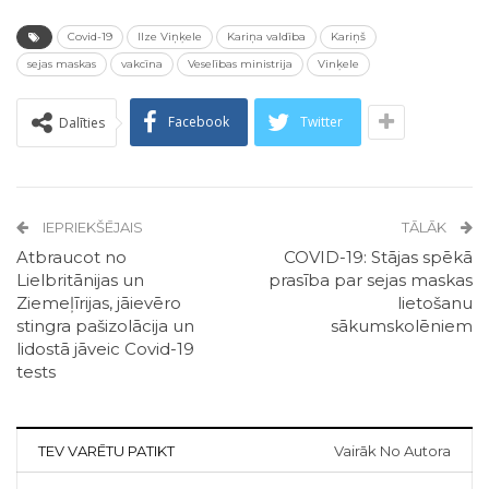
Covid-19
Ilze Viņķele
Kariņa valdība
Kariņš
sejas maskas
vakcīna
Veselības ministrija
Vinķele
Facebook
Twitter
Dalīties
IEPRIEKŠĒJAIS
TĀLĀK
Atbraucot no
COVID-19: Stājas spēkā
Lielbritānijas un
prasība par sejas maskas
Ziemeļīrijas, jāievēro
lietošanu
stingra pašizolācija un
sākumskolēniem
lidostā jāveic Covid-19
tests
TEV VARĒTU PATIKT
Vairāk No Autora