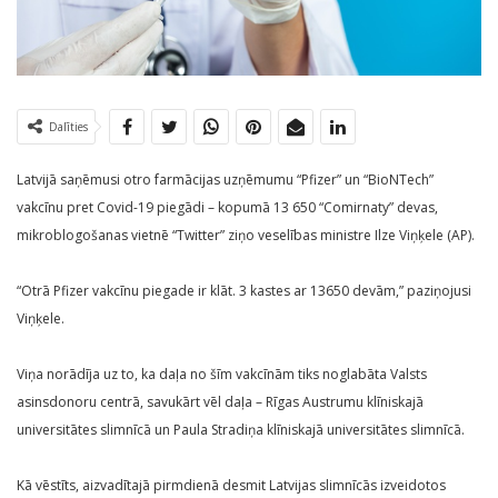
Dalīties
Latvijā saņēmusi otro farmācijas uzņēmumu “Pfizer” un “BioNTech”
vakcīnu pret Covid-19 piegādi – kopumā 13 650 “Comirnaty” devas,
mikroblogošanas vietnē “Twitter” ziņo veselības ministre Ilze Viņķele (AP).
“Otrā Pfizer vakcīnu piegade ir klāt. 3 kastes ar 13650 devām,” paziņojusi
Viņķele.
Viņa norādīja uz to, ka daļa no šīm vakcīnām tiks noglabāta Valsts
asinsdonoru centrā, savukārt vēl daļa – Rīgas Austrumu klīniskajā
universitātes slimnīcā un Paula Stradiņa klīniskajā universitātes slimnīcā.
Kā vēstīts, aizvadītajā pirmdienā desmit Latvijas slimnīcās izveidotos