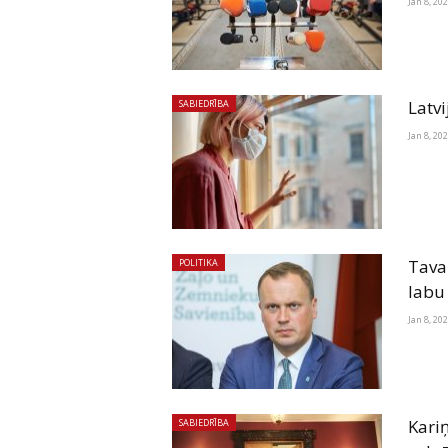
Jan 8, 20
Latv
SABIEDRĪBA
Jan 8, 20
Tavar
POLITIKA
labu
Jan 8, 20
Kariņ
SABIEDRĪBA