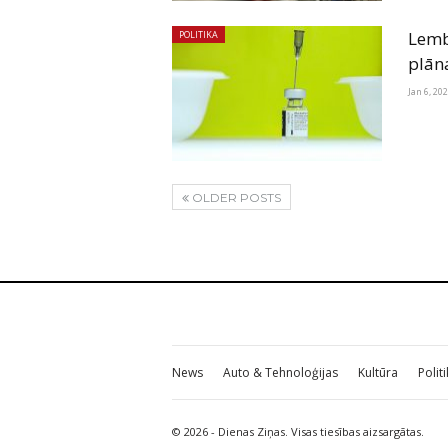
Lembe
POLITIKA
plāna
Jan 6, 20
OLDER POSTS
News
Auto & Tehnoloģijas
Kultūra
Polit
© 2026 - Dienas Ziņas. Visas tiesības aizsargātas.