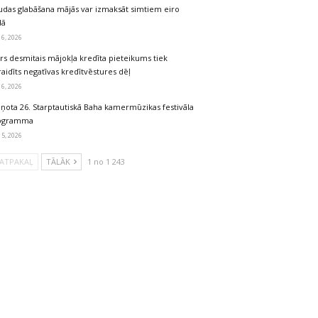
udas glabāšana mājās var izmaksāt simtiem eiro
dā
 6, 2026
rs desmitais mājokļa kredīta pieteikums tiek
aidīts negatīvas kredītvēstures dēļ
 6, 2026
iņota 26. Starptautiskā Baha kamermūzikas festivāla
ogramma
 5, 2026
ATPAKAĻ
TĀLĀK
1 no 1 243