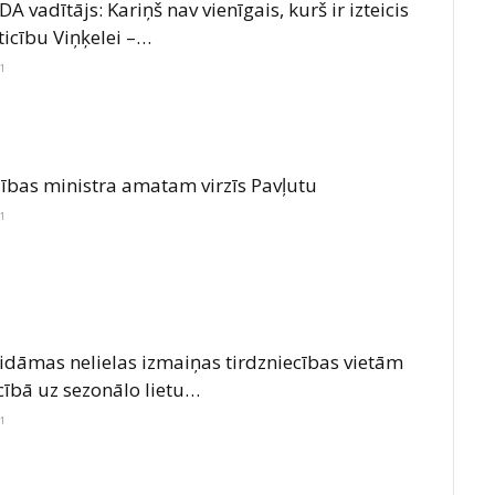
A vadītājs: Kariņš nav vienīgais, kurš ir izteicis
ticību Viņķelei –…
21
lības ministra amatam virzīs Pavļutu
21
idāmas nelielas izmaiņas tirdzniecības vietām
cībā uz sezonālo lietu…
21