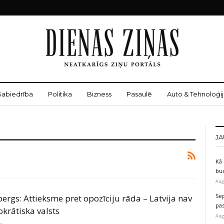
Sabiedrība
Politika
Bizness
Pasaulē
Auto & Tehnoloģij
JA
Kā 
bu
Aug
Sep
rgs: Attieksme pret opozīciju rāda – Latvija nav
pas
krātiska valsts
Aug