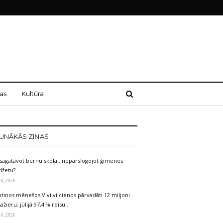
as
Kultūra
UNĀKĀS ZIŅAS
sagatavot bērnu skolai, nepārslogojot ģimenes
džetu?
 6, 2026
tiņos mēnešos Vivi vilcienos pārvadāti 12 miljoni
ažieru; jūlijā 97,4 % reisu…
 6, 2026