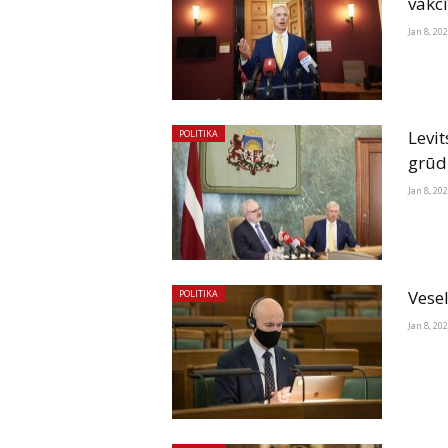
vakcī
Jan 8, 20
Levit
POLITIKA
grūd
Jan 8, 20
Vesel
POLITIKA
Jan 8, 20