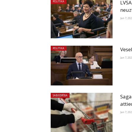
LVSAD
POLITIKA
neuz
Jan 7, 20
Vese
POLITIKA
Jan 7, 20
Saga
SABIEDRĪBA
attie
Jan 7, 20