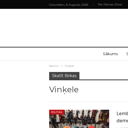
Par Dienas Ziņas
Ceturtdien, 6 Augusts, 2026
Sākums
Sākums
Vinķele
Skatīt Birkas
Vinķele
Lembe
POLITIKA
demo