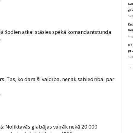
21
Na
ga
Aug
Kat
nor
ijā šodien atkal stāsies spēkā komandantstunda
Aug
21
Izz
pr
Aug
s: Tas, ko dara šī valdība, nenāk sabiedrībai par
21
š: Noliktavās glabājas vairāk nekā 20 000