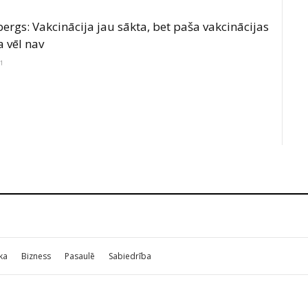
rgs: Vakcinācija jau sākta, bet paša vakcinācijas
 vēl nav
21
ika
Bizness
Pasaulē
Sabiedrība