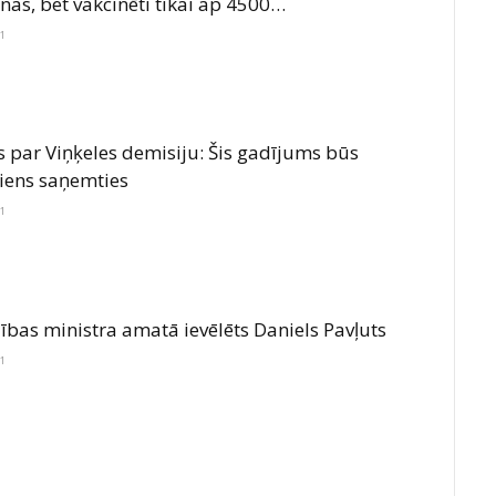
nas, bet vakcinēti tikai ap 4500…
21
s par Viņķeles demisiju: Šis gadījums būs
iens saņemties
21
ības ministra amatā ievēlēts Daniels Pavļuts
21