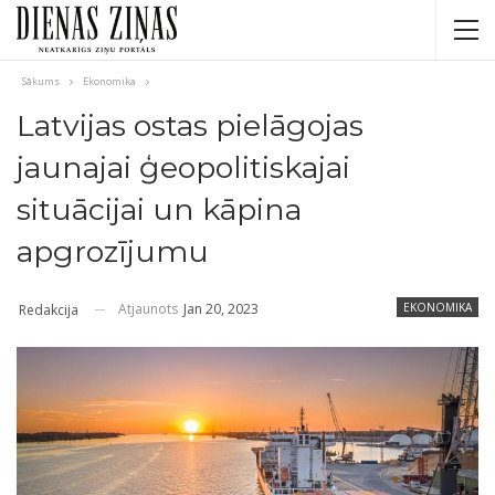
Sākums
Ekonomika
Latvijas ostas pielāgojas
jaunajai ģeopolitiskajai
situācijai un kāpina
apgrozījumu
Atjaunots
Jan 20, 2023
EKONOMIKA
Redakcija