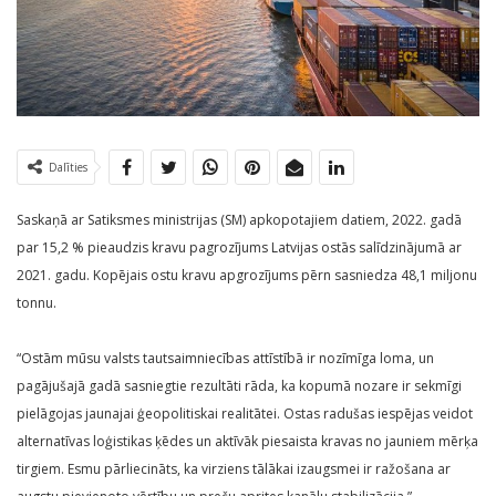
Dalīties
Saskaņā ar Satiksmes ministrijas (SM) apkopotajiem datiem, 2022. gadā
par 15,2 % pieaudzis kravu pagrozījums Latvijas ostās salīdzinājumā ar
2021. gadu. Kopējais ostu kravu apgrozījums pērn sasniedza 48,1 miljonu
tonnu.
“Ostām mūsu valsts tautsaimniecības attīstībā ir nozīmīga loma, un
pagājušajā gadā sasniegtie rezultāti rāda, ka kopumā nozare ir sekmīgi
pielāgojas jaunajai ģeopolitiskai realitātei. Ostas radušas iespējas veidot
alternatīvas loģistikas ķēdes un aktīvāk piesaista kravas no jauniem mērķa
tirgiem. Esmu pārliecināts, ka virziens tālākai izaugsmei ir ražošana ar