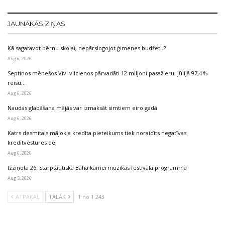
JAUNĀKĀS ZIŅAS
Kā sagatavot bērnu skolai, nepārslogojot ģimenes budžetu?
Aug 6, 2026
Septiņos mēnešos Vivi vilcienos pārvadāti 12 miljoni pasažieru; jūlijā 97,4 %
reisu…
Aug 6, 2026
Naudas glabāšana mājās var izmaksāt simtiem eiro gadā
Aug 6, 2026
Katrs desmitais mājokļa kredīta pieteikums tiek noraidīts negatīvas
kredītvēstures dēļ
Aug 6, 2026
Izziņota 26. Starptautiskā Baha kamermūzikas festivāla programma
Aug 5, 2026
ATPAKAĻ
TĀLĀK
1 no 1 243