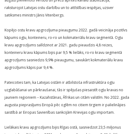
augstu pievienoto vērtību un preču aprites kanālu stabilizācija,”
raksturojot Latvijas ostu darbību un to attīstības iespējas, uzsver
satiksmes ministrs Jānis Vitenbergs.
Kopējo ostu kravu apgrozījuma pieaugumu 2022. gadā veicināja pozitīvs
kāpums ogļu, konteineru, ro-ro un kokmateriālu kravu segmentā. Ogļu
kravu apgrozījums salīdzinot ar 2021. gadu pieaudzis 4,8 reizes,
konteineru kravu kāpums bijis par 9,5 % lielāks, ro-ro kravu segmentā
apgrozījums sasniedzis 9,9% pieaugumu, savukārt kokmateriālu kravu
apgrozījums kāpis par 9,4 %.
Pateicoties tam, ka Latvijas ostām ir atbilstoša infrastruktūra ogļu
uzglabāšanai un pārkraušanai, tās ir spējušas piesaistīt ogļu kravas no
jauniem reģioniem – Kazahstānas, Āfrikas un citām valstīm. No 2022. gada
augusta pieprasījums Eiropā pēc oglēm no citiem tirgiem ir palielinājies
saistībā ar Eiropas Savienības sankcijām Krievijas ogļu importam.
Lielākais kravu apgrozījums bijis Rīgas ostā, sasniedzot 23,5 miljonus