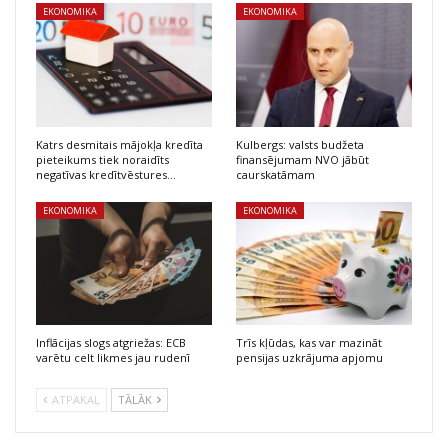
EKONOMIKA
EKONOMIKA
Katrs desmitais mājokļa kredīta
Kulbergs: valsts budžeta
pieteikums tiek noraidīts
finansējumam NVO jābūt
negatīvas kredītvēstures…
caurskatāmam
EKONOMIKA
EKONOMIKA
Inflācijas slogs atgriežas: ECB
Trīs kļūdas, kas var mazināt
varētu celt likmes jau rudenī
pensijas uzkrājuma apjomu
ATPAKAĻ
TĀLĀK