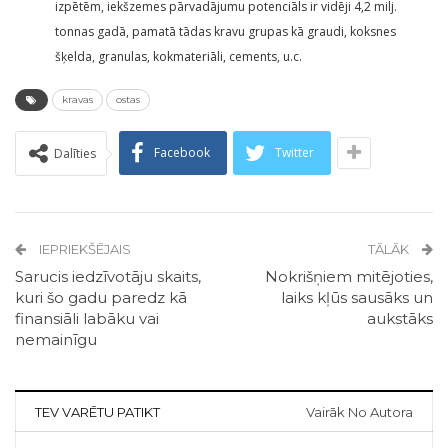
izpētēm, iekšzemes pārvadājumu potenciāls ir vidēji 4,2 milj.
tonnas gadā, pamatā tādas kravu grupas kā graudi, koksnes
šķelda, granulas, kokmateriāli, cements, u.c.
kravas
ostas
Facebook
Twitter
Dalīties
IEPRIEKŠĒJAIS
TĀLĀK
Sarucis iedzīvotāju skaits,
Nokrišņiem mitējoties,
kuri šo gadu paredz kā
laiks kļūs sausāks un
finansiāli labāku vai
aukstāks
nemainīgu
TEV VARĒTU PATIKT
Vairāk No Autora