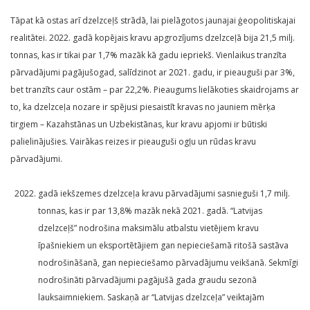
Tāpat kā ostas arī dzelzceļš strādā, lai pielāgotos jaunajai ģeopolitiskajai
realitātei. 2022. gadā kopējais kravu apgrozījums dzelzceļā bija 21,5 milj.
tonnas, kas ir tikai par 1,7% mazāk kā gadu iepriekš. Vienlaikus tranzīta
pārvadājumi pagājušogad, salīdzinot ar 2021. gadu, ir pieauguši par 3%,
bet tranzīts caur ostām – par 22,2%. Pieaugums lielākoties skaidrojams ar
to, ka dzelzceļa nozare ir spējusi piesaistīt kravas no jauniem mērķa
tirgiem – Kazahstānas un Uzbekistānas, kur kravu apjomi ir būtiski
palielinājušies. Vairākas reizes ir pieauguši ogļu un rūdas kravu
pārvadājumi.
gadā iekšzemes dzelzceļa kravu pārvadājumi sasnieguši 1,7 milj.
tonnas, kas ir par 13,8% mazāk nekā 2021. gadā. “Latvijas
dzelzceļš” nodrošina maksimālu atbalstu vietējiem kravu
īpašniekiem un eksportētājiem gan nepieciešamā ritošā sastāva
nodrošināšanā, gan nepieciešamo pārvadājumu veikšanā. Sekmīgi
nodrošināti pārvadājumi pagājušā gada graudu sezonā
lauksaimniekiem. Saskaņā ar “Latvijas dzelzceļa” veiktajām