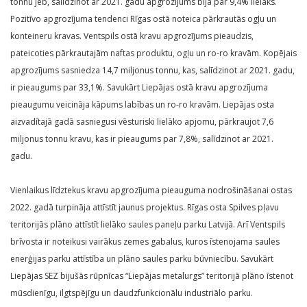
tonnu jeb, salīdzinot ar 2021. gadu apgrozījums bija par 9,4% lielāks.
Pozitīvo apgrozījuma tendenci Rīgas ostā noteica pārkrautās ogļu un
konteineru kravas. Ventspils ostā kravu apgrozījums pieaudzis,
pateicoties pārkrautajām naftas produktu, ogļu un ro-ro kravām. Kopējais
apgrozījums sasniedza 14,7 miljonus tonnu, kas, salīdzinot ar 2021. gadu,
ir pieaugums par 33,1%. Savukārt Liepājas ostā kravu apgrozījuma
pieaugumu veicināja kāpums labības un ro-ro kravām. Liepājas osta
aizvadītajā gadā sasniegusi vēsturiski lielāko apjomu, pārkraujot 7,6
miljonus tonnu kravu, kas ir pieaugums par 7,8%, salīdzinot ar 2021.
gadu.
Vienlaikus līdztekus kravu apgrozījuma pieauguma nodrošināšanai ostas
2022. gadā turpināja attīstīt jaunus projektus. Rīgas osta Spilves pļavu
teritorijās plāno attīstīt lielāko saules paneļu parku Latvijā. Arī Ventspils
brīvosta ir noteikusi vairākus zemes gabalus, kuros īstenojama saules
enerģijas parku attīstība un plāno saules parku būvniecību. Savukārt
Liepājas SEZ bijušās rūpnīcas “Liepājas metalurgs” teritorijā plāno īstenot
mūsdienīgu, ilgtspējīgu un daudzfunkcionālu industriālo parku.